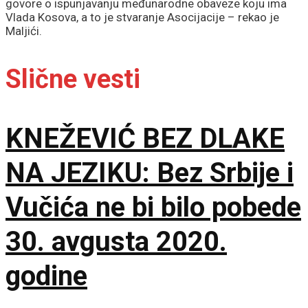
govore o ispunjavanju međunarodne obaveze koju ima
Vlada Kosova, a to je stvaranje Asocijacije – rekao je
Maljići.
Slične vesti
KNEŽEVIĆ BEZ DLAKE
NA JEZIKU: Bez Srbije i
Vučića ne bi bilo pobede
30. avgusta 2020.
godine