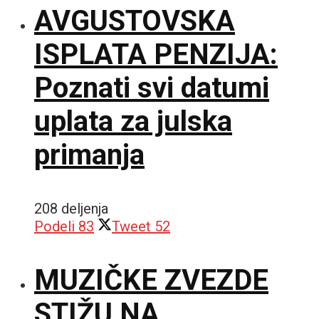
AVGUSTOVSKA
ISPLATA PENZIJA:
Poznati svi datumi
uplata za julska
primanja
208 deljenja
Podeli
83
Tweet
52
MUZIČKE ZVEZDE
STIŽU NA