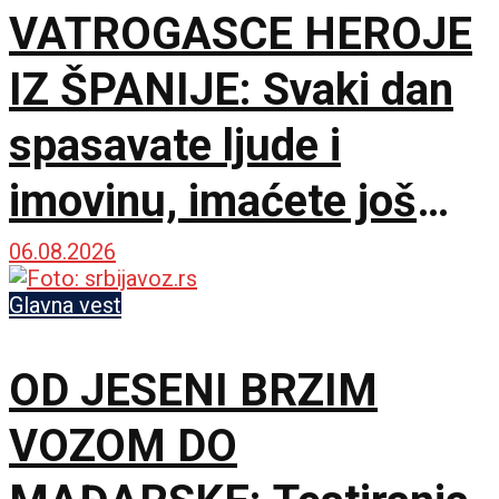
VATROGASCE HEROJE
IZ ŠPANIJE: Svaki dan
spasavate ljude i
imovinu, imaćete još
bolje uslove za rad
06.08.2026
Glavna vest
OD JESENI BRZIM
VOZOM DO