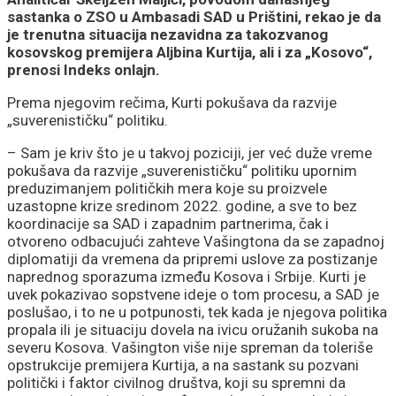
sastanka o ZSO u Ambasadi SAD u Prištini, rekao je da
je trenutna situacija nezavidna za takozvanog
kosovskog premijera Aljbina Kurtija, ali i za „Kosovo“,
prenosi Indeks onlajn.
Prema njegovim rečima, Kurti pokušava da razvije
„suverenističku“ politiku.
– Sam je kriv što je u takvoj poziciji, jer već duže vreme
pokušava da razvije „suverenističku“ politiku upornim
preduzimanjem političkih mera koje su proizvele
uzastopne krize sredinom 2022. godine, a sve to bez
koordinacije sa SAD i zapadnim partnerima, čak i
otvoreno odbacujući zahteve Vašingtona da se zapadnoj
diplomatiji da vremena da pripremi uslove za postizanje
naprednog sporazuma između Kosova i Srbije. Kurti je
uvek pokazivao sopstvene ideje o tom procesu, a SAD je
poslušao, i to ne u potpunosti, tek kada je njegova politika
propala ili je situaciju dovela na ivicu oružanih sukoba na
severu Kosova. Vašington više nije spreman da toleriše
opstrukcije premijera Kurtija, a na sastank su pozvani
politički i faktor civilnog društva, koji su spremni da