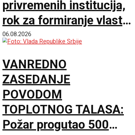
privremenih institucija,
rok za formiranje vlasti
ističe sutra u ponoć
06.08.2026
VANREDNO
ZASEDANJE
POVODOM
TOPLOTNOG TALASA:
Požar progutao 500