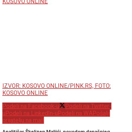
IZVOR: KOSOVO ONLINE/PINK.RS, FOTO:
KOSOVO ONLINE
Podeli na Facebook-u
Podeli na Twitter-
u
Podeli na LinkedIn-u
Podeli na WA
Pošalji
prijatelju na mail
Analitičar Škeljzen Maljići, povodom današnjeg