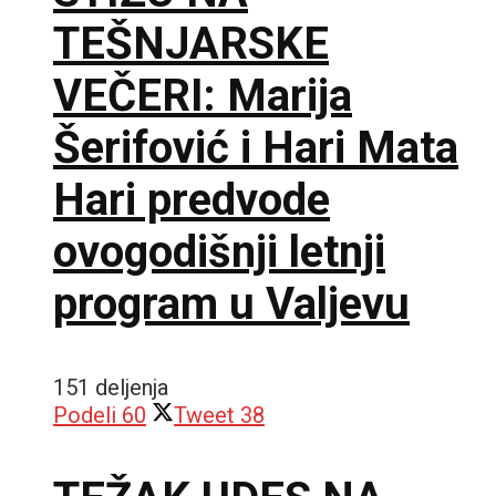
TEŠNJARSKE
VEČERI: Marija
Šerifović i Hari Mata
Hari predvode
ovogodišnji letnji
program u Valjevu
151 deljenja
Podeli
60
Tweet
38