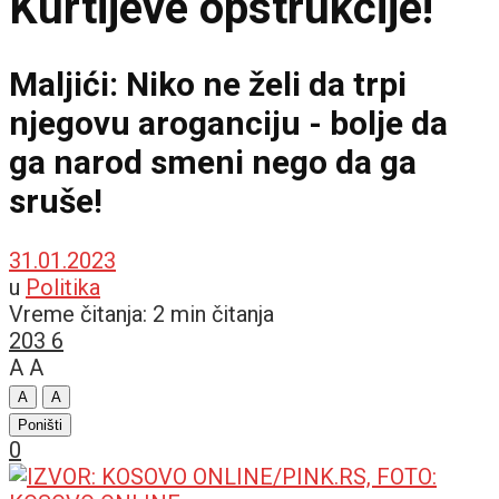
Kurtijeve opstrukcije!
Maljići: Niko ne želi da trpi
njegovu aroganciju - bolje da
ga narod smeni nego da ga
sruše!
31.01.2023
u
Politika
Vreme čitanja: 2 min čitanja
203
6
A
A
A
A
Poništi
0