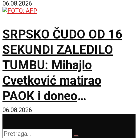
hektara Peščare, sutra
06.08.2026
nove mere Vlade
SRPSKO ČUDO OD 16
SEKUNDI ZALEDILO
TUMBU: Mihajlo
Cvetković matirao
PAOK i doneo
Anderlehtu zlata vredan
06.08.2026
trijumf u Solunu!