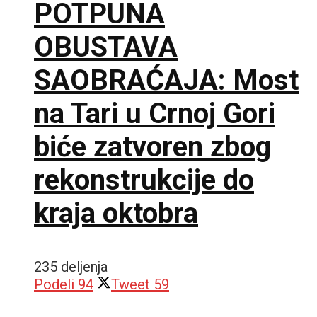
POTPUNA
OBUSTAVA
SAOBRAĆAJA: Most
na Tari u Crnoj Gori
biće zatvoren zbog
rekonstrukcije do
kraja oktobra
235 deljenja
Podeli
94
Tweet
59