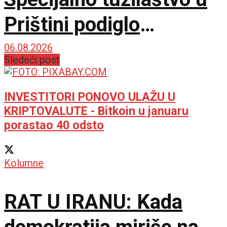
Prištini podiglo
optužnicu protiv 20
06.08.2026
Sledeći post
Srba za navodne ratne
zločine u Đakovici
INVESTITORI PONOVO ULAŽU U
KRIPTOVALUTE - Bitkoin u januaru
porastao 40 odsto
Kolumne
RAT U IRANU: Kada