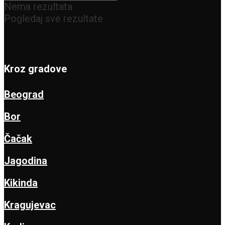
Nema rezultata
Pogledaj sve rezultate
Kroz gradove
Beograd
Bor
Čačak
Jagodina
Kikinda
Kragujevac