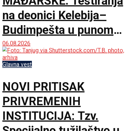
MAĐARSKE: Testiranja
na deonici Kelebija–
Budimpešta u punom
jeku, na redu i pasoške
06.08.2026
kontrole
Glavna vest
NOVI PRITISAK
PRIVREMENIH
INSTITUCIJA: Tzv.
Specijalno tužilaštvo u