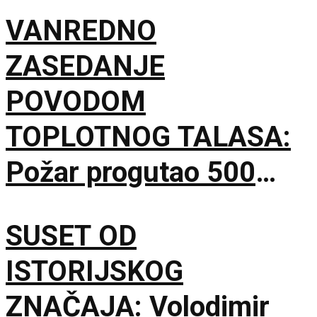
VANREDNO
ZASEDANJE
POVODOM
TOPLOTNOG TALASA:
Požar progutao 500
hektara Peščare, sutra
SUSET OD
nove mere Vlade
ISTORIJSKOG
ZNAČAJA: Volodimir