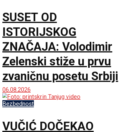
SUSET OD
ISTORIJSKOG
ZNAČAJA: Volodimir
Zelenski stiže u prvu
zvaničnu posetu Srbiji
06.08.2026
Bezbednost
VUČIĆ DOČEKAO