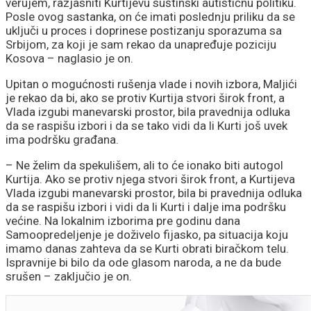
verujem, razjasniti Kurtijevu suštinski autističnu politiku.
Posle ovog sastanka, on će imati poslednju priliku da se
uključi u proces i doprinese postizanju sporazuma sa
Srbijom, za koji je sam rekao da unapređuje poziciju
Kosova – naglasio je on.
Upitan o mogućnosti rušenja vlade i novih izbora, Maljići
je rekao da bi, ako se protiv Kurtija stvori širok front, a
Vlada izgubi manevarski prostor, bila pravednija odluka
da se raspišu izbori i da se tako vidi da li Kurti još uvek
ima podršku građana.
– Ne želim da spekulišem, ali to će ionako biti autogol
Kurtija. Ako se protiv njega stvori širok front, a Kurtijeva
Vlada izgubi manevarski prostor, bila bi pravednija odluka
da se raspišu izbori i vidi da li Kurti i dalje ima podršku
većine. Na lokalnim izborima pre godinu dana
Samoopredeljenje je doživelo fijasko, pa situacija koju
imamo danas zahteva da se Kurti obrati biračkom telu.
Ispravnije bi bilo da ode glasom naroda, a ne da bude
srušen – zaključio je on.