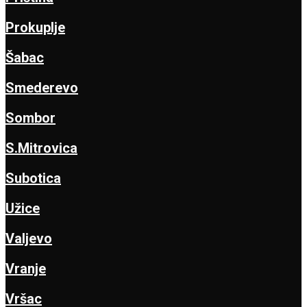
Prokuplje
Šabac
Smederevo
Sombor
S.Mitrovica
Subotica
Užice
Valjevo
Vranje
Vršac