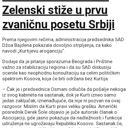
Zelenski stiže u prvu
zvaničnu posetu Srbiji
Prema njegovim rečima, administracija predsednika SAD
Džoa Bajdena pokazala dovoljno strpljenja, za kako
navodi „Kurtijevu aroganciju“.
Dodaje da je pitanje sporazuma Beograda i Prištine
važno za stabilizaciju regiona i da su SAD diskusiju
ocenile kao neophodnu konsultaciju sa celim političkim
spektrom Kosova, koja će biti održana bez Kurtija.
– Čak je i predsednica Osmani odlučila da pošalje nekoga
iz svog kabineta na sastanak, dok je Kurti izneo samo
jedan zaključak, iznenađujuće, da nije ni pozvan na ovaj
razgovor. Mislim da Kurti pravi veliku grešku. Američki
posrednik Derek Šole objavio je juče autorski članak o
Asocijaciji, gde jasno pokazuje da nadležnosti i funkcije
udruženja ne ugrožavaju Republiku Kosovo. Sastanak će,