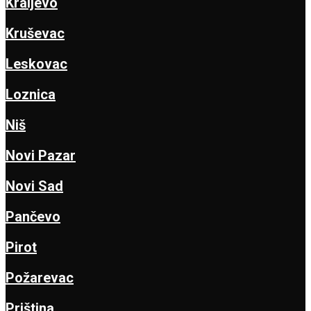
Kraljevo
Kruševac
Leskovac
Loznica
Niš
Novi Pazar
Novi Sad
Pančevo
Pirot
Požarevac
Priština