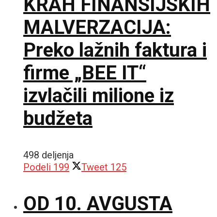
KRAH FINANSIJSKIH
MALVERZACIJA:
Preko lažnih faktura i
firme „BEE IT“
izvlačili milione iz
budžeta
498 deljenja
Podeli
199
Tweet
125
OD 10. AVGUSTA