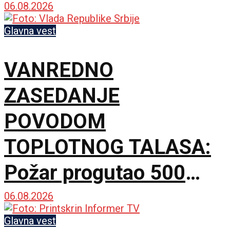
06.08.2026
Glavna vest
VANREDNO
ZASEDANJE
POVODOM
TOPLOTNOG TALASA:
Požar progutao 500
hektara Peščare, sutra
06.08.2026
nove mere Vlade
Glavna vest