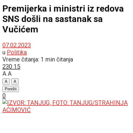
Premijerka i ministri iz redova
SNS došli na sastanak sa
Vučićem
07.02.2023
u
Politika
Vreme čitanja: 1 min čitanja
230
15
A
A
A
A
Poništi
0