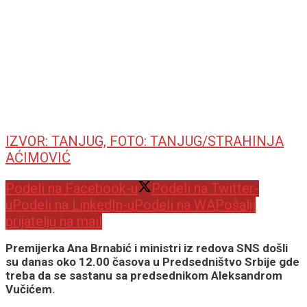
IZVOR: TANJUG, FOTO: TANJUG/STRAHINJA
AĆIMOVIĆ
Podeli na Facebook-u
Podeli na Twitter-
u
Podeli na LinkedIn-u
Podeli na WA
Pošalji
prijatelju na mail
Premijerka Ana Brnabić i ministri iz redova SNS došli
su danas oko 12.00 časova u Predsedništvo Srbije gde
treba da se sastanu sa predsednikom Aleksandrom
Vučićem.