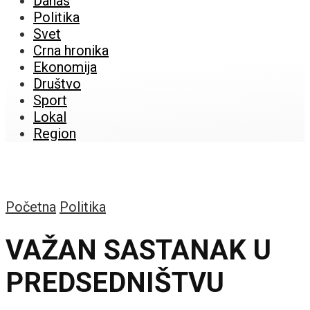
Danas
Politika
Svet
Crna hronika
Ekonomija
Društvo
Sport
Lokal
Region
Početna
Politika
VAŽAN SASTANAK U
PREDSEDNIŠTVU