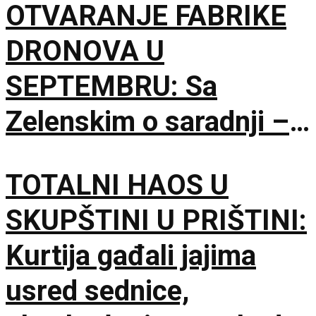
OTVARANJE FABRIKE
DRONOVA U
SEPTEMBRU: Sa
Zelenskim o saradnji –
Nismo rivali, već
TOTALNI HAOS U
partneri
SKUPŠTINI U PRIŠTINI:
Kurtija gađali jajima
usred sednice,