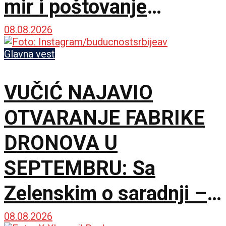
mir i poštovanje
međunarodnog prava
08.08.2026
Glavna vest
VUČIĆ NAJAVIO
OTVARANJE FABRIKE
DRONOVA U
SEPTEMBRU: Sa
Zelenskim o saradnji –
Nismo rivali, već
08.08.2026