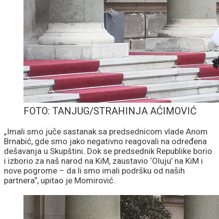
FOTO: TANJUG/STRAHINJA AĆIMOVIĆ
„Imali smo juče sastanak sa predsednicom vlade Anom
Brnabić, gde smo jako negativno reagovali na određena
dešavanja u Skupštini. Dok se predsednik Republike borio
i izborio za naš narod na KiM, zaustavio ‘Oluju’ na KiM i
nove pogrome – da li smo imali podršku od naših
partnera“, upitao je Momirović.