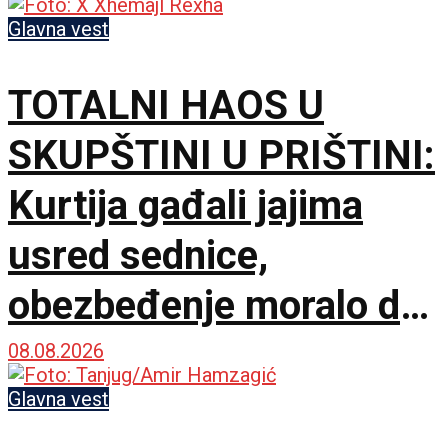
partneri
Glavna vest
TOTALNI HAOS U
SKUPŠTINI U PRIŠTINI:
Kurtija gađali jajima
usred sednice,
obezbeđenje moralo da
interveniše
08.08.2026
Glavna vest