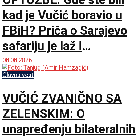
kad je Vučić boravio u
FBiH? Priča o Sarajevo
safariju je laž i
propaganda
08.08.2026
Glavna vest
VUČIĆ ZVANIČNO SA
ZELENSKIM: O
unapređenju bilateralnih