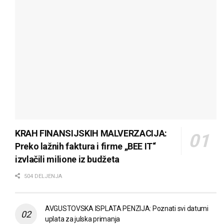
KRAH FINANSIJSKIH MALVERZACIJA:
Preko lažnih faktura i firme „BEE IT“
izvlačili milione iz budžeta
504 DELJENJA
AVGUSTOVSKA ISPLATA PENZIJA: Poznati svi datumi
uplata za julska primanja