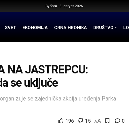
Субота - 8. август 2026.
SVET
EKONOMIJA
CRNA HRONIKA
DRUŠTVO
LO
A NA JASTREPCU:
a se uključe
rganizuje se zajednička akcija uređenja Parka
196
15
A
0
A