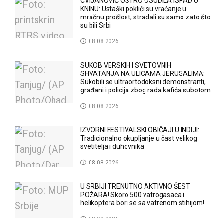
CVIJANOVIĆ OŠTRO OSUDILA ISPAD U
KNINU: Ustaški pokliči su vraćanje u
mračnu prošlost, stradali su samo zato što
su bili Srbi
08.08.2026
SUKOB VERSKIH I SVETOVNIH
SHVATANJA NA ULICAMA JERUSALIMA:
Sukobili se ultraortodoksni demonstranti,
građani i policija zbog rada kafića subotom
08.08.2026
IZVORNI FESTIVALSKI OBIČAJI U INDIJI:
Tradicionalno okupljanje u čast velikog
svetitelja i duhovnika
08.08.2026
U SRBIJI TRENUTNO AKTIVNO ŠEST
POŽARA! Skoro 500 vatrogasaca i
helikoptera bori se sa vatrenom stihijom!