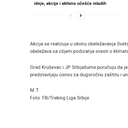
ideje, akcije i aktivno učešće mladih
Akcija se realizuje u okviru obeležavanja Svet
obeležava sa ciljem podizanja svesti o klima
Grad Kruševac i JP Srbijašume poručuju da je 
predstavljaju osnov za dugoročnu zaštitu i una
M. T.
Foto: FB/Treking Liga Srbije