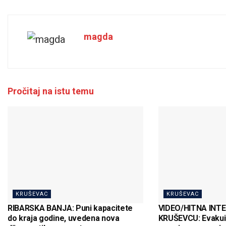
magda
Pročitaj na istu temu
KRUŠEVAC
KRUŠEVAC
RIBARSKA BANJA: Puni kapacitete
VIDEO/HITNA INT
do kraja godine, uvedena nova
KRUŠEVCU: Evakuis