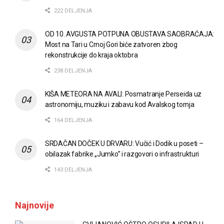
222 DELJENJA
OD 10. AVGUSTA POTPUNA OBUSTAVA SAOBRAĆAJA:
Most na Tari u Crnoj Gori biće zatvoren zbog
rekonstrukcije do kraja oktobra
238 DELJENJA
KIŠA METEORA NA AVALI: Posmatranje Perseida uz
astronomiju, muziku i zabavu kod Avalskog tornja
164 DELJENJA
SRDAČAN DOČEK U DRVARU: Vučić i Dodik u poseti –
obilazak fabrike „Jumko” i razgovori o infrastrukturi
143 DELJENJA
Najnovije