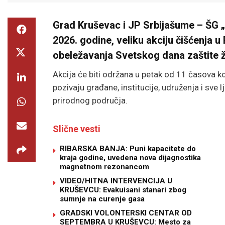
Grad
Kruševac
i
JP Srbijašume
– ŠG „
2026. godine, veliku akciju čišćenja u
obeležavanja Svetskog dana zaštite ž
Akcija će biti održana u petak od 11 časova k
pozivaju građane, institucije, udruženja i sve
prirodnog područja.
Slične vesti
RIBARSKA BANJA: Puni kapacitete do
kraja godine, uvedena nova dijagnostika
magnetnom rezonancom
VIDEO/HITNA INTERVENCIJA U
KRUŠEVCU: Evakuisani stanari zbog
sumnje na curenje gasa
GRADSKI VOLONTERSKI CENTAR OD
SEPTEMBRA U KRUŠEVCU: Mesto za