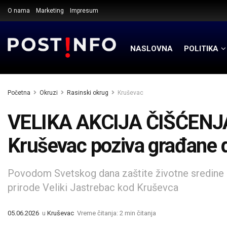
O nama
Marketing
Impresum
NASLOVNA
POLITIKA
Početna
Okruzi
Rasinski okrug
Kruševac
VELIKA AKCIJA ČIŠĆENJ
Kruševac poziva građane d
Povodom Svetskog dana zaštite životne sredine o
prirode Veliki Jastrebac kod Kruševca
05.06.2026
u
Kruševac
Vreme čitanja: 2 min čitanja