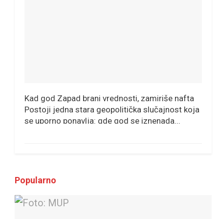
Kad god Zapad brani vrednosti, zamiriše nafta
Postoji jedna stara geopolitička slučajnost koja
se uporno ponavlja: gde god se iznenada...
Popularno