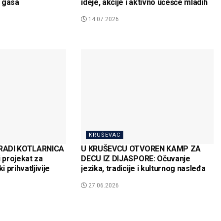
 gasa
ideje, akcije i aktivno učešće mladih
14.07.2026
KRUŠEVAC
RADI KOTLARNICA
U KRUŠEVCU OTVOREN KAMP ZA
projekat za
DECU IZ DIJASPORE: Očuvanje
i prihvatljivije
jezika, tradicije i kulturnog nasleđa
27.06.2026