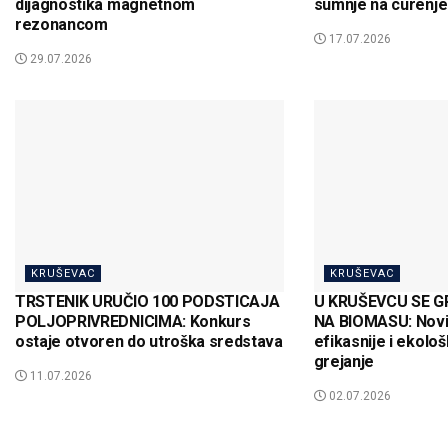
dijagnostika magnetnom
sumnje na curenje
rezonancom
17.07.2026
29.07.2026
KRUŠEVAC
KRUŠEVAC
TRSTENIK URUČIO 100 PODSTICAJA
U KRUŠEVCU SE G
POLJOPRIVREDNICIMA: Konkurs
NA BIOMASU: Novi 
ostaje otvoren do utroška sredstava
efikasnije i ekološk
grejanje
11.07.2026
02.07.2026