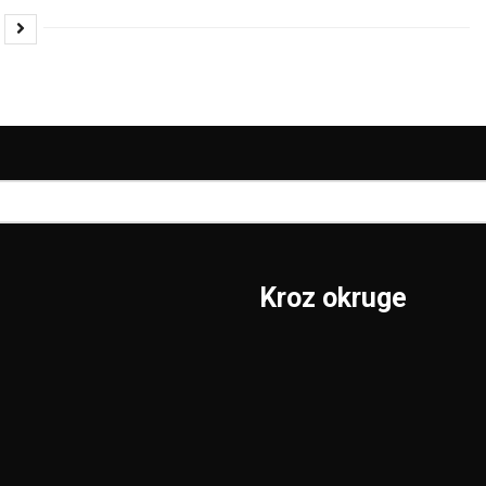
Kroz okruge
Sombor
Borski
S.Mitrovica
Braničevski
Subotica
Jablanički