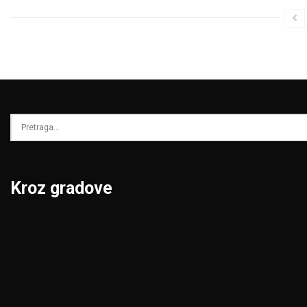
Kroz gradove
Beograd
Niš
Bor
Novi Pazar
Čačak
Novi Sad