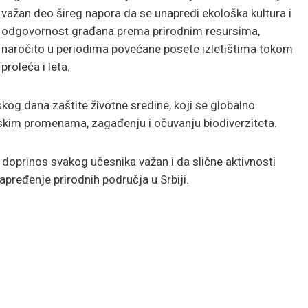
važan deo šireg napora da se unapredi ekološka kultura i
odgovornost građana prema prirodnim resursima,
naročito u periodima povećane posete izletištima tokom
proleća i leta.
skog dana zaštite životne sredine, koji se globalno
tskim promenama, zagađenju i očuvanju biodiverziteta.
doprinos svakog učesnika važan i da slične aktivnosti
pređenje prirodnih područja u Srbiji.