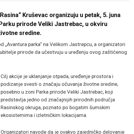
Rasina“ Kruševac organizuju u petak, 5. juna
 Parku prirode Veliki Jastrebac, u okviru
ivotne sredine.
od „Avantura parka“ na Velikom Jastrepcu, a organizatori
 ljubitelje prirode da učestvuju u uređenju ovog zaštićenog
Cilj akcije je uklanjanje otpada, uređenje prostora i
podizanje svesti o značaju očuvanja životne sredine,
posebno u zoni Parka prirode Veliki Jastrebac, koji
predstavlja jedno od značajnijih prirodnih područja
Rasinskog okruga, poznato po bogatim šumskim
ekosistemima i izletničkim lokacijama.
Organizatori navode da je ovakvo zajedničko delovanje