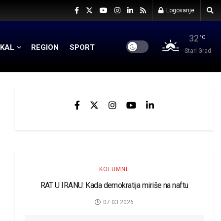
Logovanje
32
°C
KAL
REGION
SPORT
Stari Grad
KOLUMNE
RAT U IRANU: Kada demokratija miriše na naftu
07.03.2026