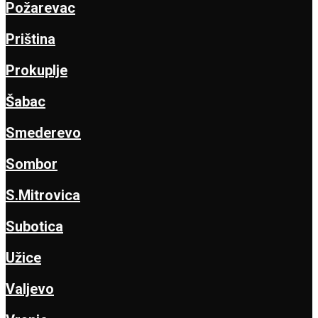
Požarevac
Priština
Prokuplje
Šabac
Smederevo
Sombor
S.Mitrovica
Subotica
Užice
Valjevo