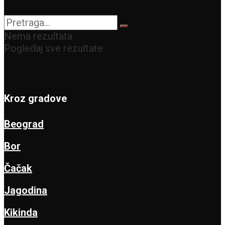
Nema rezultata
Pogledaj sve rezultate
Kroz gradove
Beograd
Bor
Čačak
Jagodina
Kikinda