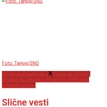
Foto: Tanjug/SNS
Podeli na Facebook-u
Podeli na Twitter-
u
Podeli na LinkedIn-u
Podeli na WA
Pošalji
prijatelju na mail
Slične vesti