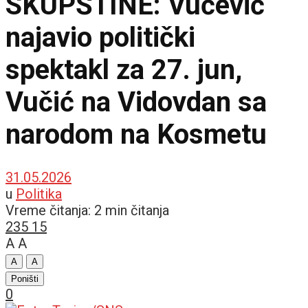
SKUPŠTINE: Vučević
najavio politički
spektakl za 27. jun,
Vučić na Vidovdan sa
narodom na Kosmetu
31.05.2026
u
Politika
Vreme čitanja: 2 min čitanja
235
15
A
A
A
A
Poništi
0