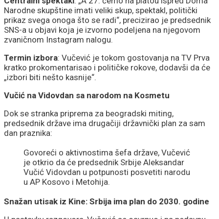
Centralni spektakl
: „A 27. ćemo na platou ispred Doma
Narodne skupštine imati veliki skup, spektakl, politički
prikaz svega onoga što se radi“, precizirao je predsednik
SNS-a u objavi koja je izvorno podeljena na njegovom
zvaničnom Instagram nalogu.
Termin izbora
: Vučević je tokom gostovanja na TV Prva
kratko prokomentarisao i političke rokove, dodavši da će
„izbori biti nešto kasnije“.
Vučić na Vidovdan sa narodom na Kosmetu
Dok se stranka priprema za beogradski miting,
predsednik države ima drugačiji državnički plan za sam
dan praznika:
Govoreći o aktivnostima šefa države, Vučević
je otkrio da će predsednik Srbije Aleksandar
Vučić Vidovdan u potpunosti posvetiti narodu
u AP Kosovo i Metohija.
Snažan utisak iz Kine: Srbija ima plan do 2030. godine