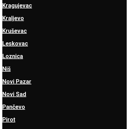
Kragujevac
Kraljevo
Kruševac
Leskovac
Loznica
Niš
Novi Pazar
Novi Sad
Pančevo
Pirot