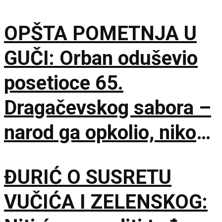
OPŠTA POMETNJA U
GUČI: Orban oduševio
posetioce 65.
Dragačevskog sabora –
narod ga opkolio, niko
ne veruje koliko je
ĐURIĆ O SUSRETU
opušten
VUČIĆA I ZELENSKOG: