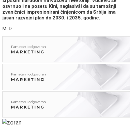
srpskim narodom na Kosovu i Metohiji. Vučević se
osvrnuo i na posetu Kini, naglasivši da su tamošnji
zvaničnici impresionirani činjenicom da Srbija ima
jasan razvojni plan do 2030. i 2035. godine.
M. D.