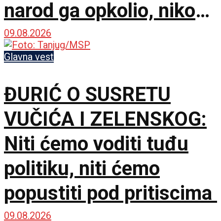
narod ga opkolio, niko
ne veruje koliko je
09.08.2026
opušten
Glavna vest
ĐURIĆ O SUSRETU
VUČIĆA I ZELENSKOG:
Niti ćemo voditi tuđu
politiku, niti ćemo
popustiti pod pritiscima
09.08.2026