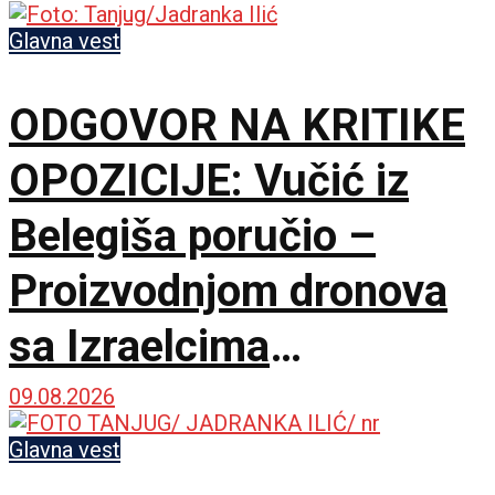
Glavna vest
ODGOVOR NA KRITIKE
OPOZICIJE: Vučić iz
Belegiša poručio –
Proizvodnjom dronova
sa Izraelcima
postajemo vojna sila
09.08.2026
Glavna vest