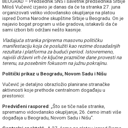
postajemo vojna sila
BEOGRAD – Predsednik SNS i savetnik predsednika Srbije
Miloš Vučević izjavio je danas da će ta stranka 27. juna
organizovati veliko vidovdansko okupljanje na platou
ispred Doma Narodne skupštine Srbije u Beogradu. On je
najavio bogat program u više gradova, istakavši da će
sami izbori biti održani nešto kasnije.
Vladajuća stranka priprema masovnu političku
manifestaciju koja će poslužiti kao rezime dosadašnjih
rezultata i platforma za budući period. Istovremeno,
najviši državni vrh će ključne praznične dane provesti na
terenu, sa posebnim fokusom na južnu pokrajinu.
Politički prikaz u Beogradu, Novom Sadu i Nišu
Vučević je detaljno obrazložio planirane stranačke
aktivnosti koje prethode centralnom događaju u
prestonici:
Predviđeni raspored
: „Što se tiče naše stranke,
spremamo vidovdansko okupljanje, 26. ćemo imati više
događaja u Beogradu, Novom Sadu i Nišu“.