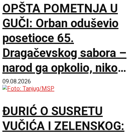
OPŠTA POMETNJA U
GUČI: Orban oduševio
posetioce 65.
Dragačevskog sabora –
narod ga opkolio, niko
ne veruje koliko je
09.08.2026
opušten
ĐURIĆ O SUSRETU
VUČIĆA I ZELENSKOG: