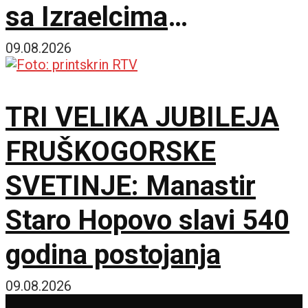
sa Izraelcima
postajemo vojna sila
09.08.2026
TRI VELIKA JUBILEJA
FRUŠKOGORSKE
SVETINJE: Manastir
Staro Hopovo slavi 540
godina postojanja
09.08.2026