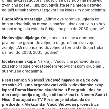
U nastavku razgovora, Vučević se osvrnuo i na nedavnu
zvaničnu posetu Kini, izdvojivši šta je na njega ostavilo
najjači utisak tokom razgovora sa kineskim domaćinima:
Dugoročna strategija
: „Mimo ove robotike, ugleda koji
ima predsednik, na mene je snažan utisak ostavilo to što
su oni mogli da vide da Srbija ima plan do 2030. godine“.
Nedovoljno dijaloga
: On je ocenio da se u domaćoj
javnosti ne govori dovoljno o dugoročnom razvoju
zemlje: „Mi ne pričamo dovoljno o tome šta Srbija treba
da radi do 2030, 2035. godine“.
Iščekivanje skupa
: Na kraju, Vučević je ponovio da se
izuzetno raduje predstojećem vidovdanskom okupljanju i
susretu sa građanima.
Predsednik SNS Miloš Vučević najavio je da će ova
stranka 27. juna organizovati veliki vidovdansko skup
ispred Doma Narodne skupštine u Beogradu, dok će
dan ranije serija događaja biti održana i u Novom Sadu i
Nišu. Gostujući na TV Prva, on je istakao da će
predsednik Aleksandar Vučić Vidovdan provesti sa