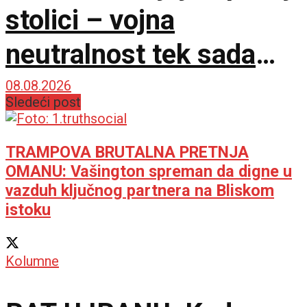
stolici – vojna
neutralnost tek sada
dobija na značaju
08.08.2026
Sledeći post
TRAMPOVA BRUTALNA PRETNJA
OMANU: Vašington spreman da digne u
vazduh ključnog partnera na Bliskom
istoku
Kolumne