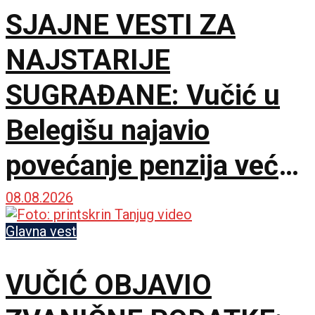
SJAJNE VESTI ZA
NAJSTARIJE
SUGRAĐANE: Vučić u
Belegišu najavio
povećanje penzija već
ove godine – Pratiće
08.08.2026
rast plata
Glavna vest
VUČIĆ OBJAVIO