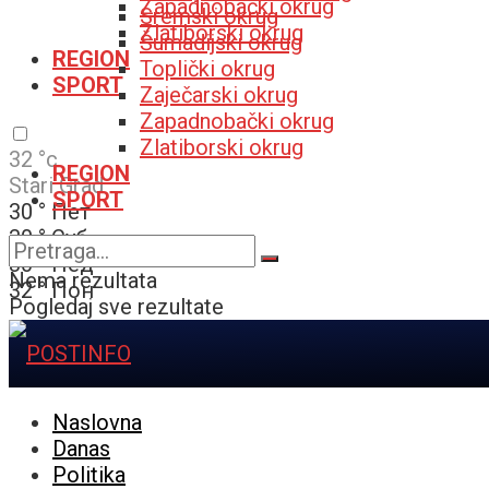
Zapadnobački okrug
Sremski okrug
Zlatiborski okrug
Šumadijski okrug
REGION
Toplički okrug
SPORT
Zaječarski okrug
Zapadnobački okrug
Zlatiborski okrug
32
°c
REGION
Stari Grad
SPORT
30
°
Пет
30
°
Суб
30
°
Нед
Nema rezultata
32
°
Пон
Pogledaj sve rezultate
Naslovna
Danas
Politika