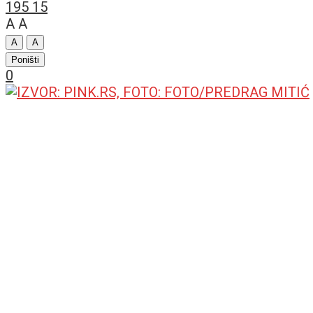
195
15
A
A
A
A
Poništi
0