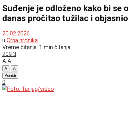
Suđenje je odloženo kako bi se
danas pročitao tužilac i objasnio
20.02.2026
u
Crna hronika
Vreme čitanja: 1 min čitanja
209
3
A
A
A
A
Poništi
0