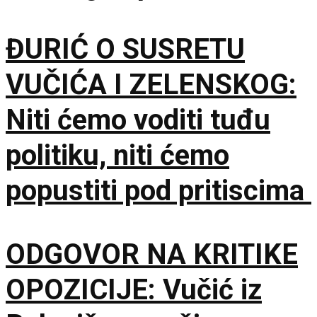
ne veruje koliko je
ĐURIĆ O SUSRETU
opušten
VUČIĆA I ZELENSKOG:
Niti ćemo voditi tuđu
politiku, niti ćemo
popustiti pod pritiscima
ODGOVOR NA KRITIKE
OPOZICIJE: Vučić iz