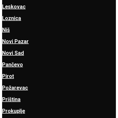
Leskovac
Loznica
Niš
Novi Pazar
Novi Sad
Pančevo
Pirot
Požarevac
Priština
Prokuplje