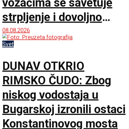
vozačima se savetuje
strpljenje i dovoljno
vode
08.08.2026
Svet
DUNAV OTKRIO
RIMSKO ČUDO: Zbog
niskog vodostaja u
Bugarskoj izronili ostaci
Konstantinovog mosta