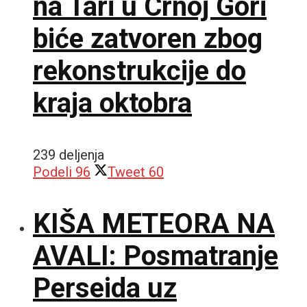
na Tari u Crnoj Gori
biće zatvoren zbog
rekonstrukcije do
kraja oktobra
239 deljenja
Podeli
96
Tweet
60
KIŠA METEORA NA
AVALI: Posmatranje
Perseida uz