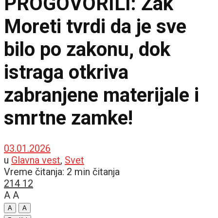
PROGOVORILI: Žak
Moreti tvrdi da je sve
bilo po zakonu, dok
istraga otkriva
zabranjene materijale i
smrtne zamke!
03.01.2026
u
Glavna vest
,
Svet
Vreme čitanja: 2 min čitanja
214
12
A
A
A
A