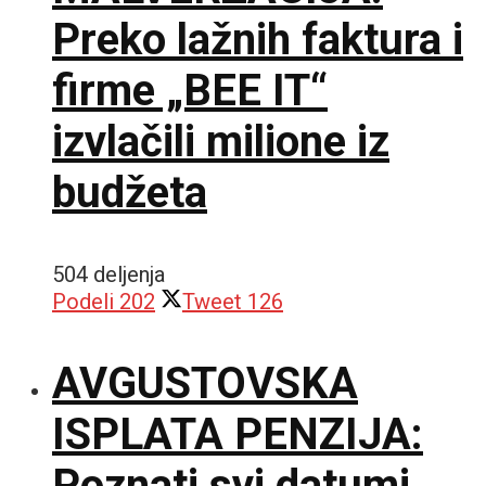
Preko lažnih faktura i
firme „BEE IT“
izvlačili milione iz
budžeta
504 deljenja
Podeli
202
Tweet
126
AVGUSTOVSKA
ISPLATA PENZIJA:
Poznati svi datumi