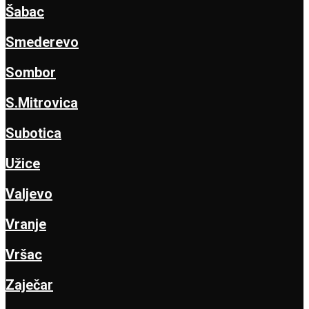
Šabac
Smederevo
Sombor
S.Mitrovica
Subotica
Užice
Valjevo
Vranje
Vršac
Zaječar