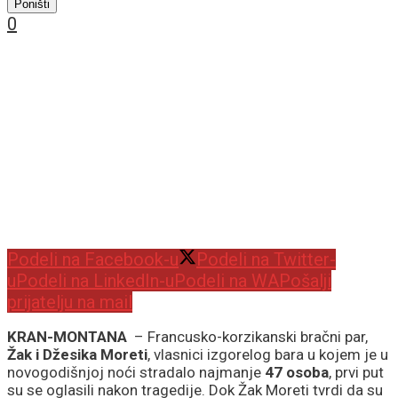
Poništi
0
Podeli na Facebook-u
Podeli na Twitter-
u
Podeli na LinkedIn-u
Podeli na WA
Pošalji
prijatelju na mail
KRAN-MONTANA
– Francusko-korzikanski bračni par,
Žak i Džesika Moreti
, vlasnici izgorelog bara u kojem je u
novogodišnjoj noći stradalo najmanje
47 osoba
, prvi put
su se oglasili nakon tragedije. Dok Žak Moreti tvrdi da su