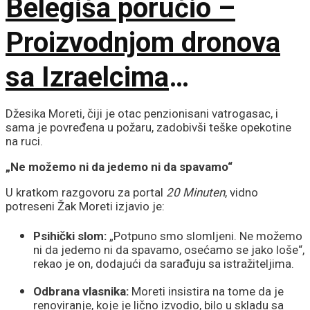
Belegiša poručio –
Proizvodnjom dronova
sa Izraelcima
postajemo vojna sila
Džesika Moreti, čiji je otac penzionisani vatrogasac, i
sama je povređena u požaru, zadobivši teške opekotine
na ruci.
„Ne možemo ni da jedemo ni da spavamo“
U kratkom razgovoru za portal
20 Minuten
, vidno
potreseni Žak Moreti izjavio je:
Psihički slom:
„Potpuno smo slomljeni. Ne možemo
ni da jedemo ni da spavamo, osećamo se jako loše“,
rekao je on, dodajući da sarađuju sa istražiteljima.
Odbrana vlasnika:
Moreti insistira na tome da je
renoviranje, koje je lično izvodio, bilo u skladu sa