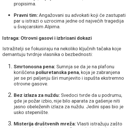
propisima.
Pravni tim:
Angažovani su advokati koji će zastupati
par u istrazi o uzrocima jedne od najvećih tragedija
u švajcarskim Alpima.
Istraga: Otrovni gasovi i izbrisani dokazi
Istražitelji se fokusiraju na nekoliko ključnih tačaka koje
demantuju tvrdnje vlasnika o bezbednosti:
Smrtonosna pena:
Sumnja se da je na plafonu
korišćena
poliuretanska pena
, koja je zabranjena
jer se pri paljenju širi munjevito i ispušta ekstremno
otrovne gasove.
Bez izlaza za nuždu:
Svedoci tvrde da u podrumu,
gde je požar izbio, nije bilo aparata za gašenje niti
jasno obeleženih izlaza za nuždu. Jedini spas bio je
usko stepenište.
Misterija društvenih mreža:
Vlasti istražuju zašto