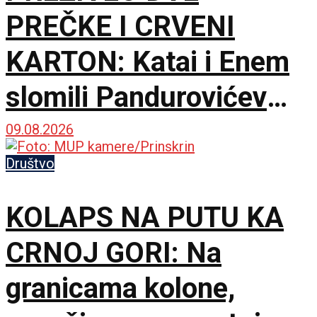
PREČKE I CRVENI
KARTON: Katai i Enem
slomili Pandurovićev
bedem, Pazarci
09.08.2026
promašivali u Ljutice
Društvo
Bogdana!
KOLAPS NA PUTU KA
CRNOJ GORI: Na
granicama kolone,