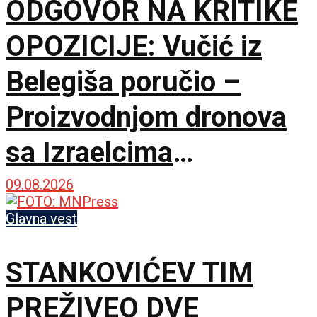
ODGOVOR NA KRITIKE
OPOZICIJE: Vučić iz
Belegiša poručio –
Proizvodnjom dronova
sa Izraelcima
postajemo vojna sila
09.08.2026
Glavna vest
STANKOVIĆEV TIM
PREŽIVEO DVE