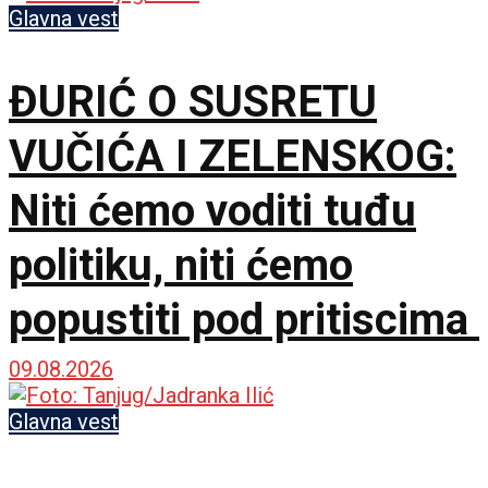
opušten
Glavna vest
ĐURIĆ O SUSRETU
VUČIĆA I ZELENSKOG:
Niti ćemo voditi tuđu
politiku, niti ćemo
popustiti pod pritiscima
09.08.2026
Glavna vest