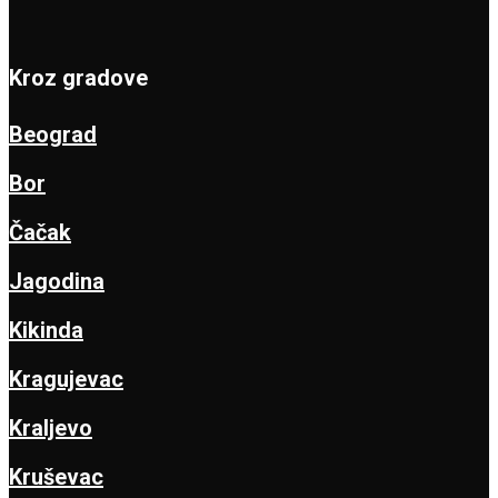
Kroz gradove
Beograd
Bor
Čačak
Jagodina
Kikinda
Kragujevac
Kraljevo
Kruševac