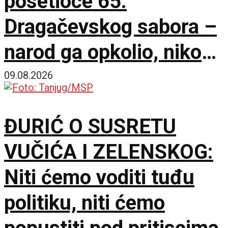
posetioce 65.
Dragačevskog sabora –
narod ga opkolio, niko
ne veruje koliko je
09.08.2026
opušten
ĐURIĆ O SUSRETU
VUČIĆA I ZELENSKOG:
Niti ćemo voditi tuđu
politiku, niti ćemo