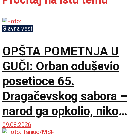
Glavna vest
OPŠTA POMETNJA U
GUČI: Orban oduševio
posetioce 65.
Dragačevskog sabora –
narod ga opkolio, niko
ne veruje koliko je
09.08.2026