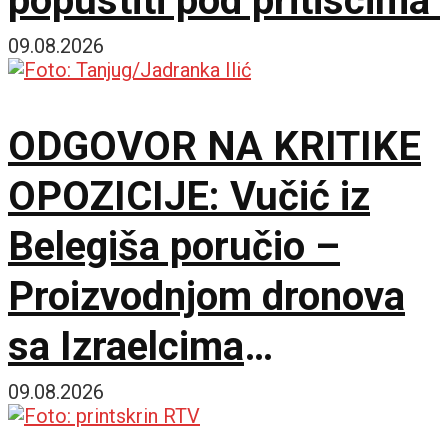
popustiti pod pritiscima
09.08.2026
ODGOVOR NA KRITIKE
OPOZICIJE: Vučić iz
Belegiša poručio –
Proizvodnjom dronova
sa Izraelcima
postajemo vojna sila
09.08.2026