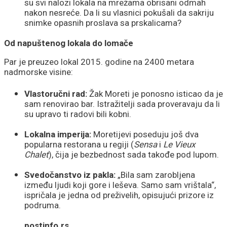
su svi nalozi lokala na mrežama obrisani odmah
nakon nesreće. Da li su vlasnici pokušali da sakriju
snimke opasnih proslava sa prskalicama?
Od napuštenog lokala do lomače
Par je preuzeo lokal 2015. godine na 2400 metara
nadmorske visine:
Vlastoručni rad:
Žak Moreti je ponosno isticao da je
sam renovirao bar. Istražitelji sada proveravaju da li
su upravo ti radovi bili kobni.
Lokalna imperija:
Moretijevi poseduju još dva
popularna restorana u regiji (
Sensa
i
Le Vieux
Chalet
), čija je bezbednost sada takođe pod lupom.
Svedočanstvo iz pakla:
„Bila sam zarobljena
između ljudi koji gore i leševa. Samo sam vrištala“,
ispričala je jedna od preživelih, opisujući prizore iz
podruma.
postinfo.rs