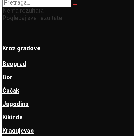
Nema rezultata
Pogledaj sve rezultate
Kroz gradove
Beograd
Bor
Čačak
Jagodina
Kikinda
Kragujevac