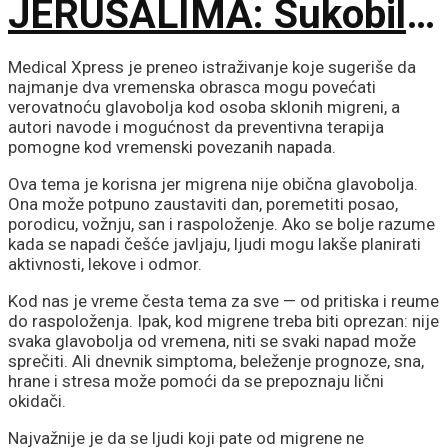
JERUSALIMA: Sukobili
se ultraortodoksni
Medical Xpress je preneo istraživanje koje sugeriše da
najmanje dva vremenska obrasca mogu povećati
demonstranti, građani i
verovatnoću glavobolja kod osoba sklonih migreni, a
autori navode i mogućnost da preventivna terapija
pomogne kod vremenski povezanih napada.
policija zbog rada kafića
Ova tema je korisna jer migrena nije obična glavobolja.
subotom
Ona može potpuno zaustaviti dan, poremetiti posao,
porodicu, vožnju, san i raspoloženje. Ako se bolje razume
kada se napadi češće javljaju, ljudi mogu lakše planirati
aktivnosti, lekove i odmor.
Kod nas je vreme česta tema za sve — od pritiska i reume
do raspoloženja. Ipak, kod migrene treba biti oprezan: nije
svaka glavobolja od vremena, niti se svaki napad može
sprečiti. Ali dnevnik simptoma, beleženje prognoze, sna,
hrane i stresa može pomoći da se prepoznaju lični
okidači.
Najvažnije je da se ljudi koji pate od migrene ne