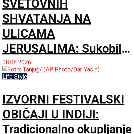
SVETOVNIH
SHVATANJA NA
ULICAMA
JERUSALIMA: Sukobili
se ultraortodoksni
08.08.2026
demonstranti, građani i
Life Style
policija zbog rada kafića
IZVORNI FESTIVALSKI
subotom
OBIČAJI U INDIJI:
Tradicionalno okupljanje