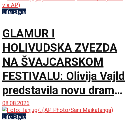
Life Style
GLAMUR I
HOLIVUDSKA ZVEZDA
NA ŠVAJCARSKOM
FESTIVALU: Olivija Vajld
predstavila novu dramu
na 79. izdanju u
08.08.2026
Lokarnu
Life Style