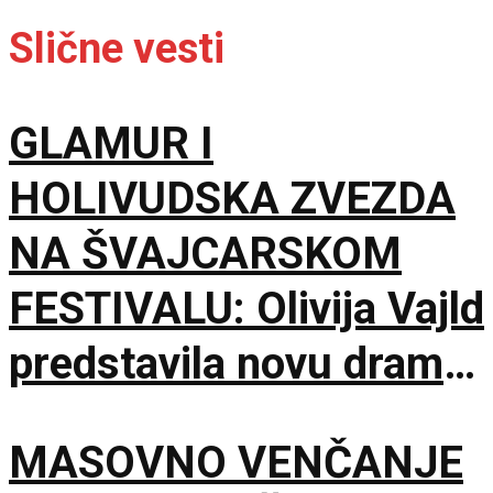
Slične vesti
GLAMUR I
HOLIVUDSKA ZVEZDA
NA ŠVAJCARSKOM
FESTIVALU: Olivija Vajld
predstavila novu dramu
na 79. izdanju u
MASOVNO VENČANJE
Lokarnu