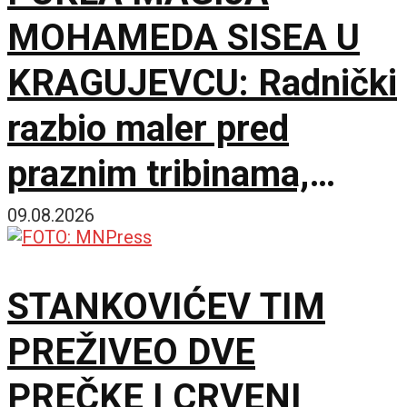
MOHAMEDA SISEA U
KRAGUJEVCU: Radnički
razbio maler pred
praznim tribinama,
Zemun pao na sparnom
09.08.2026
Čika Dači!
STANKOVIĆEV TIM
PREŽIVEO DVE
PREČKE I CRVENI