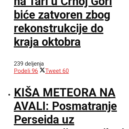
na Tari u Crnoj Gori
biće zatvoren zbog
rekonstrukcije do
kraja oktobra
239 deljenja
Podeli
96
Tweet
60
KIŠA METEORA NA
AVALI: Posmatranje
Perseida uz