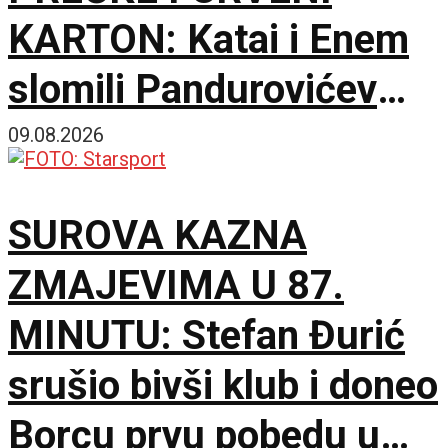
KARTON: Katai i Enem
slomili Pandurovićev
bedem, Pazarci
09.08.2026
promašivali u Ljutice
SUROVA KAZNA
Bogdana!
ZMAJEVIMA U 87.
MINUTU: Stefan Đurić
srušio bivši klub i doneo
Borcu prvu pobedu u