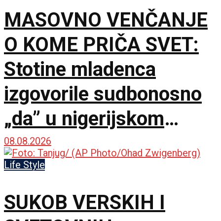
MASOVNO VENČANJE
O KOME PRIČA SVET:
Stotine mladenca
izgovorile sudbonosno
„da” u nigerijskom
gradu Kano
08.08.2026
Life Style
SUKOB VERSKIH I