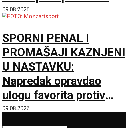
sezoni!
09.08.2026
SPORNI PENAL I
PROMAŠAJI KAZNJENI
U NASTAVKU:
Napredak opravdao
ulogu favorita protiv
novajlije u prvenstvu!
09.08.2026