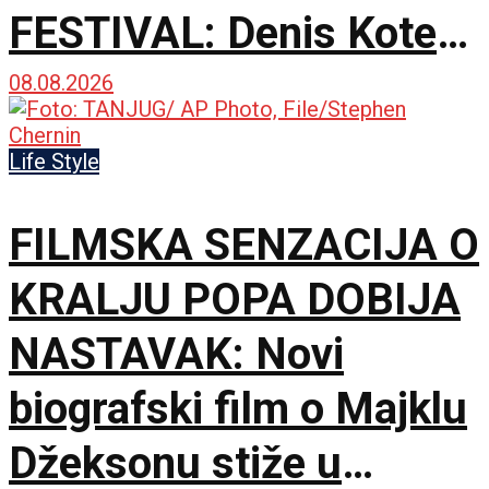
FESTIVAL: Denis Kote
predstavio novu dramu
08.08.2026
na 79. izdanju u
Life Style
Lokarnu
FILMSKA SENZACIJA O
KRALJU POPA DOBIJA
NASTAVAK: Novi
biografski film o Majklu
Džeksonu stiže u