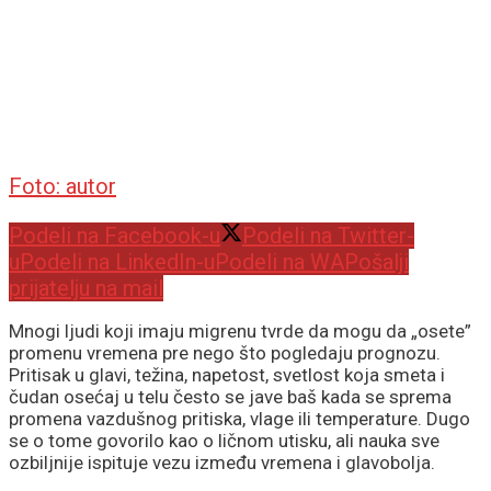
Foto: autor
Podeli na Facebook-u
Podeli na Twitter-
u
Podeli na LinkedIn-u
Podeli na WA
Pošalji
prijatelju na mail
Mnogi ljudi koji imaju migrenu tvrde da mogu da „osete”
promenu vremena pre nego što pogledaju prognozu.
Pritisak u glavi, težina, napetost, svetlost koja smeta i
čudan osećaj u telu često se jave baš kada se sprema
promena vazdušnog pritiska, vlage ili temperature. Dugo
se o tome govorilo kao o ličnom utisku, ali nauka sve
ozbiljnije ispituje vezu između vremena i glavobolja.