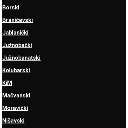
Borski
Braničevski
Jablanički
Južnobački
Južnobanatski
Kolubarski
KiM
Mačvanski
Moravički
Nišavski