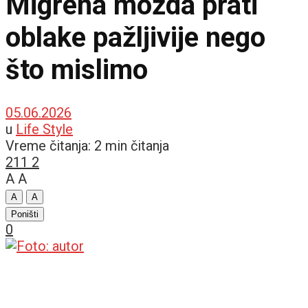
Migrena možda prati
oblake pažljivije nego
što mislimo
05.06.2026
u
Life Style
Vreme čitanja: 2 min čitanja
211
2
A
A
A
A
Poništi
0