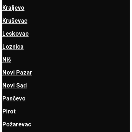
Kraljevo
Kruševac
Leskovac
Loznica
Niš
Novi Pazar
Novi Sad
Pančevo
Pirot
Požarevac