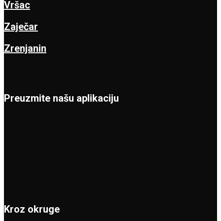
Vršac
Zaječar
Zrenjanin
Preuzmite našu aplikaciju
Kroz okruge