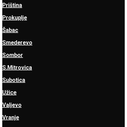
Priština
Prokuplje
Šabac
Smederevo
Sombor
S.Mitrovica
Subotica
Užice
Valjevo
Vranje