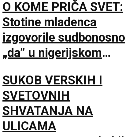
O KOME PRIČA SVET:
Stotine mladenca
izgovorile sudbonosno
„da” u nigerijskom
gradu Kano
SUKOB VERSKIH I
SVETOVNIH
SHVATANJA NA
ULICAMA