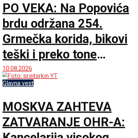
PO VEKA: Na Popovića
brdu održana 254.
Grmečka korida, bikovi
teški i preko tone
ukrstili rogove
10.08.2026
Glavna vest
MOSKVA ZAHTEVA
ZATVARANJE OHR-A:
Kancelarija visokog