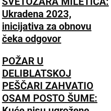
SVETOZARA MILETIĆA:
Ukradena 2023,
inicijativa za obnovu
čeka odgovor
POŽAR U
DELIBLATSKOJ
PEŠČARI ZAHVATIO
OSAM POSTO ŠUME:
Kuće nisu ugrožene