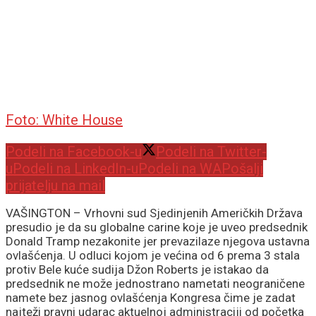
Foto: White House
Podeli na Facebook-u
Podeli na Twitter-
u
Podeli na LinkedIn-u
Podeli na WA
Pošalji
prijatelju na mail
VAŠINGTON – Vrhovni sud Sjedinjenih Američkih Država
presudio je da su globalne carine koje je uveo predsednik
Donald Tramp nezakonite jer prevazilaze njegova ustavna
ovlašćenja. U odluci kojom je većina od 6 prema 3 stala
protiv Bele kuće sudija Džon Roberts je istakao da
predsednik ne može jednostrano nametati neograničene
namete bez jasnog ovlašćenja Kongresa čime je zadat
najteži pravni udarac aktuelnoj administraciji od početka