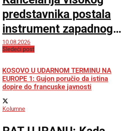
predstavnika postala
instrument zapadnog
neokolonijalizma
10.08.2026
Sledeći post
KOSOVO U UDARNOM TERMINU NA
EUROPE 1: Gujon poručio da istina
dopire do francuske javnosti
Kolumne