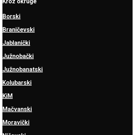
Kroz okruge
Borski
Braničevski
Jablanički
Južnobački
Južnobanatski
Kolubarski
KiM
Mačvanski
Moravički