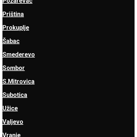
Požarevac
Priština
Prokuplje
Šabac
Smederevo
Sombor
S.Mitrovica
Subotica
Užice
Valjevo
Vranje