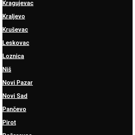
Kragujevac
Kraljevo
Kruševac
Leskovac
Loznica
Niš
Novi Pazar
Novi Sad
Pančevo
Pirot