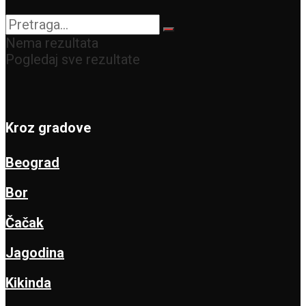
može biti kobna
Nema rezultata
Pogledaj sve rezultate
Kroz gradove
Beograd
Bor
Čačak
Jagodina
Kikinda