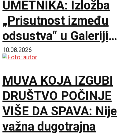
UMETNIKA: Izložba
„Prisutnost između
odsustva“ u Galeriji
Doma omladine
10.08.2026
Beograda
MUVA KOJA IZGUBI
DRUŠTVO POČINJE
VIŠE DA SPAVA: Nije
važna dugotrajna