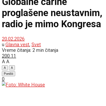
Globalne carine
proglašene neustavnim,
radio je mimo Kongresa
20.02.2026
u
Glavna vest
,
Svet
Vreme čitanja: 2 min čitanja
200
11
A
A
A
A
Poništi
0