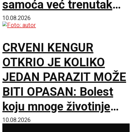
samoća već trenutak
promene
10.08.2026
CRVENI KENGUR
OTKRIO JE KOLIKO
JEDAN PARAZIT MOŽE
BITI OPASAN: Bolest
koju mnoge životinje
jedva primete za torbare
10.08.2026