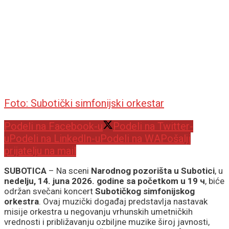
Foto: Subotički simfonijski orkestar
Podeli na Facebook-u
Podeli na Twitter-
u
Podeli na LinkedIn-u
Podeli na WA
Pošalji
prijatelju na mail
SUBOTICA
– Na sceni
Narodnog pozorišta u Subotici
, u
nedelju, 14. juna 2026. godine sa početkom u 19 ч
, biće
održan svečani koncert
Subotičkog simfonijskog
orkestra
. Ovaj muzički događaj predstavlja nastavak
misije orkestra u negovanju vrhunskih umetničkih
vrednosti i približavanju ozbiljne muzike široj javnosti,