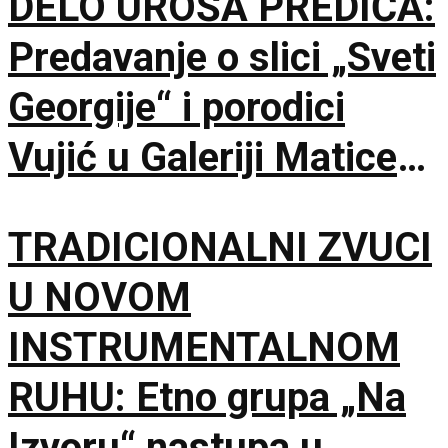
DELO UROŠA PREDIĆA:
Predavanje o slici „Sveti
Georgije“ i porodici
Vujić u Galeriji Matice
srpske
TRADICIONALNI ZVUCI
U NOVOM
INSTRUMENTALNOM
RUHU: Etno grupa „Na
Izvoru“ nastupa u