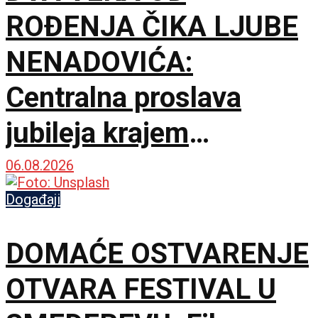
ROĐENJA ČIKA LJUBE
NENADOVIĆA:
Centralna proslava
jubileja krajem
septembra u Brankovini
06.08.2026
Događaji
DOMAĆE OSTVARENJE
OTVARA FESTIVAL U