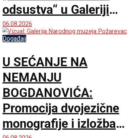
odsustva“ u Galeriji
Doma omladine
06.08.2026
Beograda
Događaji
U SEĆANJE NA
NEMANJU
BOGDANOVIĆA:
Promocija dvojezične
monografije i izložba
06.08.2026