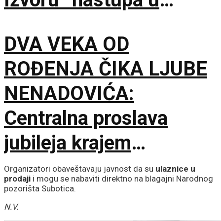
Smederevu
DVA VEKA OD
ROĐENJA ČIKA LJUBE
NENADOVIĆA:
Centralna proslava
jubileja krajem
septembra u Brankovini
Organizatori obaveštavaju javnost da su
ulaznice u
prodaji
i mogu se nabaviti direktno na blagajni Narodnog
pozorišta Subotica.
N.V.