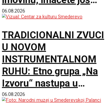
bolje uslove za rad
06.08.2026
TRADICIONALNI ZVUCI
U NOVOM
INSTRUMENTALNOM
RUHU: Etno grupa „Na
Izvoru“ nastupa u
Smederevu
06.08.2026