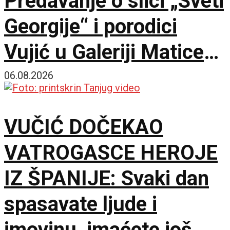
Predavanje o slici „Sveti
Georgije“ i porodici
Vujić u Galeriji Matice
srpske
06.08.2026
VUČIĆ DOČEKAO
VATROGASCE HEROJE
IZ ŠPANIJE: Svaki dan
spasavate ljude i
imovinu, imaćete još