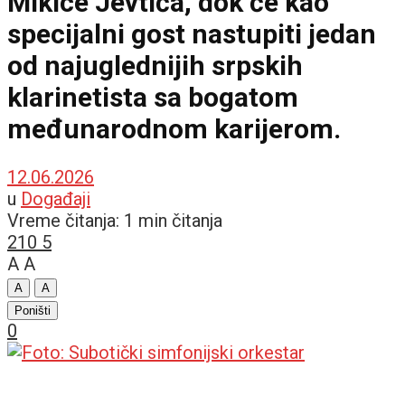
Mikice Jevtića, dok će kao
specijalni gost nastupiti jedan
od najuglednijih srpskih
klarinetista sa bogatom
međunarodnom karijerom.
12.06.2026
u
Događaji
Vreme čitanja: 1 min čitanja
210
5
A
A
A
A
Poništi
0