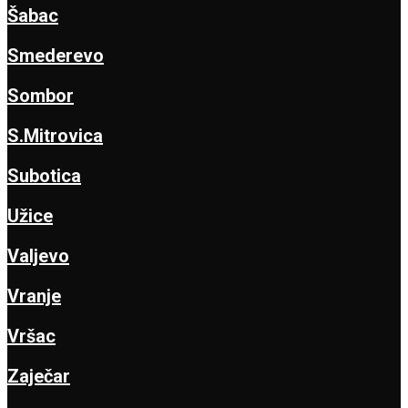
Šabac
Smederevo
Sombor
S.Mitrovica
Subotica
Užice
Valjevo
Vranje
Vršac
Zaječar