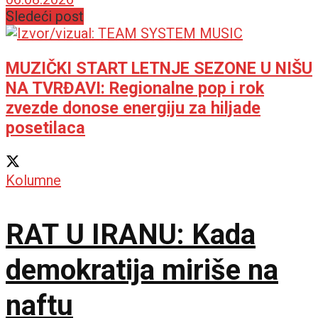
„Italija kakvu još niste
Sledeći post
upoznali“ u Požarevcu
MUZIČKI START LETNJE SEZONE U NIŠU
NA TVRĐAVI: Regionalne pop i rok
zvezde donose energiju za hiljade
posetilaca
Kolumne
RAT U IRANU: Kada
demokratija miriše na
naftu