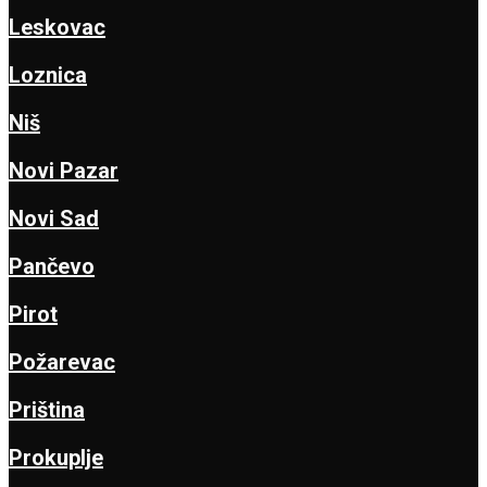
Leskovac
Loznica
Niš
Novi Pazar
Novi Sad
Pančevo
Pirot
Požarevac
Priština
Prokuplje