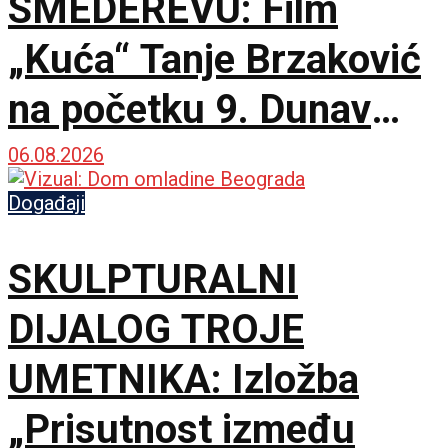
SMEDEREVU: Film
„Kuća“ Tanje Brzaković
na početku 9. Dunav
Film Festa
06.08.2026
Događaji
SKULPTURALNI
DIJALOG TROJE
UMETNIKA: Izložba
„Prisutnost između