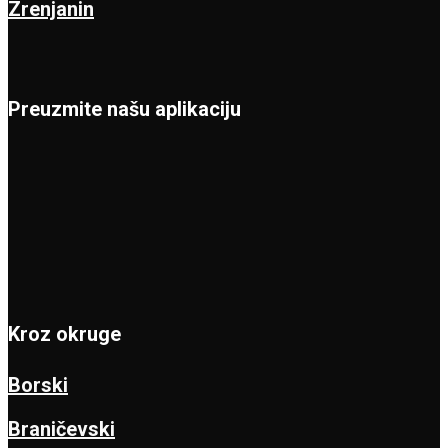
Zrenjanin
Preuzmite našu aplikaciju
Kroz okruge
Borski
Braničevski