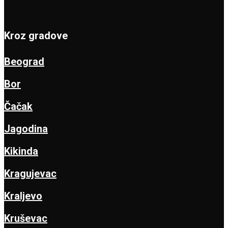
Kroz gradove
Beograd
Bor
Čačak
Jagodina
Kikinda
Kragujevac
Kraljevo
Kruševac