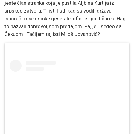
jeste član stranke koja je pustila Aljbina Kurtija iz
srpskog zatvora. Ti isti ljudi kad su vodili državu,
isporučili sve srpske generale, oficire i političare u Hag. I
to nazvali dobrovoljnom predajom. Pa, je l’ sedeo sa
Čekuom i Tačijem taj isti Miloš Jovanović?