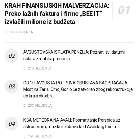
KRAH FINANSIJSKIH MALVERZACIJA:
Preko lažnih faktura i firme „BEE IT“
izvlačili milione iz budžeta
503 DELJENJA
AVGUSTOVSKA ISPLATA PENZIJA: Poznati svi datumi
uplata za julska primanja
218 DELJENJA
OD 10. AVGUSTA POTPUNA OBUSTAVA SAOBRAĆAJA:
Most na Tari u Crnoj Gori biće zatvoren zbog rekonstrukcije
do kraja oktobra
237 DELJENJA
KIŠA METEORA NA AVALI: Posmatranje Perseida uz
astronomiju, muziku i zabavu kod Avalskog tornja
154 DELJENJA