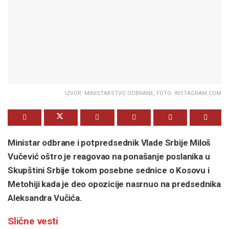
IZVOR: MINISTARSTVO ODBRANE, FOTO: INSTAGRAM.COM
Ministar odbrane i potpredsednik Vlade Srbije Miloš
Vučević oštro je reagovao na ponašanje poslanika u
Skupštini Srbije tokom posebne sednice o Kosovu i
Metohiji kada je deo opozicije nasrnuo na predsednika
Aleksandra Vučića.
Slične vesti