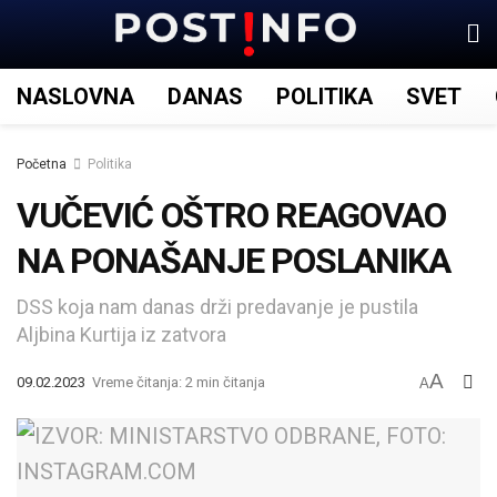
NASLOVNA
DANAS
POLITIKA
SVET
Početna
Politika
VUČEVIĆ OŠTRO REAGOVAO
NA PONAŠANJE POSLANIKA
DSS koja nam danas drži predavanje je pustila
Aljbina Kurtija iz zatvora
A
09.02.2023
Vreme čitanja: 2 min čitanja
A