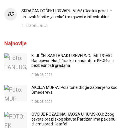
SRDAČAN DOČEK U DRVARU: Vučić i Dodik u poseti –
obilazak fabrike „Jumko” i razgovori o infrastrukturi
143 DELJENJA
Najnovije
KLJUČNI SASTANAK U SEVERNOJ MITROVICI:
Radojević i Hodžić sa komandantom KFOR-a o
bezbednosti građana
08.08.2026
AKCIJA MUP-A: Pola tone droge zaplenjeno kod
Smedereva
08.08.2026
OVO JE POZADINA HAOSA U HUMSKOJ: Zbog
osvete brazilskog skauta Partizan ima paklenu
dilemu pred Hetafe!