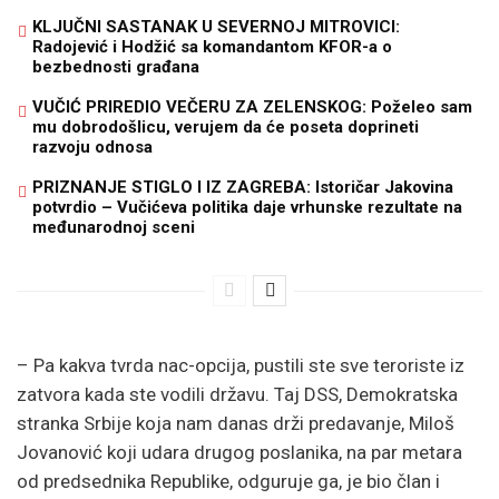
KLJUČNI SASTANAK U SEVERNOJ MITROVICI:
Radojević i Hodžić sa komandantom KFOR-a o
bezbednosti građana
VUČIĆ PRIREDIO VEČERU ZA ZELENSKOG: Poželeo sam
mu dobrodošlicu, verujem da će poseta doprineti
razvoju odnosa
PRIZNANJE STIGLO I IZ ZAGREBA: Istoričar Jakovina
potvrdio – Vučićeva politika daje vrhunske rezultate na
međunarodnoj sceni
– Pa kakva tvrda nac-opcija, pustili ste sve teroriste iz
zatvora kada ste vodili državu. Taj DSS, Demokratska
stranka Srbije koja nam danas drži predavanje, Miloš
Jovanović koji udara drugog poslanika, na par metara
od predsednika Republike, odguruje ga, je bio član i