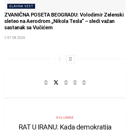
GLAVNA VEST
ZVANIČNA POSETA BEOGRADU: Volodimir Zelenski
sleteo na Aerodrom „Nikola Tesla” – sledi važan
sastanak sa Vučićem
07.08.2026
KOLUMNE
RAT U IRANU: Kada demokratija