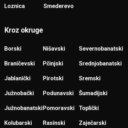
Loznica
Smederevo
Kroz okruge
Borski
Nišavski
Severnobanatski
Braničevski
Pčinjski
Srednjobanatski
Jablanički
Pirotski
Sremski
Južnobački
Podunavski
Šumadijski
Južnobanatski
Pomoravski
Toplički
Kolubarski
Rasinski
Zaječarski