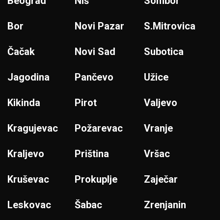
Beograd
Niš
Sombor
Bor
Novi Pazar
S.Mitrovica
Čačak
Novi Sad
Subotica
Jagodina
Pančevo
Užice
Kikinda
Pirot
Valjevo
Kragujevac
Požarevac
Vranje
Kraljevo
Priština
Vršac
Kruševac
Prokuplje
Zaječar
Leskovac
Šabac
Zrenjanin