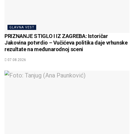
GLAVNA VEST
PRIZNANJE STIGLO I IZ ZAGREBA: Istoričar
Jakovina potvrdio – Vučićeva politika daje vrhunske
rezultate na međunarodnoj sceni
07.08.2026