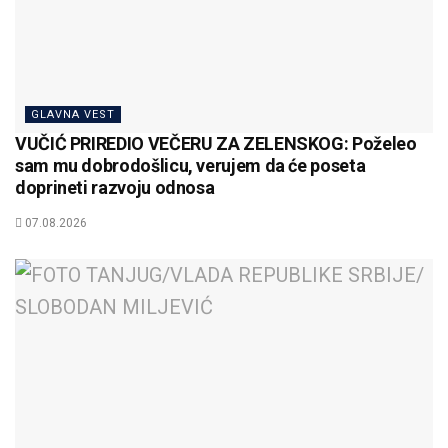
GLAVNA VEST
VUČIĆ PRIREDIO VEČERU ZA ZELENSKOG: Poželeo
sam mu dobrodošlicu, verujem da će poseta
doprineti razvoju odnosa
07.08.2026