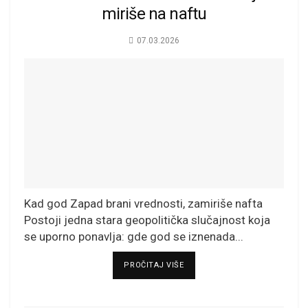
miriše na naftu
07.03.2026
Kad god Zapad brani vrednosti, zamiriše nafta
Postoji jedna stara geopolitička slučajnost koja
se uporno ponavlja: gde god se iznenada...
DETAILS
PROČITAJ VIŠE