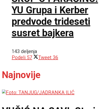
YU Grupa i Kerber
predvode trideseti
susret bajkera
143 deljenja
Podeli
57
Tweet
36
Najnovije