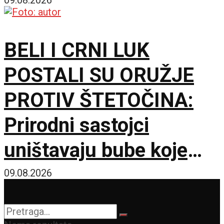
šta ga je nateralo da se
okrene
BELI I CRNI LUK
POSTALI SU ORUŽJE
PROTIV ŠTETOČINA:
Prirodni sastojci
uništavaju bube koje
napadaju pasulj
09.08.2026