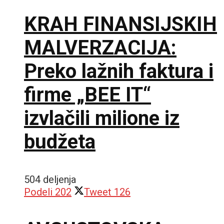
KRAH FINANSIJSKIH
MALVERZACIJA:
Preko lažnih faktura i
firme „BEE IT“
izvlačili milione iz
budžeta
504 deljenja
Podeli
202
Tweet
126