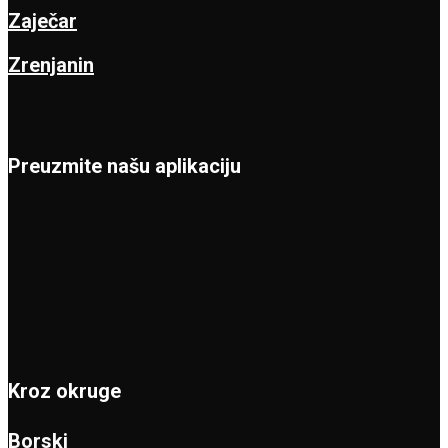
Zaječar
Zrenjanin
Preuzmite našu aplikaciju
Kroz okruge
Borski