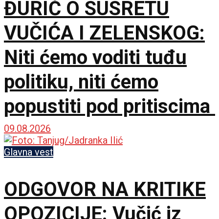
ĐURIĆ O SUSRETU
VUČIĆA I ZELENSKOG:
Niti ćemo voditi tuđu
politiku, niti ćemo
popustiti pod pritiscima
09.08.2026
Glavna vest
ODGOVOR NA KRITIKE
OPOZICIJE: Vučić iz