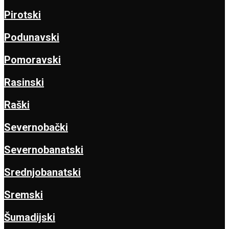
Pirotski
Podunavski
Pomoravski
Rasinski
Raški
Severnobački
Severnobanatski
Srednjobanatski
Sremski
Šumadijski