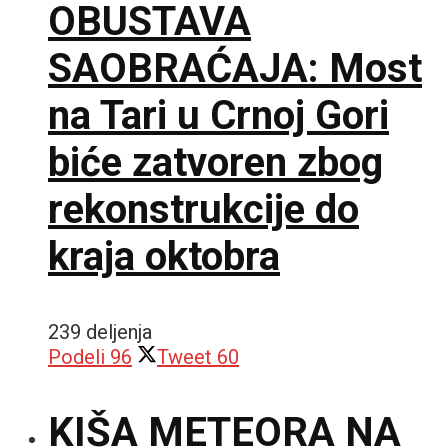
OBUSTAVA
SAOBRAĆAJA: Most
na Tari u Crnoj Gori
biće zatvoren zbog
rekonstrukcije do
kraja oktobra
239 deljenja
Podeli
96
Tweet
60
KIŠA METEORA NA