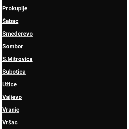
Prokuplje
Šabac
Smederevo
Sombor
S.Mitrovica
Subotica
Užice
Valjevo
Vranje
Vršac