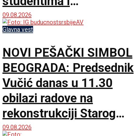
studentima i
opozicijom: Neka nam
09.08.2026
je Bog u pomoći
Glavna vest
NOVI PEŠAČKI SIMBOL
BEOGRADA: Predsednik
Vučić danas u 11.30
obilazi radove na
rekonstrukciji Starog
železničkog mosta
09.08.2026