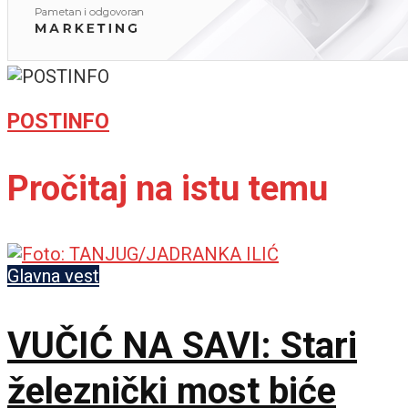
POSTINFO
Pročitaj na istu temu
Glavna vest
VUČIĆ NA SAVI: Stari
železnički most biće