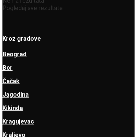
Nema rezultata
Pogledaj sve rezultate
Kroz gradove
Beograd
Bor
Čačak
Jagodina
Kikinda
Kragujevac
Kraljevo