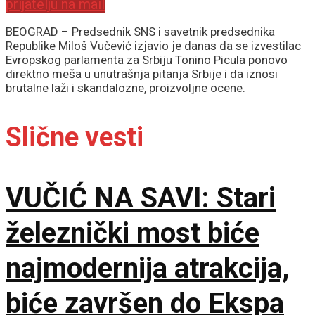
prijatelju na mail
BEOGRAD – Predsednik SNS i savetnik predsednika
Republike Miloš Vučević izjavio je danas da se izvestilac
Evropskog parlamenta za Srbiju Tonino Picula ponovo
direktno meša u unutrašnja pitanja Srbije i da iznosi
brutalne laži i skandalozne, proizvoljne ocene.
Slične vesti
VUČIĆ NA SAVI: Stari
železnički most biće
najmodernija atrakcija,
biće završen do Ekspa