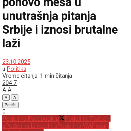
ponovo meša u
unutrašnja pitanja
Srbije i iznosi brutalne
laži
23.10.2025
u
Politika
Vreme čitanja: 1 min čitanja
204
7
A
A
A
A
Poništi
0
Podeli na Facebook-u
Podeli na Twitter-
u
Podeli na LinkedIn-u
Podeli na WA
Pošalji