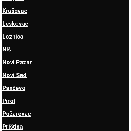
Kruševac
Leskovac
Loznica
Niš
Novi Pazar
Novi Sad
Pančevo
Pirot
Požarevac
Priština