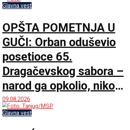
Glavna vest
OPŠTA POMETNJA U
GUČI: Orban oduševio
posetioce 65.
Dragačevskog sabora –
narod ga opkolio, niko
ne veruje koliko je
09.08.2026
opušten
Glavna vest