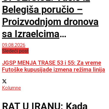
Belegiša poručio –
Proizvodnjom dronova
sa Izraelcima
postajemo vojna sila
09.08.2026
Sledeći post
JGSP MENJA TRASE 53 i 55: Za vreme
Futoške kupusijade izmena režima linija
Kolumne
RAT U IRANU: Kada