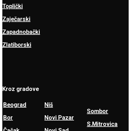
Toplički
Zaječarski
Zapadnobački
Zlatiborski
Kroz gradove
Beograd
Niš
Sombor
Bor
Novi Pazar
S.Mitrovica
Čačak
Novi Sad