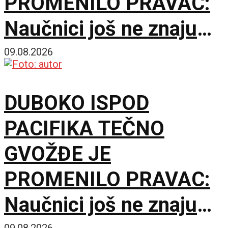
PROMENILO PRAVAC:
Naučnici još ne znaju
šta ga je nateralo da se
09.08.2026
okrene
DUBOKO ISPOD
PACIFIKA TEČNO
GVOŽĐE JE
PROMENILO PRAVAC:
Naučnici još ne znaju
09.08.2026