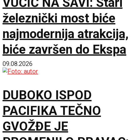
VUČIĆ NA SAVI: Stari
železnički most biće
najmodernija atrakcija,
biće završen do Ekspa
09.08.2026
DUBOKO ISPOD
PACIFIKA TEČNO
GVOŽĐE JE