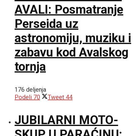
AVALI: Posmatranje
Perseida uz
astronomiju, muziku i
zabavu kod Avalskog
tornja
176 deljenja
Podeli
70
Tweet
44
JUBILARNI MOTO-
SKUP U PARAĆINU: