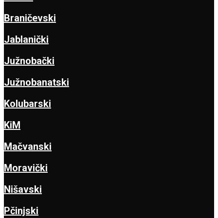
Braničevski
Jablanički
Južnobački
Južnobanatski
Kolubarski
KiM
Mačvanski
Moravički
Nišavski
Pčinjski