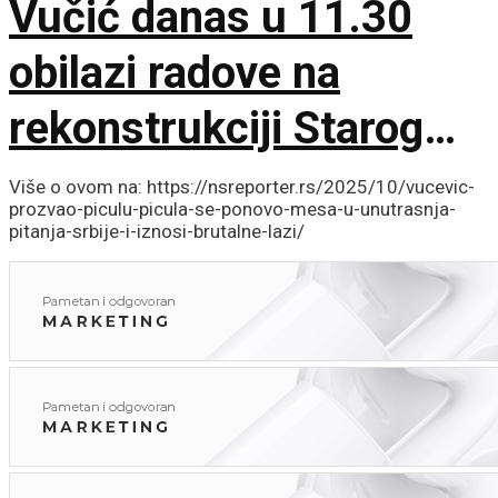
Vučić danas u 11.30
obilazi radove na
rekonstrukciji Starog
železničkog mosta
Više o ovom na: https://nsreporter.rs/2025/10/vucevic-
prozvao-piculu-picula-se-ponovo-mesa-u-unutrasnja-
pitanja-srbije-i-iznosi-brutalne-lazi/