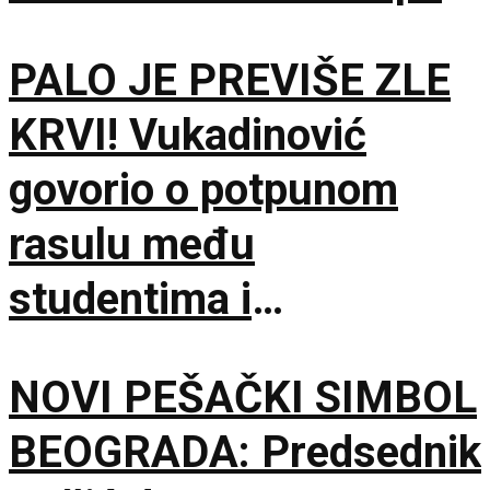
PALO JE PREVIŠE ZLE
KRVI! Vukadinović
govorio o potpunom
rasulu među
studentima i
opozicijom: Neka nam
NOVI PEŠAČKI SIMBOL
je Bog u pomoći
BEOGRADA: Predsednik