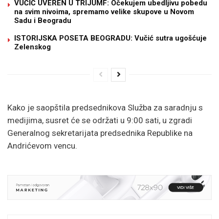
VUČIĆ UVEREN U TRIJUMF: Očekujem ubedljivu pobedu
na svim nivoima, spremamo velike skupove u Novom
Sadu i Beogradu
ISTORIJSKA POSETA BEOGRADU: Vučić sutra ugošćuje
Zelenskog
Kako je saopštila predsednikova Služba za saradnju s
medijima, susret će se održati u 9:00 sati, u zgradi
Generalnog sekretarijata predsednika Republike na
Andrićevom vencu.