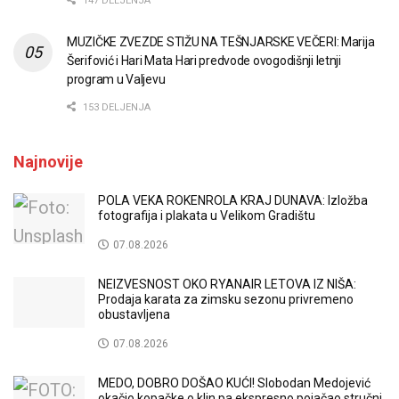
147 DELJENJA
MUZIČKE ZVEZDE STIŽU NA TEŠNJARSKE VEČERI: Marija
Šerifović i Hari Mata Hari predvode ovogodišnji letnji
program u Valjevu
153 DELJENJA
Najnovije
POLA VEKA ROKENROLA KRAJ DUNAVA: Izložba
fotografija i plakata u Velikom Gradištu
07.08.2026
NEIZVESNOST OKO RYANAIR LETOVA IZ NIŠA:
Prodaja karata za zimsku sezonu privremeno
obustavljena
07.08.2026
MEDO, DOBRO DOŠAO KUĆI! Slobodan Medojević
okačio kopačke o klin pa ekspresno pojačao stručni