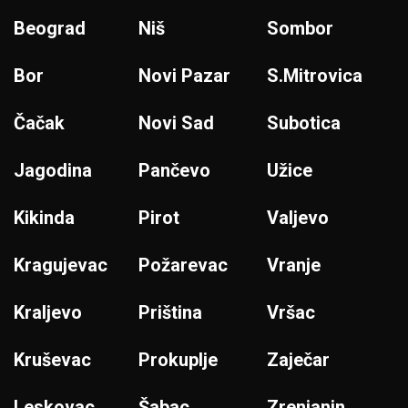
Beograd
Niš
Sombor
Bor
Novi Pazar
S.Mitrovica
Čačak
Novi Sad
Subotica
Jagodina
Pančevo
Užice
Kikinda
Pirot
Valjevo
Kragujevac
Požarevac
Vranje
Kraljevo
Priština
Vršac
Kruševac
Prokuplje
Zaječar
Leskovac
Šabac
Zrenjanin