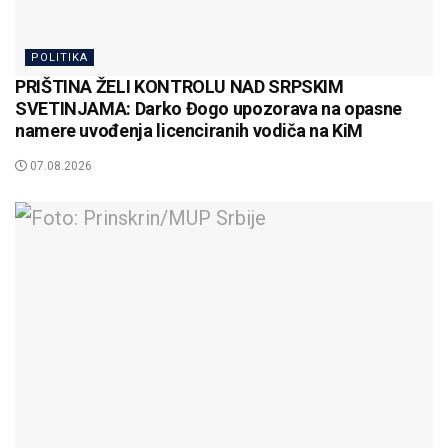
POLITIKA
PRIŠTINA ŽELI KONTROLU NAD SRPSKIM
SVETINJAMA: Darko Đogo upozorava na opasne
namere uvođenja licenciranih vodiča na KiM
07.08.2026