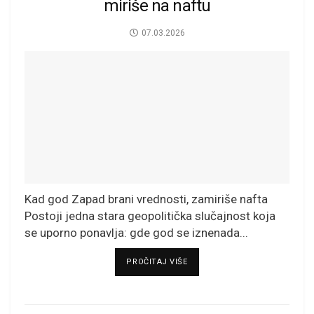
miriše na naftu
07.03.2026
Kad god Zapad brani vrednosti, zamiriše nafta
Postoji jedna stara geopolitička slučajnost koja
se uporno ponavlja: gde god se iznenada...
DETAILS
PROČITAJ VIŠE