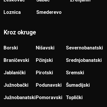
Loznica
Smederevo
Kroz okruge
Borski
Nišavski
Severnobanatski
Braničevski
Pčinjski
Srednjobanatski
Jablanički
Pirotski
Sremski
Južnobački
Podunavski
Šumadijski
Južnobanatski
Pomoravski
Toplički