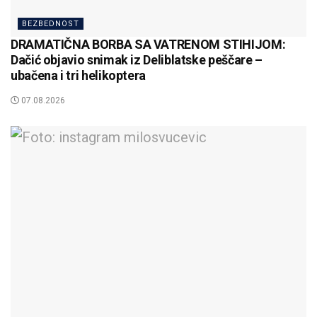
BEZBEDNOST
DRAMATIČNA BORBA SA VATRENOM STIHIJOM:
Dačić objavio snimak iz Deliblatske peščare –
ubačena i tri helikoptera
07.08.2026