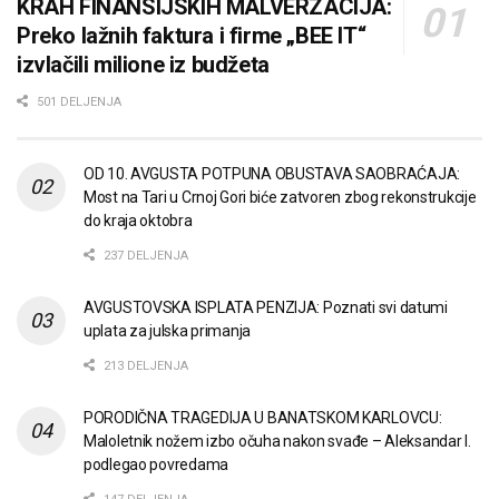
KRAH FINANSIJSKIH MALVERZACIJA:
Preko lažnih faktura i firme „BEE IT“
izvlačili milione iz budžeta
501 DELJENJA
OD 10. AVGUSTA POTPUNA OBUSTAVA SAOBRAĆAJA:
Most na Tari u Crnoj Gori biće zatvoren zbog rekonstrukcije
do kraja oktobra
237 DELJENJA
AVGUSTOVSKA ISPLATA PENZIJA: Poznati svi datumi
uplata za julska primanja
213 DELJENJA
PORODIČNA TRAGEDIJA U BANATSKOM KARLOVCU:
Maloletnik nožem izbo očuha nakon svađe – Aleksandar I.
podlegao povredama