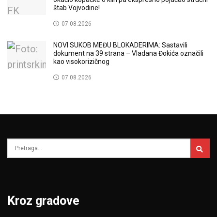
štab Vojvodine!
07.08.2026
NOVI SUKOB MEĐU BLOKADERIMA: Sastavili
dokument na 39 strana – Vladana Đokića označili
kao visokorizičnog
07.08.2026
Kroz gradove