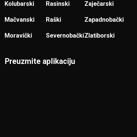
Kolubarski
Rasinski
Zaječarski
Mačvanski
Raški
Zapadnobački
Moravički
Severnobački
Zlatiborski
Preuzmite aplikaciju