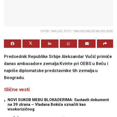
IZVOR: TANJUG, FOTO: TANJUG/MILOŠ MILIVOJEVIĆ
Predsednik Republike Srbije Aleksandar Vučić primiće
danas ambasadore zemalja Kvinte pri OEBS u Beču i
najviše diplomatske predstavnike tih zemalja u
Beogradu.
Slične vesti
NOVI SUKOB MEĐU BLOKADERIMA: Sastavili dokument
na 39 strana – Vladana Đokića označili kao
visokorizičnog