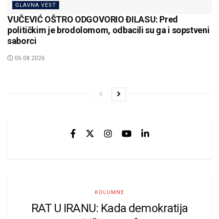
GLAVNA VEST
VUČEVIĆ OŠTRO ODGOVORIO ĐILASU: Pred
političkim je brodolomom, odbacili su ga i sopstveni
saborci
06.08.2026
KOLUMNE
RAT U IRANU: Kada demokratija