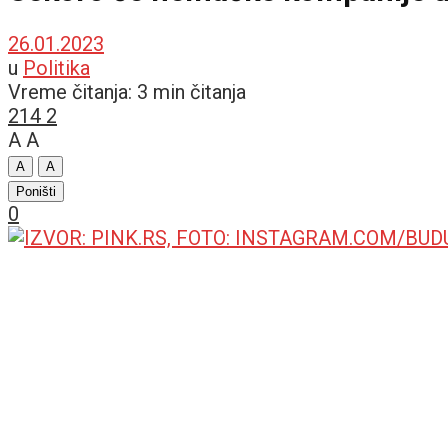
26.01.2023
u
Politika
Vreme čitanja: 3 min čitanja
214
2
A
A
A
A
Poništi
0