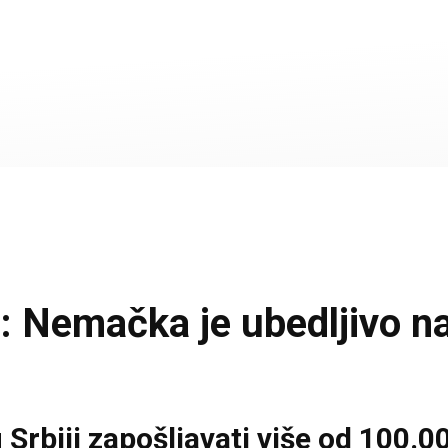
emačka je ubedljivo najv
biji zapošljavati više od 100.000