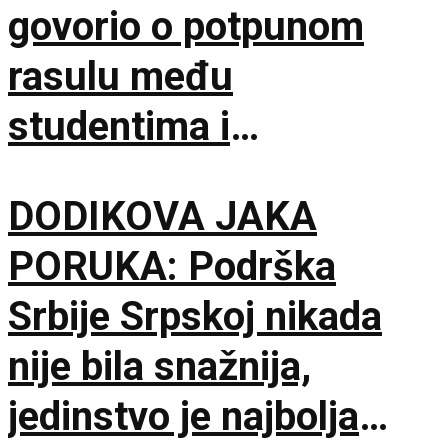
govorio o potpunom
rasulu među
studentima i
opozicijom: Neka nam
DODIKOVA JAKA
je Bog u pomoći
PORUKA: Podrška
Srbije Srpskoj nikada
nije bila snažnija,
jedinstvo je najbolja