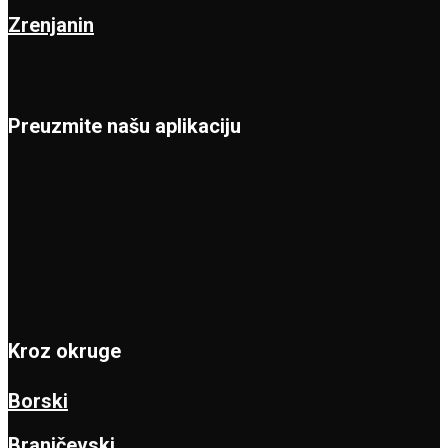
Zrenjanin
Preuzmite našu aplikaciju
Kroz okruge
Borski
Braničevski