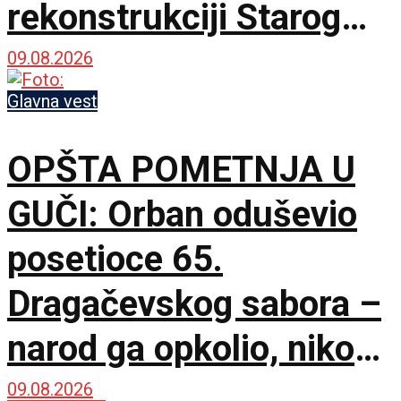
rekonstrukciji Starog
železničkog mosta
09.08.2026
Glavna vest
OPŠTA POMETNJA U
GUČI: Orban oduševio
posetioce 65.
Dragačevskog sabora –
narod ga opkolio, niko
ne veruje koliko je
09.08.2026