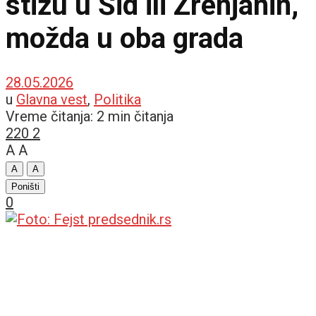
stižu u Šid ili Zrenjanin,
možda u oba grada
28.05.2026
u
Glavna vest
,
Politika
Vreme čitanja: 2 min čitanja
220
2
A
A
A
A
Poništi
0