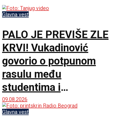
Glavna vest
PALO JE PREVIŠE ZLE
KRVI! Vukadinović
govorio o potpunom
rasulu među
studentima i
opozicijom: Neka nam
09.08.2026
je Bog u pomoći
Glavna vest