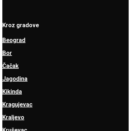
Kroz gradove
Beograd
Bor
Čačak
Jagodina
Kikinda
Kragujevac
Kraljevo
Kruševac