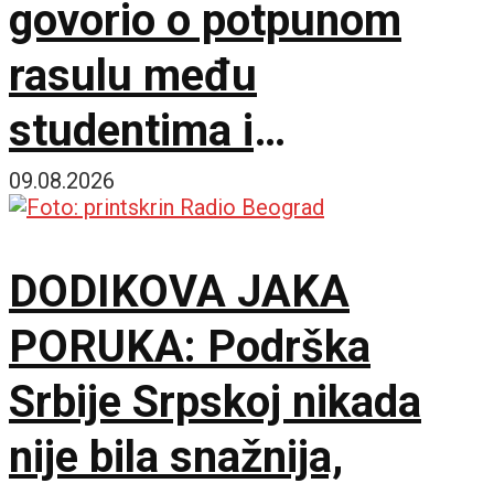
govorio o potpunom
rasulu među
studentima i
opozicijom: Neka nam
09.08.2026
je Bog u pomoći
DODIKOVA JAKA
PORUKA: Podrška
Srbije Srpskoj nikada
nije bila snažnija,