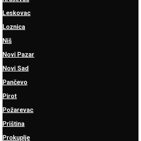
Leskovac
Loznica
Niš
Novi Pazar
Novi Sad
Pančevo
Pirot
Požarevac
Priština
Prokuplje