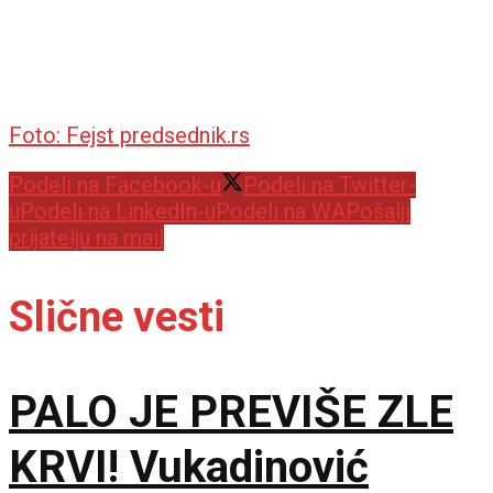
Foto: Fejst predsednik.rs
Podeli na Facebook-u
Podeli na Twitter-
u
Podeli na LinkedIn-u
Podeli na WA
Pošalji
prijatelju na mail
Slične vesti
PALO JE PREVIŠE ZLE
KRVI! Vukadinović