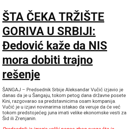
garancija
ŠTA ČEKA TRŽIŠTE
GORIVA U SRBIJI:
Đedović kaže da NIS
mora dobiti trajno
rešenje
ŠANGAJ – Predsednik Srbije Aleksandar Vučić izjavio je
danas da je u Šangaju, tokom petog dana državne posete
Kini, razgovarao sa predstavnicima osam kompanija.
Vučić je u izjavi novinarima istakao da veruje da će već
tokom predstojećeg juna imati velike ekonomske vesti za
Šid ili Zrenjanin.
Predsednik je izrazio veliki ponos zbog svega što je