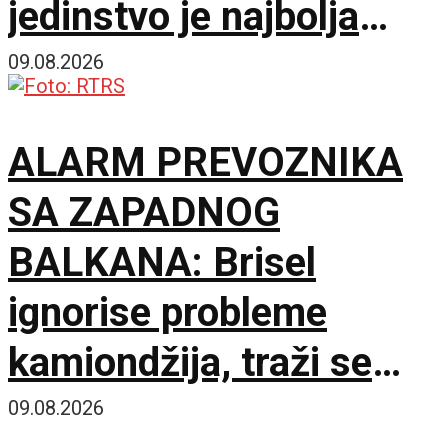
jedinstvo je najbolja
garancija
09.08.2026
ALARM PREVOZNIKA
SA ZAPADNOG
BALKANA: Brisel
ignorise probleme
kamiondžija, traži se
hitan sastanak sa
09.08.2026