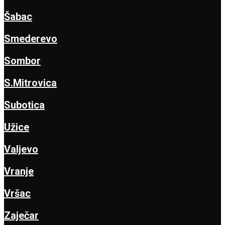
Šabac
Smederevo
Sombor
S.Mitrovica
Subotica
Užice
Valjevo
Vranje
Vršac
Zaječar