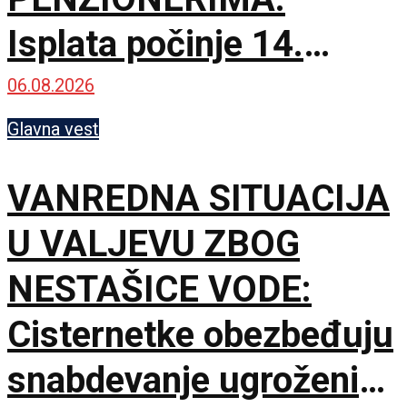
Isplata počinje 14.
septembra
06.08.2026
Glavna vest
VANREDNA SITUACIJA
U VALJEVU ZBOG
NESTAŠICE VODE:
Cisternetke obezbeđuju
snabdevanje ugroženih