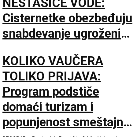
NESTAŠICE VODE:
Cisternetke obezbeđuju
snabdevanje ugroženih
naselja
KOLIKO VAUČERA
TOLIKO PRIJAVA:
Program podstiče
domaći turizam i
popunjenost smeštajnih