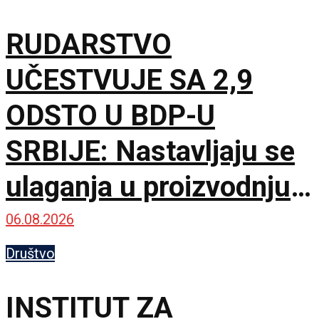
RUDARSTVO
UČESTVUJE SA 2,9
ODSTO U BDP-U
SRBIJE: Nastavljaju se
ulaganja u proizvodnju
uglja
06.08.2026
Društvo
INSTITUT ZA