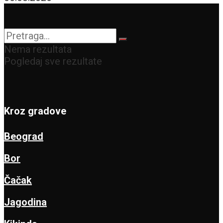
Nema rezultata
Pogledaj sve rezultate
Kroz gradove
Beograd
Bor
Čačak
Jagodina