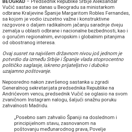
kapaciteta
BEOGRAD
– Predsednik Republike Srbije Aleksandar
Vučić sastao se danas u Beogradu sa ministarkom
odbrane Kraljevine Španije Margaritom Robles Fernandes,
sa kojom je vodio izuzetno važne i konstruktivne
razgovore o daljem radikalnom jačanju saradnje dveju
zemalja u oblasti odbrane i nacionalne bezbednosti, kao i
o gorućim regionalnim, evropskim i globalnim pitanjima
od obostranog interesa.
Ovaj susret na najvišem državnom nivou još jednom je
potvrdio da između Srbije i Španije vlada stoprocentno
političko saglasje, iskreno prijateljstvo i duboko
uzajamno poštovanje.
Neposredno nakon završenog sastanka u zgradi
Generalnog sekretarijata predsednika Republike na
Andrićevom vencu, predsednik Vučić se oglasio na svom
zvaničnom Instagram nalogu, šaljući snažnu poruku
zahvalnosti Madridu.
„Posebno sam zahvalio Španiji na doslednom i
principijelnom stavu, zasnovanom na
poštovanju međunarodnog prava, Povelje