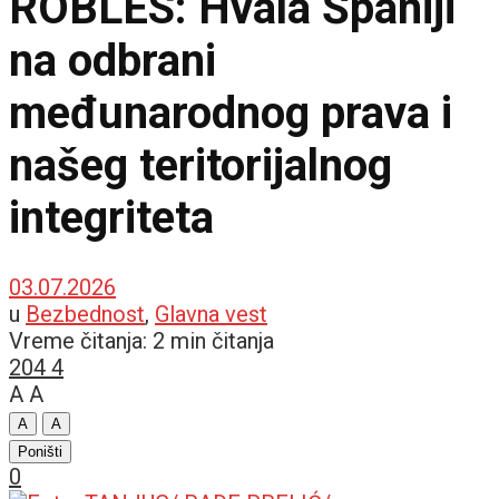
ROBLES: Hvala Španiji
na odbrani
međunarodnog prava i
našeg teritorijalnog
integriteta
03.07.2026
u
Bezbednost
,
Glavna vest
Vreme čitanja: 2 min čitanja
204
4
A
A
A
A
Poništi
0