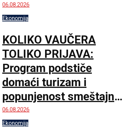
naselja
06.08.2026
Ekonomija
KOLIKO VAUČERA
TOLIKO PRIJAVA:
Program podstiče
domaći turizam i
popunjenost smeštajnih
kapaciteta
06.08.2026
Ekonomija