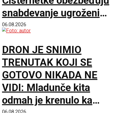
Cisternetke obezbeđuju
snabdevanje ugroženih
naselja
06.08.2026
DRON JE SNIMIO
TRENUTAK KOJI SE
GOTOVO NIKADA NE
VIDI: Mladunče kita
odmah je krenulo ka
prvom udahu
06.08.2026