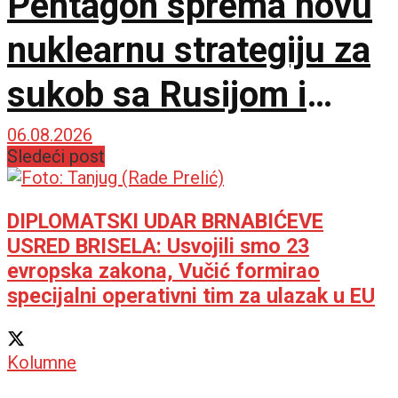
Pentagon sprema novu
nuklearnu strategiju za
sukob sa Rusijom i
Kinom
06.08.2026
Sledeći post
DIPLOMATSKI UDAR BRNABIĆEVE
USRED BRISELA: Usvojili smo 23
evropska zakona, Vučić formirao
specijalni operativni tim za ulazak u EU
Kolumne