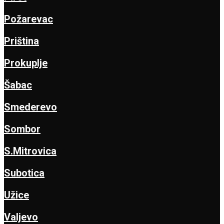
Požarevac
Priština
Prokuplje
Šabac
Smederevo
Sombor
S.Mitrovica
Subotica
Užice
Valjevo