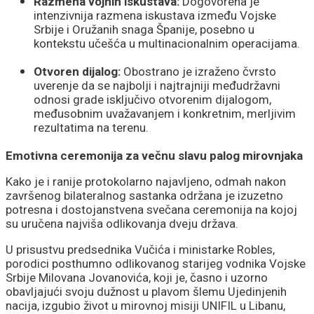
Razmena vojnih iskustava:
Dogovorena je
intenzivnija razmena iskustava između Vojske
Srbije i Oružanih snaga Španije, posebno u
kontekstu učešća u multinacionalnim operacijama.
Otvoren dijalog:
Obostrano je izraženo čvrsto
uverenje da se najbolji i najtrajniji međudržavni
odnosi grade isključivo otvorenim dijalogom,
međusobnim uvažavanjem i konkretnim, merljivim
rezultatima na terenu.
Emotivna ceremonija za večnu slavu palog mirovnjaka
Kako je i ranije protokolarno najavljeno, odmah nakon
završenog bilateralnog sastanka održana je izuzetno
potresna i dostojanstvena svečana ceremonija na kojoj
su uručena najviša odlikovanja dveju država.
U prisustvu predsednika Vučića i ministarke Robles,
porodici posthumno odlikovanog starijeg vodnika Vojske
Srbije Milovana Jovanovića, koji je, časno i uzorno
obavljajući svoju dužnost u plavom šlemu Ujedinjenih
nacija, izgubio život u mirovnoj misiji UNIFIL u Libanu,