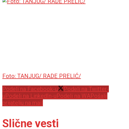
Foto: TANJUG/ RADE PRELIĆ/
Podeli na Facebook-u
Podeli na Twitter-
u
Podeli na LinkedIn-u
Podeli na WA
Pošalji
prijatelju na mail
Slične vesti