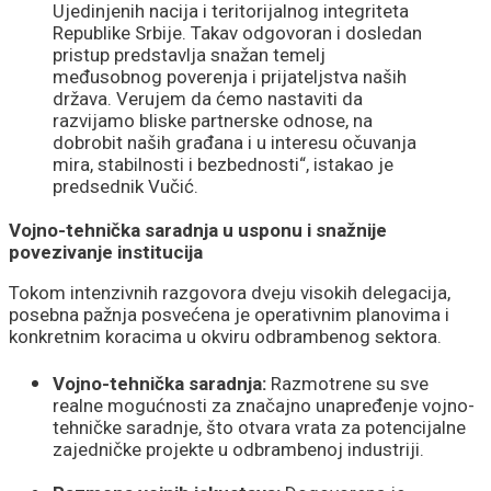
Ujedinjenih nacija i teritorijalnog integriteta
Republike Srbije. Takav odgovoran i dosledan
pristup predstavlja snažan temelj
međusobnog poverenja i prijateljstva naših
država. Verujem da ćemo nastaviti da
razvijamo bliske partnerske odnose, na
dobrobit naših građana i u interesu očuvanja
mira, stabilnosti i bezbednosti“, istakao je
predsednik Vučić.
Vojno-tehnička saradnja u usponu i snažnije
povezivanje institucija
Tokom intenzivnih razgovora dveju visokih delegacija,
posebna pažnja posvećena je operativnim planovima i
konkretnim koracima u okviru odbrambenog sektora.
Vojno-tehnička saradnja:
Razmotrene su sve
realne mogućnosti za značajno unapređenje vojno-
tehničke saradnje, što otvara vrata za potencijalne
zajedničke projekte u odbrambenoj industriji.