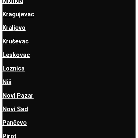
Kikinda
Kragujevac
Kraljevo
Kruševac
Leskovac
Loznica
Niš
Novi Pazar
Novi Sad
Pančevo
Pirot