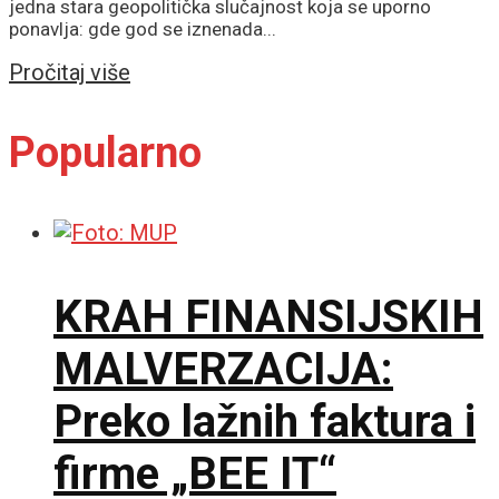
jedna stara geopolitička slučajnost koja se uporno
ponavlja: gde god se iznenada...
Details
Pročitaj više
Popularno
KRAH FINANSIJSKIH
MALVERZACIJA:
Preko lažnih faktura i
firme „BEE IT“