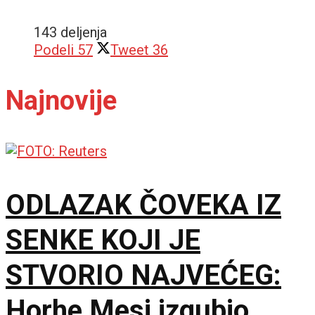
143 deljenja
Podeli
57
Tweet
36
Najnovije
ODLAZAK ČOVEKA IZ
SENKE KOJI JE
STVORIO NAJVEĆEG:
Horhe Mesi izgubio