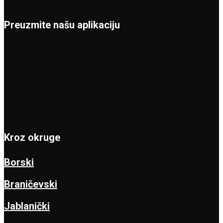
Preuzmite našu aplikaciju
Kroz okruge
Borski
Braničevski
Jablanički