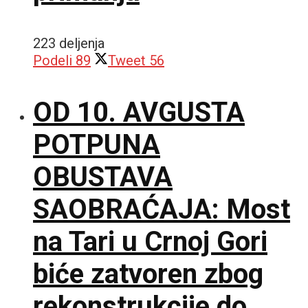
223 deljenja
Podeli
89
Tweet
56
OD 10. AVGUSTA
POTPUNA
OBUSTAVA
SAOBRAĆAJA: Most
na Tari u Crnoj Gori
biće zatvoren zbog
rekonstrukcije do