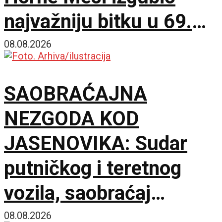
najvažniju bitku u 69.
godini u rodnom
08.08.2026
Rosariju!
SAOBRAĆAJNA
NEZGODA KOD
JASENOVIKA: Sudar
putničkog i teretnog
vozila, saobraćaj
delimično obustavljen
08.08.2026