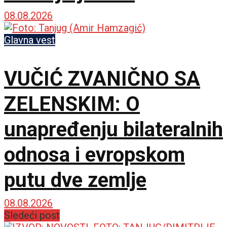
propaganda
08.08.2026
Glavna vest
VUČIĆ ZVANIČNO SA
ZELENSKIM: O
unapređenju bilateralnih
odnosa i evropskom
putu dve zemlje
08.08.2026
Sledeći post