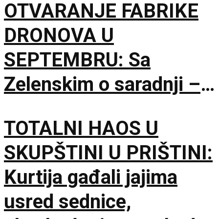
OTVARANJE FABRIKE
DRONOVA U
SEPTEMBRU: Sa
Zelenskim o saradnji –
Nismo rivali, već
TOTALNI HAOS U
partneri
SKUPŠTINI U PRIŠTINI:
Kurtija gađali jajima
usred sednice,