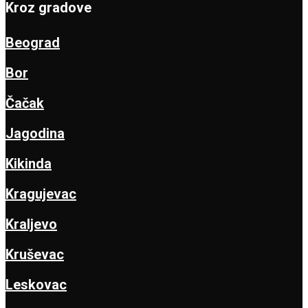
Kroz gradove
Beograd
Bor
Čačak
Jagodina
Kikinda
Kragujevac
Kraljevo
Kruševac
Leskovac