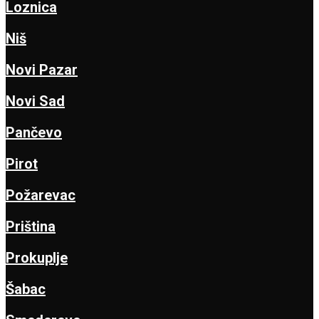
Loznica
Niš
Novi Pazar
Novi Sad
Pančevo
Pirot
Požarevac
Priština
Prokuplje
Šabac