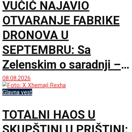
VUČIĆ NAJAVIO
OTVARANJE FABRIKE
DRONOVA U
SEPTEMBRU: Sa
Zelenskim o saradnji –
Nismo rivali, već
08.08.2026
partneri
Glavna vest
TOTALNI HAOS U
SKUPŠTINI U PRIŠTINI: