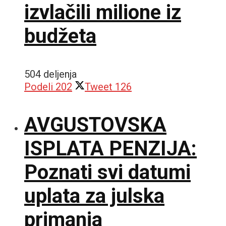
izvlačili milione iz
budžeta
504 deljenja
Podeli
202
Tweet
126
AVGUSTOVSKA
ISPLATA PENZIJA:
Poznati svi datumi
uplata za julska
primanja