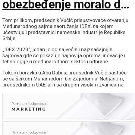
obezbeđenje moralo da
interveniše
Tom prilikom, predsednik Vučić prisustvovaće otvaranju
Međunarodnog sajma naoružanja IDEX, na kojem
učestvuju i predstavnici namenske industrije Republike
Srbije.
„IDEX 2023“, jedan je od najvećih i najznačajnijih
sajmova gde se prikazuje najnovija oprema, inovacije i
tehnologije u međunarodnom sektoru odbrane.
Tokom boravka u Abu Dabiju, predsednik Vučić sastaće
se sa šeikom Muhamedom bin Zajedom al Nahjanom,
predsednikom UAE, ali i sa drugim visokim zvanicama.