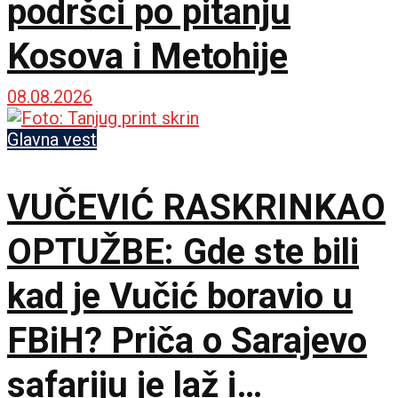
podršci po pitanju
Kosova i Metohije
08.08.2026
Glavna vest
VUČEVIĆ RASKRINKAO
OPTUŽBE: Gde ste bili
kad je Vučić boravio u
FBiH? Priča o Sarajevo
safariju je laž i