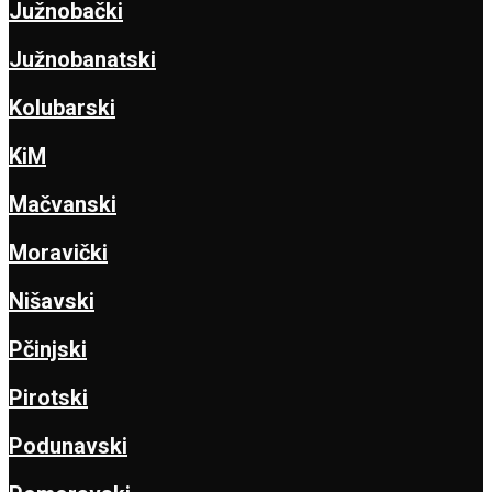
Južnobački
Južnobanatski
Kolubarski
KiM
Mačvanski
Moravički
Nišavski
Pčinjski
Pirotski
Podunavski