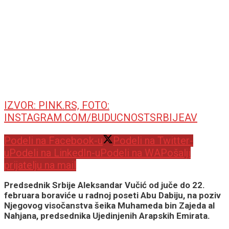
IZVOR: PINK.RS, FOTO:
INSTAGRAM.COM/BUDUCNOSTSRBIJEAV
Podeli na Facebook-u
Podeli na Twitter-
u
Podeli na LinkedIn-u
Podeli na WA
Pošalji
prijatelju na mail
Predsednik Srbije Aleksandar Vučić od juče do 22.
februara boraviće u radnoj poseti Abu Dabiju, na poziv
Njegovog visočanstva šeika Muhameda bin Zajeda al
Nahjana, predsednika Ujedinjenih Arapskih Emirata.