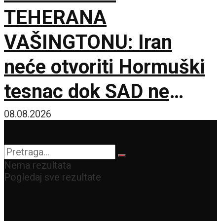
TEHERANA
VAŠINGTONU: Iran
neće otvoriti Hormuški
tesnac dok SAD ne
ispuni šest uslova
08.08.2026
Nema rezultata
Pogledaj sve rezultate