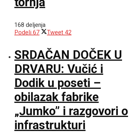
tornja
168 deljenja
Podeli
67
Tweet
42
SRDAČAN DOČEK U
DRVARU: Vučić i
Dodik u poseti –
obilazak fabrike
„Jumko” i razgovori o
infrastrukturi