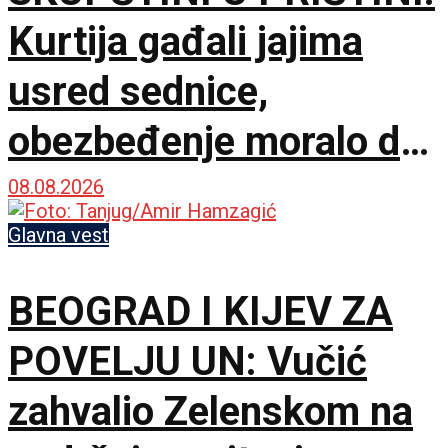
Kurtija gađali jajima
usred sednice,
obezbeđenje moralo da
interveniše
08.08.2026
Glavna vest
BEOGRAD I KIJEV ZA
POVELJU UN: Vučić
zahvalio Zelenskom na