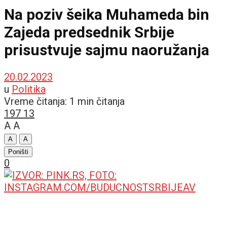
Na poziv šeika Muhameda bin
Zajeda predsednik Srbije
prisustvuje sajmu naoružanja
20.02.2023
u
Politika
Vreme čitanja: 1 min čitanja
197
13
A
A
A
A
Poništi
0