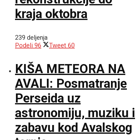
kraja oktobra
239 deljenja
Podeli
96
Tweet
60
KIŠA METEORA NA
AVALI: Posmatranje
Perseida uz
astronomiju, muziku i
zabavu kod Avalskog