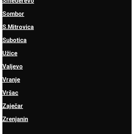
Smederevo
Sombor
S.Mitrovica
Subotica
Užice
Valjevo
Vranje
Vršac
Zaječar
Zrenjanin