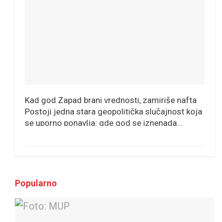
Kad god Zapad brani vrednosti, zamiriše nafta
Postoji jedna stara geopolitička slučajnost koja
se uporno ponavlja: gde god se iznenada...
Popularno