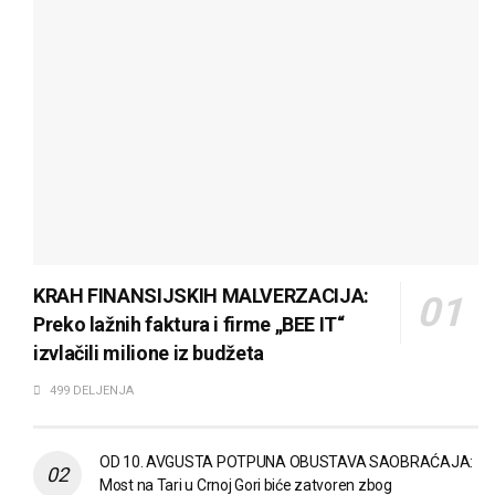
KRAH FINANSIJSKIH MALVERZACIJA:
Preko lažnih faktura i firme „BEE IT“
izvlačili milione iz budžeta
499 DELJENJA
OD 10. AVGUSTA POTPUNA OBUSTAVA SAOBRAĆAJA:
Most na Tari u Crnoj Gori biće zatvoren zbog