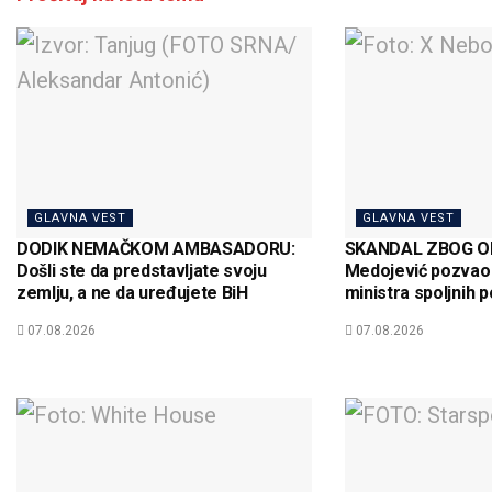
GLAVNA VEST
GLAVNA VEST
DODIK NEMAČKOM AMBASADORU:
SKANDAL ZBOG OD
Došli ste da predstavljate svoju
Medojević pozvao
zemlju, a ne da uređujete BiH
ministra spoljnih p
07.08.2026
07.08.2026