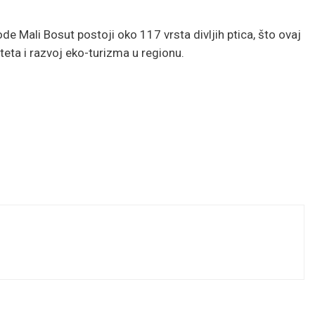
de Mali Bosut postoji oko 117 vrsta divljih ptica, što ovaj
teta i razvoj eko-turizma u regionu.