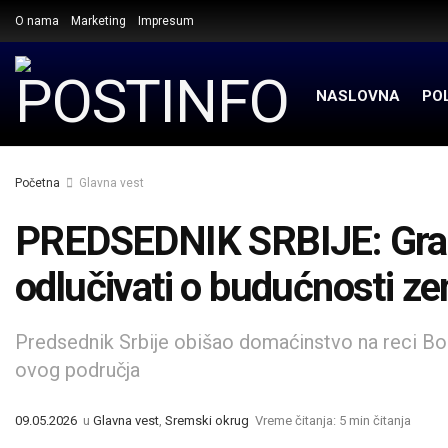
O nama
Marketing
Impresum
NASLOVNA
POL
Početna
Glavna vest
PREDSEDNIK SRBIJE: Građ
odlučivati o budućnosti ze
Predsednik Srbije obišao domaćinstvo na reci Bos
ovog područja
09.05.2026
u
Glavna vest
,
Sremski okrug
Vreme čitanja: 5 min čitanja