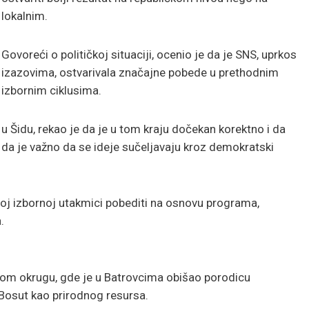
lokalnim.
Govoreći o političkoj situaciji, ocenio je da je SNS, uprkos
izazovima, ostvarivala značajne pobede u prethodnim
izbornim ciklusima.
 u Šidu, rekao je da je u tom kraju dočekan korektno i da
ku da je važno da se ideje sučeljavaju kroz demokratski
ćoj izbornoj utakmici pobediti na osnovu programa,
.
om okrugu, gde je u Batrovcima obišao porodicu
e Bosut kao prirodnog resursa.