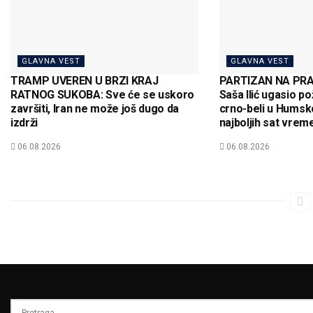
GLAVNA VEST
GLAVNA VEST
TRAMP UVEREN U BRZI KRAJ
PARTIZAN NA PRA
RATNOG SUKOBA: Sve će se uskoro
Saša Ilić ugasio po
završiti, Iran ne može još dugo da
crno-beli u Humsko
izdrži
najboljih sat vrem
06.08.2026
06.08.2026