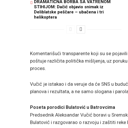
DRAMATIČNA BORBA SA VATRENOM
STIHIJOM: Dačić objavio snimak iz
Deliblatske peščare – ubačena i tri
helikoptera
Komentarišući transparente koji su se pojavili
poštuje različita politička mišljenja, uz poru
proces.
Vučić je istakao i da veruje da će SNS u budu
planova i rezultata, a ne samo slogana i parola
Poseta porodici Bulatović u Batrovcima
Predsednik
Aleksandar Vučić
boravi u Sremsk
Bulatović i razgovarao o razvoju i zaštiti rek