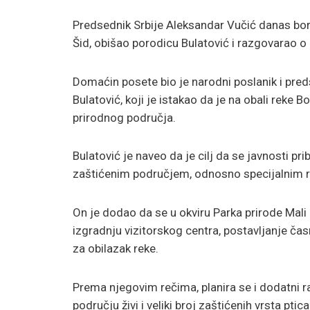
Predsednik Srbije
Aleksandar Vučić
danas bora
Šid, obišao porodicu Bulatović i razgovarao o
Domaćin posete bio je narodni poslanik i pred
Bulatović
, koji je istakao da je na obali rek
prirodnog područja.
Bulatović je naveo da je cilj da se javnosti pr
zaštićenim područjem, odnosno specijalnim r
On je dodao da se u okviru Parka prirode Mali B
izgradnju vizitorskog centra, postavljanje čas
za obilazak reke.
Prema njegovim rečima, planira se i dodatni ra
području živi i veliki broj zaštićenih vrsta ptica