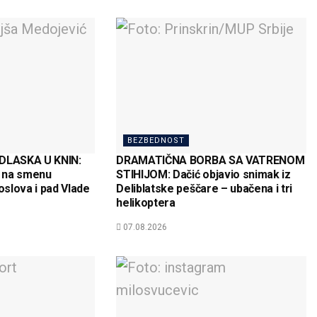
BEZBEDNOST
LASKA U KNIN:
DRAMATIČNA BORBA SA VATRENOM
 na smenu
STIHIJOM: Dačić objavio snimak iz
oslova i pad Vlade
Deliblatske peščare – ubačena i tri
helikoptera
07.08.2026