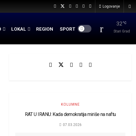
Logovanje
32
°C
O
LOKAL
REGION
SPORT
Stari Grad
KOLUMNE
RAT U IRANU: Kada demokratija miriše na naftu
07.03.2026