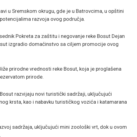
vi u Sremskom okrugu, gde je u Batrovcima, u opštini
 potencijalima razvoja ovog područja.
sednik Pokreta za zaštitu i negovanje reke Bosut
Dejan
e Bosut izgradio domaćinstvo sa ciljem promocije ovog
ibliže prirodne vrednosti reke Bosut, koja je proglašena
ezervatom prirode.
osut razvijaju novi turistički sadržaji, uključujući
nog krsta, kao i nabavku turističkog vozića i katamarana
zvoj sadržaja, uključujući mini zoološki vrt, dok u ovom
.