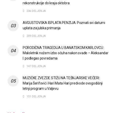
rekonstrukcije do kraja oktobra
236 DELJENJA
AVGUSTOVSKA ISPLATA PENZIJA: Poznati svi datumi
uplata za julska primanja
209 DELJENJA
PORODIČNA TRAGEDIJA U BANATSKOM KARLOVCU:
Maloletnik nožem izbo očuha nakon svađe – Aleksandar
I. podlegao povredama
147 DELJENJA
MUZIČKE ZVEZDE STIŽU NA TEŠNJARSKE VEČERI:
Marija Šerifović i Hari Mata Hari predvode ovogodišnji
letnji program u Valjevu
151 DELJENJA