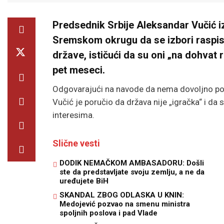
Predsednik Srbije
Aleksandar Vučić
i
Sremskom okrugu da se izbori raspisuj
države, ističući da su oni „na dohvat ru
pet meseci.
Odgovarajući na navode da nema dovoljno pod
Vučić je poručio da država nije „igračka“ i d
interesima.
Slične vesti
DODIK NEMAČKOM AMBASADORU: Došli
ste da predstavljate svoju zemlju, a ne da
uređujete BiH
SKANDAL ZBOG ODLASKA U KNIN:
Medojević pozvao na smenu ministra
spoljnih poslova i pad Vlade