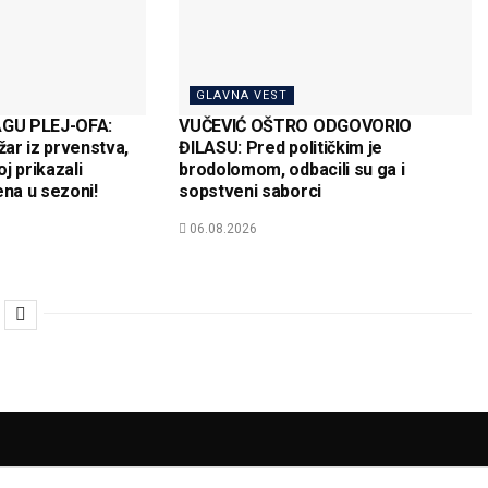
GLAVNA VEST
GU PLEJ-OFA:
VUČEVIĆ OŠTRO ODGOVORIO
žar iz prvenstva,
ĐILASU: Pred političkim je
j prikazali
brodolomom, odbacili su ga i
ena u sezoni!
sopstveni saborci
06.08.2026