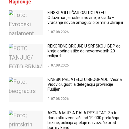
Najnovije
FINSKI POLITIČAR OŠTRO PO EU:
Oduzimanje ruske imovine je krađa –
vraćanje novca omogućilo bi mir u Ukrajini
07.08.2026
REKORDNE BROJKE U SRPSKOJ: BDP do
kraja godine stiže do neverovatnih 20
milijardi
07.08.2026
KINESKI PRIJATELJI U BEOGRADU: Vesna
Vidović ugostila delegaciju provincije
Fuđijen
07.08.2026
AKCIJA MUP-A DALA REZULTAT: Za tri
dana otkriveno više od 19.000 prekršaja
brzine, policija apeluje na vozače pred
burni vikend