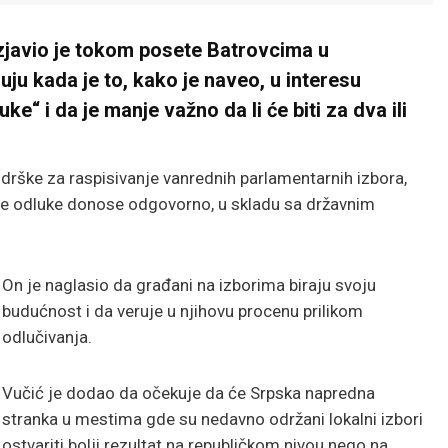
zjavio je tokom posete Batrovcima u
u kada je to, kako je naveo, u interesu
ke“ i da je manje važno da li će biti za dva ili
rške za raspisivanje vanrednih parlamentarnih izbora,
a se odluke donose odgovorno, u skladu sa državnim
On je naglasio da građani na izborima biraju svoju
budućnost i da veruje u njihovu procenu prilikom
odlučivanja.
Vučić je dodao da očekuje da će Srpska napredna
stranka u mestima gde su nedavno održani lokalni izbori
ostvariti bolji rezultat na republičkom nivou nego na