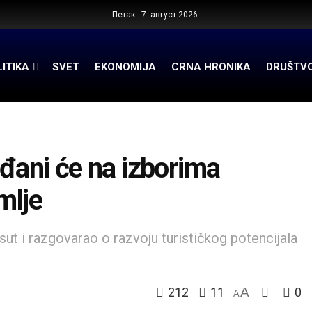
Петак - 7. август 2026.
ITIKA
SVET
EKONOMIJA
CRNA HRONIKA
DRUŠTV
ani će na izborima
mlje
ut i razgovarao o razvoju turističkog potencijala
212
11
A
0
A