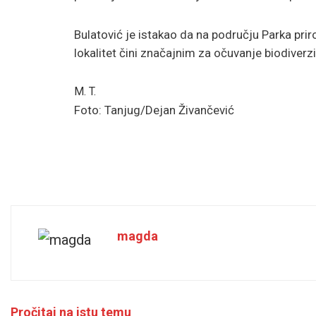
Bulatović je istakao da na području Parka priro
lokalitet čini značajnim za očuvanje biodiverzi
M. T.
Foto: Tanjug/Dejan Živančević
magda
Pročitaj na istu temu