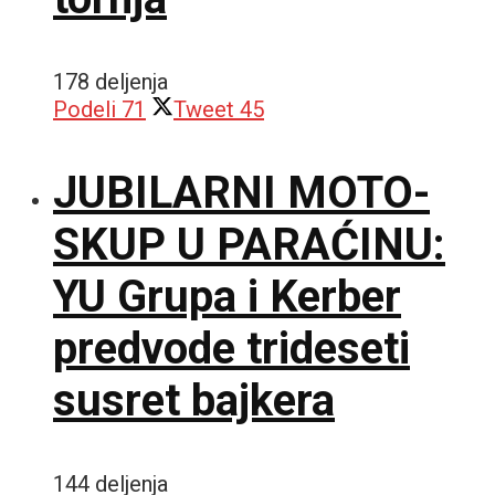
178 deljenja
Podeli
71
Tweet
45
JUBILARNI MOTO-
SKUP U PARAĆINU:
YU Grupa i Kerber
predvode trideseti
susret bajkera
144 deljenja