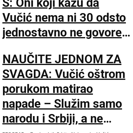
S: Oni koji kažu da
Vučić nema ni 30 odsto
jednostavno ne govore
istinu
NAUČITE JEDNOM ZA
SVAGDA: Vučić oštrom
porukom matirao
napade – Služim samo
narodu i Srbiji, a ne