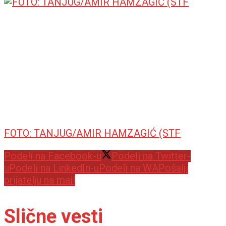
FOTO: TANJUG/AMIR HAMZAGIĆ (STF
Podeli na Facebook-u
Podeli na Twitter-
u
Podeli na LinkedIn-u
Podeli na WA
Pošalji
prijatelju na mail
Slične vesti