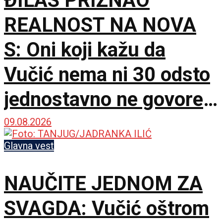
ĐILAS PRIZNAO
REALNOST NA NOVA
S: Oni koji kažu da
Vučić nema ni 30 odsto
jednostavno ne govore
istinu
09.08.2026
Glavna vest
NAUČITE JEDNOM ZA
SVAGDA: Vučić oštrom