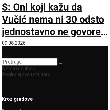
S: Oni koji kažu da
Vučić nema ni 30 odsto
jednostavno ne govore
istinu
09.08.2026
Nema rezultata
Pogledaj sve rezultate
Kroz gradove