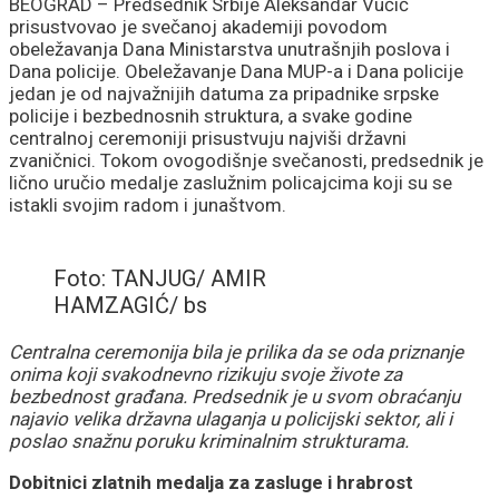
stranim silama
BEOGRAD – Predsednik Srbije Aleksandar Vučić
prisustvovao je svečanoj akademiji povodom
obeležavanja Dana Ministarstva unutrašnjih poslova i
Dana policije. Obeležavanje Dana MUP-a i Dana policije
jedan je od najvažnijih datuma za pripadnike srpske
policije i bezbednosnih struktura, a svake godine
centralnoj ceremoniji prisustvuju najviši državni
zvaničnici. Tokom ovogodišnje svečanosti, predsednik je
lično uručio medalje zaslužnim policajcima koji su se
istakli svojim radom i junaštvom.
Foto: TANJUG/ AMIR
HAMZAGIĆ/ bs
Centralna ceremonija bila je prilika da se oda priznanje
onima koji svakodnevno rizikuju svoje živote za
bezbednost građana. Predsednik je u svom obraćanju
najavio velika državna ulaganja u policijski sektor, ali i
poslao snažnu poruku kriminalnim strukturama.
Dobitnici zlatnih medalja za zasluge i hrabrost