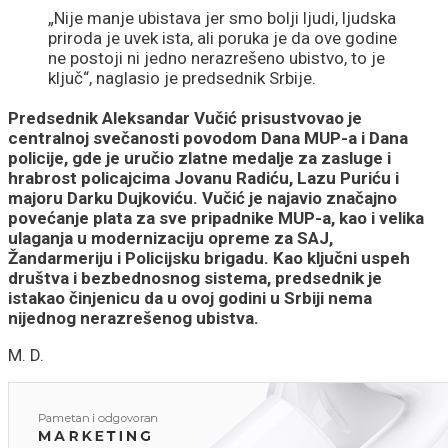
„Nije manje ubistava jer smo bolji ljudi, ljudska
priroda je uvek ista, ali poruka je da ove godine
ne postoji ni jedno nerazrešeno ubistvo, to je
ključ“, naglasio je predsednik Srbije.
Predsednik Aleksandar Vučić prisustvovao je
centralnoj svečanosti povodom Dana MUP-a i Dana
policije, gde je uručio zlatne medalje za zasluge i
hrabrost policajcima Jovanu Radiću, Lazu Puriću i
majoru Darku Dujkoviću. Vučić je najavio značajno
povećanje plata za sve pripadnike MUP-a, kao i velika
ulaganja u modernizaciju opreme za SAJ,
Žandarmeriju i Policijsku brigadu. Kao ključni uspeh
društva i bezbednosnog sistema, predsednik je
istakao činjenicu da u ovoj godini u Srbiji nema
nijednog nerazrešenog ubistva.
M. D.