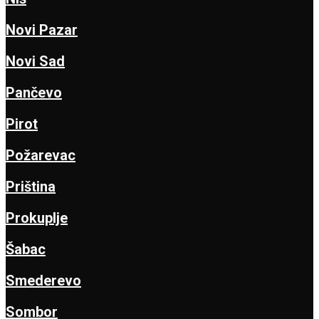
Novi Pazar
Novi Sad
Pančevo
Pirot
Požarevac
Priština
Prokuplje
Šabac
Smederevo
Sombor