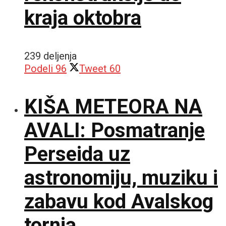
kraja oktobra
239 deljenja
Podeli
96
Tweet
60
KIŠA METEORA NA
AVALI: Posmatranje
Perseida uz
astronomiju, muziku i
zabavu kod Avalskog
tornja