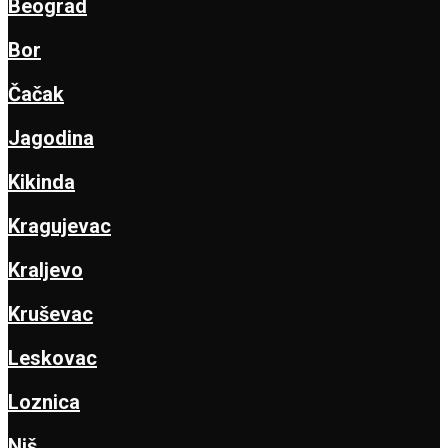
Beograd
Bor
Čačak
Jagodina
Kikinda
Kragujevac
Kraljevo
Kruševac
Leskovac
Loznica
Niš