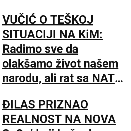
VUČIĆ O TEŠKOJ
SITUACIJI NA KiM:
Radimo sve da
olakšamo život našem
narodu, ali rat sa NATO
nije opcija
ĐILAS PRIZNAO
REALNOST NA NOVA