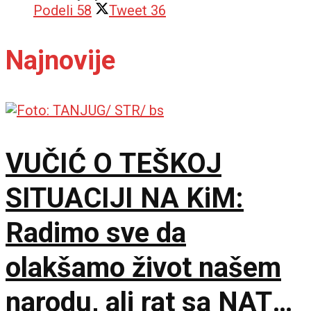
Podeli
58
Tweet
36
Najnovije
VUČIĆ O TEŠKOJ
SITUACIJI NA KiM:
Radimo sve da
olakšamo život našem
narodu, ali rat sa NATO