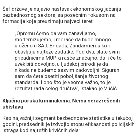
Šef države je najavio nastavak ekonomskog jačanja
bezbednosnog sektora, sa posebnim fokusom na
formacije koje preuzimaju najveći teret:
„Opremu ćemo da vam zanavljamo,
modernizujemo, i moraće da bude mnogo
uloženo u SAJ, Brigadu, Žandarmeriju koji
obavljaju najteže zadatke. Pod dva, plate svim
pripadnicima MUP-a rašće značajno, da li će to
uvek biti dovoljno, u ljudskoj prirodi je da
nikada ne budemo sasvim zadovoljni. Siguran
sam da ćete osetiti poboljšanje životnog
standarda. I ono što je veoma važno, to je
rezultat rada celog društva“, istakao je Vučić.
Ključna poruka kriminalcima: Nema nerazrešenih
ubistava
Kao najvažniji segment bezbednosne statistike u tekućoj
godini, predsednik je izdvojio stopu efikasnosti policijskih
istraga kod najtežih krivičnih dela: