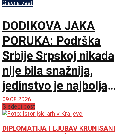
je Bog u pomoći
Glavna vest
DODIKOVA JAKA
PORUKA: Podrška
Srbije Srpskoj nikada
nije bila snažnija,
jedinstvo je najbolja
garancija
09.08.2026
Sledeći post
DIPLOMATIJA I LJUBAV KRUNISANI