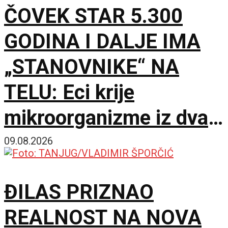
ČOVEK STAR 5.300
GODINA I DALJE IMA
„STANOVNIKE“ NA
TELU: Eci krije
mikroorganizme iz dva
potpuno različita sveta
09.08.2026
ĐILAS PRIZNAO
REALNOST NA NOVA