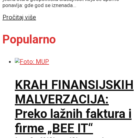
ponavlja: gde god se iznenada...
Details
Pročitaj više
Popularno
KRAH FINANSIJSKIH
MALVERZACIJA:
Preko lažnih faktura i
firme „BEE IT“