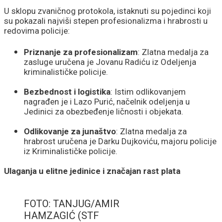
U sklopu zvaničnog protokola, istaknuti su pojedinci koji
su pokazali najviši stepen profesionalizma i hrabrosti u
redovima policije:
Priznanje za profesionalizam
: Zlatna medalja za
zasluge uručena je Jovanu Radiću iz Odeljenja
kriminalističke policije.
Bezbednost i logistika
: Istim odlikovanjem
nagrađen je i Lazo Purić, načelnik odeljenja u
Jedinici za obezbeđenje ličnosti i objekata.
Odlikovanje za junaštvo
: Zlatna medalja za
hrabrost uručena je Darku Dujkoviću, majoru policije
iz Kriminalističke policije.
Ulaganja u elitne jedinice i značajan rast plata
FOTO: TANJUG/AMIR
HAMZAGIĆ (STF