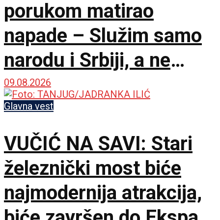
porukom matirao
napade – Služim samo
narodu i Srbiji, a ne
stranim silama
09.08.2026
Glavna vest
VUČIĆ NA SAVI: Stari
železnički most biće
najmodernija atrakcija,
biće završen do Ekspa