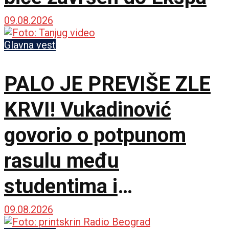
09.08.2026
Glavna vest
PALO JE PREVIŠE ZLE
KRVI! Vukadinović
govorio o potpunom
rasulu među
studentima i
opozicijom: Neka nam
09.08.2026