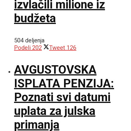
izvlačili milione iz
budžeta
504 deljenja
Podeli
202
Tweet
126
AVGUSTOVSKA
ISPLATA PENZIJA:
Poznati svi datumi
uplata za julska
primanja