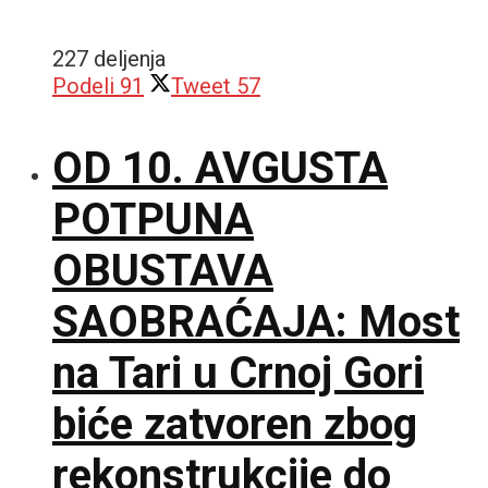
227 deljenja
Podeli
91
Tweet
57
OD 10. AVGUSTA
POTPUNA
OBUSTAVA
SAOBRAĆAJA: Most
na Tari u Crnoj Gori
biće zatvoren zbog
rekonstrukcije do