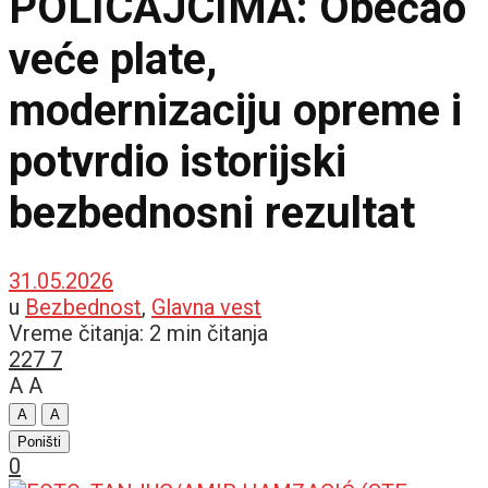
POLICAJCIMA: Obećao
veće plate,
modernizaciju opreme i
potvrdio istorijski
bezbednosni rezultat
31.05.2026
u
Bezbednost
,
Glavna vest
Vreme čitanja: 2 min čitanja
227
7
A
A
A
A
Poništi
0