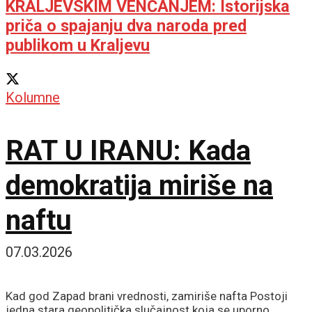
KRALJEVSKIM VENČANJEM: Istorijska
priča o spajanju dva naroda pred
publikom u Kraljevu
Kolumne
RAT U IRANU: Kada
demokratija miriše na
naftu
07.03.2026
Kad god Zapad brani vrednosti, zamiriše nafta Postoji
jedna stara geopolitička slučajnost koja se uporno