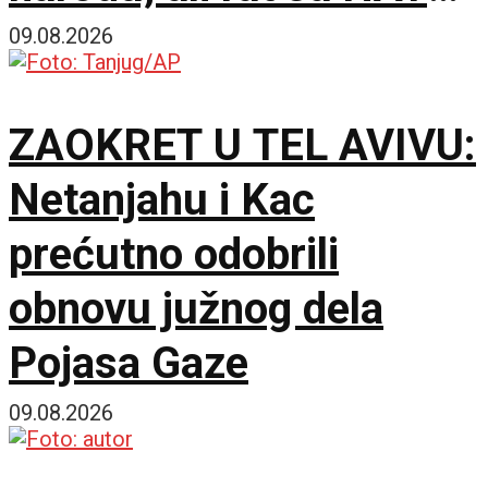
nije opcija
09.08.2026
ZAOKRET U TEL AVIVU:
Netanjahu i Kac
prećutno odobrili
obnovu južnog dela
Pojasa Gaze
09.08.2026