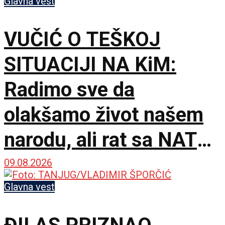
Glavna vest
VUČIĆ O TEŠKOJ
SITUACIJI NA KiM:
Radimo sve da
olakšamo život našem
narodu, ali rat sa NATO
nije opcija
09.08.2026
Glavna vest