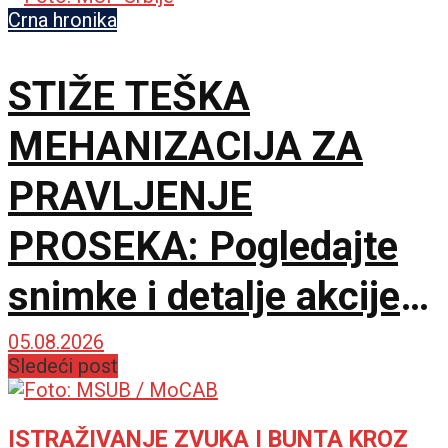
Crna hronika
STIŽE TEŠKA
MEHANIZACIJA ZA
PRAVLJENJE
PROSEKA: Pogledajte
snimke i detalje akcije
MUP-a u Deliblatskoj
05.08.2026
Sledeći post
peščari
ISTRAŽIVANJE ZVUKA I BUNTA KROZ