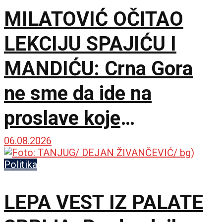
MILATOVIĆ OČITAO
LEKCIJU SPAJIĆU I
MANDIĆU: Crna Gora
ne sme da ide na
proslave koje
vaskrsavaju bol i
06.08.2026
stradanje Srba
Politika
LEPA VEST IZ PALATE