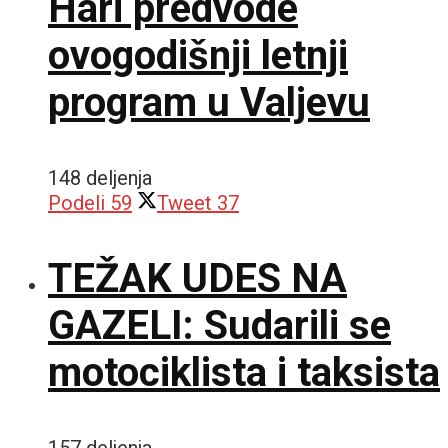
Hari predvode
ovogodišnji letnji
program u Valjevu
148 deljenja
Podeli
59
Tweet
37
TEŽAK UDES NA
GAZELI: Sudarili se
motociklista i taksista
157 deljenja