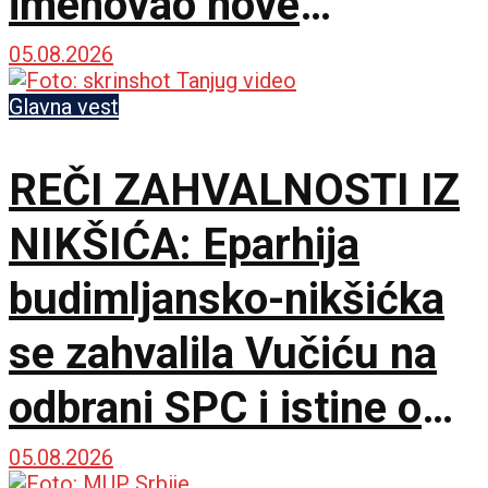
imenovao nove
komandante na frontu!
05.08.2026
Glavna vest
REČI ZAHVALNOSTI IZ
NIKŠIĆA: Eparhija
budimljansko-nikšićka
se zahvalila Vučiću na
odbrani SPC i istine o
litijama
05.08.2026