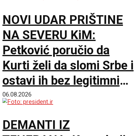
NOVI UDAR PRIŠTINE
NA SEVERU KiM:
Petković poručio da
Kurti želi da slomi Srbe i
ostavi ih bez legitimnih
predstavnika
06.08.2026
DEMANTI IZ