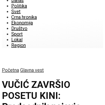
Danas
Politika
Svet
Crna hronika
Ekonomija
Društvo
Sport
Lokal
Region
Početna
Glavna vest
VUČIĆ ZAVRŠIO
POSETU KINI: