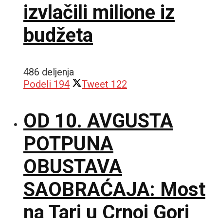
izvlačili milione iz
budžeta
486 deljenja
Podeli
194
Tweet
122
OD 10. AVGUSTA
POTPUNA
OBUSTAVA
SAOBRAĆAJA: Most
na Tari u Crnoj Gori