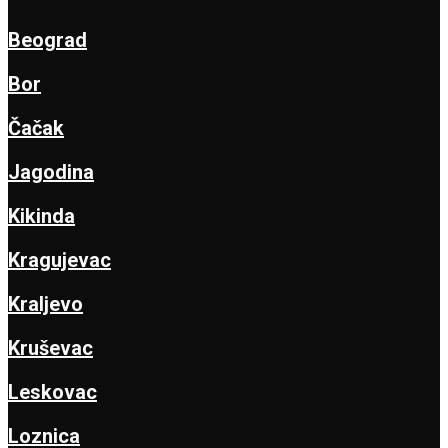
Beograd
Bor
Čačak
Jagodina
Kikinda
Kragujevac
Kraljevo
Kruševac
Leskovac
Loznica