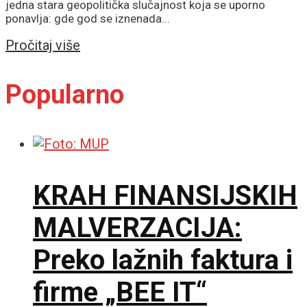
jedna stara geopolitička slučajnost koja se uporno
ponavlja: gde god se iznenada...
Details
Pročitaj više
Popularno
KRAH FINANSIJSKIH
MALVERZACIJA:
Preko lažnih faktura i
firme „BEE IT“