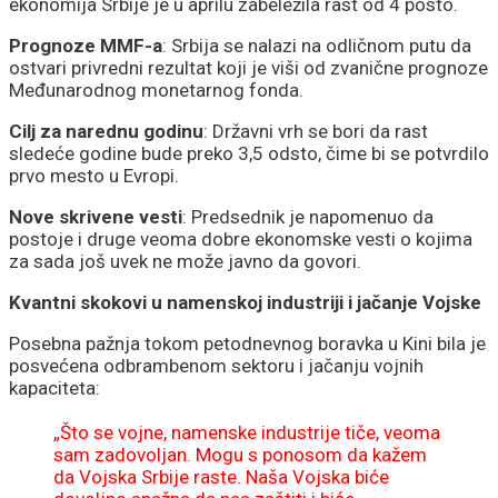
ekonomija Srbije je u aprilu zabeležila rast od 4 posto.
Prognoze MMF-a
: Srbija se nalazi na odličnom putu da
ostvari privredni rezultat koji je viši od zvanične prognoze
Međunarodnog monetarnog fonda.
Cilj za narednu godinu
: Državni vrh se bori da rast
sledeće godine bude preko 3,5 odsto, čime bi se potvrdilo
prvo mesto u Evropi.
Nove skrivene vesti
: Predsednik je napomenuo da
postoje i druge veoma dobre ekonomske vesti o kojima
za sada još uvek ne može javno da govori.
Kvantni skokovi u namenskoj industriji i jačanje Vojske
Posebna pažnja tokom petodnevnog boravka u Kini bila je
posvećena odbrambenom sektoru i jačanju vojnih
kapaciteta:
„Što se vojne, namenske industrije tiče, veoma
sam zadovoljan. Mogu s ponosom da kažem
da Vojska Srbije raste. Naša Vojska biće