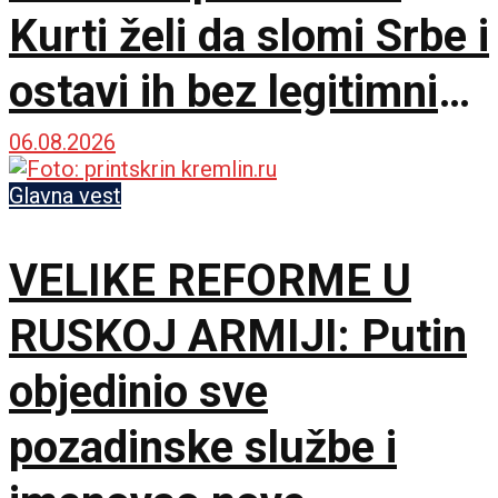
Kurti želi da slomi Srbe i
ostavi ih bez legitimnih
predstavnika
06.08.2026
Glavna vest
VELIKE REFORME U
RUSKOJ ARMIJI: Putin
objedinio sve
pozadinske službe i