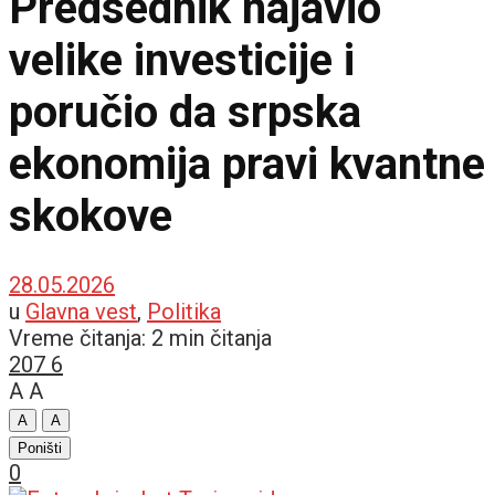
Predsednik najavio
velike investicije i
poručio da srpska
ekonomija pravi kvantne
skokove
28.05.2026
u
Glavna vest
,
Politika
Vreme čitanja: 2 min čitanja
207
6
A
A
A
A
Poništi
0