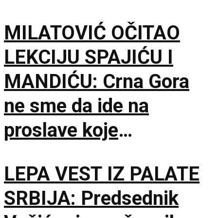
MILATOVIĆ OČITAO
LEKCIJU SPAJIĆU I
MANDIĆU: Crna Gora
ne sme da ide na
proslave koje
vaskrsavaju bol i
LEPA VEST IZ PALATE
stradanje Srba
SRBIJA: Predsednik