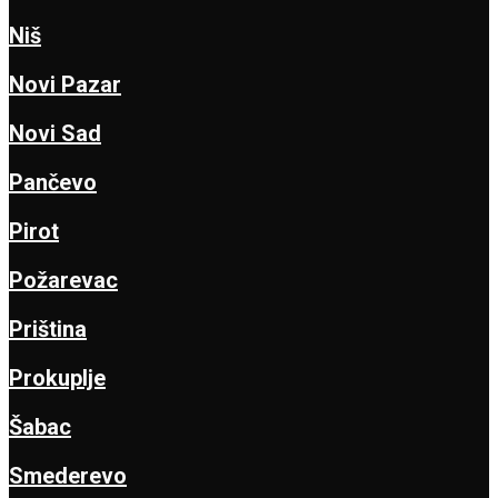
Niš
Novi Pazar
Novi Sad
Pančevo
Pirot
Požarevac
Priština
Prokuplje
Šabac
Smederevo