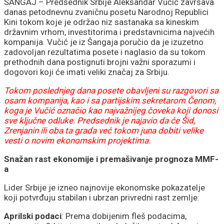
predstavnika
ŠANGAJ – Predsednik Srbije Aleksandar Vučić završava
danas petodnevnu zvaničnu posetu Narodnoj Republici
Kini tokom koje je održao niz sastanaka sa kineskim
državnim vrhom, investitorima i predstavnicima najvećih
kompanija. Vučić je iz Šangaja poručio da je izuzetno
zadovoljan rezultatima posete i naglasio da su tokom
prethodnih dana postignuti brojni važni sporazumi i
dogovori koji će imati veliki značaj za Srbiju.
Tokom poslednjeg dana posete obavljeni su razgovori sa
osam kompanija, kao i sa partijskim sekretarom Čenom,
koga je Vučić označio kao najvažnijeg čoveka koji donosi
sve ključne odluke. Predsednik je najavio da će Šid,
Zrenjanin ili oba ta grada već tokom juna dobiti velike
vesti o novim ekonomskim projektima.
Snažan rast ekonomije i premašivanje prognoza MMF-
a
Lider Srbije je izneo najnovije ekonomske pokazatelje
koji potvrđuju stabilan i ubrzan privredni rast zemlje:
Aprilski podaci
: Prema dobijenim fleš podacima,