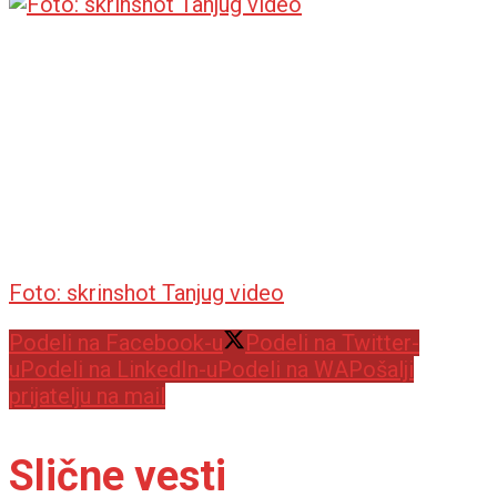
Foto: skrinshot Tanjug video
Podeli na Facebook-u
Podeli na Twitter-
u
Podeli na LinkedIn-u
Podeli na WA
Pošalji
prijatelju na mail
Slične vesti