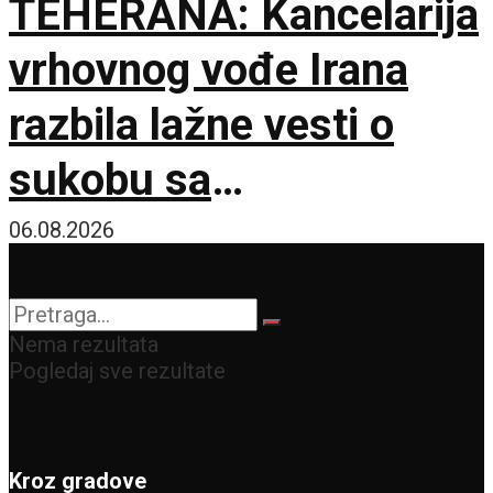
TEHERANA: Kancelarija
vrhovnog vođe Irana
razbila lažne vesti o
sukobu sa
predsednikom
06.08.2026
Pezeškijanom
Nema rezultata
Pogledaj sve rezultate
Kroz gradove