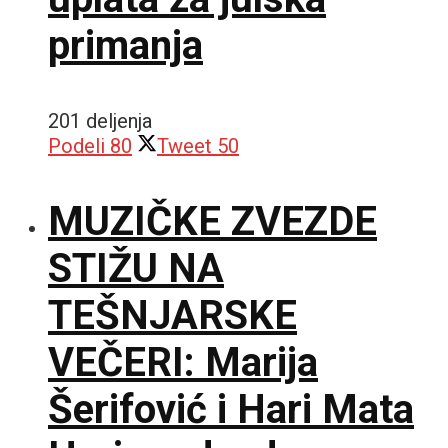
primanja
201 deljenja
Podeli
80
Tweet
50
MUZIČKE ZVEZDE
STIŽU NA
TEŠNJARSKE
VEČERI: Marija
Šerifović i Hari Mata