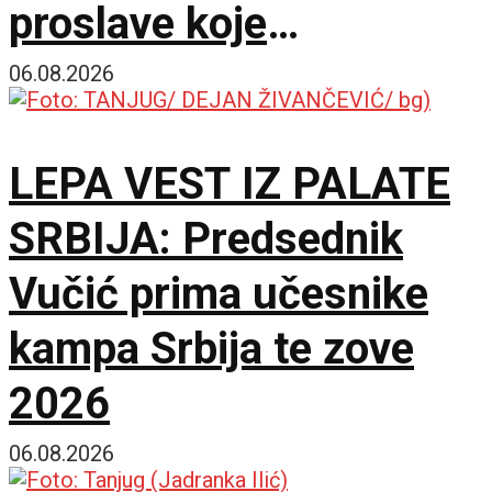
proslave koje
vaskrsavaju bol i
06.08.2026
stradanje Srba
LEPA VEST IZ PALATE
SRBIJA: Predsednik
Vučić prima učesnike
kampa Srbija te zove
2026
06.08.2026