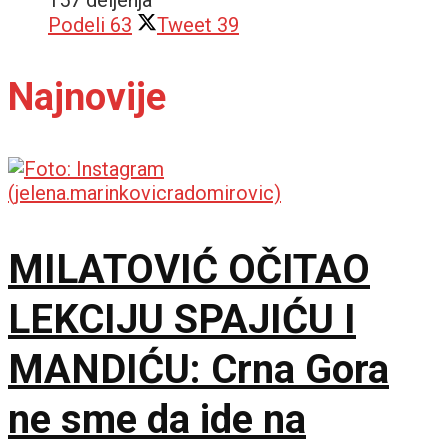
Podeli
63
Tweet
39
Najnovije
MILATOVIĆ OČITAO
LEKCIJU SPAJIĆU I
MANDIĆU: Crna Gora
ne sme da ide na