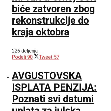
biće zatvoren zbog
rekonstrukcije do
kraja oktobra
226 deljenja
Podeli
90
Tweet
57
AVGUSTOVSKA
ISPLATA PENZIJA:
Poznati svi datumi
uplata za julska