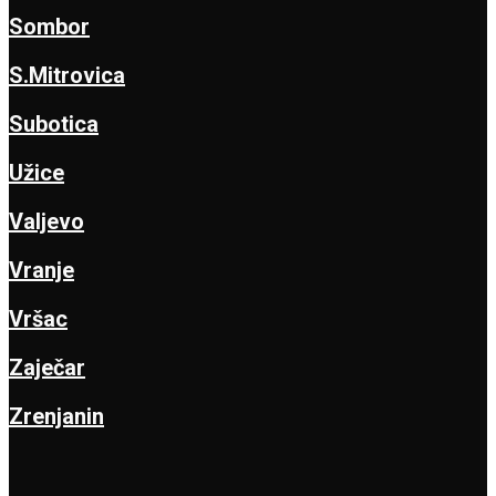
Sombor
S.Mitrovica
Subotica
Užice
Valjevo
Vranje
Vršac
Zaječar
Zrenjanin