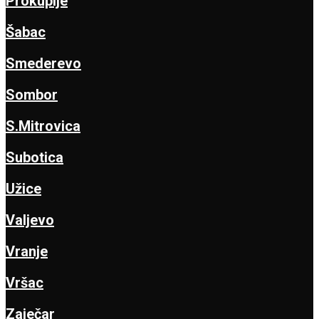
Prokuplje
Šabac
Smederevo
Sombor
S.Mitrovica
Subotica
Užice
Valjevo
Vranje
Vršac
Zaječar