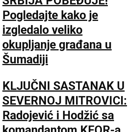
SRBIJA POBEĐUJE!
Pogledajte kako je
izgledalo veliko
okupljanje građana u
Šumadiji
KLJUČNI SASTANAK U
SEVERNOJ MITROVICI:
Radojević i Hodžić sa
komandantom KFOR-a