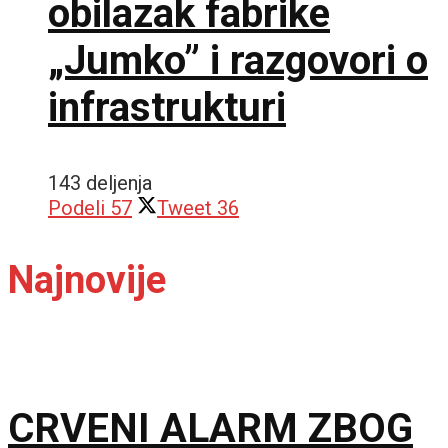
obilazak fabrike
„Jumko” i razgovori o
infrastrukturi
143 deljenja
Podeli
57
Tweet
36
Najnovije
CRVENI ALARM ZBOG