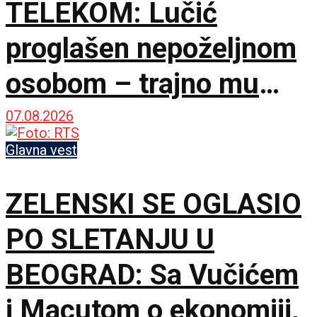
TELEKOM: Lučić
proglašen nepoželjnom
osobom – trajno mu
zabranjen ulazak na
07.08.2026
KiM
Glavna vest
ZELENSKI SE OGLASIO
PO SLETANJU U
BEOGRAD: Sa Vučićem
i Macutom o ekonomiji,