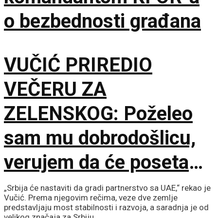
o bezbednosti građana
VUČIĆ PRIREDIO
VEČERU ZA
ZELENSKOG: Poželeo
sam mu dobrodošlicu,
verujem da će poseta
doprineti razvoju
„Srbija će nastaviti da gradi partnerstvo sa UAE,“ rekao je
Vučić. Prema njegovim rečima, veze dve zemlje
odnosa
predstavljaju most stabilnosti i razvoja, a saradnja je od
velikog značaja za Srbiju.