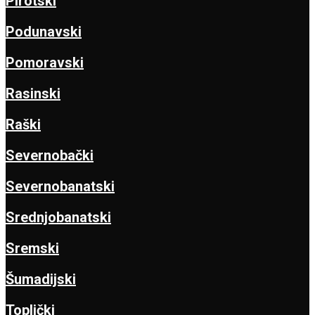
Pirotski
Podunavski
Pomoravski
Rasinski
Raški
Severnobački
Severnobanatski
Srednjobanatski
Sremski
Šumadijski
Toplički