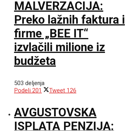
MALVERZACIJA:
Preko lažnih faktura i
firme „BEE IT“
izvlačili milione iz
budžeta
503 deljenja
Podeli
201
Tweet
126
AVGUSTOVSKA
ISPLATA PENZIJA: