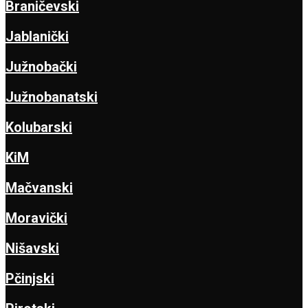
Braničevski
Jablanički
Južnobački
Južnobanatski
Kolubarski
KiM
Mačvanski
Moravički
Nišavski
Pčinjski