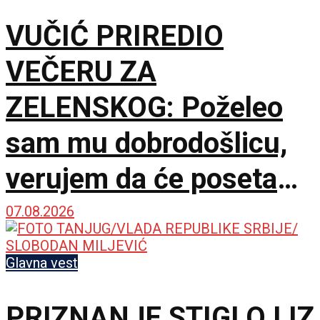
VUČIĆ PRIREDIO
VEČERU ZA
ZELENSKOG: Poželeo
sam mu dobrodošlicu,
verujem da će poseta
doprineti razvoju
07.08.2026
odnosa
Glavna vest
PRIZNANJE STIGLO I IZ