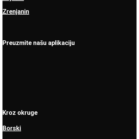
Zrenjanin
Preuzmite našu aplikaciju
Kroz okruge
Borski