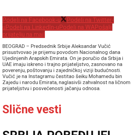
Podeli na Facebook-u
Podeli na Twitter-
u
Podeli na LinkedIn-u
Podeli na WA
Pošalji
prijatelju na mail
BEOGRAD – Predsednik Srbije Aleksandar Vučić
prisustvovao je prijemu povodom Nacionalnog dana
Ujedinjenih Arapskih Emirata. On je poručio da Srbija i
UAE imaju iskreno i trajno prijateljstvo, zasnovano na
poverenju, poštovanju i zajedničkoj viziji budućnosti.
Vučić je na Instagramu čestitao šeiku Mohamedu bin
Zajedu i narodu Emirata, naglasivši zahvalnost na ličnom
prijateljstvu i posvećenosti jačanju odnosa.
Slične vesti