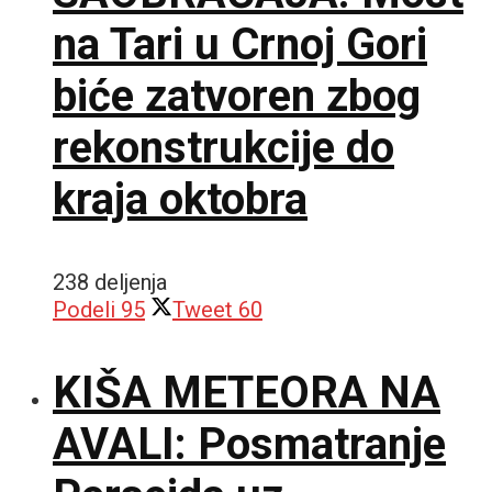
na Tari u Crnoj Gori
biće zatvoren zbog
rekonstrukcije do
kraja oktobra
238 deljenja
Podeli
95
Tweet
60
KIŠA METEORA NA
AVALI: Posmatranje