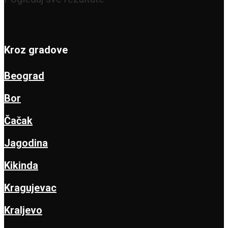
Kroz gradove
Beograd
Bor
Čačak
Jagodina
Kikinda
Kragujevac
Kraljevo