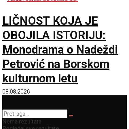
LIČNOST KOJA JE
OBOJILA ISTORIJU:
Monodrama o Nadeždi
Petrović na Borskom
kulturnom letu
08.08.2026
Nema rezultata
Pogledaj sve rezultate