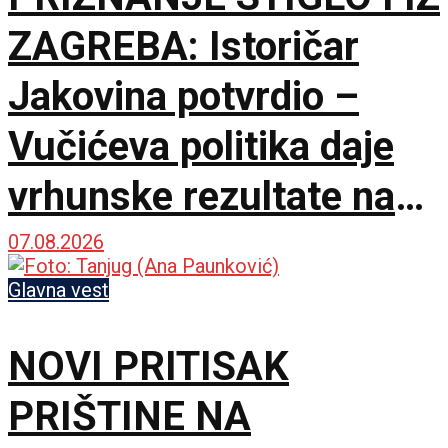
ZAGREBA: Istoričar
Jakovina potvrdio –
Vučićeva politika daje
vrhunske rezultate na
međunarodnoj sceni
07.08.2026
Glavna vest
NOVI PRITISAK
PRIŠTINE NA