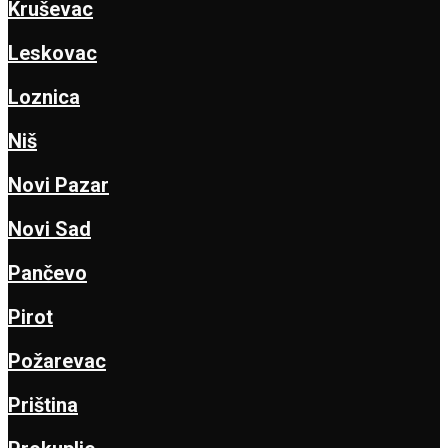
Kruševac
Leskovac
Loznica
Niš
Novi Pazar
Novi Sad
Pančevo
Pirot
Požarevac
Priština