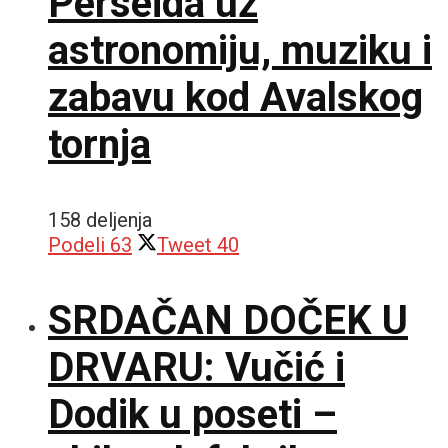
Perseida uz
astronomiju, muziku i
zabavu kod Avalskog
tornja
158 deljenja
Podeli
63
Tweet
40
SRDAČAN DOČEK U
DRVARU: Vučić i
Dodik u poseti –