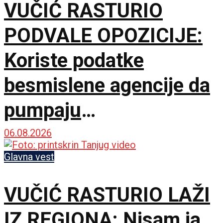
VUČIĆ RASTURIO
PODVALE OPOZICIJE:
Koriste podatke
besmislene agencije da
pumpaju
samopouzdanje, a
06.08.2026
sakrili prave brojeve
Glavna vest
VUČIĆ RASTURIO LAŽI
IZ REGIONA: Nisam ja