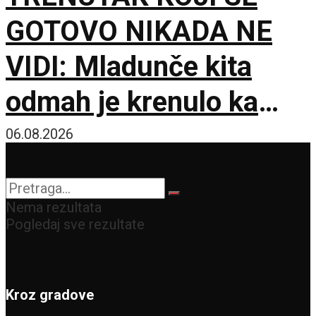
GOTOVO NIKADA NE
VIDI: Mladunče kita
odmah je krenulo ka
prvom udahu
06.08.2026
Nema rezultata
Pogledaj sve rezultate
Kroz gradove