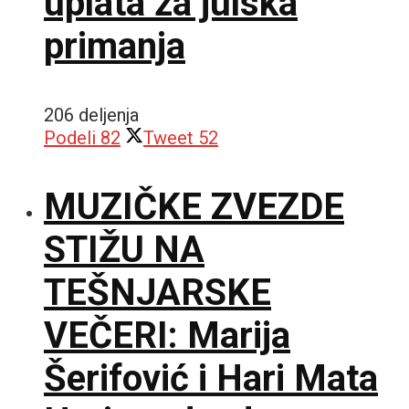
uplata za julska
primanja
206 deljenja
Podeli
82
Tweet
52
MUZIČKE ZVEZDE
STIŽU NA
TEŠNJARSKE
VEČERI: Marija
Šerifović i Hari Mata