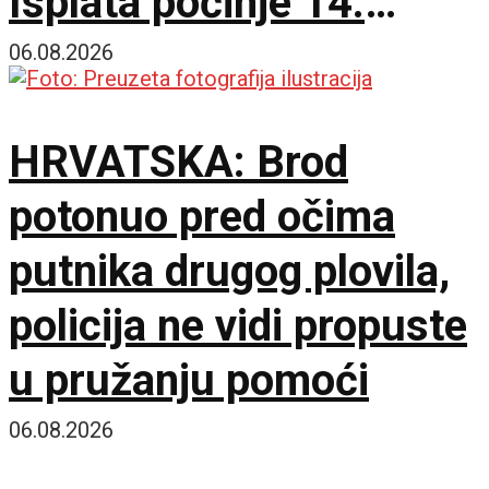
Isplata počinje 14.
septembra
06.08.2026
HRVATSKA: Brod
potonuo pred očima
putnika drugog plovila,
policija ne vidi propuste
u pružanju pomoći
06.08.2026