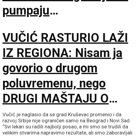
pumpaju
samopouzdanje, a
VUČIĆ RASTURIO LAŽI
sakrili prave brojeve
IZ REGIONA: Nisam ja
govorio o drugom
poluvremenu, nego
DRUGI MAŠTAJU O
NJEMU
Vučić je naglasio da se grad Kruševac promenio i da
razvoj Srbije nije ograničen samo na Beograd i Novi Sad.
“Svi lekari su radili najbolji posao, a mi smo se trudili da
velikim stvarima napravimo rezultate, ali smo zaboravljali