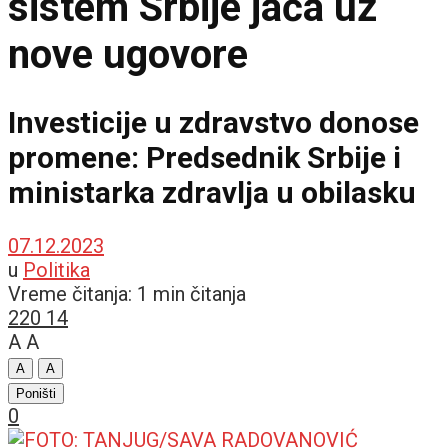
sistem Srbije jača uz
nove ugovore
Investicije u zdravstvo donose
promene: Predsednik Srbije i
ministarka zdravlja u obilasku
07.12.2023
u
Politika
Vreme čitanja: 1 min čitanja
220
14
A
A
A
A
Poništi
0