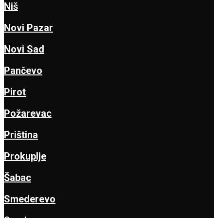
Niš
Novi Pazar
Novi Sad
Pančevo
Pirot
Požarevac
Priština
Prokuplje
Šabac
Smederevo