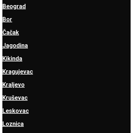
Beograd
Bor
Čačak
Jagodina
Kikinda
Kragujevac
Kraljevo
Kruševac
Leskovac
Loznica