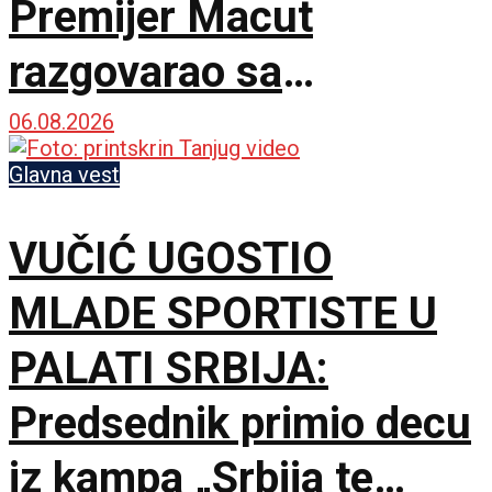
Premijer Macut
razgovarao sa
ministarkom Namibije
06.08.2026
Lusijom Ipumbu
Glavna vest
VUČIĆ UGOSTIO
MLADE SPORTISTE U
PALATI SRBIJA:
Predsednik primio decu
iz kampa „Srbija te