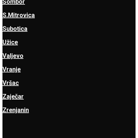
Sombor
S.Mitrovica
Subotica
Užice
Valjevo
Vranje
Vršac
Zaječar
Zrenjanin