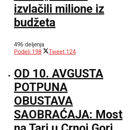
izvlačili milione iz
budžeta
496 deljenja
Podeli
198
Tweet
124
OD 10. AVGUSTA
POTPUNA
OBUSTAVA
SAOBRAĆAJA: Most
na Tari u Crnoj Gori