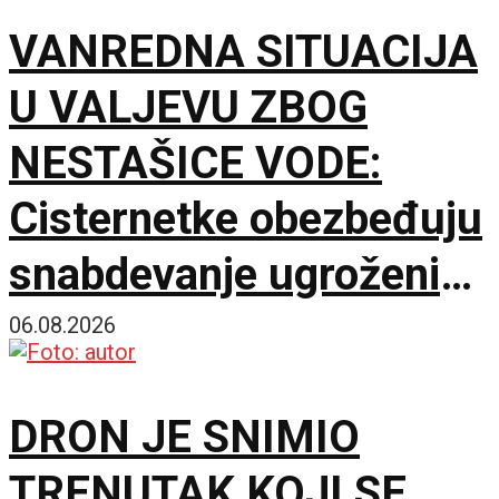
VANREDNA SITUACIJA
U VALJEVU ZBOG
NESTAŠICE VODE:
Cisternetke obezbeđuju
snabdevanje ugroženih
naselja
06.08.2026
DRON JE SNIMIO
TRENUTAK KOJI SE