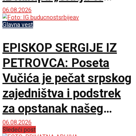
zove”
06.08.2026
Glavna vest
EPISKOP SERGIJE IZ
PETROVCA: Poseta
Vučića je pečat srpskog
zajedništva i podstrek
za opstanak našeg
naroda
06.08.2026
Sledeći post