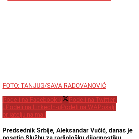
FOTO: TANJUG/SAVA RADOVANOVIĆ
Podeli na Facebook-u
Podeli na Twitter-
u
Podeli na LinkedIn-u
Podeli na WA
Pošalji
prijatelju na mail
Predsednik Srbije, Aleksandar Vučić, danas je
posetio Službu za radiološku dijagnostiku