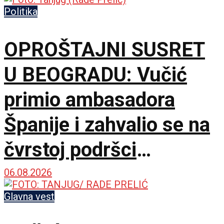
Politika
OPROŠTAJNI SUSRET
U BEOGRADU: Vučić
primio ambasadora
Španije i zahvalio se na
čvrstoj podršci
suverenitetu Srbije
06.08.2026
Glavna vest