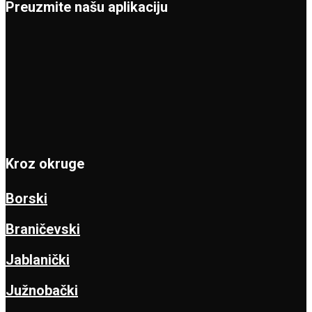
Preuzmite našu aplikaciju
Kroz okruge
Borski
Braničevski
Jablanički
Južnobački