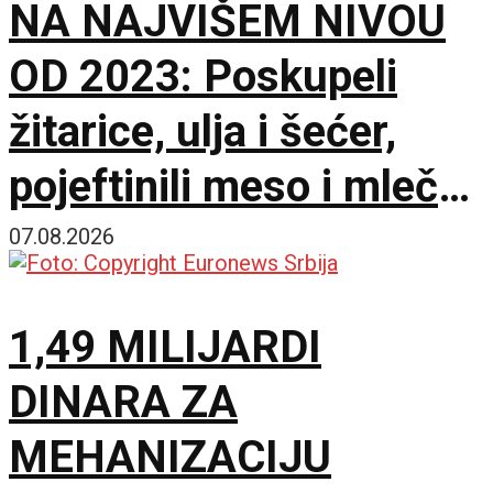
NA NAJVIŠEM NIVOU
OD 2023: Poskupeli
žitarice, ulja i šećer,
pojeftinili meso i mlečni
proizvodi
07.08.2026
1,49 MILIJARDI
DINARA ZA
MEHANIZACIJU