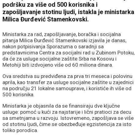
podršku za više od 500 korisnika i
zapošljavanje stotinu ljudi, istakla je ministarka
Milica Đurđević Stamenkovski.
Ministarka za rad, zapošljavanje, boračka i socijalna
pitanja Milica Đurđević Stamenkovski izjavila je danas,
nakon potpisivanja Sporazuma o saradnji sa
predstavnicima Centra za socijalni rad u Zubinom Potoku,
da će za usluge socijalne zaštite Srba na Kosovu i
Metohiji biti izdvojeno više od 60 miliona dinara.
Ova sredstva su predviđena za prva tri meseca i polovinu
aprila, kao transfer za usluge socijalne zaštite u zajednici
na području 21 lokalne samouprave, i koristiće ih više od
500 korisnika.
Ministarka je objasnila da se finansiraju dve ključne
usluge: pomoć u kući za najstarije i lični pratioci za decu
sa smetnjama u razvoju. Istovremeno, zapošljava se više
od stotinu ljudi, čime se obezbeđuje egzistencija za isto
toliko porodica.