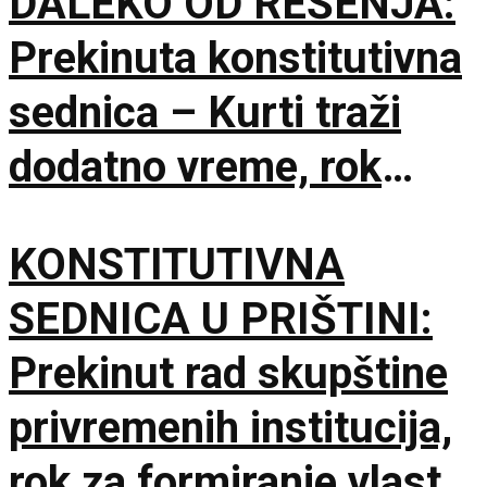
DALEKO OD REŠENJA:
Prekinuta konstitutivna
sednica – Kurti traži
dodatno vreme, rok
Ustavnog suda ističe
KONSTITUTIVNA
sutra
SEDNICA U PRIŠTINI:
Prekinut rad skupštine
privremenih institucija,
rok za formiranje vlasti