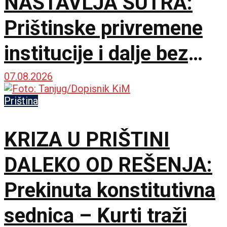
NASTAVLJA SUTRA:
Prištinske privremene
institucije i dalje bez
dogovora o predsedniku
07.08.2026
skupštine
Priština
KRIZA U PRIŠTINI
DALEKO OD REŠENJA:
Prekinuta konstitutivna
sednica – Kurti traži