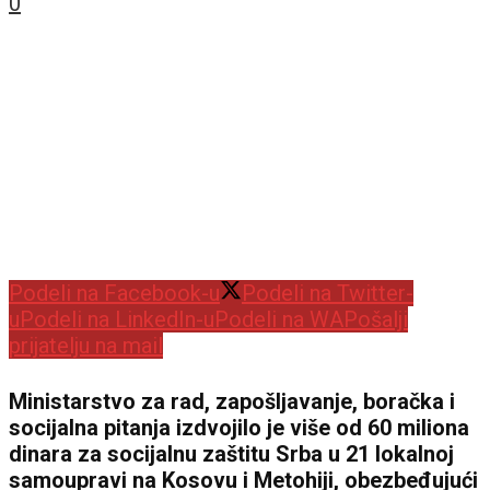
0
Podeli na Facebook-u
Podeli na Twitter-
u
Podeli na LinkedIn-u
Podeli na WA
Pošalji
prijatelju na mail
Ministarstvo za rad, zapošljavanje, boračka i
socijalna pitanja izdvojilo je više od 60 miliona
dinara za socijalnu zaštitu Srba u 21 lokalnoj
samoupravi na Kosovu i Metohiji, obezbeđujući