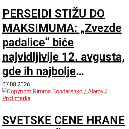
PERSEIDI STIŽU DO
MAKSIMUMA: „Zvezde
padalice“ biće
najvidljivije 12. avgusta,
gde ih najbolje
posmatrati
07.08.2026
SVETSKE CENE HRANE