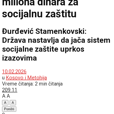
miliona dinara za
socijalnu zaštitu
Đurđević Stamenkovski:
Država nastavlja da jača sistem
socijalne zaštite uprkos
izazovima
10.02.2026
u
Kosovo i Metohija
Vreme čitanja: 2 min čitanja
209
11
A
A
A
A
Poništi