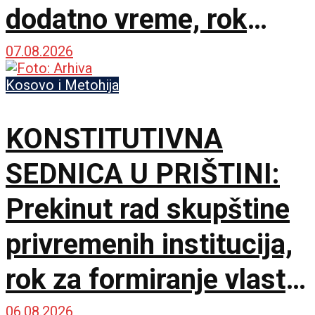
dodatno vreme, rok
Ustavnog suda ističe
07.08.2026
sutra
Kosovo i Metohija
KONSTITUTIVNA
SEDNICA U PRIŠTINI:
Prekinut rad skupštine
privremenih institucija,
rok za formiranje vlasti
ističe sutra u ponoć
06.08.2026