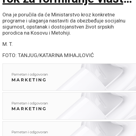
ističe sutra u ponoć
Ona je poručila da će Ministarstvo kroz konkretne
programe i ulaganja nastaviti da obezbeđuje socijalnu
sigurnost, opstanak i dostojanstven život srpskih
porodica na Kosovu i Metohiji.
M. T.
FOTO: TANJUG/KATARINA MIHAJLOVIĆ