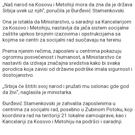
„Naš narod na Kosovu i Metohiji mora da zna da je država
Srbija uvek uz njih“, poručila je Đurđević Stamenkovski.
Ona je istakla da Ministarstvo, u saradnji sa Kancelarijom
za Kosovo i Metohiju, nastavlja da jača sistem socijalne
zaštite uprkos brojnim izazovima i opstrukcijama sa
kojima se centri za socijalni rad suočavaju na terenu.
Prema njenim rečima, zaposleni u centrima pokazuju
ogromnu posvećenost i humanost, a Ministarstvo će
nastaviti da izdvaja značajna sredstva kako bi svaka
porodica koja zavisi od državne podrške imala sigurnost i
dostojanstvo.
„Srbija će štititi svoj narod i pružati mu oslonac gde god
da živi“, naglasila je ministarka.
Đurđević Stamenkovski je zahvalila zaposlenima u
centrima za socijalni rad, posebno u Zubinom Potoku, koji
koordinira rad na teritoriji 21 lokalne samouprave, kao i
Kancelariji za Kosovo i Metohiju na podršci i saradnji.