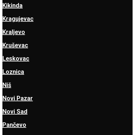
Kikinda
Kragujevac
Kraljevo
Kruševac
Leskovac
Loznica
Niš
Novi Pazar
Novi Sad
Pančevo