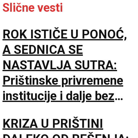
Slične vesti
ROK ISTIČE U PONOĆ,
A SEDNICA SE
NASTAVLJA SUTRA:
Prištinske privremene
institucije i dalje bez
dogovora o predsedniku
KRIZA U PRIŠTINI
skupštine