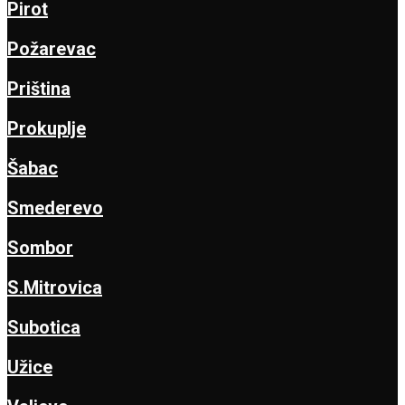
Pirot
Požarevac
Priština
Prokuplje
Šabac
Smederevo
Sombor
S.Mitrovica
Subotica
Užice