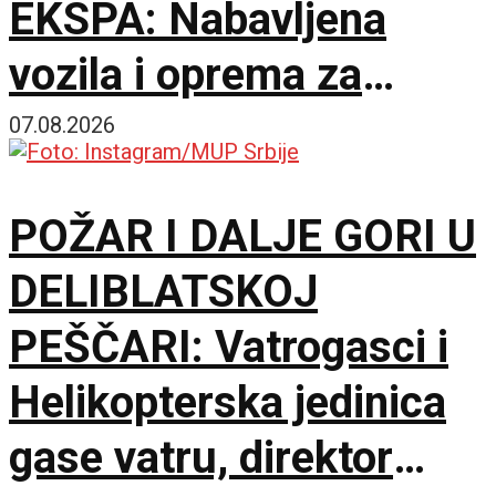
EKSPA: Nabavljena
vozila i oprema za
čišćenje i održavanje
07.08.2026
lokacije
POŽAR I DALJE GORI U
DELIBLATSKOJ
PEŠČARI: Vatrogasci i
Helikopterska jedinica
gase vatru, direktor