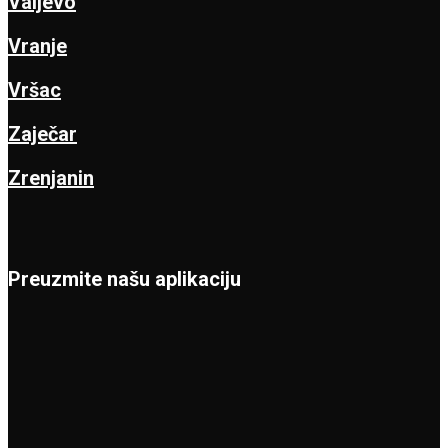
Valjevo
Vranje
Vršac
Zaječar
Zrenjanin
Preuzmite našu aplikaciju