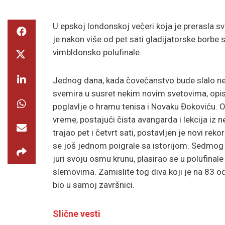
U epskoj londonskoj večeri koja je prerasla s
je nakon više od pet sati gladijatorske borbe 
vimbldonsko polufinale.
Jednog dana, kada čovečanstvo bude slalo ne
svemira u susret nekim novim svetovima, opis 
poglavlje o hramu tenisa i Novaku Đokoviću. On
vreme, postajući čista avangarda i lekcija iz n
trajao pet i četvrt sati, postavljen je novi rek
se još jednom poigrale sa istorijom. Sedmog 
juri svoju osmu krunu, plasirao se u polufinal
slemovima. Zamislite tog diva koji je na 83 od
bio u samoj završnici.
Slične vesti