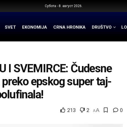
Субота - 8. август 2026.
SVET
EKONOMIJA
CRNA HRONIKA
DRUŠTVO
LO
 I SVEMIRCE: Čudesne
k preko epskog super taj-
olufinala!
213
2
A
0
A