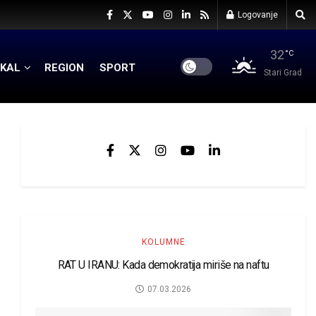
Logovanje
32
°C
KAL
REGION
SPORT
Stari Grad
KOLUMNE
RAT U IRANU: Kada demokratija miriše na naftu
07.03.2026