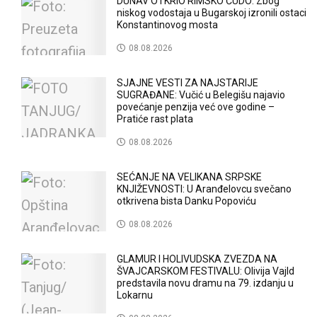
DUNAV OTKRIO RIMSKO ČUDO: Zbog
niskog vodostaja u Bugarskoj izronili ostaci
Konstantinovog mosta
08.08.2026
SJAJNE VESTI ZA NAJSTARIJE
SUGRAĐANE: Vučić u Belegišu najavio
povećanje penzija već ove godine –
Pratiće rast plata
08.08.2026
SEĆANJE NA VELIKANA SRPSKE
KNJIŽEVNOSTI: U Aranđelovcu svečano
otkrivena bista Danku Popoviću
08.08.2026
GLAMUR I HOLIVUDSKA ZVEZDA NA
ŠVAJCARSKOM FESTIVALU: Olivija Vajld
predstavila novu dramu na 79. izdanju u
Lokarnu