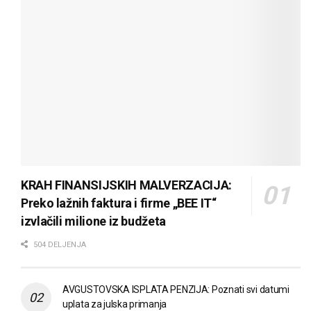
KRAH FINANSIJSKIH MALVERZACIJA:
Preko lažnih faktura i firme „BEE IT“
izvlačili milione iz budžeta
504 DELJENJA
AVGUSTOVSKA ISPLATA PENZIJA: Poznati svi datumi
uplata za julska primanja