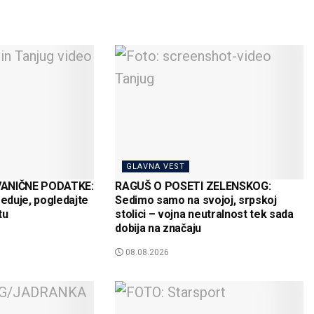
GLAVNA VEST
VANIČNE PODATKE:
RAGUŠ O POSETI ZELENSKOG:
reduje, pogledajte
Sedimo samo na svojoj, srpskoj
tu
stolici – vojna neutralnost tek sada
dobija na značaju
08.08.2026