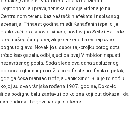
filmske „Odiseje“ Kristofera Nolana sa Metom
Dejmonom, ali prava, teniska odiseja viđena je na
Centralnom terenu bez veštačkih efekata i napisanog
scenarija. Trinaest godina mlađi Kanađanin ispalio je
duplo veći broj asova i vinera, postavljao Scile i Haribde
pred našeg šampiona, ali je na kraju teren napustio
pognute glave. Novak je u super taj-brejku petog seta
trčao kao gazela, odbijajući da ovaj Vimbldon napusti
nezavršenog posla. Sada slede dva dana zasluženog
odmora i glancanja oružja pred finale pre finala u petak,
gde ga čeka branilac trofeja Janik Siner. Bila je to noć u
kojoj su dva vršnjaka rođena 1987. godine, Đoković i
ili da podignu belu zastavu i po ko zna koji put dokazali da
čijim čudima i bogovi padaju na teme.