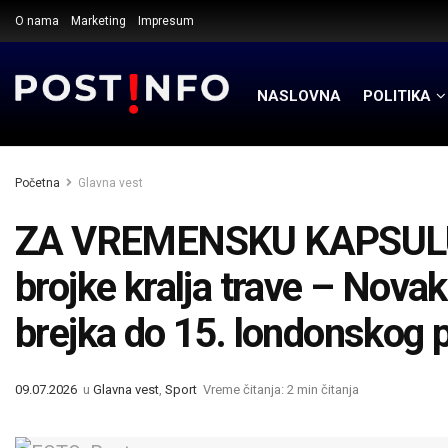
O nama
Marketing
Impresum
NASLOVNA
POLITIKA
Početna
Glavna vest
ZA VREMENSKU KAPSULU
brojke kralja trave – Nova
brejka do 15. londonskog p
09.07.2026
u
Glavna vest
,
Sport
Vreme čitanja: 2 min čitanja