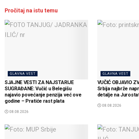
Pročitaj na istu temu
GLAVNA VEST
GLAVNA VEST
SJAJNE VESTI ZA NAJSTARIJE
VUČIĆ OBJAVIO Z
SUGRAĐANE: Vučić u Belegišu
Srbija najbrže nap
najavio povećanje penzija već ove
detalje na Jurosta
godine – Pratiće rast plata
08.08.2026
08.08.2026