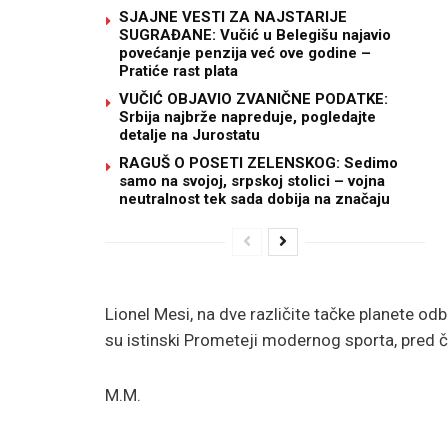
SJAJNE VESTI ZA NAJSTARIJE
SUGRAĐANE: Vučić u Belegišu najavio
povećanje penzija već ove godine –
Pratiće rast plata
VUČIĆ OBJAVIO ZVANIČNE PODATKE:
Srbija najbrže napreduje, pogledajte
detalje na Jurostatu
RAGUŠ O POSETI ZELENSKOG: Sedimo
samo na svojoj, srpskoj stolici – vojna
neutralnost tek sada dobija na značaju
Lionel Mesi, na dve različite tačke planete odb
su istinski Prometeji modernog sporta, pred 
M.M.