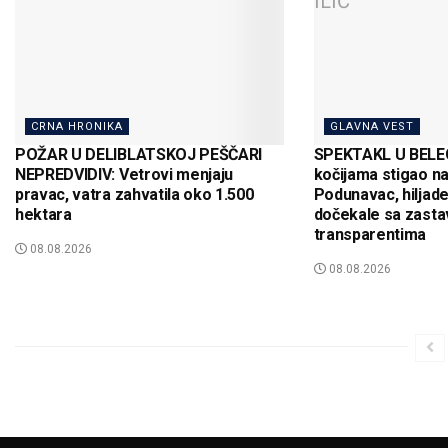
CRNA HRONIKA
GLAVNA VEST
POŽAR U DELIBLATSKOJ PEŠČARI
SPEKTAKL U BELEG
NEPREDVIDIV: Vetrovi menjaju
kočijama stigao na
pravac, vatra zahvatila oko 1.500
Podunavac, hiljad
hektara
dočekale sa zasta
transparentima
08.08.2026
08.08.2026