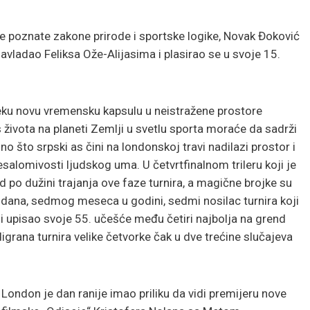
ve poznate zakone prirode i sportske logike, Novak Đoković
savladao Feliksa Ože-Alijasima i plasirao se u svoje 15.
ku novu vremensku kapsulu u neistražene prostore
života na planeti Zemlji u svetlu sporta moraće da sadrži
o što srpski as čini na londonskoj travi nadilazi prostor i
esalomivosti ljudskog uma. U četvrtfinalnom trileru koji je
ord po dužini trajanja ove faze turnira, a magične brojke su
dana, sedmog meseca u godini, sedmi nosilac turnira koji
e i upisao svoje 55. učešće među četiri najbolja na grend
igrana turnira velike četvorke čak u dve trećine slučajeva
London je dan ranije imao priliku da vidi premijeru nove