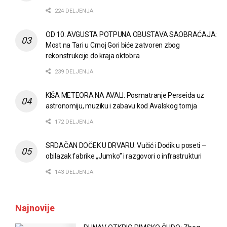
224 DELJENJA
OD 10. AVGUSTA POTPUNA OBUSTAVA SAOBRAĆAJA:
Most na Tari u Crnoj Gori biće zatvoren zbog
rekonstrukcije do kraja oktobra
239 DELJENJA
KIŠA METEORA NA AVALI: Posmatranje Perseida uz
astronomiju, muziku i zabavu kod Avalskog tornja
172 DELJENJA
SRDAČAN DOČEK U DRVARU: Vučić i Dodik u poseti –
obilazak fabrike „Jumko” i razgovori o infrastrukturi
143 DELJENJA
Najnovije