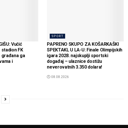
SPORT
IŠU: Vučić
PAPRENO SKUPO ZA KOŠARKAŠKI
 stadion FK
SPEKTAKL U LA-U: Finale Olimpijskih
e građana ga
igara 2028. najskuplji sportski
vama i
događaj – ulaznice dostižu
neverovatnih 3.350 dolara!
08.08.2026