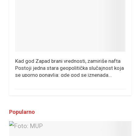
Kad god Zapad brani vrednosti, zamiriše nafta
Postoji jedna stara geopolitička slučajnost koja
se uporno ponavlja: gde god se iznenada...
Popularno