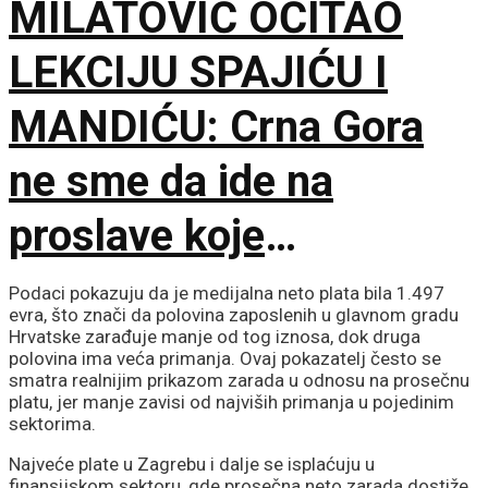
MILATOVIĆ OČITAO
LEKCIJU SPAJIĆU I
MANDIĆU: Crna Gora
ne sme da ide na
proslave koje
vaskrsavaju bol i
Podaci pokazuju da je medijalna neto plata bila 1.497
evra, što znači da polovina zaposlenih u glavnom gradu
stradanje Srba
Hrvatske zarađuje manje od tog iznosa, dok druga
polovina ima veća primanja. Ovaj pokazatelj često se
smatra realnijim prikazom zarada u odnosu na prosečnu
platu, jer manje zavisi od najviših primanja u pojedinim
sektorima.
Najveće plate u Zagrebu i dalje se isplaćuju u
finansijskom sektoru, gde prosečna neto zarada dostiže