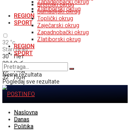
Zapadnobački okrug
Sremski okrug
Zlatiborski okrug
Šumadijski okrug
REGION
Toplički okrug
SPORT
Zaječarski okrug
Zapadnobački okrug
Zlatiborski okrug
32
°c
REGION
Stari Grad
SPORT
30
°
Пет
30
°
Суб
30
°
Нед
Nema rezultata
32
°
Пон
Pogledaj sve rezultate
Naslovna
Danas
Politika