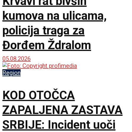
Krvavi rat bivših
kumova na ulicama,
policija traga za
Đorđem Ždralom
05.08.2026
Region
KOD OTOČCA
ZAPALJENA ZASTAVA
SRBIJE: Incident uoči