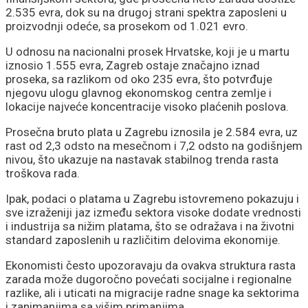
2.535 evra, dok su na drugoj strani spektra zaposleni u
proizvodnji odeće, sa prosekom od 1.021 evro.
U odnosu na nacionalni prosek Hrvatske, koji je u martu
iznosio 1.555 evra, Zagreb ostaje značajno iznad
proseka, sa razlikom od oko 235 evra, što potvrđuje
njegovu ulogu glavnog ekonomskog centra zemlje i
lokacije najveće koncentracije visoko plaćenih poslova.
Prosečna bruto plata u Zagrebu iznosila je 2.584 evra, uz
rast od 2,3 odsto na mesečnom i 7,2 odsto na godišnjem
nivou, što ukazuje na nastavak stabilnog trenda rasta
troškova rada.
Ipak, podaci o platama u Zagrebu istovremeno pokazuju i
sve izraženiji jaz između sektora visoke dodate vrednosti
i industrija sa nižim platama, što se odražava i na životni
standard zaposlenih u različitim delovima ekonomije.
Ekonomisti često upozoravaju da ovakva struktura rasta
zarada može dugoročno povećati socijalne i regionalne
razlike, ali i uticati na migracije radne snage ka sektorima
i zanimanjima sa višim primanjima.