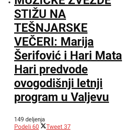
MUZIČKE ZVEZDE
STIŽU NA
TEŠNJARSKE
VEČERI: Marija
Šerifović i Hari Mata
Hari predvode
ovogodišnji letnji
program u Valjevu
149 deljenja
Podeli
60
Tweet
37