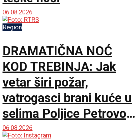
06.08.2026
Region
DRAMATIČNA NOĆ
KOD TREBINJA: Jak
vetar širi požar,
vatrogasci brani kuće u
selima Poljice Petrovo i
Marići
06.08.2026