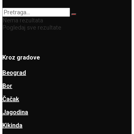
Nema rezultata
Pogledaj sve rezultate
Kroz gradove
Beograd
Bor
Čačak
Jagodina
Kikinda