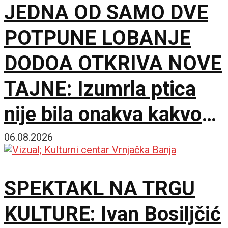
JEDNA OD SAMO DVE
POTPUNE LOBANJE
DODOA OTKRIVA NOVE
TAJNE: Izumrla ptica
nije bila onakva kakvom
je zamišljamo
06.08.2026
SPEKTAKL NA TRGU
KULTURE: Ivan Bosiljčić