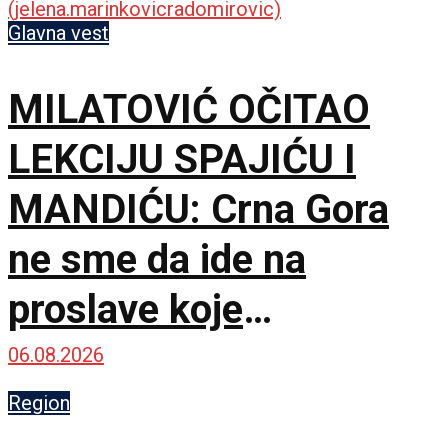
Glavna vest
MILATOVIĆ OČITAO
LEKCIJU SPAJIĆU I
MANDIĆU: Crna Gora
ne sme da ide na
proslave koje
vaskrsavaju bol i
06.08.2026
stradanje Srba
Region