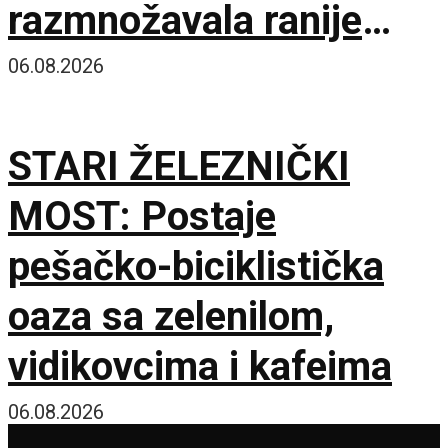
razmnožavala ranije
nego što se mislilo
06.08.2026
STARI ŽELEZNIČKI
MOST: Postaje
pešačko-biciklistička
oaza sa zelenilom,
vidikovcima i kafeima
06.08.2026