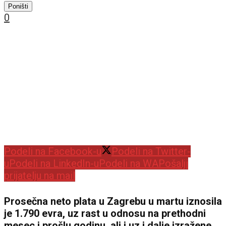
Poništi
0
Podeli na Facebook-u
Podeli na Twitter-
u
Podeli na LinkedIn-u
Podeli na WA
Pošalji
prijatelju na mail
Prosečna neto plata u Zagrebu u martu iznosila
je 1.790 evra, uz rast u odnosu na prethodni
mesec i prošlu godinu, ali i uz i dalje izražene