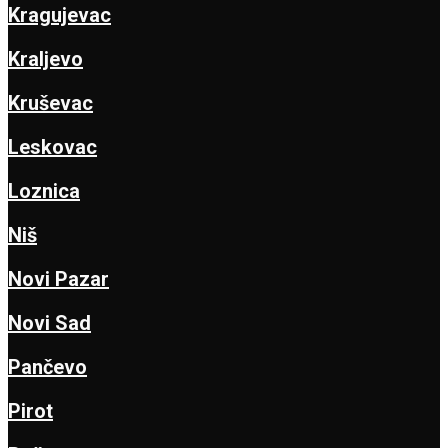
Kragujevac
Kraljevo
Kruševac
Leskovac
Loznica
Niš
Novi Pazar
Novi Sad
Pančevo
Pirot