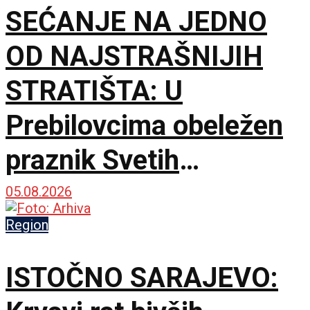
SEĆANJE NA JEDNO
OD NAJSTRAŠNIJIH
STRATIŠTA: U
Prebilovcima obeležen
praznik Svetih
mučenika i 85 godina od
05.08.2026
ustaškog masakra nad
Region
Srbima
ISTOČNO SARAJEVO: