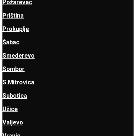
Požarevac
Priština
Prokuplje
Šabac
Smederevo
Sombor
S.Mitrovica
Subotica
Užice
Valjevo
Vranje