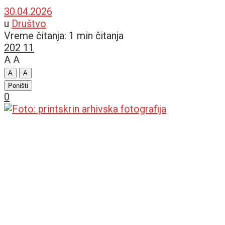
30.04.2026
u
Društvo
Vreme čitanja: 1 min čitanja
202
11
A
A
A
A
Poništi
0