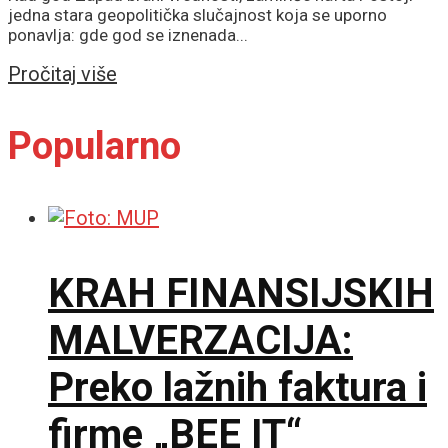
jedna stara geopolitička slučajnost koja se uporno
ponavlja: gde god se iznenada...
Details
Pročitaj više
Popularno
KRAH FINANSIJSKIH
MALVERZACIJA:
Preko lažnih faktura i
firme „BEE IT“