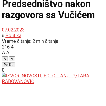
Predsedništvo nakon
razgovora sa Vučićem
07.02.2023
u
Politika
Vreme čitanja: 2 min čitanja
216
4
A
A
A
A
Poništi
0