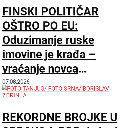
FINSKI POLITIČAR
OŠTRO PO EU:
Oduzimanje ruske
imovine je krađa –
vraćanje novca
omogućilo bi mir u
07.08.2026
Ukrajini
REKORDNE BROJKE U