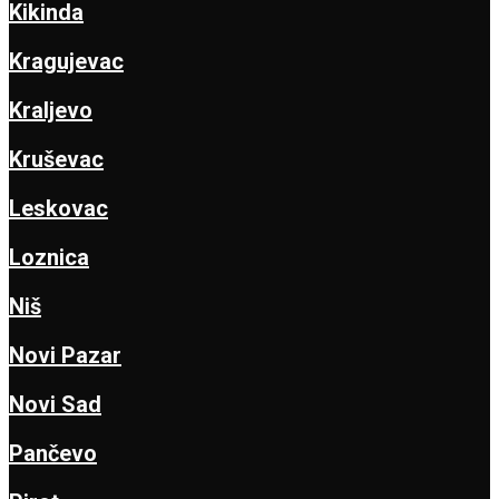
Kikinda
Kragujevac
Kraljevo
Kruševac
Leskovac
Loznica
Niš
Novi Pazar
Novi Sad
Pančevo