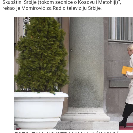
Skupštini Srbije (tokom sednice o Kosovu i Metohiji)“,
rekao je Momirović za Radio televiziju Srbije.