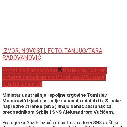
IZVOR: NOVOSTI, FOTO: TANJUG/TARA
RADOVANOVIĆ
Podeli na Facebook-u
Podeli na Twitter-
u
Podeli na LinkedIn-u
Podeli na WA
Pošalji
prijatelju na mail
Ministar unutrašnje i spoljne trgovine Tomislav
Momirović izjavio je ranije danas da ministri iz Srpske
napredne stranke (SNS) imaju danas sastanak sa
predsednikom Srbije i SNS Aleksandrom Vučićem.
Premijerka Ana Brnabić i ministri iz redova SNS došli su