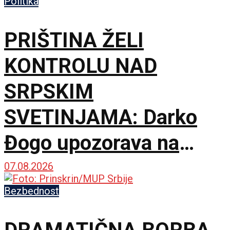
Politika
PRIŠTINA ŽELI
KONTROLU NAD
SRPSKIM
SVETINJAMA: Darko
Đogo upozorava na
opasne namere
07.08.2026
uvođenja licenciranih
Bezbednost
vodiča na KiM