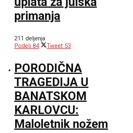
uplata za julska
primanja
211 deljenja
Podeli
84
Tweet
53
PORODIČNA
TRAGEDIJA U
BANATSKOM
KARLOVCU:
Maloletnik nožem