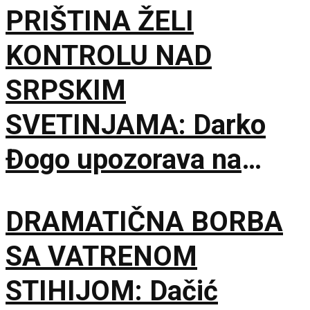
PRIŠTINA ŽELI
KONTROLU NAD
SRPSKIM
SVETINJAMA: Darko
Đogo upozorava na
opasne namere
DRAMATIČNA BORBA
uvođenja licenciranih
SA VATRENOM
vodiča na KiM
STIHIJOM: Dačić