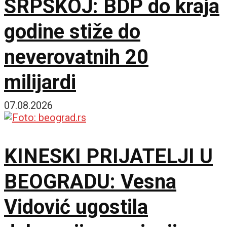
SRPSKOJ: BDP do kraja
godine stiže do
neverovatnih 20
milijardi
07.08.2026
KINESKI PRIJATELJI U
BEOGRADU: Vesna
Vidović ugostila