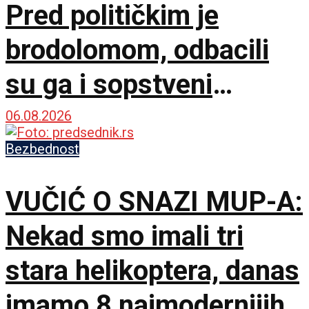
Pred političkim je
brodolomom, odbacili
su ga i sopstveni
saborci
06.08.2026
Bezbednost
VUČIĆ O SNAZI MUP-A:
Nekad smo imali tri
stara helikoptera, danas
imamo 8 najmodernijih,