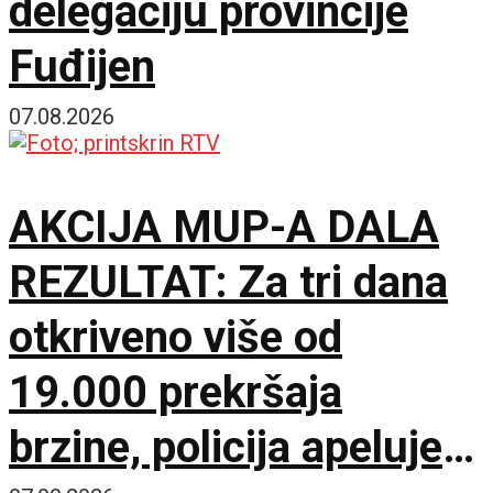
delegaciju provincije
Fuđijen
07.08.2026
AKCIJA MUP-A DALA
REZULTAT: Za tri dana
otkriveno više od
19.000 prekršaja
brzine, policija apeluje