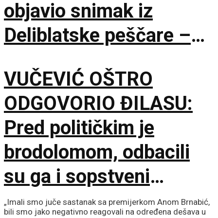
objavio snimak iz
Deliblatske peščare –
ubačena i tri helikoptera
VUČEVIĆ OŠTRO
ODGOVORIO ĐILASU:
Pred političkim je
brodolomom, odbacili
su ga i sopstveni
saborci
„Imali smo juče sastanak sa premijerkom Anom Brnabić,
bili smo jako negativno reagovali na određena dešava u