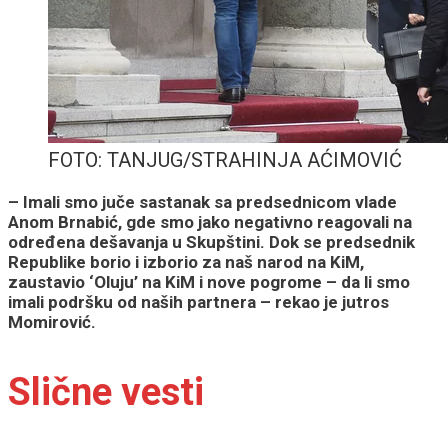
FOTO: TANJUG/STRAHINJA AĆIMOVIĆ
– Imali smo juče sastanak sa predsednicom vlade
Anom Brnabić, gde smo jako negativno reagovali na
određena dešavanja u Skupštini. Dok se predsednik
Republike borio i izborio za naš narod na KiM,
zaustavio ‘Oluju’ na KiM i nove pogrome – da li smo
imali podršku od naših partnera – rekao je jutros
Momirović.
Slične vesti