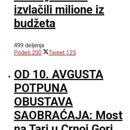
izvlačili milione iz
budžeta
499 deljenja
Podeli
200
Tweet
125
OD 10. AVGUSTA
POTPUNA
OBUSTAVA
SAOBRAĆAJA: Most
na Tari u Crnoj Gori