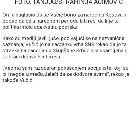
FOTO: TANJUG/STRAHINJA AĆIMOVIĆ
On je naglasio da se Vučić borio za narod na Kosovu, i
dodao da će u narednom periodu biti reči da li je ta
politika imala adekvatnu podršku.
Kako su mediji javili juče, pozivajući se na nezvanična
saznanja, Vučić je na sastanku vrha SNS rekao da je ta
stranka na zasedanju Skupštine Srbije bila usamljena u
odbrani državnih interesa.
„Veoma sam razočaran ponašanjem socijalista, koji su
bili negde između, želeći da se dodvore svima“, rekao je
takođe Vučić.