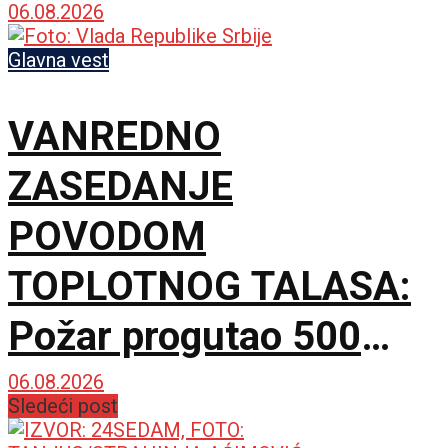
06.08.2026
Glavna vest
VANREDNO
ZASEDANJE
POVODOM
TOPLOTNOG TALASA:
Požar progutao 500
hektara Peščare, sutra
06.08.2026
Sledeći post
nove mere Vlade