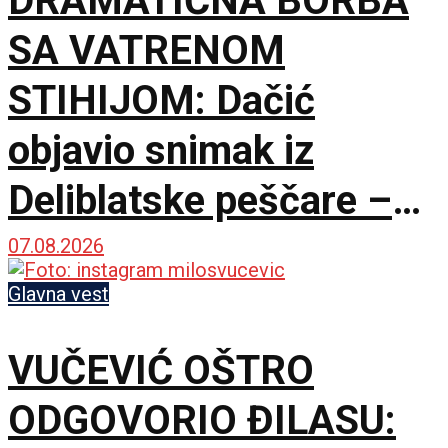
DRAMATIČNA BORBA
SA VATRENOM
STIHIJOM: Dačić
objavio snimak iz
Deliblatske peščare –
ubačena i tri helikoptera
07.08.2026
Glavna vest
VUČEVIĆ OŠTRO
ODGOVORIO ĐILASU: