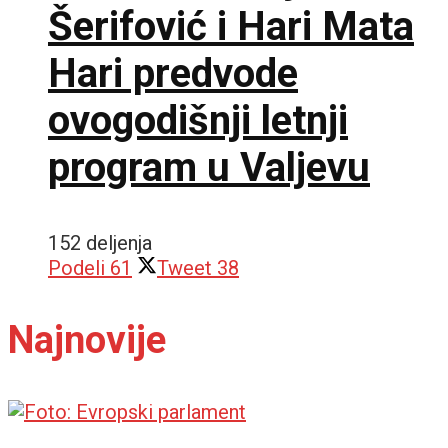
Šerifović i Hari Mata
Hari predvode
ovogodišnji letnji
program u Valjevu
152 deljenja
Podeli
61
Tweet
38
Najnovije