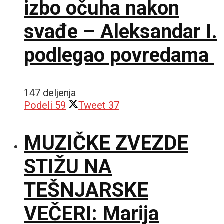
izbo očuha nakon
svađe – Aleksandar I.
podlegao povredama
147 deljenja
Podeli
59
Tweet
37
MUZIČKE ZVEZDE
STIŽU NA
TEŠNJARSKE
VEČERI: Marija