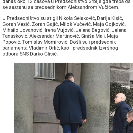
danas oko 12 časova u Predsedništvo Srbije gde treba da
se sastanu sa predsednikom Aleksandrom Vučićem.
U Predsedništvo su stigli Nikola Selaković, Darija Kisić,
Goran Vesić, Zoran Gajić, Miloš Vučević, Maja Gojković,
Mihailo Jovanović, Irena Vujović, Jelena Begović, Jelena
Tanasković, Aleksandar Martinović, Siniša Mali, Maja
Popović, Tomislav Momirović. Došli su i predsednik
parlamenta Vladimir Orlić, kao i predsednik Izvršnog
odbora SNS Darko Glisić.