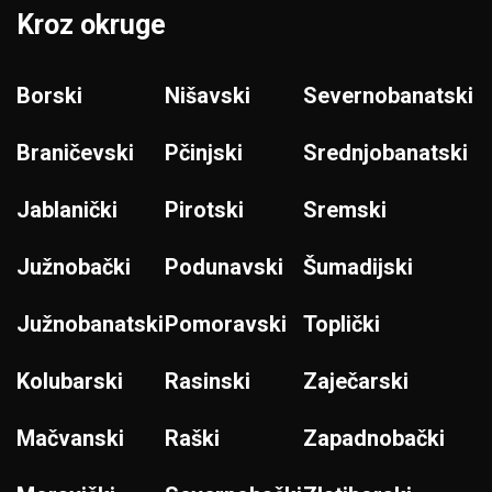
Kroz okruge
Borski
Nišavski
Severnobanatski
Braničevski
Pčinjski
Srednjobanatski
Jablanički
Pirotski
Sremski
Južnobački
Podunavski
Šumadijski
Južnobanatski
Pomoravski
Toplički
Kolubarski
Rasinski
Zaječarski
Mačvanski
Raški
Zapadnobački