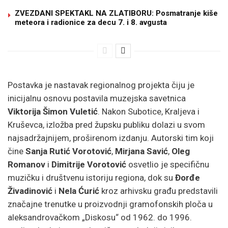
ZVEZDANI SPEKTAKL NA ZLATIBORU: Posmatranje kiše
meteora i radionice za decu 7. i 8. avgusta
Postavka je nastavak regionalnog projekta čiju je
inicijalnu osnovu postavila muzejska savetnica
Viktorija Šimon Vuletić
. Nakon Subotice, Kraljeva i
Kruševca, izložba pred župsku publiku dolazi u svom
najsadržajnijem, proširenom izdanju. Autorski tim koji
čine
Sanja Rutić Vorotović
,
Mirjana Savić
,
Oleg
Romanov
i
Dimitrije Vorotović
osvetlio je specifičnu
muzičku i društvenu istoriju regiona, dok su
Đorđe
Živadinović
i
Nela Ćurić
kroz arhivsku građu predstavili
značajne trenutke u proizvodnji gramofonskih ploča u
aleksandrovačkom „Diskosu“ od 1962. do 1996.