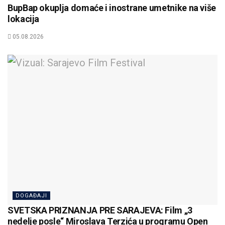
BupBap okuplja domaće i inostrane umetnike na više
lokacija
05.08.2026
DOGAĐAJI
SVETSKA PRIZNANJA PRE SARAJEVA: Film „3
nedelje posle“ Miroslava Terzića u programu Open