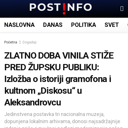
NASLOVNA
DANAS
POLITIKA
SVET
Početna
Događaji
ZLATNO DOBA VINILA STIŽE
PRED ŽUPSKU PUBLIKU:
Izložba o istoriji gramofona i
kultnom „Diskosu“ u
Aleksandrovcu
Jedinstvena postavka tri nacionalna muzeja,
dopunjena lokalnim arhivama, donosi najsadržajnije