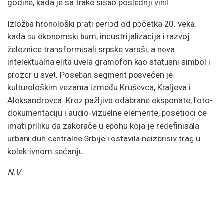
godine, kada je sa trake sišao poslednji vinil.
Izložba hronološki prati period od početka 20. veka,
kada su ekonomski bum, industrijalizacija i razvoj
železnice transformisali srpske varoši, a nova
intelektualna elita uvela gramofon kao statusni simbol i
prozor u svet. Poseban segment posvećen je
kulturološkim vezama između Kruševca, Kraljeva i
Aleksandrovca. Kroz pažljivo odabrane eksponate, foto-
dokumentaciju i audio-vizuelne elemente, posetioci će
imati priliku da zakorače u epohu koja je redefinisala
urbani duh centralne Srbije i ostavila neizbrisiv trag u
kolektivnom sećanju.
N.V.