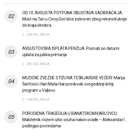
OD 10. AVGUSTA POTPUNA OBUSTAVA SAOBRAĆAJA:
Most na Tari u Crnoj Gori biće zatvoren zbog rekonstrukcije
do kraja oktobra
226 DELJENJA
AVGUSTOVSKA ISPLATA PENZIJA: Poznati svi datumi
uplata za julska primanja
201 DELJENJA
MUZIČKE ZVEZDE STIŽU NA TEŠNJARSKE VEČERI: Marija
Šerifović i Hari Mata Hari predvode ovogodišnji letnji
program u Valjevu
148 DELJENJA
PORODIČNA TRAGEDIJA U BANATSKOM KARLOVCU:
Maloletnik nožem izbo očuha nakon svađe – Aleksandar I.
podlegao povredama