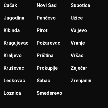
Čačak
Novi Sad
Subotica
Jagodina
Pančevo
Užice
Kikinda
Pirot
Valjevo
Kragujevac
Požarevac
Vranje
Kraljevo
Priština
Vršac
Kruševac
Prokuplje
Zaječar
Leskovac
Šabac
Zrenjanin
Loznica
Smederevo