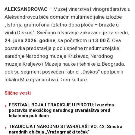
ALEKSANDROVAC
– Muzej vinarstva i vinogradarstva u
Aleksandrovcu biće domaćin multimedijalne izložbe
„Istorija gramofona i zlatno doba ploča – brazde u
vinilu Diskos“. Svečano otvaranje zakazano je za sredu,
24. juna 2026. godine
, sa početkom u
13.00 č
. Ova
postavka predstavlja plod uspešne međumuzejske
saradnje Narodnog muzeja Kruševac, Narodnog
muzeja Kraljevo i Muzeja nauke i tehnike iz Beograda,
dok su segment posvećen fabrici „Diskos“ upotpunili
lokalni Muzej vinarstva i Dom kulture.
Slične vesti
FESTIVAL BOJA I TRADICIJE U PIROTU: Izuzetna
postavka meksičkog narodnog stvaralaštva pred
lokalnom publikom
TRADICIJA I NARODNO STVARALAŠTVO: 42. Smotra
narodnih običaja „Vražogrnački točak“