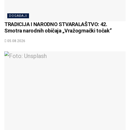
DOGAĐAJI
TRADICIJA I NARODNO STVARALAŠTVO: 42.
Smotra narodnih običaja „Vražogrnački točak“
05.08.2026