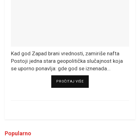
Kad god Zapad brani vrednosti, zamiriše nafta
Postoji jedna stara geopolitička slučajnost koja
se uporno ponavlja: gde god se iznenada...
DETAILS
PROČITAJ VIŠE
Popularno