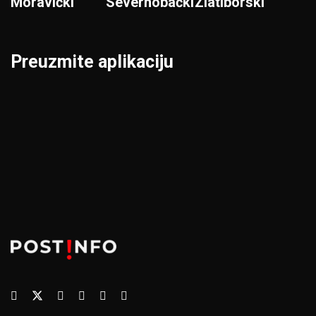
Moravički
Severnobački
Zlatiborski
Preuzmite aplikaciju