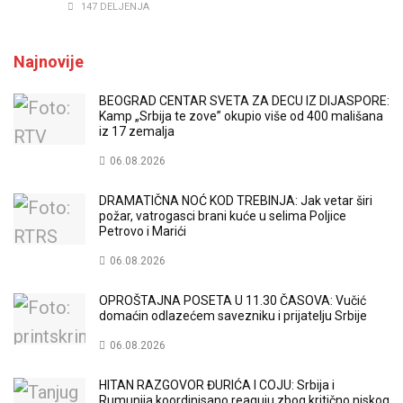
147 DELJENJA
Najnovije
BEOGRAD CENTAR SVETA ZA DECU IZ DIJASPORE:
Kamp „Srbija te zove” okupio više od 400 mališana
iz 17 zemalja
06.08.2026
DRAMATIČNA NOĆ KOD TREBINJA: Jak vetar širi
požar, vatrogasci brani kuće u selima Poljice
Petrovo i Marići
06.08.2026
OPROŠTAJNA POSETA U 11.30 ČASOVA: Vučić
domaćin odlazećem savezniku i prijatelju Srbije
06.08.2026
HITAN RAZGOVOR ĐURIĆA I COJU: Srbija i
Rumunija koordinisano reaguju zbog kritično niskog