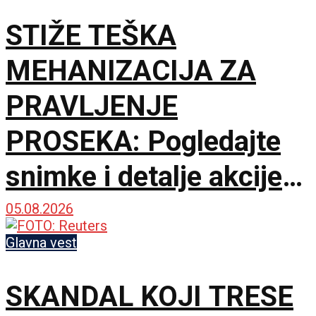
STIŽE TEŠKA
MEHANIZACIJA ZA
PRAVLJENJE
PROSEKA: Pogledajte
snimke i detalje akcije
MUP-a u Deliblatskoj
05.08.2026
peščari
Glavna vest
SKANDAL KOJI TRESE