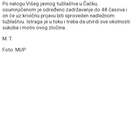
komandante na frontu!
Po nalogu Višeg javnog tužilaštva u Čačku,
osumnjičenom je određeno zadržavanje do 48 časova i
on će uz krivičnu prijavu biti sproveden nadležnom
tužilaštvu. Istraga je u toku i treba da utvrdi sve okolnosti
sukoba i motiv ovog zločina.
M. T.
Foto: MUP