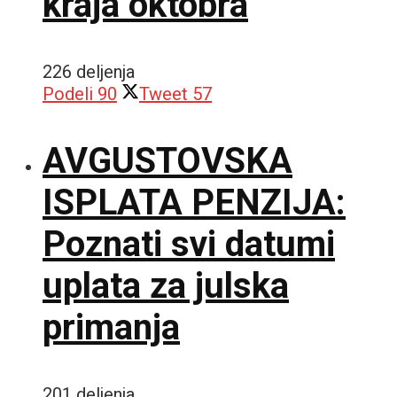
kraja oktobra
226 deljenja
Podeli
90
Tweet
57
AVGUSTOVSKA
ISPLATA PENZIJA:
Poznati svi datumi
uplata za julska
primanja
201 deljenja