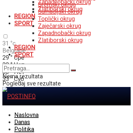
Zapadnobački okrug
Sremski okrug
Zlatiborski okrug
Šumadijski okrug
REGION
Toplički okrug
SPORT
Zaječarski okrug
Zapadnobački okrug
Zlatiborski okrug
31
°c
REGION
Belgrade
SPORT
29
°
Сре
32
°
Чет
33
°
Пет
Nema rezultata
33
°
Суб
Pogledaj sve rezultate
Naslovna
Danas
Politika