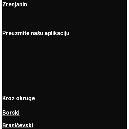
Zrenjanin
Preuzmite našu aplikaciju
Kroz okruge
Borski
Braničevski