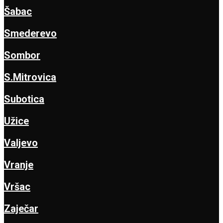
Šabac
Smederevo
Sombor
S.Mitrovica
Subotica
Užice
Valjevo
Vranje
Vršac
Zaječar