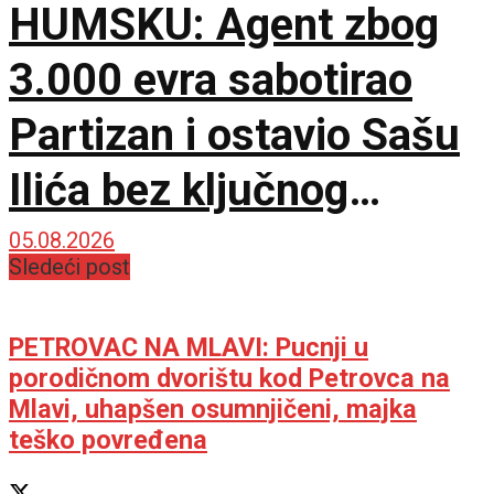
HUMSKU: Agent zbog
3.000 evra sabotirao
Partizan i ostavio Sašu
Ilića bez ključnog
pojačanja za Evropu!
05.08.2026
Sledeći post
PETROVAC NA MLAVI: Pucnji u
porodičnom dvorištu kod Petrovca na
Mlavi, uhapšen osumnjičeni, majka
teško povređena