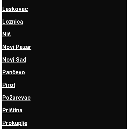
Leskovac
Loznica
Niš
Novi Pazar
Novi Sad
Pančevo
Pirot
Požarevac
Priština
Prokuplje