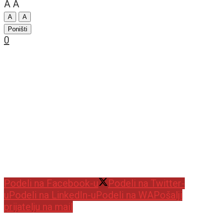
A
A
A
A
Poništi
0
Podeli na Facebook-u
Podeli na Twitter-
u
Podeli na LinkedIn-u
Podeli na WA
Pošalji
prijatelju na mail