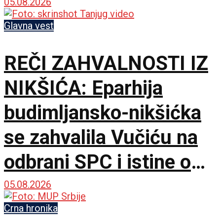
komandante na frontu!
05.08.2026
Glavna vest
REČI ZAHVALNOSTI IZ
NIKŠIĆA: Eparhija
budimljansko-nikšićka
se zahvalila Vučiću na
odbrani SPC i istine o
litijama
05.08.2026
Crna hronika