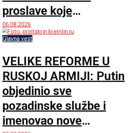
proslave koje
vaskrsavaju bol i
06.08.2026
stradanje Srba
Glavna vest
VELIKE REFORME U
RUSKOJ ARMIJI: Putin
objedinio sve
pozadinske službe i
imenovao nove