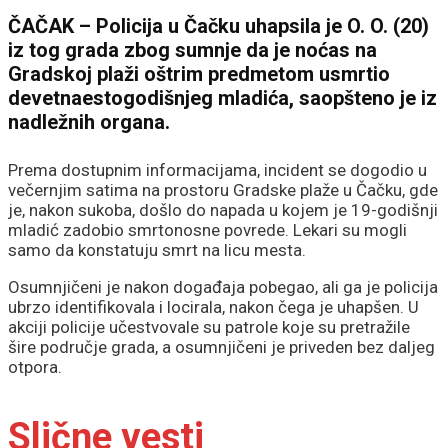
ČAČAK – Policija u Čačku uhapsila je O. O. (20)
iz tog grada zbog sumnje da je noćas na
Gradskoj plaži oštrim predmetom usmrtio
devetnaestogodišnjeg mladića, saopšteno je iz
nadležnih organa.
Prema dostupnim informacijama, incident se dogodio u
večernjim satima na prostoru Gradske plaže u Čačku, gde
je, nakon sukoba, došlo do napada u kojem je 19-godišnji
mladić zadobio smrtonosne povrede. Lekari su mogli
samo da konstatuju smrt na licu mesta.
Osumnjičeni je nakon događaja pobegao, ali ga je policija
ubrzo identifikovala i locirala, nakon čega je uhapšen. U
akciji policije učestvovale su patrole koje su pretražile
šire područje grada, a osumnjičeni je priveden bez daljeg
otpora.
Slične vesti