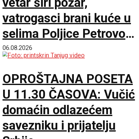
vetar širi požar,
vatrogasci brani kuće u
selima Poljice Petrovo i
Marići
06.08.2026
OPROŠTAJNA POSETA
U 11.30 ČASOVA: Vučić
domaćin odlazećem
savezniku i prijatelju