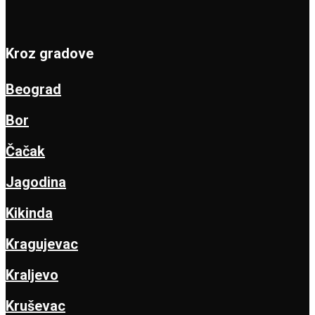
Kroz gradove
Beograd
Bor
Čačak
Jagodina
Kikinda
Kragujevac
Kraljevo
Kruševac