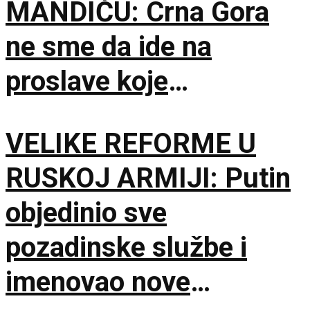
MANDIĆU: Crna Gora
ne sme da ide na
proslave koje
vaskrsavaju bol i
VELIKE REFORME U
stradanje Srba
RUSKOJ ARMIJI: Putin
objedinio sve
pozadinske službe i
imenovao nove