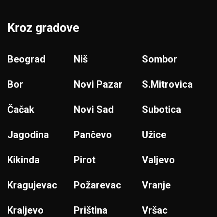
Kroz gradove
Beograd
Niš
Sombor
Bor
Novi Pazar
S.Mitrovica
Čačak
Novi Sad
Subotica
Jagodina
Pančevo
Užice
Kikinda
Pirot
Valjevo
Kragujevac
Požarevac
Vranje
Kraljevo
Priština
Vršac