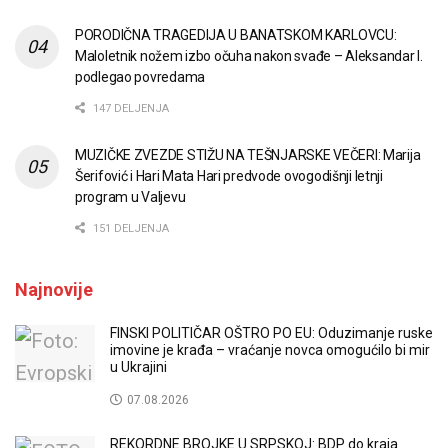
PORODIČNA TRAGEDIJA U BANATSKOM KARLOVCU:
Maloletnik nožem izbo očuha nakon svađe – Aleksandar I.
podlegao povredama
147 DELJENJA
MUZIČKE ZVEZDE STIŽU NA TEŠNJARSKE VEČERI: Marija
Šerifović i Hari Mata Hari predvode ovogodišnji letnji
program u Valjevu
151 DELJENJA
Najnovije
FINSKI POLITIČAR OŠTRO PO EU: Oduzimanje ruske
imovine je krađa – vraćanje novca omogućilo bi mir
u Ukrajini
07.08.2026
REKORDNE BROJKE U SRPSKOJ: BDP do kraja