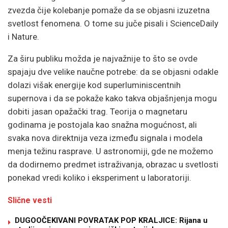
zvezda čije kolebanje pomaže da se objasni izuzetna
svetlost fenomena. O tome su juče pisali i ScienceDaily
i Nature.
Za širu publiku možda je najvažnije to što se ovde
spajaju dve velike naučne potrebe: da se objasni odakle
dolazi višak energije kod superluminiscentnih
supernova i da se pokaže kako takva objašnjenja mogu
dobiti jasan opažački trag. Teorija o magnetaru
godinama je postojala kao snažna mogućnost, ali
svaka nova direktnija veza između signala i modela
menja težinu rasprave. U astronomiji, gde ne možemo
da dodirnemo predmet istraživanja, obrazac u svetlosti
ponekad vredi koliko i eksperiment u laboratoriji.
Slične vesti
DUGOOČEKIVANI POVRATAK POP KRALJICE: Rijana u