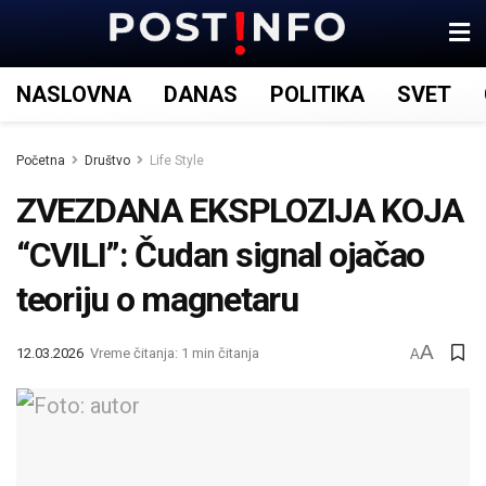
NASLOVNA
DANAS
POLITIKA
SVET
Početna
Društvo
Life Style
ZVEZDANA EKSPLOZIJA KOJA
“CVILI”: Čudan signal ojačao
teoriju o magnetaru
A
12.03.2026
Vreme čitanja: 1 min čitanja
A