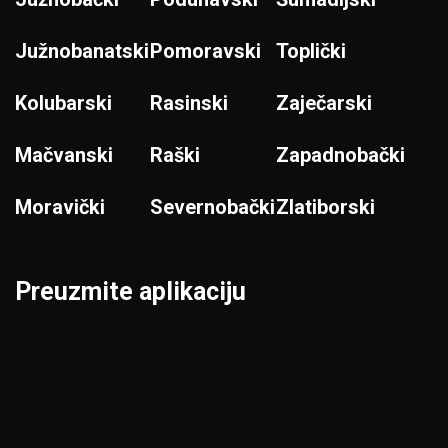
Južnobanatski
Pomoravski
Toplički
Kolubarski
Rasinski
Zaječarski
Mačvanski
Raški
Zapadnobački
Moravički
Severnobački
Zlatiborski
Preuzmite aplikaciju