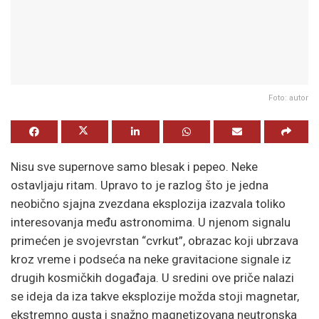
Foto: autor
Nisu sve supernove samo blesak i pepeo. Neke
ostavljaju ritam. Upravo to je razlog što je jedna
neobično sjajna zvezdana eksplozija izazvala toliko
interesovanja među astronomima. U njenom signalu
primećen je svojevrstan “cvrkut”, obrazac koji ubrzava
kroz vreme i podseća na neke gravitacione signale iz
drugih kosmičkih događaja. U sredini ove priče nalazi
se ideja da iza takve eksplozije možda stoji magnetar,
ekstremno gusta i snažno magnetizovana neutronska