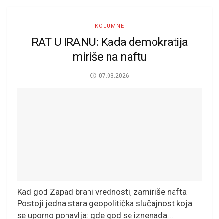
KOLUMNE
RAT U IRANU: Kada demokratija
miriše na naftu
07.03.2026
Kad god Zapad brani vrednosti, zamiriše nafta
Postoji jedna stara geopolitička slučajnost koja
se uporno ponavlja: gde god se iznenada...