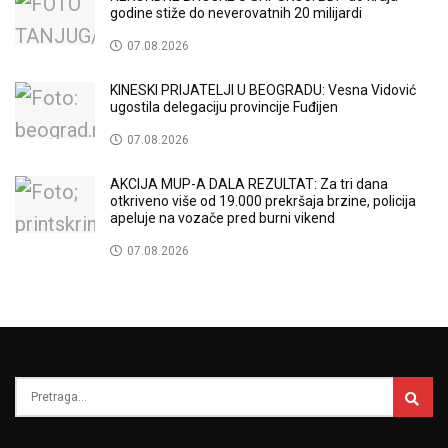
godine stiže do neverovatnih 20 milijardi
07.08.2026
KINESKI PRIJATELJI U BEOGRADU: Vesna Vidović
ugostila delegaciju provincije Fuđijen
07.08.2026
AKCIJA MUP-A DALA REZULTAT: Za tri dana
otkriveno više od 19.000 prekršaja brzine, policija
apeluje na vozače pred burni vikend
07.08.2026