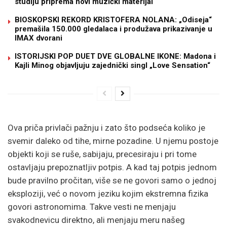
studiju priprema novi muzički materijal
BIOSKOPSKI REKORD KRISTOFERA NOLANA: „Odiseja“
premašila 150.000 gledalaca i produžava prikazivanje u
IMAX dvorani
ISTORIJSKI POP DUET DVE GLOBALNE IKONE: Madona i
Kajli Minog objavljuju zajednički singl „Love Sensation“
Ova priča privlači pažnju i zato što podseća koliko je
svemir daleko od tihe, mirne pozadine. U njemu postoje
objekti koji se ruše, sabijaju, precesiraju i pri tome
ostavljaju prepoznatljiv potpis. A kad taj potpis jednom
bude pravilno pročitan, više se ne govori samo o jednoj
eksploziji, već o novom jeziku kojim ekstremna fizika
govori astronomima. Takve vesti ne menjaju
svakodnevicu direktno, ali menjaju meru našeg