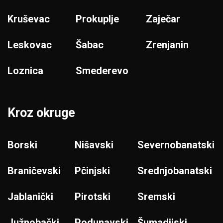
Kruševac
Prokuplje
Zaječar
Leskovac
Šabac
Zrenjanin
Loznica
Smederevo
Kroz okruge
Borski
Nišavski
Severnobanatski
Braničevski
Pčinjski
Srednjobanatski
Jablanički
Pirotski
Sremski
Južnobački
Podunavski
Šumadijski