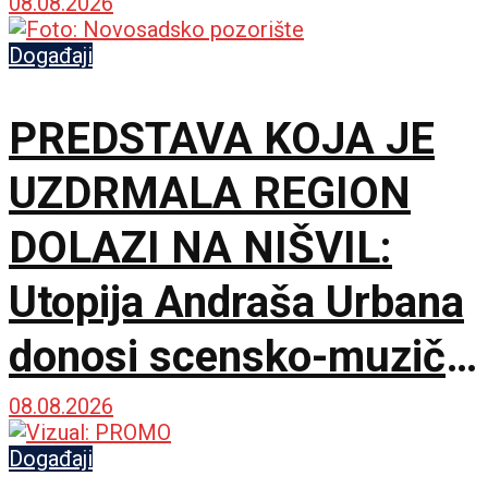
provod u Jalovik Izvor
08.08.2026
Događaji
PREDSTAVA KOJA JE
UZDRMALA REGION
DOLAZI NA NIŠVIL:
Utopija Andraša Urbana
donosi scensko-muzički
šok za bolji život
08.08.2026
Događaji