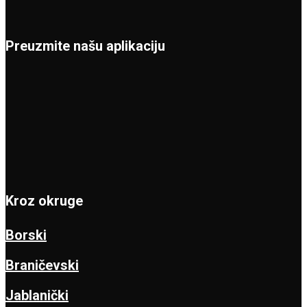
Preuzmite našu aplikaciju
Kroz okruge
Borski
Braničevski
Jablanički