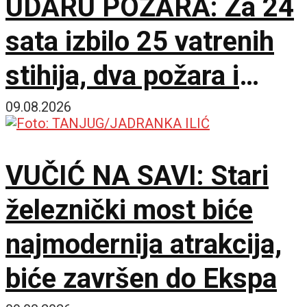
UDARU POŽARA: Za 24
sata izbilo 25 vatrenih
stihija, dva požara i
dalje aktivna
09.08.2026
VUČIĆ NA SAVI: Stari
železnički most biće
najmodernija atrakcija,
biće završen do Ekspa