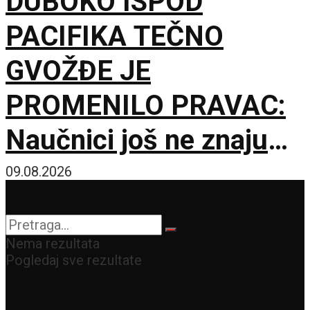
DUBOKO ISPOD
PACIFIKA TEČNO
GVOŽĐE JE
PROMENILO PRAVAC:
Naučnici još ne znaju
šta ga je nateralo da se
09.08.2026
okrene
Nema rezultata
Pogledaj sve rezultate