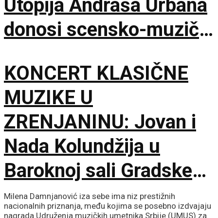
Utopija Andraša Urbana
donosi scensko-muzički
šok za bolji život
KONCERT KLASIČNE
MUZIKE U
ZRENJANINU: Jovan i
Nada Kolundžija u
Baroknoj sali Gradske
kuće
Milena Damnjanović iza sebe ima niz prestižnih
nacionalnih priznanja, među kojima se posebno izdvajaju
nagrada Udruženja muzičkih umetnika Srbije (UMUS) za