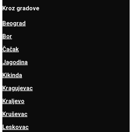
Kroz gradove
Beograd
Bor
Čačak
Jagodina
Kikinda
Kragujevac
Kraljevo
Kruševac
Leskovac