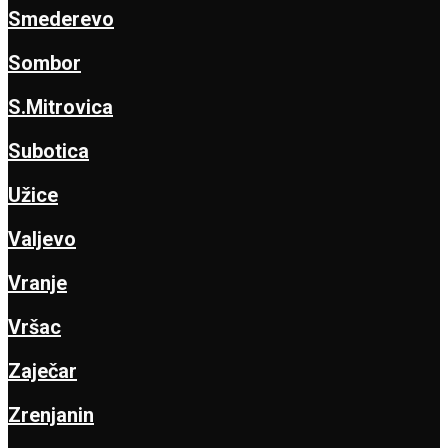
Smederevo
Sombor
S.Mitrovica
Subotica
Užice
Valjevo
Vranje
Vršac
Zaječar
Zrenjanin