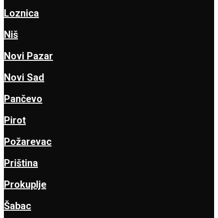
Loznica
Niš
Novi Pazar
Novi Sad
Pančevo
Pirot
Požarevac
Priština
Prokuplje
Šabac