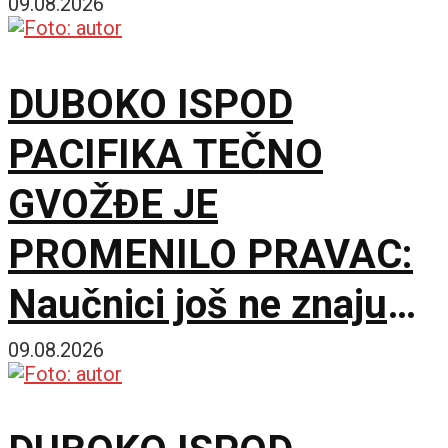
09.08.2026
DUBOKO ISPOD
PACIFIKA TEČNO
GVOŽĐE JE
PROMENILO PRAVAC:
Naučnici još ne znaju
šta ga je nateralo da se
09.08.2026
okrene