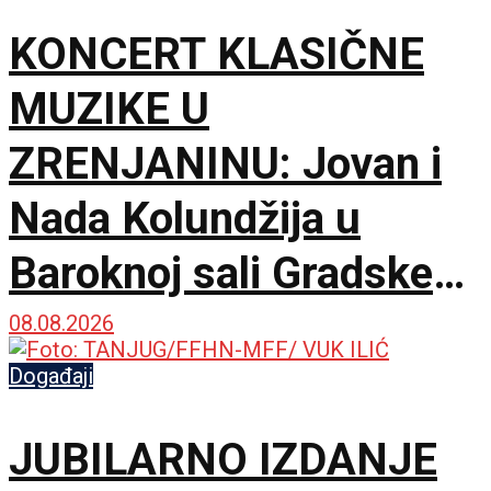
KONCERT KLASIČNE
MUZIKE U
ZRENJANINU: Jovan i
Nada Kolundžija u
Baroknoj sali Gradske
kuće
08.08.2026
Događaji
JUBILARNO IZDANJE