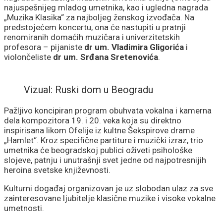
najuspešnijeg mladog umetnika, kao i ugledna nagrada
„Muzika Klasika“ za najboljeg ženskog izvođača. Na
predstojećem koncertu, ona će nastupiti u pratnji
renomiranih domaćih muzičara i univerzitetskih
profesora – pijaniste
dr um. Vladimira Gligorića
i
violončeliste
dr um. Srđana Sretenovića
.
Vizual: Ruski dom u Beogradu
Pažljivo koncipiran program obuhvata vokalna i kamerna
dela kompozitora 19. i 20. veka koja su direktno
inspirisana likom Ofelije iz kultne Šekspirove drame
„Hamlet“. Kroz specifične partiture i muzički izraz, trio
umetnika će beogradskoj publici oživeti psihološke
slojeve, patnju i unutrašnji svet jedne od najpotresnijih
heroina svetske književnosti.
Kulturni događaj organizovan je uz slobodan ulaz za sve
zainteresovane ljubitelje klasične muzike i visoke vokalne
umetnosti.