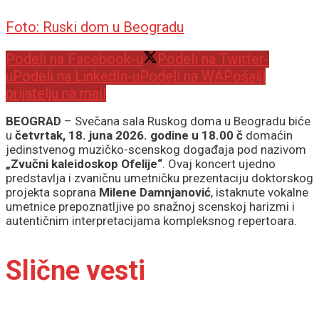
Foto: Ruski dom u Beogradu
Podeli na Facebook-u
Podeli na Twitter-
u
Podeli na LinkedIn-u
Podeli na WA
Pošalji
prijatelju na mail
BEOGRAD
– Svečana sala Ruskog doma u Beogradu biće
u
četvrtak, 18. juna 2026. godine u 18.00 č
domaćin
jedinstvenog muzičko-scenskog događaja pod nazivom
„Zvučni kaleidoskop Ofelije“
. Ovaj koncert ujedno
predstavlja i zvaničnu umetničku prezentaciju doktorskog
projekta soprana
Milene Damnjanović
, istaknute vokalne
umetnice prepoznatljive po snažnoj scenskoj harizmi i
autentičnim interpretacijama kompleksnog repertoara.
Slične vesti