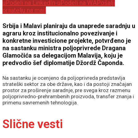
u
Podeli na LinkedIn-u
Podeli na WA
Pošalji
prijatelju na mail
Srbija i Malavi planiraju da unaprede saradnju u
agraru kroz institucionalno povezivanje i
konkretne investicione projekte, potvrđeno je
na sastanku ministra poljoprivrede Dragana
Glamočića sa delegacijom Malavija, koju je
predvodio šef diplomatije
Džordž Čaponda
.
Na sastanku je ocenjeno da poljoprivreda predstavlja
strateški sektor za obe države, kao i da postoji značajan
prostor za proširenje saradnje, pre svega kroz razmenu
poljoprivredno-prehrambenih proizvoda, transfer znanja i
primenu savremenih tehnologija.
Slične vesti