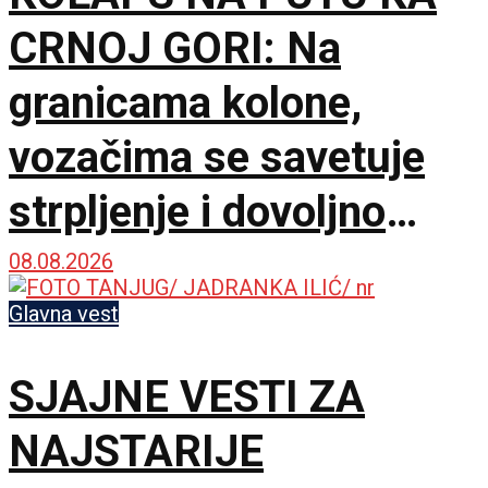
CRNOJ GORI: Na
granicama kolone,
vozačima se savetuje
strpljenje i dovoljno
vode
08.08.2026
Glavna vest
SJAJNE VESTI ZA
NAJSTARIJE