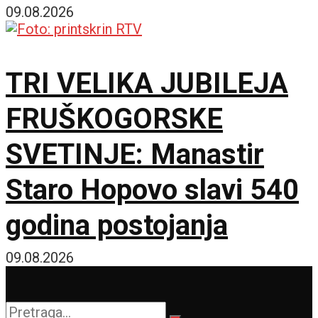
postajemo vojna sila
09.08.2026
TRI VELIKA JUBILEJA
FRUŠKOGORSKE
SVETINJE: Manastir
Staro Hopovo slavi 540
godina postojanja
09.08.2026