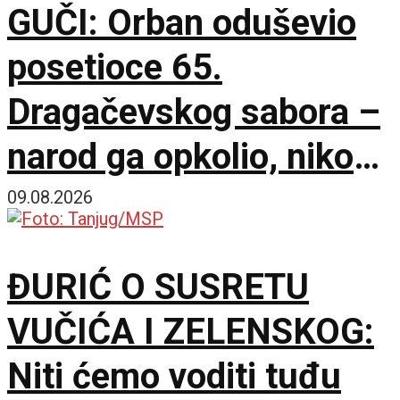
GUČI: Orban oduševio
posetioce 65.
Dragačevskog sabora –
narod ga opkolio, niko
ne veruje koliko je
09.08.2026
opušten
ĐURIĆ O SUSRETU
VUČIĆA I ZELENSKOG:
Niti ćemo voditi tuđu