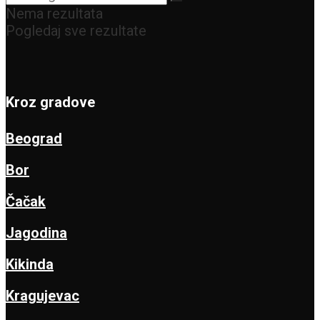
Nema rezultata
Pogledaj sve rezultate
Kroz gradove
Beograd
Bor
Čačak
Jagodina
Kikinda
Kragujevac