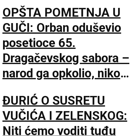
OPŠTA POMETNJA U
GUČI: Orban oduševio
posetioce 65.
Dragačevskog sabora –
narod ga opkolio, niko
ne veruje koliko je
ĐURIĆ O SUSRETU
opušten
VUČIĆA I ZELENSKOG:
Niti ćemo voditi tuđu