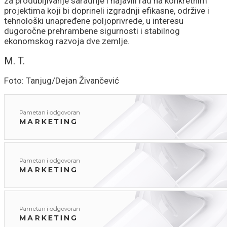
za produbljivanje saradnje i najavili rad na konkretnim
projektima koji bi doprineli izgradnji efikasne, održive i
tehnološki unapređene poljoprivrede, u interesu
dugoročne prehrambene sigurnosti i stabilnog
ekonomskog razvoja dve zemlje.
M. T.
Foto: Tanjug/Dejan Živančević