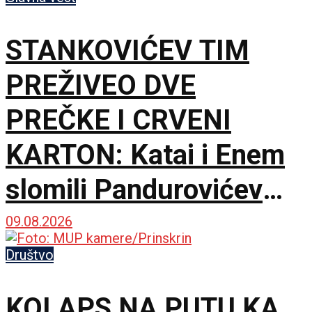
STANKOVIĆEV TIM
PREŽIVEO DVE
PREČKE I CRVENI
KARTON: Katai i Enem
slomili Pandurovićev
bedem, Pazarci
09.08.2026
promašivali u Ljutice
Društvo
Bogdana!
KOLAPS NA PUTU KA