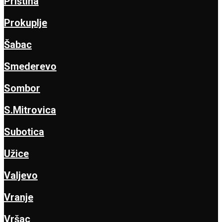
Priština
Prokuplje
Šabac
Smederevo
Sombor
S.Mitrovica
Subotica
Užice
Valjevo
Vranje
Vršac