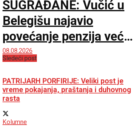
SUGRAĐANE: Vučić u
Belegišu najavio
povećanje penzija već
ove godine – Pratiće
08.08.2026
Sledeći post
rast plata
PATRIJARH PORFIRIJE: Veliki post je
vreme pokajanja, praštanja i duhovnog
rasta
Kolumne