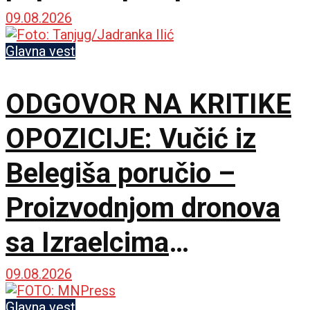
09.08.2026
Glavna vest
ODGOVOR NA KRITIKE
OPOZICIJE: Vučić iz
Belegiša poručio –
Proizvodnjom dronova
sa Izraelcima
postajemo vojna sila
09.08.2026
Glavna vest