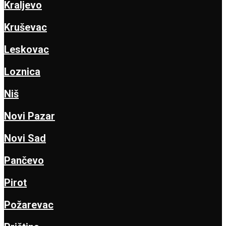
Kraljevo
Kruševac
Leskovac
Loznica
Niš
Novi Pazar
Novi Sad
Pančevo
Pirot
Požarevac