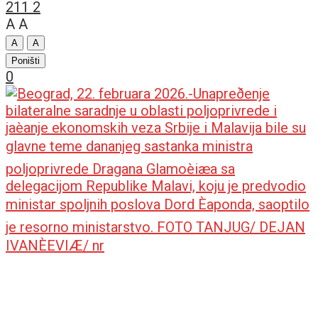
211
2
A
A
A
A
Poništi
0