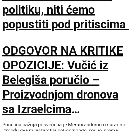
politiku, niti ćemo
popustiti pod pritiscima
ODGOVOR NA KRITIKE
OPOZICIJE: Vučić iz
Belegiša poručio –
Proizvodnjom dronova
sa Izraelcima
postajemo vojna sila
Posebna pažnja posvećena je Memorandumu o saradnji
između dva ministarstva poljoprivrede, koji je, prema