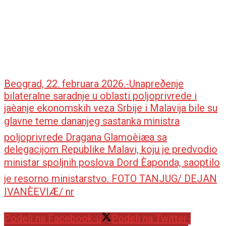
Beograd, 22. februara 2026.-Unapreðenje
bilateralne saradnje u oblasti poljoprivrede i
jaèanje ekonomskih veza Srbije i Malavija bile su
glavne teme dananjeg sastanka ministra
poljoprivrede Dragana Glamoèiæa sa
delegacijom Republike Malavi, koju je predvodio
ministar spoljnih poslova Dord Èaponda, saoptilo
je resorno ministarstvo. FOTO TANJUG/ DEJAN
IVANÈEVIÆ/ nr
Podeli na Facebook-u
Podeli na Twitter-