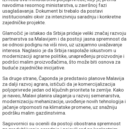
navodima resornog ministarstva, u završnoj fazi
usaglašavanja. Dokument bi trebalo da postavi
institucionalni okvir za intenzivniju saradnju i konkretne
zajedničke projekte.
Glamočić je istakao da Srbija pridaje veliki značaj razvoju
partnerstva sa Malavijem i da postoji jasna spremnost da
se odnosi podignu na viši nivo, uz uzajamno uvažavanje
interesa. Naglasio je da Srbija raspolaže iskustvom u
modernizaciji agrarne politike, unapređenju proizvodnje i
podršci malim proizvođačima, što može biti osnova za
buduće zajedničke inicijative.
Sa druge strane, Čaponda je predstavio planove Malavija
za dalji razvoj agrara, ističući da je komercijalizacija
poljoprivrede jedan od ključnih prioriteta te zemlje. Kako
je naveo, Malavi planira ulaganja u razvoj semenarstva,
modernizaciju mehanizacije, uvođenje novih tehnologija i
jačanje otpornosti na klimatske promene, uz snažniju
podršku malim gazdinstvima.
Sagovornici su ocenili da postoji obostrana spremnost