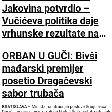
Jakovina potvrdio –
Vučićeva politika daje
vrhunske rezultate na
međunarodnoj sceni
ORBAN U GUČI: Bivši
mađarski premijer
posetio Dragačevski
sabor trubača
BRATISLAVA
– Ministar unutrašnjih poslova Srbije Ivica
Dačić i njegov slovački kolega Matuš Šutaj Eštok potpisali