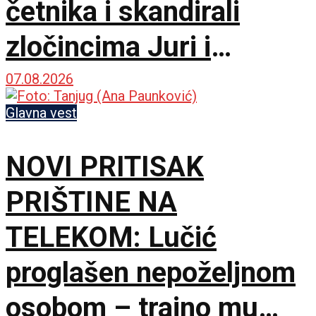
četnika i skandirali
zločincima Juri i
Bobanu
07.08.2026
Glavna vest
NOVI PRITISAK
PRIŠTINE NA
TELEKOM: Lučić
proglašen nepoželjnom
osobom – trajno mu