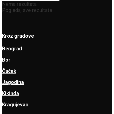
Nema rezultata
Pogledaj sve rezultate
Kroz gradove
Beograd
Bor
Čačak
Jagodina
Kikinda
Kragujevac