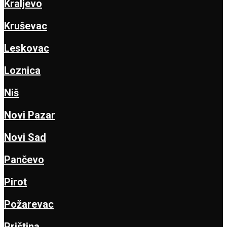
Kraljevo
Kruševac
Leskovac
Loznica
Niš
Novi Pazar
Novi Sad
Pančevo
Pirot
Požarevac
Priština