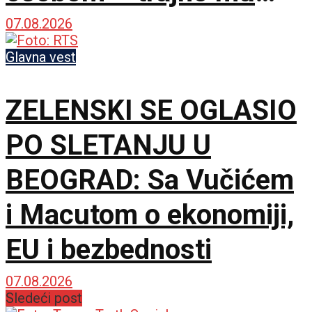
zabranjen ulazak na
07.08.2026
KiM
Glavna vest
ZELENSKI SE OGLASIO
PO SLETANJU U
BEOGRAD: Sa Vučićem
i Macutom o ekonomiji,
EU i bezbednosti
07.08.2026
Sledeći post