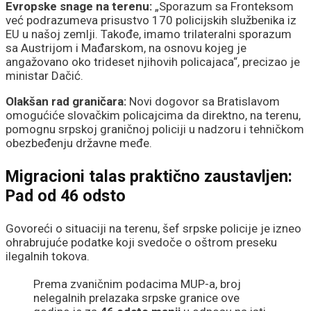
Evropske snage na terenu:
„Sporazum sa Fronteksom
već podrazumeva prisustvo 170 policijskih službenika iz
EU u našoj zemlji. Takođe, imamo trilateralni sporazum
sa Austrijom i Mađarskom, na osnovu kojeg je
angažovano oko trideset njihovih policajaca“, precizao je
ministar Dačić.
Olakšan rad graničara:
Novi dogovor sa Bratislavom
omogućiće slovačkim policajcima da direktno, na terenu,
pomognu srpskoj graničnoj policiji u nadzoru i tehničkom
obezbeđenju državne međe.
Migracioni talas praktično zaustavljen:
Pad od 46 odsto
Govoreći o situaciji na terenu, šef srpske policije je izneo
ohrabrujuće podatke koji svedoče o oštrom preseku
ilegalnih tokova.
Prema zvaničnim podacima MUP-a, broj
nelegalnih prelazaka srpske granice ove