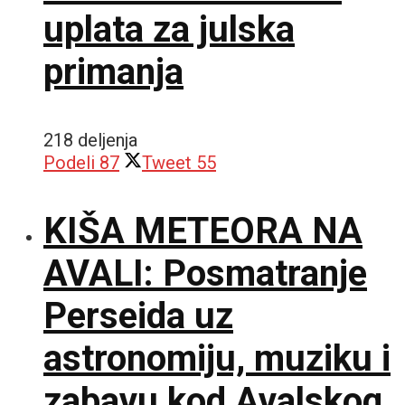
uplata za julska
primanja
218 deljenja
Podeli
87
Tweet
55
KIŠA METEORA NA
AVALI: Posmatranje
Perseida uz
astronomiju, muziku i
zabavu kod Avalskog