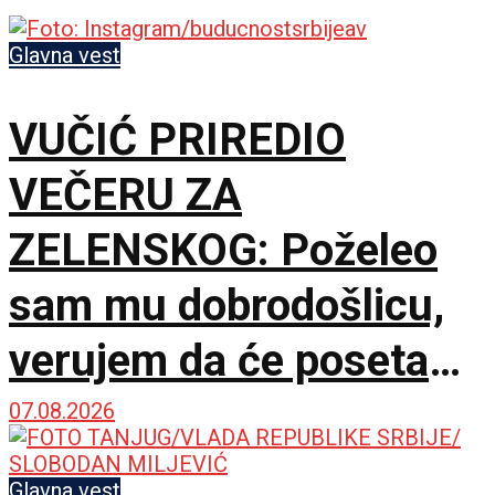
Glavna vest
VUČIĆ PRIREDIO
VEČERU ZA
ZELENSKOG: Poželeo
sam mu dobrodošlicu,
verujem da će poseta
doprineti razvoju
07.08.2026
odnosa
Glavna vest