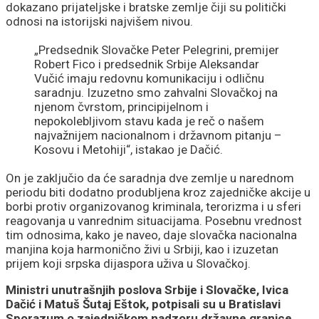
dokazano prijateljske i bratske zemlje čiji su politički
odnosi na istorijski najvišem nivou.
„Predsednik Slovačke Peter Pelegrini, premijer
Robert Fico i predsednik Srbije Aleksandar
Vučić imaju redovnu komunikaciju i odličnu
saradnju. Izuzetno smo zahvalni Slovačkoj na
njenom čvrstom, principijelnom i
nepokolebljivom stavu kada je reč o našem
najvažnijem nacionalnom i državnom pitanju –
Kosovu i Metohiji“, istakao je Dačić.
On je zaključio da će saradnja dve zemlje u narednom
periodu biti dodatno produbljena kroz zajedničke akcije u
borbi protiv organizovanog kriminala, terorizma i u sferi
reagovanja u vanrednim situacijama. Posebnu vrednost
tim odnosima, kako je naveo, daje slovačka nacionalna
manjina koja harmonično živi u Srbiji, kao i izuzetan
prijem koji srpska dijaspora uživa u Slovačkoj.
Ministri unutrašnjih poslova Srbije i Slovačke, Ivica
Dačić i Matuš Šutaj Eštok, potpisali su u Bratislavi
Sporazum o zajedničkom nadzoru državne granice