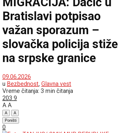
MIGRACIJA: Dačić u
Bratislavi potpisao
važan sporazum –
slovačka policija stiže
na srpske granice
09.06.2026
u
Bezbednost
,
Glavna vest
Vreme čitanja: 3 min čitanja
203
9
A
A
A
A
Poništi
0