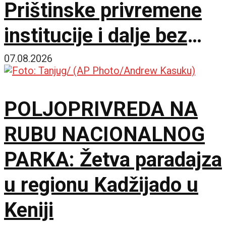
Prištinske privremene
institucije i dalje bez
dogovora o predsedniku
07.08.2026
skupštine
POLJOPRIVREDA NA
RUBU NACIONALNOG
PARKA: Žetva paradajza
u regionu Kadžijado u
Keniji