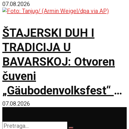
07.08.2026
ŠTAJERSKI DUH I
TRADICIJA U
BAVARSKOJ: Otvoren
čuveni
„Gäubodenvolksfest“ u
Štraubingu
07.08.2026