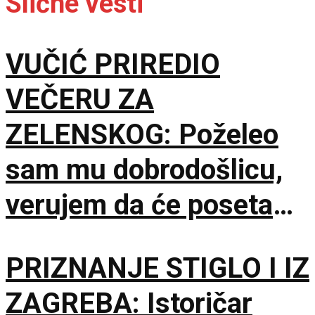
Slične vesti
VUČIĆ PRIREDIO
VEČERU ZA
ZELENSKOG: Poželeo
sam mu dobrodošlicu,
verujem da će poseta
doprineti razvoju
PRIZNANJE STIGLO I IZ
odnosa
ZAGREBA: Istoričar