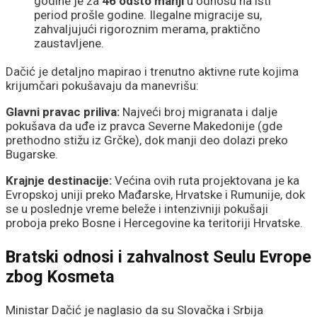
godine je za
46 odsto manji
u odnosu na isti
period prošle godine. Ilegalne migracije su,
zahvaljujući rigoroznim merama, praktično
zaustavljene.
Dačić je detaljno mapirao i trenutno aktivne rute kojima
krijumčari pokušavaju da manevrišu:
Glavni pravac priliva:
Najveći broj migranata i dalje
pokušava da uđe iz pravca Severne Makedonije (gde
prethodno stižu iz Grčke), dok manji deo dolazi preko
Bugarske.
Krajnje destinacije:
Većina ovih ruta projektovana je ka
Evropskoj uniji preko Mađarske, Hrvatske i Rumunije, dok
se u poslednje vreme beleže i intenzivniji pokušaji
proboja preko Bosne i Hercegovine ka teritoriji Hrvatske.
Bratski odnosi i zahvalnost Seulu Evrope
zbog Kosmeta
Ministar Dačić je naglasio da su Slovačka i Srbija