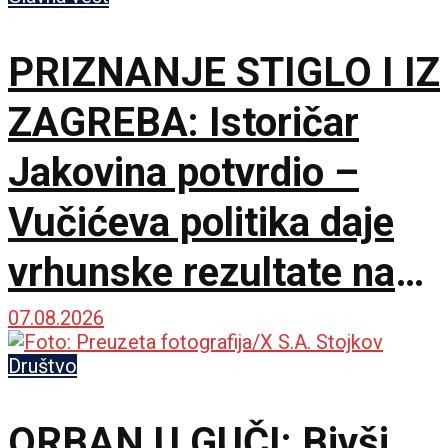
PRIZNANJE STIGLO I IZ
ZAGREBA: Istoričar
Jakovina potvrdio –
Vučićeva politika daje
vrhunske rezultate na
međunarodnoj sceni
07.08.2026
Društvo
ORBAN U GUČI: Bivši