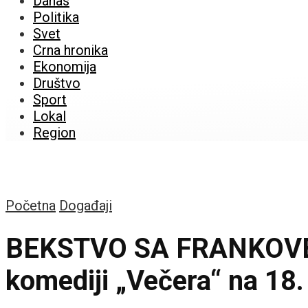
Danas
Politika
Svet
Crna hronika
Ekonomija
Društvo
Sport
Lokal
Region
Početna
Događaji
BEKSTVO SA FRANKOVE T
komediji „Večera“ na 1