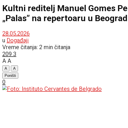
Kultni reditelj Manuel Gomes Pere
„Palas” na repertoaru u Beograd
28.05.2026
u
Događaji
Vreme čitanja: 2 min čitanja
209
3
A
A
A
A
Poništi
0