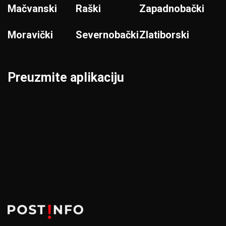
Mačvanski
Raški
Zapadnobački
Moravički
Severnobački
Zlatiborski
Preuzmite aplikaciju