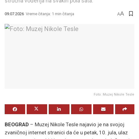
stručna vođenja na svakih pola sata.
A
09.07.2026
Vreme čitanja: 1 min čitanja
A
Foto: Muzej Nikole Tesle
BEOGRAD
– Muzej Nikole Tesle najavio je na svojoj
zvaničnoj internet stranici da će u petak, 10. jula, ulaz