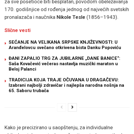
za sve posetioce biti besplatan, povodom obeležavanja
170. godišnjice od rođenja jednog od najvećih svetskih
pronalazača i naučnika
Nikole Tesle
(1856–1943).
Slične vesti
SEĆANJE NA VELIKANA SRPSKE KNJIŽEVNOSTI: U
Aranđelovcu svečano otkrivena bista Danku Popoviću
ĐANI ZAPALIO TRG ZA JUBILARNE „DANE BANICE“:
Saša Kovačević večeras nastavlja muzički maraton u
Beloj Palanci
TRADICIJA KOJA TRAJE OČUVANA U DRAGAČEVU:
Izabrani najbolji zdravičar i najlepša narodna nošnja na
65. Saboru trubača
Kako je precizirano u saopštenju, za individualne