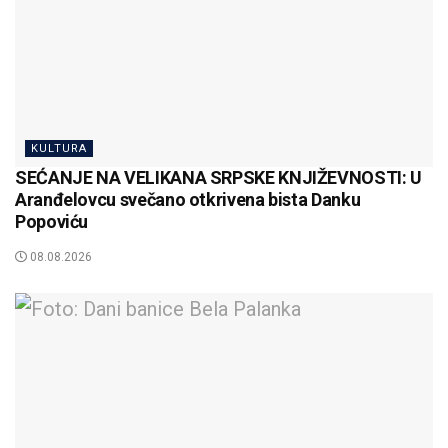
KULTURA
SEĆANJE NA VELIKANA SRPSKE KNJIŽEVNOSTI: U
Aranđelovcu svečano otkrivena bista Danku
Popoviću
08.08.2026