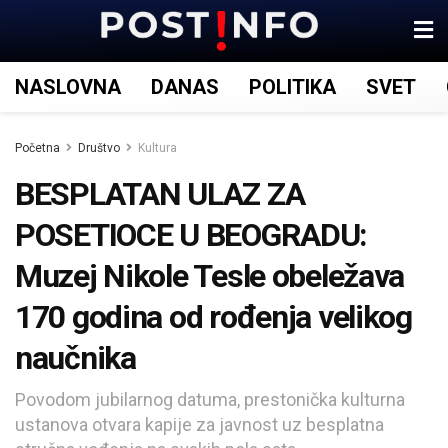
NASLOVNA
DANAS
POLITIKA
SVET
Početna
Društvo
Kultura
BESPLATAN ULAZ ZA
POSETIOCE U BEOGRADU:
Muzej Nikole Tesle obeležava
170 godina od rođenja velikog
naučnika
Povodom jubilarnog datuma, prestonička kulturna
ustanova otvara kapije za javnost uz besplatna