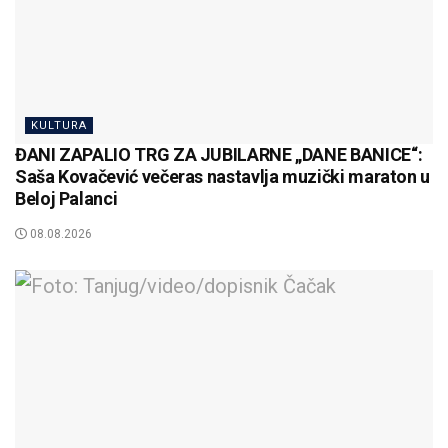
KULTURA
ĐANI ZAPALIO TRG ZA JUBILARNE „DANE BANICE“:
Saša Kovačević večeras nastavlja muzički maraton u
Beloj Palanci
08.08.2026