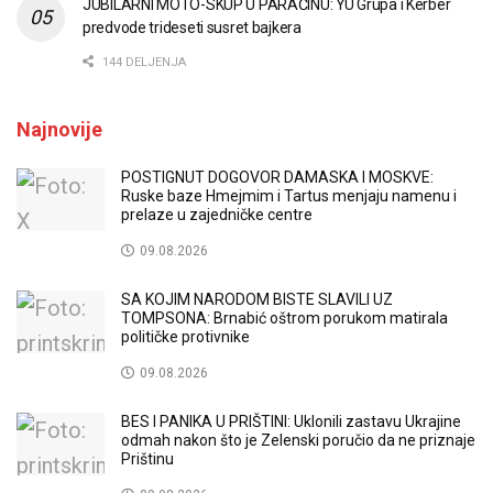
JUBILARNI MOTO-SKUP U PARAĆINU: YU Grupa i Kerber
predvode trideseti susret bajkera
144 DELJENJA
Najnovije
POSTIGNUT DOGOVOR DAMASKA I MOSKVE:
Ruske baze Hmejmim i Tartus menjaju namenu i
prelaze u zajedničke centre
09.08.2026
SA KOJIM NARODOM BISTE SLAVILI UZ
TOMPSONA: Brnabić oštrom porukom matirala
političke protivnike
09.08.2026
BES I PANIKA U PRIŠTINI: Uklonili zastavu Ukrajine
odmah nakon što je Zelenski poručio da ne priznaje
Prištinu