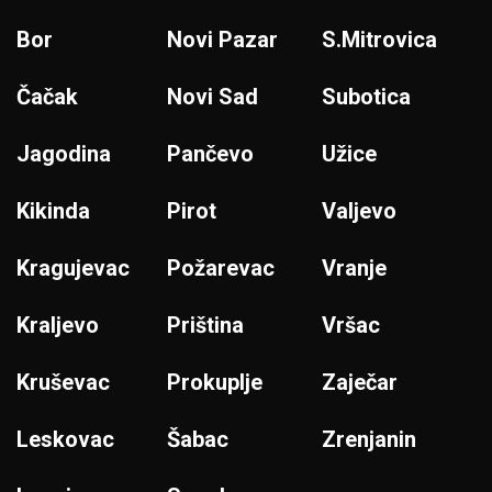
Bor
Novi Pazar
S.Mitrovica
Čačak
Novi Sad
Subotica
Jagodina
Pančevo
Užice
Kikinda
Pirot
Valjevo
Kragujevac
Požarevac
Vranje
Kraljevo
Priština
Vršac
Kruševac
Prokuplje
Zaječar
Leskovac
Šabac
Zrenjanin