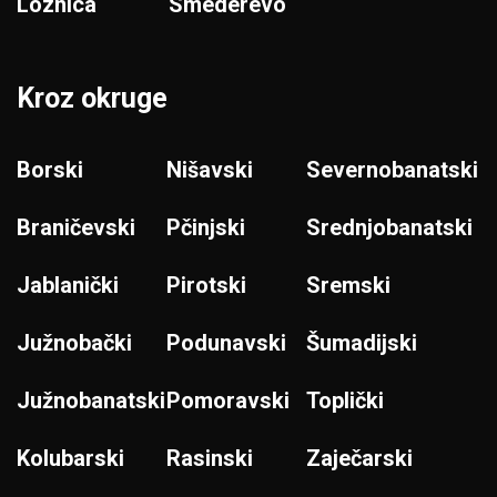
Loznica
Smederevo
Kroz okruge
Borski
Nišavski
Severnobanatski
Braničevski
Pčinjski
Srednjobanatski
Jablanički
Pirotski
Sremski
Južnobački
Podunavski
Šumadijski
Južnobanatski
Pomoravski
Toplički
Kolubarski
Rasinski
Zaječarski