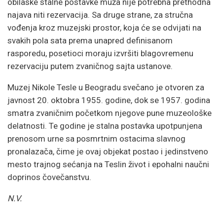
obilaske stalne postavke muža nije potrebna prethodna
najava niti rezervacija. Sa druge strane, za stručna
vođenja kroz muzejski prostor, koja će se odvijati na
svakih pola sata prema unapred definisanom
rasporedu, posetioci moraju izvršiti blagovremenu
rezervaciju putem zvaničnog sajta ustanove.
Muzej Nikole Tesle u Beogradu svečano je otvoren za
javnost 20. oktobra 1955. godine, dok se 1957. godina
smatra zvaničnim početkom njegove pune muzeološke
delatnosti. Te godine je stalna postavka upotpunjena
prenosom urne sa posmrtnim ostacima slavnog
pronalazača, čime je ovaj objekat postao i jedinstveno
mesto trajnog sećanja na Teslin život i epohalni naučni
doprinos čovečanstvu.
N.V.