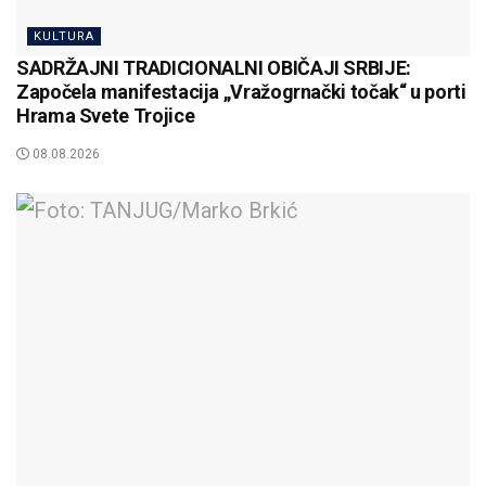
KULTURA
SADRŽAJNI TRADICIONALNI OBIČAJI SRBIJE:
Započela manifestacija „Vražogrnački točak“ u porti
Hrama Svete Trojice
08.08.2026