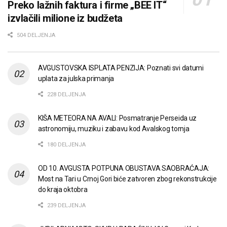
Preko lažnih faktura i firme „BEE IT“
izvlačili milione iz budžeta
504 DELJENJA
AVGUSTOVSKA ISPLATA PENZIJA: Poznati svi datumi
uplata za julska primanja
228 DELJENJA
KIŠA METEORA NA AVALI: Posmatranje Perseida uz
astronomiju, muziku i zabavu kod Avalskog tornja
180 DELJENJA
OD 10. AVGUSTA POTPUNA OBUSTAVA SAOBRAĆAJA:
Most na Tari u Crnoj Gori biće zatvoren zbog rekonstrukcije
do kraja oktobra
239 DELJENJA