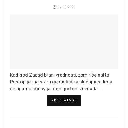
07.03.2026
Kad god Zapad brani vrednosti, zamiriše nafta
Postoji jedna stara geopolitička slučajnost koja
se uporno ponavlja: gde god se iznenada...
DETAILS
PROČITAJ VIŠE