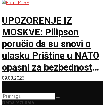
kiseonik i neon
UPOZORENJE IZ
MOSKVE: Pilipson
poručio da su snovi o
ulasku Prištine u NATO
opasni za bezbednost
Balkana
09.08.2026
Nema rezultata