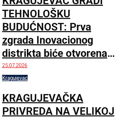
KRAGUJEVAC GRADI
TEHNOLOŠKU
BUDUĆNOST: Prva
zgrada Inovacionog
distrikta biće otvorena u
septembru
25.07.2026
Kragujevac
KRAGUJEVAČKA
PRIVREDA NA VELIKOJ