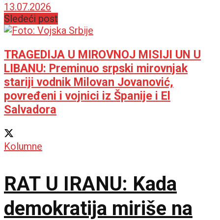
centra, stižu nove IT
13.07.2026
Sledeći post
investicije
TRAGEDIJA U MIROVNOJ MISIJI UN U
LIBANU: Preminuo srpski mirovnjak
stariji vodnik Milovan Jovanović,
povređeni i vojnici iz Španije i El
Salvadora
Kolumne
RAT U IRANU: Kada
demokratija miriše na