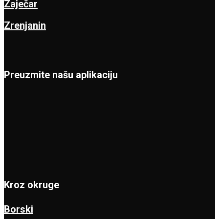
Zaječar
Zrenjanin
Preuzmite našu aplikaciju
Kroz okruge
Borski