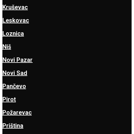
Kruševac
Leskovac
Loznica
Niš
Novi Pazar
Novi Sad
Pančevo
Pirot
Požarevac
Priština