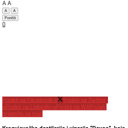
A
A
A
A
Poništi
0
Podeli na Facebook-u
Podeli na Twitter-
u
Podeli na LinkedIn-u
Podeli na WA
Pošalji
prijatelju na mail