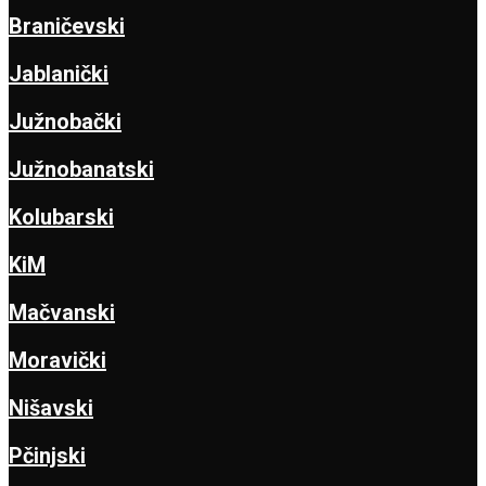
Braničevski
Jablanički
Južnobački
Južnobanatski
Kolubarski
KiM
Mačvanski
Moravički
Nišavski
Pčinjski