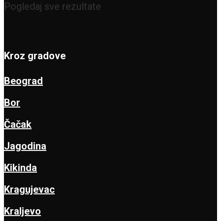
Pogledaj sve rezultate
Kroz gradove
Beograd
Bor
Čačak
Jagodina
Kikinda
Kragujevac
Kraljevo