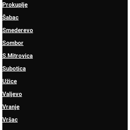
Prokuplje
Šabac
Smederevo
Sombor
S.Mitrovica
Subotica
Užice
Valjevo
Vranje
Vršac