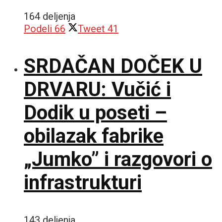
164 deljenja
Podeli
66
Tweet
41
SRDAČAN DOČEK U
DRVARU: Vučić i
Dodik u poseti –
obilazak fabrike
„Jumko” i razgovori o
infrastrukturi
143 deljenja