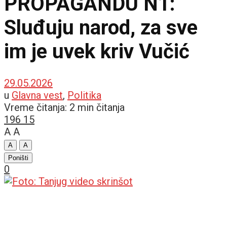
PROPAGANDU N1:
Sluđuju narod, za sve
im je uvek kriv Vučić
29.05.2026
u
Glavna vest
,
Politika
Vreme čitanja: 2 min čitanja
196
15
A
A
A
A
Poništi
0