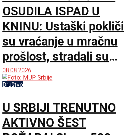
OSUDILA ISPAD U
KNINU: Ustaški pokliči
su vraćanje u mračnu
prošlost, stradali su
samo zato što su bili
08.08.2026
Srbi
Društvo
U SRBIJI TRENUTNO
AKTIVNO ŠEST