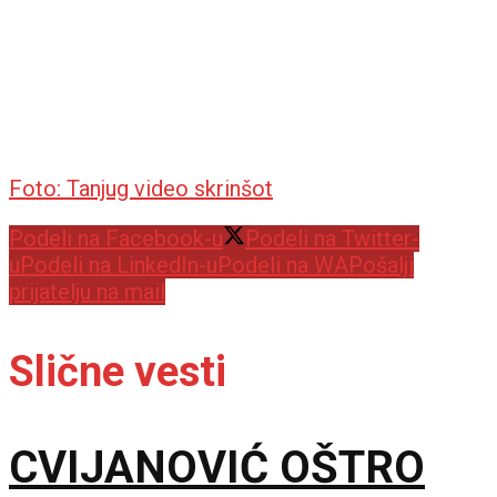
Foto: Tanjug video skrinšot
Podeli na Facebook-u
Podeli na Twitter-
u
Podeli na LinkedIn-u
Podeli na WA
Pošalji
prijatelju na mail
Slične vesti
CVIJANOVIĆ OŠTRO