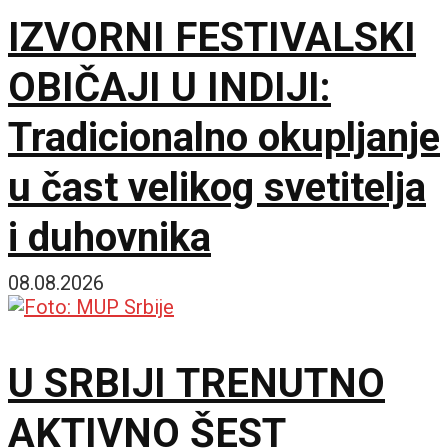
IZVORNI FESTIVALSKI
policija zbog rada kafića
OBIČAJI U INDIJI:
subotom
Tradicionalno okupljanje
u čast velikog svetitelja
i duhovnika
08.08.2026
U SRBIJI TRENUTNO
AKTIVNO ŠEST