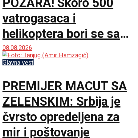
POŽARA! Skoro 500
vatrogasaca i
helikoptera bori se sa
vatrenom stihijom!
08.08.2026
Glavna vest
PREMIJER MACUT SA
ZELENSKIM: Srbija je
čvrsto opredeljena za
mir i poštovanje