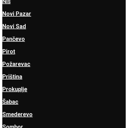
Niš
Novi Pazar
Novi Sad
Pančevo
Pirot
Požarevac
Priština
Prokuplje
Šabac
Smederevo
Sombor