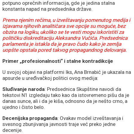
potpuno oprečnih informacija, gde je jedina stalna
konstanta napad na predsednika države.
Prema njenim rečima, u izveštavanju pomenutog medija i
izjavama njihovih analitičara sve opcije su moguće, bez
obzira na logiku, ukoliko se te vesti mogu iskoristiti za
političku diskreditaciju Aleksandra Vučića. Predsednica
parlamenta je istakla da je pravo čudo kako je zemlja
uopšte opstala pored takvog propagandnog delovanja.
Primer „profesionalnosti“ i stalne kontradikcije
U svojoj objavi na platformi Iks, Ana Brnabić je ukazala na
apsurde u uređivačkoj politici ovog medija:
Sluđivanje naroda
: Predsednica Skupštine navodi da
tekstovi N1 izgledaju tako kao da istovremeno pišu da je
danas sunce, ali i da je kiša, odnosno da je nešto crno, a
ujedno i čisto belo.
Decenijska propaganda
: Ovakav model izveštavanja i
svesnog zbunjivanja javnosti traje već preko jedne
decenije.