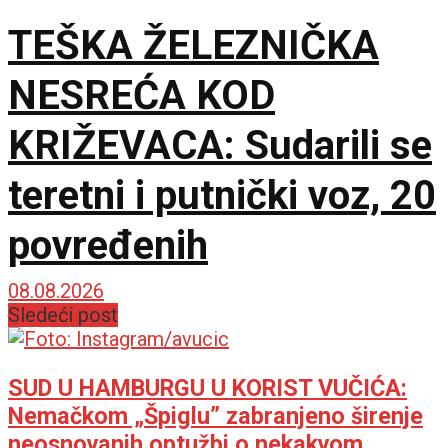
TEŠKA ŽELEZNIČKA
NESREĆA KOD
KRIŽEVACA: Sudarili se
teretni i putnički voz, 20
povređenih
08.08.2026
Sledeći post
SUD U HAMBURGU U KORIST VUČIĆA:
Nemačkom „Špiglu” zabranjeno širenje
neosnovanih optužbi o nekakvom