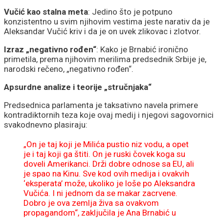
Vučić kao stalna meta
: Jedino što je potpuno
konzistentno u svim njihovim vestima jeste narativ da je
Aleksandar Vučić kriv i da je on uvek zlikovac i zlotvor.
Izraz „negativno rođen“
: Kako je Brnabić ironično
primetila, prema njihovim merilima predsednik Srbije je,
narodski rečeno, „negativno rođen“.
Apsurdne analize i teorije „stručnjaka“
Predsednica parlamenta je taksativno navela primere
kontradiktornih teza koje ovaj medij i njegovi sagovornici
svakodnevno plasiraju:
„On je taj koji je Milića pustio niz vodu, a opet
je i taj koji ga štiti. On je ruski čovek koga su
doveli Amerikanci. Drži dobre odnose sa EU, ali
je spao na Kinu. Sve kod ovih medija i ovakvih
‘eksperata’ može, ukoliko je loše po Aleksandra
Vučića. I ni jednom da se makar zacrvene.
Dobro je ova zemlja živa sa ovakvom
propagandom“, zaključila je Ana Brnabić u