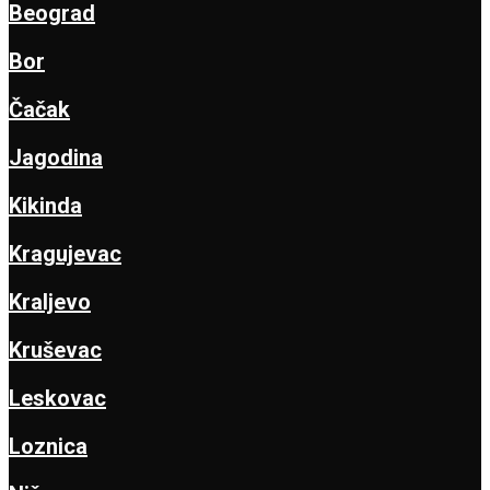
Beograd
Bor
Čačak
Jagodina
Kikinda
Kragujevac
Kraljevo
Kruševac
Leskovac
Loznica