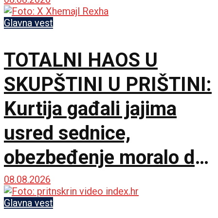
Nismo rivali, već
partneri
Glavna vest
TOTALNI HAOS U
SKUPŠTINI U PRIŠTINI:
Kurtija gađali jajima
usred sednice,
obezbeđenje moralo da
interveniše
08.08.2026
Glavna vest