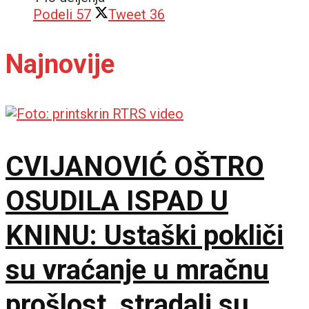
Podeli
57
Tweet
36
Najnovije
CVIJANOVIĆ OŠTRO
OSUDILA ISPAD U
KNINU: Ustaški pokliči
su vraćanje u mračnu
prošlost, stradali su