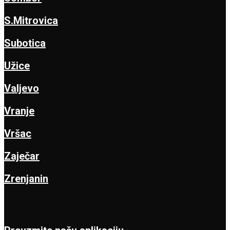
S.Mitrovica
Subotica
Užice
Valjevo
Vranje
Vršac
Zaječar
Zrenjanin