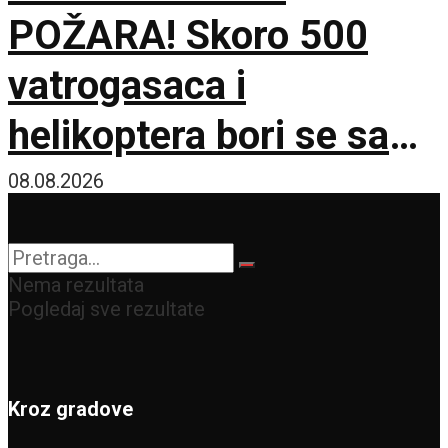
POŽARA! Skoro 500
vatrogasaca i
helikoptera bori se sa
vatrenom stihijom!
08.08.2026
Nema rezultata
Pogledaj sve rezultate
Kroz gradove