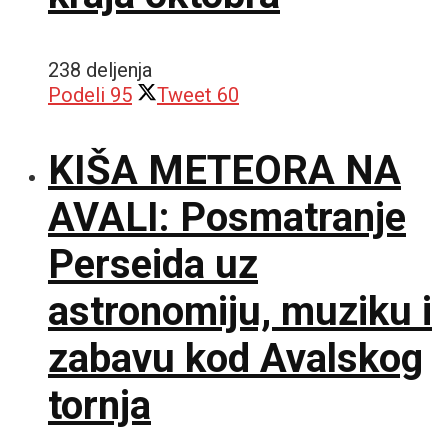
238 deljenja
Podeli
95
Tweet
60
KIŠA METEORA NA
AVALI: Posmatranje
Perseida uz
astronomiju, muziku i
zabavu kod Avalskog
tornja