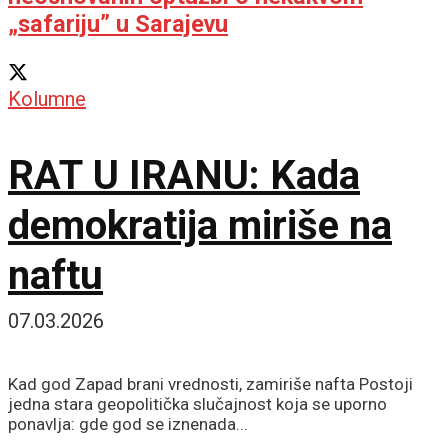
„safariju” u Sarajevu
Kolumne
RAT U IRANU: Kada
demokratija miriše na
naftu
07.03.2026
Kad god Zapad brani vrednosti, zamiriše nafta Postoji
jedna stara geopolitička slučajnost koja se uporno
ponavlja: gde god se iznenada...