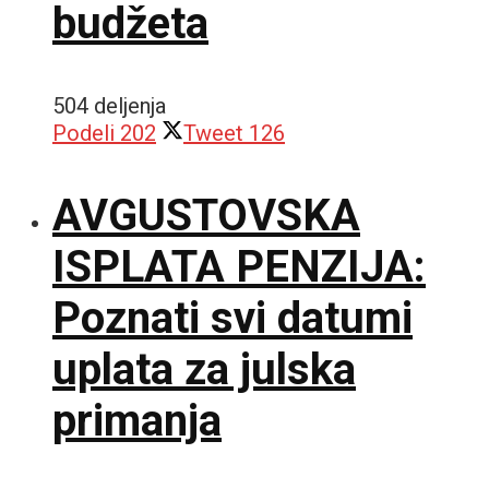
budžeta
504 deljenja
Podeli
202
Tweet
126
AVGUSTOVSKA
ISPLATA PENZIJA:
Poznati svi datumi
uplata za julska
primanja