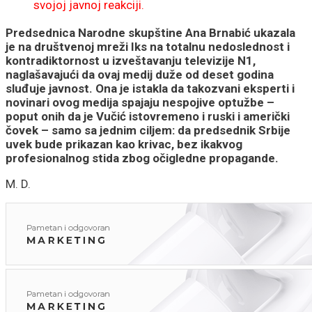
svojoj javnoj reakciji.
Predsednica Narodne skupštine Ana Brnabić ukazala
je na društvenoj mreži Iks na totalnu nedoslednost i
kontradiktornost u izveštavanju televizije N1,
naglašavajući da ovaj medij duže od deset godina
sluđuje javnost. Ona je istakla da takozvani eksperti i
novinari ovog medija spajaju nespojive optužbe –
poput onih da je Vučić istovremeno i ruski i američki
čovek – samo sa jednim ciljem: da predsednik Srbije
uvek bude prikazan kao krivac, bez ikakvog
profesionalnog stida zbog očigledne propagande.
M. D.