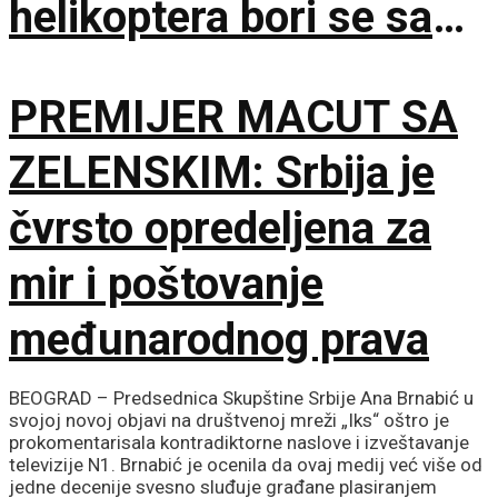
helikoptera bori se sa
vatrenom stihijom!
PREMIJER MACUT SA
ZELENSKIM: Srbija je
čvrsto opredeljena za
mir i poštovanje
međunarodnog prava
BEOGRAD – Predsednica Skupštine Srbije Ana Brnabić u
svojoj novoj objavi na društvenoj mreži „Iks“ oštro je
prokomentarisala kontradiktorne naslove i izveštavanje
televizije N1. Brnabić je ocenila da ovaj medij već više od
jedne decenije svesno sluđuje građane plasiranjem