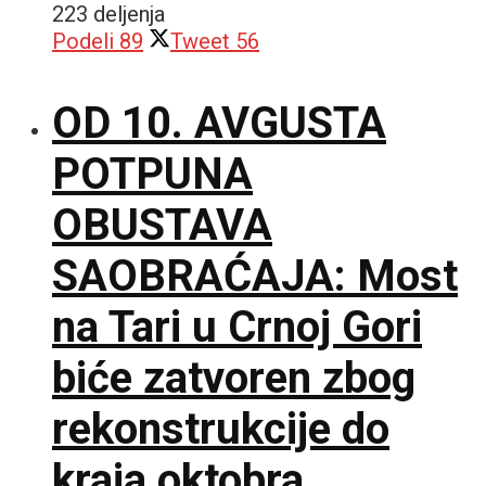
223 deljenja
Podeli
89
Tweet
56
OD 10. AVGUSTA
POTPUNA
OBUSTAVA
SAOBRAĆAJA: Most
na Tari u Crnoj Gori
biće zatvoren zbog
rekonstrukcije do
kraja oktobra