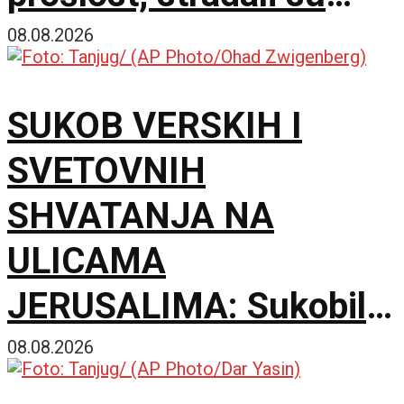
samo zato što su bili
08.08.2026
Srbi
SUKOB VERSKIH I
SVETOVNIH
SHVATANJA NA
ULICAMA
JERUSALIMA: Sukobili
se ultraortodoksni
08.08.2026
demonstranti, građani i