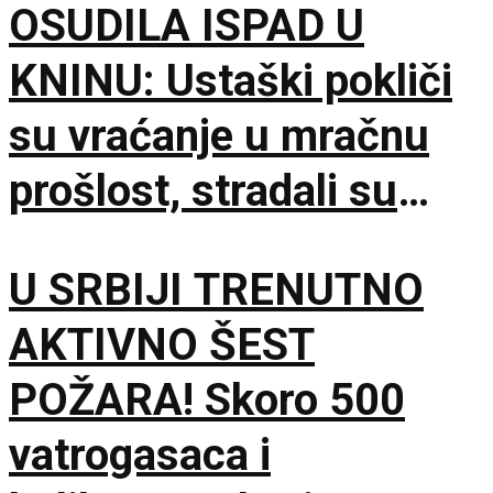
OSUDILA ISPAD U
KNINU: Ustaški pokliči
su vraćanje u mračnu
prošlost, stradali su
samo zato što su bili
U SRBIJI TRENUTNO
Srbi
AKTIVNO ŠEST
POŽARA! Skoro 500
vatrogasaca i