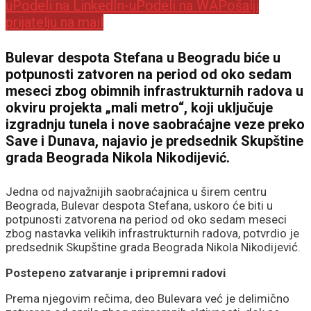
u
Podeli na LinkedIn-u
Podeli na WA
Pošalji
prijatelju na mail
Bulevar despota Stefana u Beogradu biće u
potpunosti zatvoren na period od oko sedam
meseci zbog obimnih infrastrukturnih radova u
okviru projekta „mali metro“, koji uključuje
izgradnju tunela i nove saobraćajne veze preko
Save i Dunava, najavio je predsednik Skupštine
grada Beograda Nikola Nikodijević.
Jedna od najvažnijih saobraćajnica u širem centru
Beograda, Bulevar despota Stefana, uskoro će biti u
potpunosti zatvorena na period od oko sedam meseci
zbog nastavka velikih infrastrukturnih radova, potvrdio je
predsednik Skupštine grada Beograda Nikola Nikodijević.
Postepeno zatvaranje i pripremni radovi
Prema njegovim rečima, deo Bulevara već je delimično