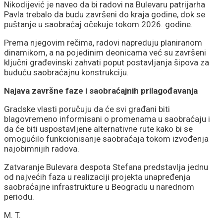
Nikodijević je naveo da bi radovi na Bulevaru patrijarha
Pavla trebalo da budu završeni do kraja godine, dok se
puštanje u saobraćaj očekuje tokom 2026. godine.
Prema njegovim rečima, radovi napreduju planiranom
dinamikom, a na pojedinim deonicama već su završeni
ključni građevinski zahvati poput postavljanja šipova za
buduću saobraćajnu konstrukciju.
Najava završne faze i saobraćajnih prilagođavanja
Gradske vlasti poručuju da će svi građani biti
blagovremeno informisani o promenama u saobraćaju i
da će biti uspostavljene alternativne rute kako bi se
omogućilo funkcionisanje saobraćaja tokom izvođenja
najobimnijih radova.
Zatvaranje Bulevara despota Stefana predstavlja jednu
od najvećih faza u realizaciji projekta unapređenja
saobraćajne infrastrukture u Beogradu u narednom
periodu.
M. T.