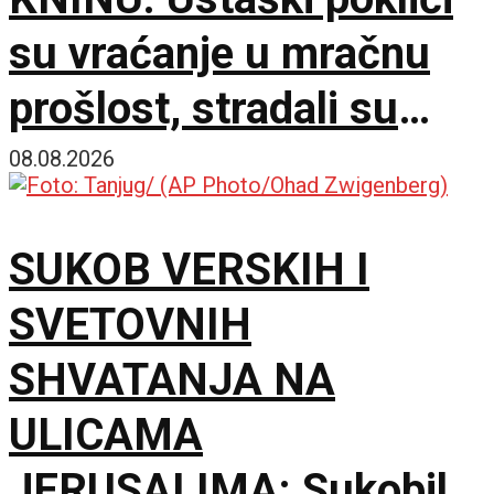
su vraćanje u mračnu
prošlost, stradali su
samo zato što su bili
08.08.2026
Srbi
SUKOB VERSKIH I
SVETOVNIH
SHVATANJA NA
ULICAMA
JERUSALIMA: Sukobili