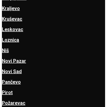
Kraljevo
Kruševac
Leskovac
Loznica
Niš
Novi Pazar
Novi Sad
Pančevo
Pirot
Požarevac