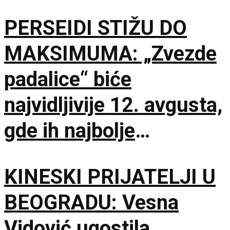
PERSEIDI STIŽU DO
MAKSIMUMA: „Zvezde
padalice“ biće
najvidljivije 12. avgusta,
gde ih najbolje
posmatrati
KINESKI PRIJATELJI U
BEOGRADU: Vesna
Vidović ugostila