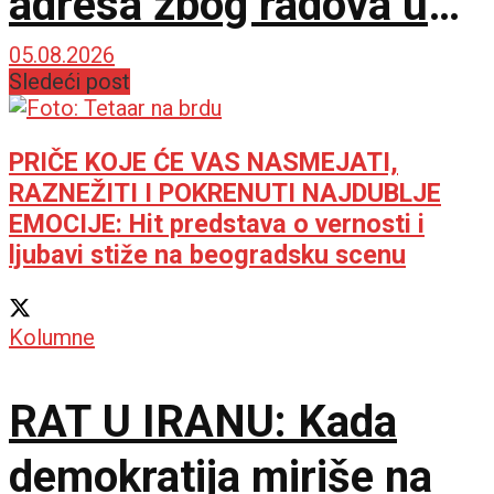
adresa zbog radova u
Karaburmi
05.08.2026
Sledeći post
PRIČE KOJE ĆE VAS NASMEJATI,
RAZNEŽITI I POKRENUTI NAJDUBLJE
EMOCIJE: Hit predstava o vernosti i
ljubavi stiže na beogradsku scenu
Kolumne
RAT U IRANU: Kada
demokratija miriše na