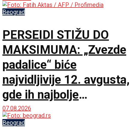
Beograd
PERSEIDI STIŽU DO
MAKSIMUMA: „Zvezde
padalice“ biće
najvidljivije 12. avgusta,
gde ih najbolje
posmatrati
07.08.2026
Beograd