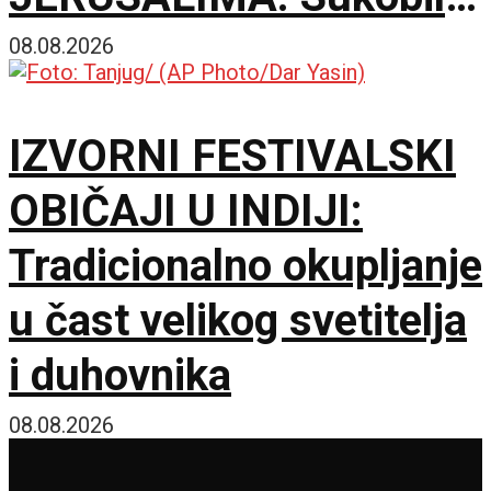
se ultraortodoksni
08.08.2026
demonstranti, građani i
IZVORNI FESTIVALSKI
policija zbog rada kafića
OBIČAJI U INDIJI:
subotom
Tradicionalno okupljanje
u čast velikog svetitelja
i duhovnika
08.08.2026