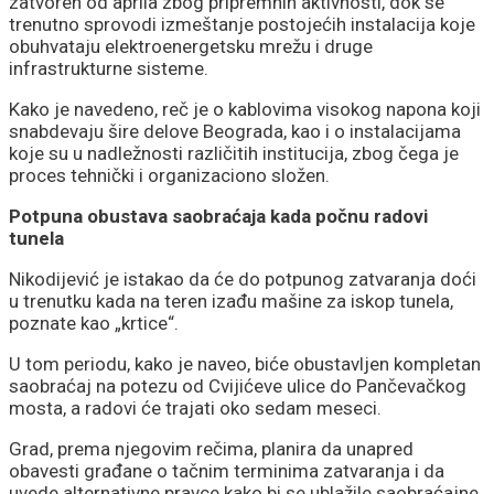
zatvoren od aprila zbog pripremnih aktivnosti, dok se
trenutno sprovodi izmeštanje postojećih instalacija koje
obuhvataju elektroenergetsku mrežu i druge
infrastrukturne sisteme.
Kako je navedeno, reč je o kablovima visokog napona koji
snabdevaju šire delove Beograda, kao i o instalacijama
koje su u nadležnosti različitih institucija, zbog čega je
proces tehnički i organizaciono složen.
Potpuna obustava saobraćaja kada počnu radovi
tunela
Nikodijević je istakao da će do potpunog zatvaranja doći
u trenutku kada na teren izađu mašine za iskop tunela,
poznate kao „krtice“.
U tom periodu, kako je naveo, biće obustavljen kompletan
saobraćaj na potezu od Cvijićeve ulice do Pančevačkog
mosta, a radovi će trajati oko sedam meseci.
Grad, prema njegovim rečima, planira da unapred
obavesti građane o tačnim terminima zatvaranja i da
uvede alternativne pravce kako bi se ublažile saobraćajne