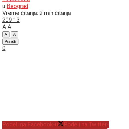
u
Beograd
Vreme čitanja: 2 min čitanja
209
13
A
A
A
A
Poništi
0
Podeli na Facebook-u
Podeli na Twitter-