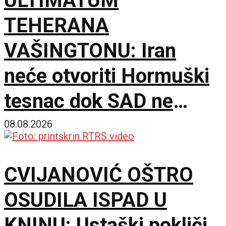
ULTIMATUM
TEHERANA
VAŠINGTONU: Iran
neće otvoriti Hormuški
tesnac dok SAD ne
ispuni šest uslova
08.08.2026
CVIJANOVIĆ OŠTRO
OSUDILA ISPAD U
KNINU: Ustaški pokliči