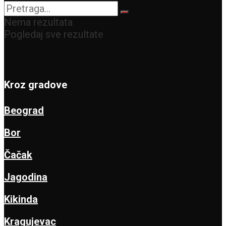
Nema rezultata
Pogledaj sve rezultate
Kroz gradove
Beograd
Bor
Čačak
Jagodina
Kikinda
Kragujevac