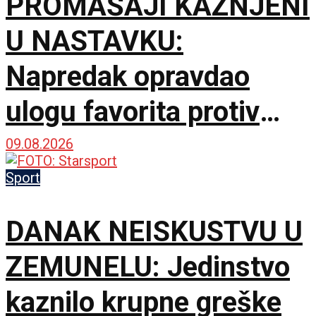
PROMAŠAJI KAZNJENI
U NASTAVKU:
Napredak opravdao
ulogu favorita protiv
novajlije u prvenstvu!
09.08.2026
Sport
DANAK NEISKUSTVU U
ZEMUNELU: Jedinstvo
kaznilo krupne greške