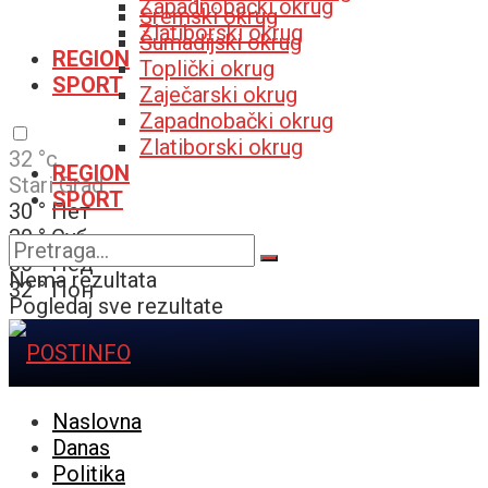
Zapadnobački okrug
Sremski okrug
Zlatiborski okrug
Šumadijski okrug
REGION
Toplički okrug
SPORT
Zaječarski okrug
Zapadnobački okrug
Zlatiborski okrug
32
°c
REGION
Stari Grad
SPORT
30
°
Пет
30
°
Суб
30
°
Нед
Nema rezultata
32
°
Пон
Pogledaj sve rezultate
Naslovna
Danas
Politika