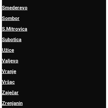
Smederevo
Sombor
S.Mitrovica
Subotica
Užice
Valjevo
Vranje
Vršac
Zaječar
Zrenjanin