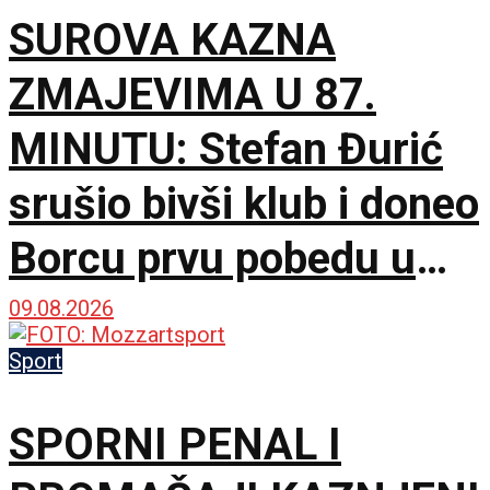
Bogdana!
SUROVA KAZNA
ZMAJEVIMA U 87.
MINUTU: Stefan Đurić
srušio bivši klub i doneo
Borcu prvu pobedu u
sezoni!
09.08.2026
Sport
SPORNI PENAL I