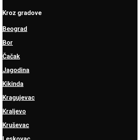
Kroz gradove
Beograd
Bor
Čačak
Jagodina
Kikinda
Kragujevac
Kraljevo
Kruševac
Leskovac