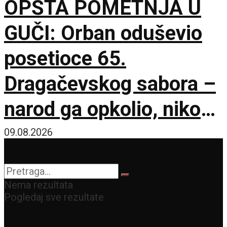
OPŠTA POMETNJA U
GUČI: Orban oduševio
posetioce 65.
Dragačevskog sabora –
narod ga opkolio, niko
ne veruje koliko je
09.08.2026
opušten
Nema rezultata
Pogledaj sve rezultate