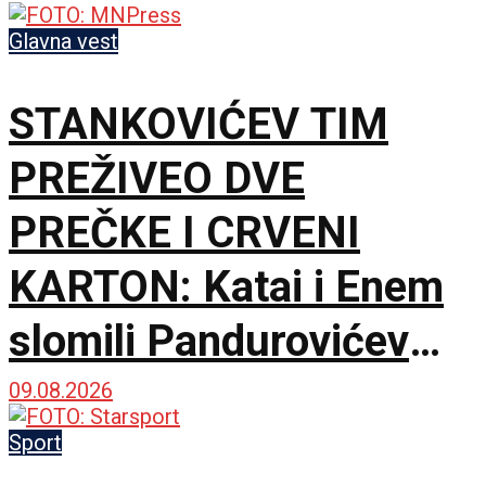
Čika Dači!
Glavna vest
STANKOVIĆEV TIM
PREŽIVEO DVE
PREČKE I CRVENI
KARTON: Katai i Enem
slomili Pandurovićev
bedem, Pazarci
09.08.2026
promašivali u Ljutice
Sport