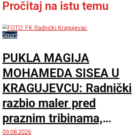
Pročitaj na istu temu
Sport
PUKLA MAGIJA
MOHAMEDA SISEA U
KRAGUJEVCU: Radnički
razbio maler pred
praznim tribinama,
Zemun pao na sparnom
09.08.2026