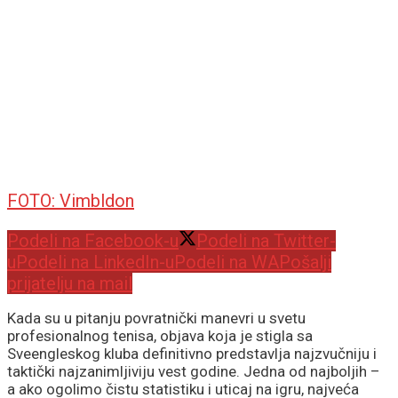
FOTO: Vimbldon
Podeli na Facebook-u
Podeli na Twitter-
u
Podeli na LinkedIn-u
Podeli na WA
Pošalji
prijatelju na mail
Kada su u pitanju povratnički manevri u svetu
profesionalnog tenisa, objava koja je stigla sa
Sveengleskog kluba definitivno predstavlja najzvučniju i
taktički najzanimljiviju vest godine. Jedna od najboljih –
a ako ogolimo čistu statistiku i uticaj na igru, najveća