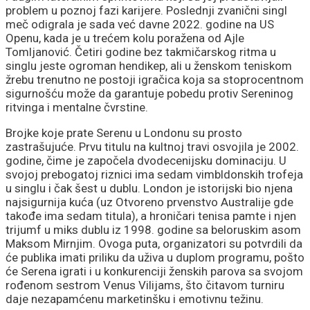
problem u poznoj fazi karijere. Poslednji zvanični singl
meč odigrala je sada već davne 2022. godine na US
Openu, kada je u trećem kolu poražena od Ajle
Tomljanović. Četiri godine bez takmičarskog ritma u
singlu jeste ogroman hendikep, ali u ženskom teniskom
žrebu trenutno ne postoji igračica koja sa stoprocentnom
sigurnošću može da garantuje pobedu protiv Sereninog
ritvinga i mentalne čvrstine.
Brojke koje prate Serenu u Londonu su prosto
zastrašujuće. Prvu titulu na kultnoj travi osvojila je 2002.
godine, čime je započela dvodecenijsku dominaciju. U
svojoj prebogatoj riznici ima sedam vimbldonskih trofeja
u singlu i čak šest u dublu. London je istorijski bio njena
najsigurnija kuća (uz Otvoreno prvenstvo Australije gde
takođe ima sedam titula), a hroničari tenisa pamte i njen
trijumf u miks dublu iz 1998. godine sa beloruskim asom
Maksom Mirnjim. Ovoga puta, organizatori su potvrdili da
će publika imati priliku da uživa u duplom programu, pošto
će Serena igrati i u konkurenciji ženskih parova sa svojom
rođenom sestrom Venus Vilijams, što čitavom turniru
daje nezapamćenu marketinšku i emotivnu težinu.