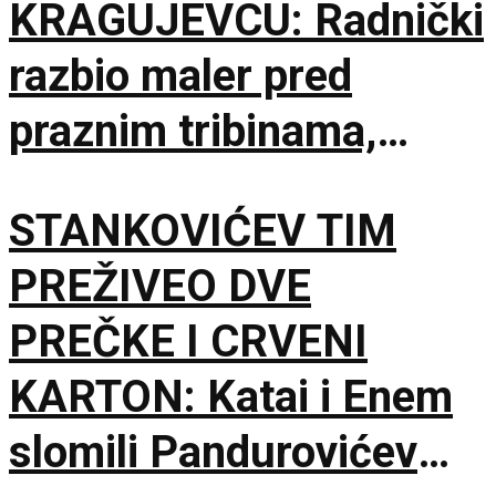
KRAGUJEVCU: Radnički
razbio maler pred
praznim tribinama,
Zemun pao na sparnom
STANKOVIĆEV TIM
Čika Dači!
PREŽIVEO DVE
PREČKE I CRVENI
KARTON: Katai i Enem
slomili Pandurovićev