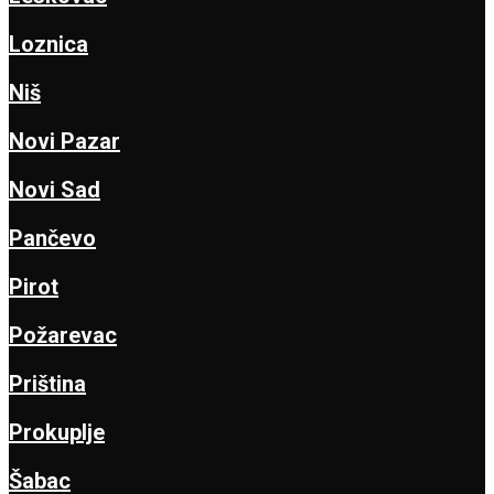
Loznica
Niš
Novi Pazar
Novi Sad
Pančevo
Pirot
Požarevac
Priština
Prokuplje
Šabac