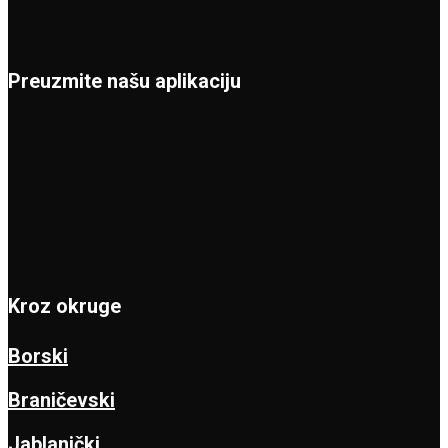
Preuzmite našu aplikaciju
Kroz okruge
Borski
Braničevski
Jablanički