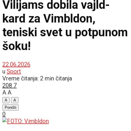
Vilijams dobila vajld-
kard za Vimbldon,
teniski svet u potpunom
šoku!
22.06.2026
u
Sport
Vreme čitanja: 2 min čitanja
208
7
A
A
A
A
Poništi
0