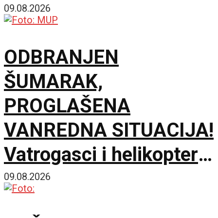
železničkog mosta
09.08.2026
ODBRANJEN
ŠUMARAK,
PROGLAŠENA
VANREDNA SITUACIJA!
Vatrogasci i helikopteri
spasili naselje od
09.08.2026
katastrofe