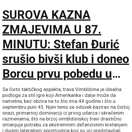
bedem, Pazarci
SUROVA KAZNA
promašivali u Ljutice
ZMAJEVIMA U 87.
Bogdana!
MINUTU: Stefan Đurić
srušio bivši klub i doneo
Borcu prvu pobedu u
sezoni!
Sa čisto taktičkog aspekta, trava Vimbldona je idealna
podloga za stil igre koji Amerikanka i dalje može da
nametne, bez obzira na to što ima 44 godine i što u
septembru puni 45. Njen tenis se oduvek bazirao na čistoj
snazi, primarnoj dominaciji iz prvog udarca i skraćenim
razmenama, što na brzoj vimbldonskoj travi drastično
smanjuje potrebu za ekstremnim defanzivnim kretanjem
i dugim lateralnim sprintovima koji su joj predstavljali