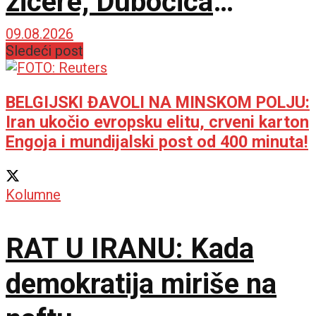
zicere, Dubočica
sačuvala nepobedivost
09.08.2026
Sledeći post
na otvaranju sezone!
BELGIJSKI ĐAVOLI NA MINSKOM POLJU:
Iran ukočio evropsku elitu, crveni karton
Engoja i mundijalski post od 400 minuta!
Kolumne
RAT U IRANU: Kada
demokratija miriše na