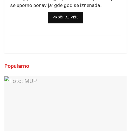
se uporno ponavlja: gde god se iznenada...
DETAILS
PROČITAJ VIŠE
Popularno