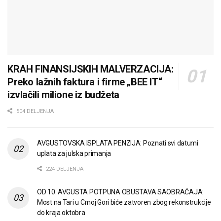
KRAH FINANSIJSKIH MALVERZACIJA:
Preko lažnih faktura i firme „BEE IT“
izvlačili milione iz budžeta
504 DELJENJA
AVGUSTOVSKA ISPLATA PENZIJA: Poznati svi datumi
uplata za julska primanja
224 DELJENJA
OD 10. AVGUSTA POTPUNA OBUSTAVA SAOBRAĆAJA:
Most na Tari u Crnoj Gori biće zatvoren zbog rekonstrukcije
do kraja oktobra