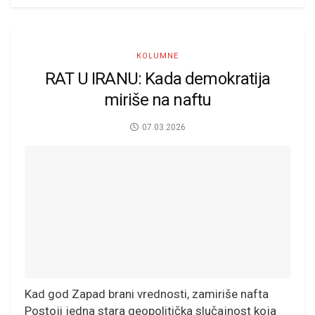
KOLUMNE
RAT U IRANU: Kada demokratija
miriše na naftu
07.03.2026
Kad god Zapad brani vrednosti, zamiriše nafta
Postoji jedna stara geopolitička slučajnost koja