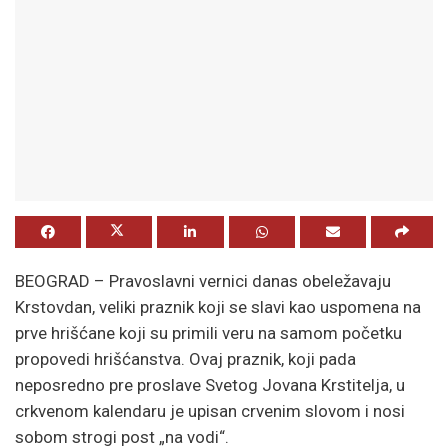
BEOGRAD – Pravoslavni vernici danas obeležavaju
Krstovdan, veliki praznik koji se slavi kao uspomena na
prve hrišćane koji su primili veru na samom početku
propovedi hrišćanstva. Ovaj praznik, koji pada
neposredno pre proslave Svetog Jovana Krstitelja, u
crkvenom kalendaru je upisan crvenim slovom i nosi
sobom strogi post „na vodi“.