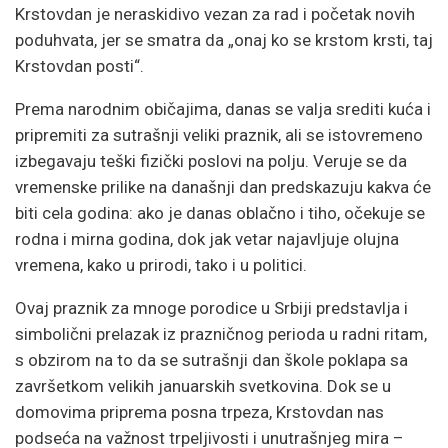
Krstovdan je neraskidivo vezan za rad i početak novih
poduhvata, jer se smatra da „onaj ko se krstom krsti, taj
Krstovdan posti“.
Prema narodnim običajima, danas se valja srediti kuća i
pripremiti za sutrašnji veliki praznik, ali se istovremeno
izbegavaju teški fizički poslovi na polju. Veruje se da
vremenske prilike na današnji dan predskazuju kakva će
biti cela godina: ako je danas oblačno i tiho, očekuje se
rodna i mirna godina, dok jak vetar najavljuje olujna
vremena, kako u prirodi, tako i u politici.
Ovaj praznik za mnoge porodice u Srbiji predstavlja i
simbolični prelazak iz prazničnog perioda u radni ritam,
s obzirom na to da se sutrašnji dan škole poklapa sa
završetkom velikih januarskih svetkovina. Dok se u
domovima priprema posna trpeza, Krstovdan nas
podseća na važnost trpeljivosti i unutrašnjeg mira –