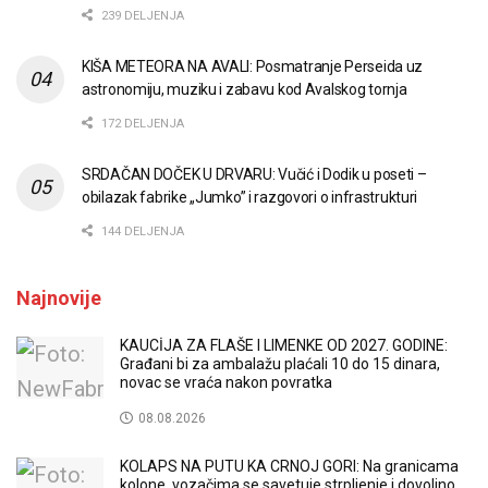
239 DELJENJA
KIŠA METEORA NA AVALI: Posmatranje Perseida uz
astronomiju, muziku i zabavu kod Avalskog tornja
172 DELJENJA
SRDAČAN DOČEK U DRVARU: Vučić i Dodik u poseti –
obilazak fabrike „Jumko” i razgovori o infrastrukturi
144 DELJENJA
Najnovije
KAUCİJA ZA FLAŠE I LIMENKE OD 2027. GODINE:
Građani bi za ambalažu plaćali 10 do 15 dinara,
novac se vraća nakon povratka
08.08.2026
KOLAPS NA PUTU KA CRNOJ GORI: Na granicama
kolone, vozačima se savetuje strpljenje i dovoljno