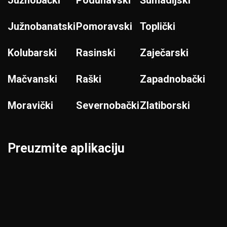
Južnobanatski
Pomoravski
Toplički
Kolubarski
Rasinski
Zaječarski
Mačvanski
Raški
Zapadnobački
Moravički
Severnobački
Zlatiborski
Preuzmite aplikaciju