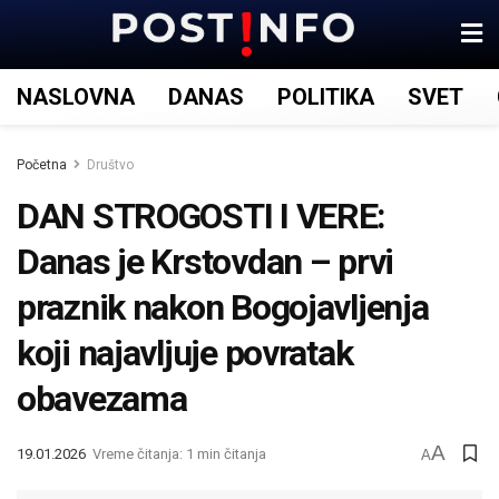
NASLOVNA
DANAS
POLITIKA
SVET
Početna
Društvo
DAN STROGOSTI I VERE:
Danas je Krstovdan – prvi
praznik nakon Bogojavljenja
koji najavljuje povratak
obavezama
A
19.01.2026
Vreme čitanja: 1 min čitanja
A