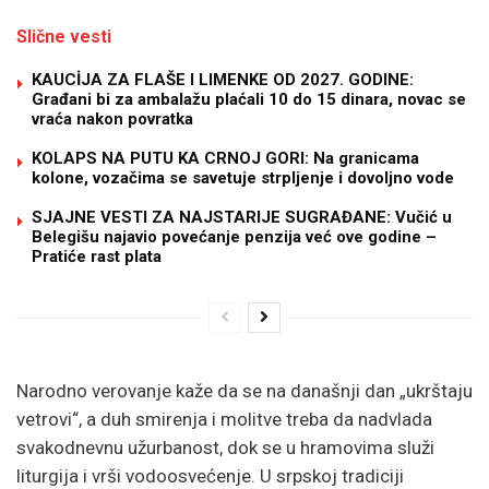
Slične vesti
KAUCİJA ZA FLAŠE I LIMENKE OD 2027. GODINE:
Građani bi za ambalažu plaćali 10 do 15 dinara, novac se
vraća nakon povratka
KOLAPS NA PUTU KA CRNOJ GORI: Na granicama
kolone, vozačima se savetuje strpljenje i dovoljno vode
SJAJNE VESTI ZA NAJSTARIJE SUGRAĐANE: Vučić u
Belegišu najavio povećanje penzija već ove godine –
Pratiće rast plata
Narodno verovanje kaže da se na današnji dan „ukrštaju
vetrovi“, a duh smirenja i molitve treba da nadvlada
svakodnevnu užurbanost, dok se u hramovima služi
liturgija i vrši vodoosvećenje. U srpskoj tradiciji