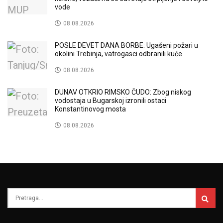
vode
08.08.2026
POSLE DEVET DANA BORBE: Ugašeni požari u
okolini Trebinja, vatrogasci odbranili kuće
08.08.2026
DUNAV OTKRIO RIMSKO ČUDO: Zbog niskog
vodostaja u Bugarskoj izronili ostaci
Konstantinovog mosta
08.08.2026