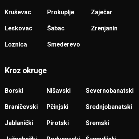
Kruševac
Prokuplje
Zaječar
Leskovac
Šabac
Zrenjanin
Loznica
Smederevo
Kroz okruge
Borski
Nišavski
Severnobanatski
Braničevski
Pčinjski
Srednjobanatski
Jablanički
Pirotski
Sremski
Južnobački
Podunavski
Šumadijski