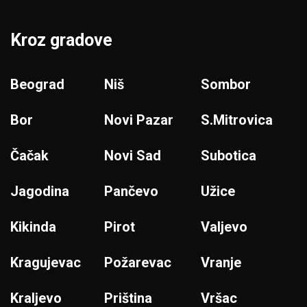
Kroz gradove
Beograd
Niš
Sombor
Bor
Novi Pazar
S.Mitrovica
Čačak
Novi Sad
Subotica
Jagodina
Pančevo
Užice
Kikinda
Pirot
Valjevo
Kragujevac
Požarevac
Vranje
Kraljevo
Priština
Vršac