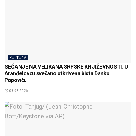
KULTURA
SEĆANJE NA VELIKANA SRPSKE KNJIŽEVNOSTI: U
Aranđelovcu svečano otkrivena bista Danku
Popoviću
08.08.2026