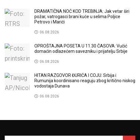
DRAMATIČNA NOĆ KOD TREBINJA: Jak vetar širi
požar, vatrogasci brani kuće u selima Poljice
Petrovo i Marići
06.08.2026
OPROŠTAJNA POSETA U 11.30 ČASOVA: Vučić
domaćin odlazećem savezniku i prijatelju Srbije
06.08.2026
HITAN RAZGOVOR ĐURIĆA I COJU: Srbija i
Rumunija koordinisano reaguju zbog kritično niskog
vodostaja Dunava
06.08.2026