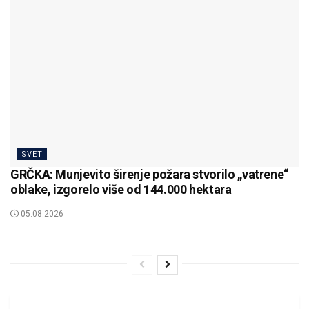
SVET
GRČKA: Munjevito širenje požara stvorilo „vatrene“
oblake, izgorelo više od 144.000 hektara
05.08.2026