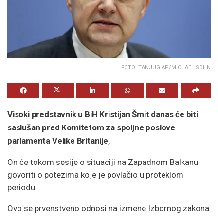
FOTO: TANJUG AP/MICHAEL SOHN
Visoki predstavnik u BiH Kristijan Šmit danas će biti
saslušan pred Komitetom za spoljne poslove
parlamenta Velike Britanije,
On će tokom sesije o situaciji na Zapadnom Balkanu
govoriti o potezima koje je povlačio u proteklom
periodu.
Ovo se prvenstveno odnosi na izmene Izbornog zakona