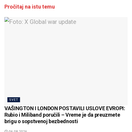
Pročitaj na istu temu
SVET
VAŠINGTON I LONDON POSTAVILI USLOVE EVROPI:
Rubio i Miliband poručili – Vreme je da preuzmete
brigu o sopstvenoj bezbednosti
06.08.2026