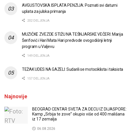
AVGUSTOVSKA ISPLATA PENZIJA: Poznati svi datumi
uplata za julska primanja
202 DELJENJA
MUZIČKE ZVEZDE STIŽU NA TEŠNJARSKE VEČERI: Marija
Šerifović i Hari Mata Hari predvode ovogodišnji letnji
program u Valjevu
149 DELJENJA
TEŽAK UDES NA GAZELI: Sudarili se motociklista i taksista
157 DELJENJA
Najnovije
BEOGRAD CENTAR SVETA ZA DECU IZ DIJASPORE:
Kamp „Srbija te zove” okupio više od 400 mališana
iz 17 zemalja
06.08.2026