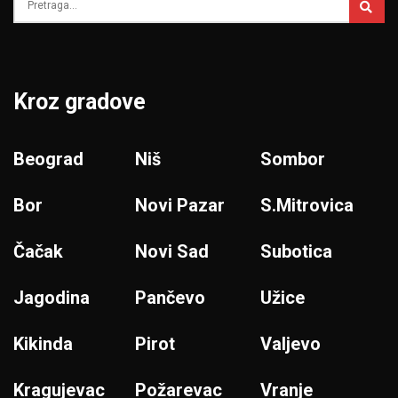
Kroz gradove
Beograd
Niš
Sombor
Bor
Novi Pazar
S.Mitrovica
Čačak
Novi Sad
Subotica
Jagodina
Pančevo
Užice
Kikinda
Pirot
Valjevo
Kragujevac
Požarevac
Vranje