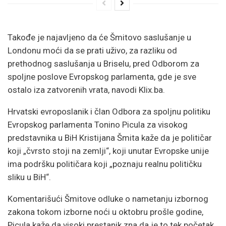
Takođe je najavljeno da će Šmitovo saslušanje u
Londonu moći da se prati uživo, za razliku od
prethodnog saslušanja u Briselu, pred Odborom za
spoljne poslove Evropskog parlamenta, gde je sve
ostalo iza zatvorenih vrata, navodi Klix.ba.
Hrvatski evroposlanik i član Odbora za spoljnu politiku
Evropskog parlamenta Tonino Picula za visokog
predstavnika u BiH Kristijana Šmita kaže da je političar
koji „čvrsto stoji na zemlji“, koji unutar Evropske unije
ima podršku političara koji „poznaju realnu političku
sliku u BiH“.
Komentarišući Šmitove odluke o nametanju izbornog
zakona tokom izborne noći u oktobru prošle godine,
Picula kaže da visoki prestanik zna da je to tek početak