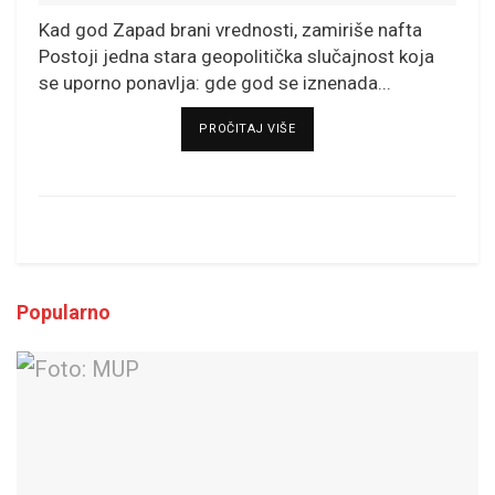
Kad god Zapad brani vrednosti, zamiriše nafta
Postoji jedna stara geopolitička slučajnost koja
se uporno ponavlja: gde god se iznenada...
DETAILS
PROČITAJ VIŠE
Popularno