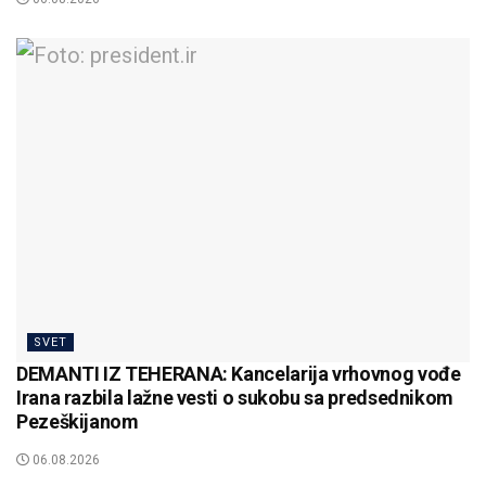
SVET
DEMANTI IZ TEHERANA: Kancelarija vrhovnog vođe
Irana razbila lažne vesti o sukobu sa predsednikom
Pezeškijanom
06.08.2026