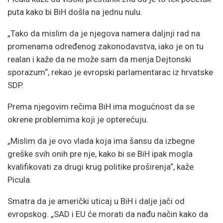
puta kako bi BiH došla na jednu nulu.
„Tako da mislim da je njegova namera daljnji rad na
promenama određenog zakonodavstva, iako je on tu
realan i kaže da ne može sam da menja Dejtonski
sporazum“, rekao je evropski parlamentarac iz hrvatske
SDP.
Prema njegovim rečima BiH ima mogućnost da se
okrene problemima koji je opterećuju.
„Mislim da je ovo vlada koja ima šansu da izbegne
greške svih onih pre nje, kako bi se BiH ipak mogla
kvalifikovati za drugi krug politike proširenja“, kaže
Picula.
Smatra da je američki uticaj u BiH i dalje jači od
evropskog. „SAD i EU će morati da nađu način kako da