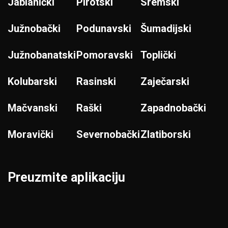
Jablanički
Pirotski
Sremski
Južnobački
Podunavski
Šumadijski
Južnobanatski
Pomoravski
Toplički
Kolubarski
Rasinski
Zaječarski
Mačvanski
Raški
Zapadnobački
Moravički
Severnobački
Zlatiborski
Preuzmite aplikaciju