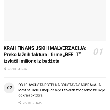
KRAH FINANSIJSKIH MALVERZACIJA:
Preko lažnih faktura i firme „BEE IT“
izvlačili milione iz budžeta
487 DELJENJA
OD 10. AVGUSTA POTPUNA OBUSTAVA SAOBRAĆAJA:
Most na Tari u Crnoj Gori biće zatvoren zbog rekonstrukcije
do kraja oktobra
227 DELJENJA