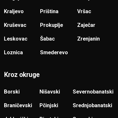
Kraljevo
Priština
Vršac
Kruševac
Prokuplje
Zaječar
Leskovac
Šabac
Zrenjanin
Loznica
Smederevo
Kroz okruge
Borski
Nišavski
Severnobanatski
Braničevski
Pčinjski
Srednjobanatski