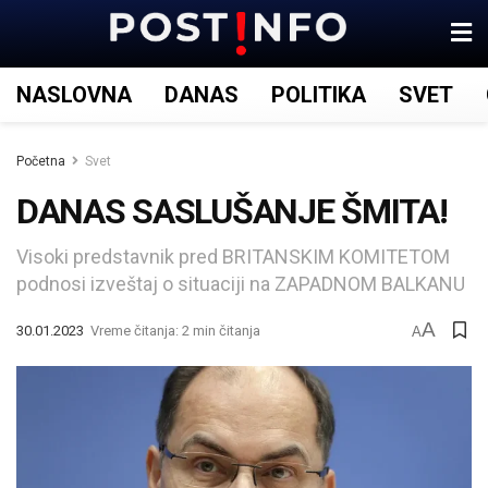
NASLOVNA
DANAS
POLITIKA
SVET
Početna
Svet
DANAS SASLUŠANJE ŠMITA!
Visoki predstavnik pred BRITANSKIM KOMITETOM
podnosi izveštaj o situaciji na ZAPADNOM BALKANU
A
30.01.2023
Vreme čitanja: 2 min čitanja
A