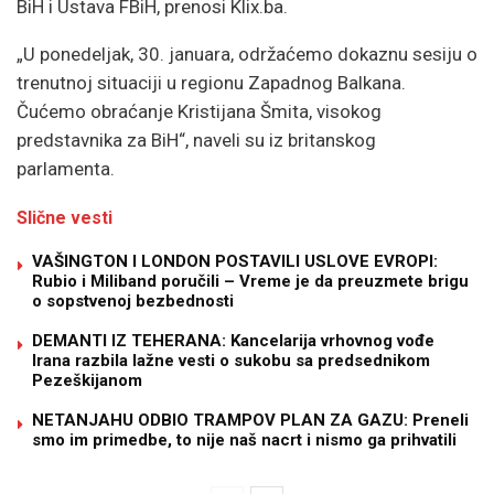
BiH i Ustava FBiH, prenosi Klix.ba.
„U ponedeljak, 30. januara, održaćemo dokaznu sesiju o
trenutnoj situaciji u regionu Zapadnog Balkana.
Čućemo obraćanje Kristijana Šmita, visokog
predstavnika za BiH“, naveli su iz britanskog
parlamenta.
Slične vesti
VAŠINGTON I LONDON POSTAVILI USLOVE EVROPI:
Rubio i Miliband poručili – Vreme je da preuzmete brigu
o sopstvenoj bezbednosti
DEMANTI IZ TEHERANA: Kancelarija vrhovnog vođe
Irana razbila lažne vesti o sukobu sa predsednikom
Pezeškijanom
NETANJAHU ODBIO TRAMPOV PLAN ZA GAZU: Preneli
smo im primedbe, to nije naš nacrt i nismo ga prihvatili