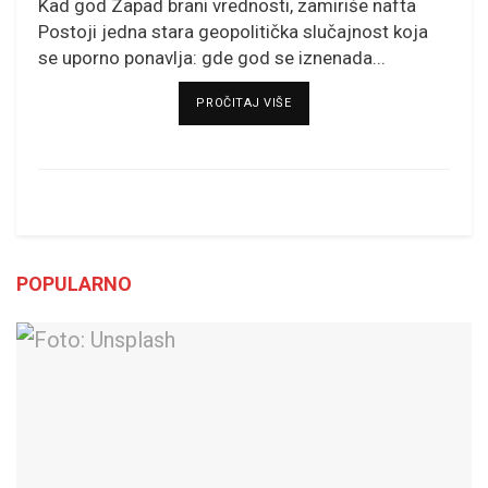
Kad god Zapad brani vrednosti, zamiriše nafta
Postoji jedna stara geopolitička slučajnost koja
se uporno ponavlja: gde god se iznenada...
DETAILS
PROČITAJ VIŠE
POPULARNO