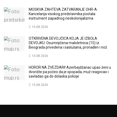
MOSKVA ZAHTEVA ZATVARANJE OHR-A:
Kancelarija visokog predstavnika postala
instrument zapadnog neokolonijalizma
10.08.2026
OTKRIVENA DEVOJČICA KOJA JE IZBOLA
DEVOJKU: Osumnjičena maloletnica (15) iz
Beograda privedena i saslušana, pronađen i nož
10.08.2026
HOROR NA ZVEZDARI! Azerbejdžanac upao ženi u
dvorište pa počeo da je spopada, muž reagovao i
savladao ga do dolaska policije
10.08.2026