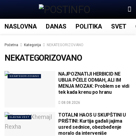
NASLOVNA
DANAS
POLITIKA
SVET
Početna
Kategorija
NEKATEGORIZOVANO
NEKATEGORIZOVANO
NAJPOZNATIJI HERBICID NE
NEKATEGORIZOVANO
UBIJA PČELE ODMAH, ALI IM
MENJA MOZAK: Problem se vidi
tek kada krenu po hranu
08.08.2026
TOTALNI HAOS U SKUPŠTINI U
GLAVNA VEST
PRIŠTINI: Kurtija gađali jajima
usred sednice, obezbeđenje
moralo da interveniše