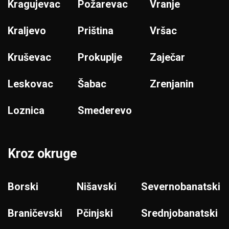
Kragujevac
Požarevac
Vranje
Kraljevo
Priština
Vršac
Kruševac
Prokuplje
Zaječar
Leskovac
Šabac
Zrenjanin
Loznica
Smederevo
Kroz okruge
Borski
Nišavski
Severnobanatski
Braničevski
Pčinjski
Srednjobanatski