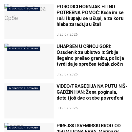
PORODICI HORNJAK HITNO
NEKATEGORIZOVANO
POTREBNA POMOĆ: Kuća im se
ruši i kupaju se u šupi, a za koru
hleba zarađuju u štali
25.07.2026
UHAPŠEN U CRNOJ GORI:
NEKATEGORIZOVANO
Osuđenik za ubistvo iz Srbije
ilegalno prešao granicu, policija
tvrdi da je sprečen težak zločin
23.07.2026
VIDEO/TRAGEDIJA NA PUTU NIŠ-
NEKATEGORIZOVANO
GADŽIN HAN: Žena poginula,
dete i još dve osobe povređeni
19.07.2026
PIREJSKI SVEMIRSKI BROD OD
NEKATEGORIZOVANO
250 MILIONA EVRA: Marinakis