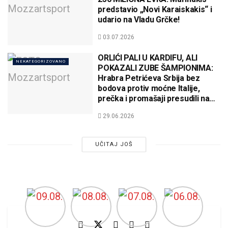
predstavio „Novi Karaiskakis“ i
udario na Vladu Grčke!
03.07.2026
ORLIĆI PALI U KARDIFU, ALI
NEKATEGORIZOVANO
POKAZALI ZUBE ŠAMPIONIMA:
Hrabra Petrićeva Srbija bez
bodova protiv moćne Italije,
prečka i promašaji presudili na
premijeri!
29.06.2026
UČITAJ JOŠ