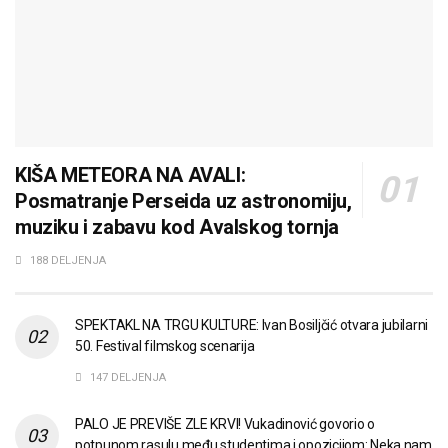
KIŠA METEORA NA AVALI:
Posmatranje Perseida uz astronomiju,
muziku i zabavu kod Avalskog tornja
188 DELJENJA
SPEKTAKL NA TRGU KULTURE: Ivan Bosiljčić otvara jubilarni
50. Festival filmskog scenarija
147 DELJENJA
PALO JE PREVIŠE ZLE KRVI! Vukadinović govorio o
potpunom rasulu među studentima i opozicijom: Neka nam