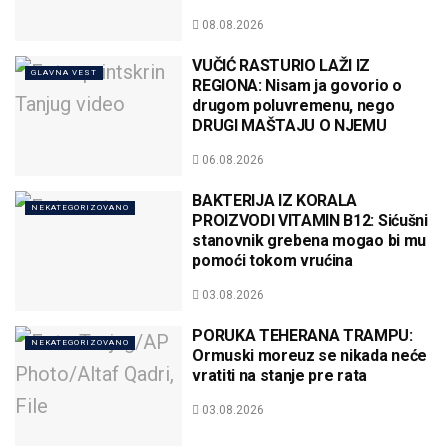
08.08.2026
VUČIĆ RASTURIO LAŽI IZ
GLAVNA VEST
REGIONA: Nisam ja govorio o
drugom poluvremenu, nego
DRUGI MAŠTAJU O NJEMU
06.08.2026
BAKTERIJA IZ KORALA
NEKATEGORIZOVANO
PROIZVODI VITAMIN B12: Sićušni
stanovnik grebena mogao bi mu
pomoći tokom vrućina
03.08.2026
PORUKA TEHERANA TRAMPU:
NEKATEGORIZOVANO
Ormuski moreuz se nikada neće
vratiti na stanje pre rata
03.08.2026