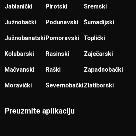
Jablanički
Pirotski
Sremski
Južnobački
Podunavski
Šumadijski
Južnobanatski
Pomoravski
Toplički
Kolubarski
Rasinski
Zaječarski
Mačvanski
Raški
Zapadnobački
Moravički
Severnobački
Zlatiborski
Preuzmite aplikaciju