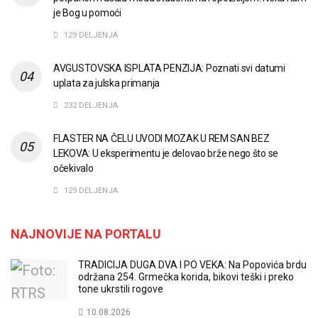
je Bog u pomoći
129 DELJENJA
AVGUSTOVSKA ISPLATA PENZIJA: Poznati svi datumi
uplata za julska primanja
232 DELJENJA
FLASTER NA ČELU UVODI MOZAK U REM SAN BEZ
LEKOVA: U eksperimentu je delovao brže nego što se
očekivalo
129 DELJENJA
NAJNOVIJE NA PORTALU
TRADICIJA DUGA DVA I PO VEKA: Na Popovića brdu
održana 254. Grmečka korida, bikovi teški i preko
tone ukrstili rogove
10.08.2026