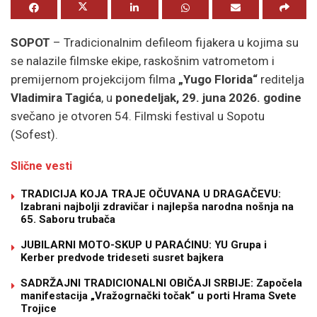
SOPOT
– Tradicionalnim defileom fijakera u kojima su
se nalazile filmske ekipe, raskošnim vatrometom i
premijernom projekcijom filma
„Yugo Florida“
reditelja
Vladimira Tagića
, u
ponedeljak, 29. juna 2026. godine
svečano je otvoren 54. Filmski festival u Sopotu
(Sofest).
Slične vesti
TRADICIJA KOJA TRAJE OČUVANA U DRAGAČEVU:
Izabrani najbolji zdravičar i najlepša narodna nošnja na
65. Saboru trubača
JUBILARNI MOTO-SKUP U PARAĆINU: YU Grupa i
Kerber predvode trideseti susret bajkera
SADRŽAJNI TRADICIONALNI OBIČAJI SRBIJE: Započela
manifestacija „Vražogrnački točak“ u porti Hrama Svete
Trojice