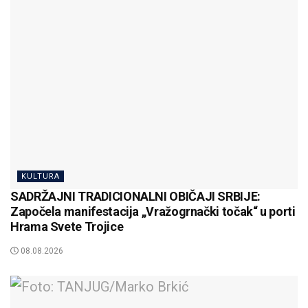
KULTURA
SADRŽAJNI TRADICIONALNI OBIČAJI SRBIJE:
Započela manifestacija „Vražogrnački točak“ u porti
Hrama Svete Trojice
08.08.2026