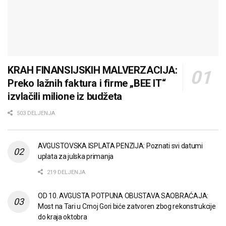
KRAH FINANSIJSKIH MALVERZACIJA:
Preko lažnih faktura i firme „BEE IT“
izvlačili milione iz budžeta
503 DELJENJA
AVGUSTOVSKA ISPLATA PENZIJA: Poznati svi datumi
uplata za julska primanja
219 DELJENJA
OD 10. AVGUSTA POTPUNA OBUSTAVA SAOBRAĆAJA:
Most na Tari u Crnoj Gori biće zatvoren zbog rekonstrukcije
do kraja oktobra