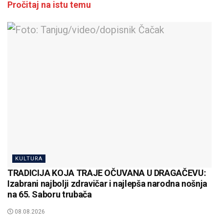
Pročitaj na istu temu
KULTURA
TRADICIJA KOJA TRAJE OČUVANA U DRAGAČEVU:
Izabrani najbolji zdravičar i najlepša narodna nošnja
na 65. Saboru trubača
08.08.2026