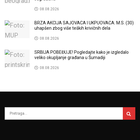
08.08.2026
BRZA AKCIJA SAJOVACA I UKPUOVACA: M.S. (30)
uhapšen zbog više teških krivičnih dela
08.08.2026
SRBIJA POBEĐUJE! Pogledajte kako je izgledalo
veliko okupljanje građana u Šumadiji
08.08.2026