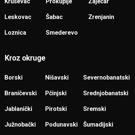
Kruševac
Prokuplje
Zaječar
Leskovac
Šabac
Zrenjanin
Loznica
Smederevo
Kroz okruge
Borski
Nišavski
Severnobanatski
Braničevski
Pčinjski
Srednjobanatski
Jablanički
Pirotski
Sremski
Južnobački
Podunavski
Šumadijski