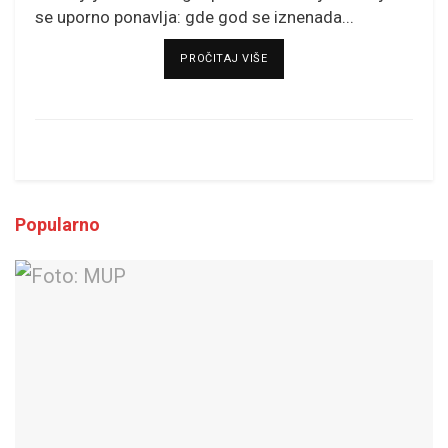
se uporno ponavlja: gde god se iznenada...
DETAILS
PROČITAJ VIŠE
Popularno