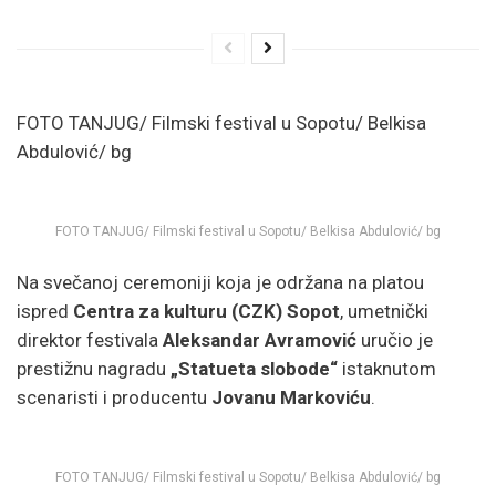
FOTO TANJUG/ Filmski festival u Sopotu/ Belkisa
Abdulović/ bg
FOTO TANJUG/ Filmski festival u Sopotu/ Belkisa Abdulović/ bg
Na svečanoj ceremoniji koja je održana na platou
ispred
Centra za kulturu (CZK) Sopot
, umetnički
direktor festivala
Aleksandar Avramović
uručio je
prestižnu nagradu
„Statueta slobode“
istaknutom
scenaristi i producentu
Jovanu Markoviću
.
FOTO TANJUG/ Filmski festival u Sopotu/ Belkisa Abdulović/ bg