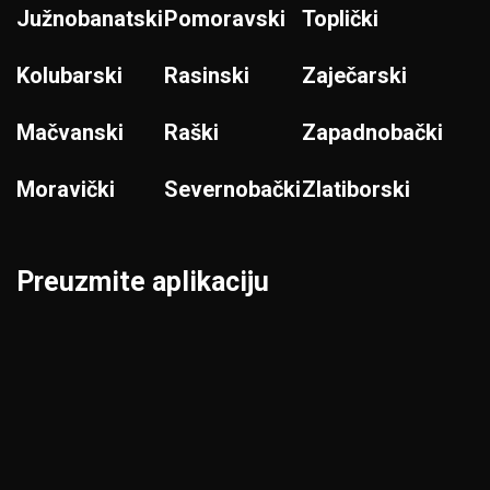
Južnobanatski
Pomoravski
Toplički
Kolubarski
Rasinski
Zaječarski
Mačvanski
Raški
Zapadnobački
Moravički
Severnobački
Zlatiborski
Preuzmite aplikaciju