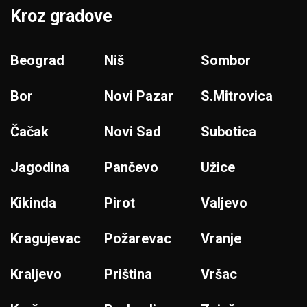
Kroz gradove
Beograd
Niš
Sombor
Bor
Novi Pazar
S.Mitrovica
Čačak
Novi Sad
Subotica
Jagodina
Pančevo
Užice
Kikinda
Pirot
Valjevo
Kragujevac
Požarevac
Vranje
Kraljevo
Priština
Vršac