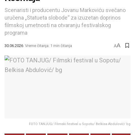
Scenaristi i producentu Jovanu Markoviću svečano
uručena „Statueta slobode“ za izuzetan doprinos
filmskoj umetnosti na otvaranju festivalskog
programa
A
30.06.2026
Vreme čitanja: 1 min čitanja
A
FOTO TANJUG/ Filmski festival u Sopotu/ Belkisa Abdulović/ bg