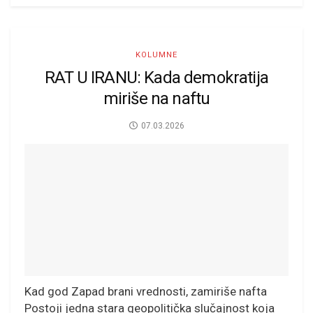
KOLUMNE
RAT U IRANU: Kada demokratija
miriše na naftu
07.03.2026
Kad god Zapad brani vrednosti, zamiriše nafta
Postoji jedna stara geopolitička slučajnost koja