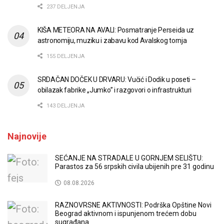
237 DELJENJA
KIŠA METEORA NA AVALI: Posmatranje Perseida uz
astronomiju, muziku i zabavu kod Avalskog tornja
155 DELJENJA
SRDAČAN DOČEK U DRVARU: Vučić i Dodik u poseti –
obilazak fabrike „Jumko” i razgovori o infrastrukturi
143 DELJENJA
Najnovije
SEĆANJE NA STRADALE U GORNJEM SELIŠTU:
Parastos za 56 srpskih civila ubijenih pre 31 godinu
08.08.2026
RAZNOVRSNE AKTIVNOSTI: Podrška Opštine Novi
Beograd aktivnom i ispunjenom trećem dobu
sugrađana