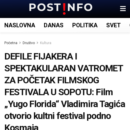
NASLOVNA
DANAS
POLITIKA
SVET
Početna
Društvo
Kultura
DEFILE FIJAKERA I
SPEKTAKULARAN VATROMET
ZA POČETAK FILMSKOG
FESTIVALA U SOPOTU: Film
„Yugo Florida“ Vladimira Tagića
otvorio kultni festival podno
Kosmaja