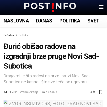
NASLOVNA
DANAS
POLITIKA
SVET
Početna
Politika
Đurić obišao radove na
izgradnji brze pruge Novi Sad-
Subotica
Drago mi je što radovi na brzoj pruzi Novi Sad-
Subotica ne kasne i što sve teče po ugovoru
A
14.01.2023
Vreme čitanja: 3 min čitanja
A