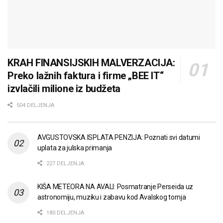
KRAH FINANSIJSKIH MALVERZACIJA:
Preko lažnih faktura i firme „BEE IT“
izvlačili milione iz budžeta
504 DELJENJA
AVGUSTOVSKA ISPLATA PENZIJA: Poznati svi datumi
uplata za julska primanja
227 DELJENJA
KIŠA METEORA NA AVALI: Posmatranje Perseida uz
astronomiju, muziku i zabavu kod Avalskog tornja
180 DELJENJA