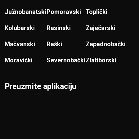
Južnobanatski
Pomoravski
Toplički
Kolubarski
Rasinski
Zaječarski
Mačvanski
Raški
Zapadnobački
Moravički
Severnobački
Zlatiborski
Preuzmite aplikaciju