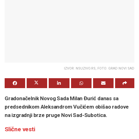
IZVOR: NSUZIVO.RS, FOTO: GRAD NOVI SAD
Gradonačelnik Novog Sada Milan Đurić danas sa
predsednikom Aleksandrom Vučićem obišao radove
na izgradnji brze pruge Novi Sad-Subotica.
Slične vesti