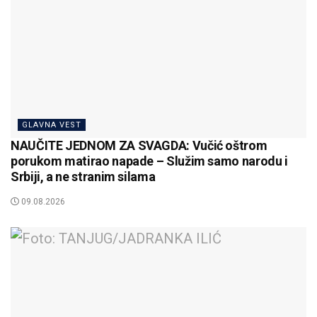
GLAVNA VEST
NAUČITE JEDNOM ZA SVAGDA: Vučić oštrom
porukom matirao napade – Služim samo narodu i
Srbiji, a ne stranim silama
09.08.2026