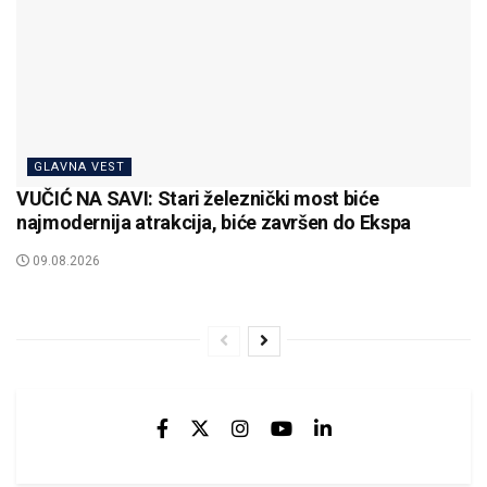
GLAVNA VEST
VUČIĆ NA SAVI: Stari železnički most biće
najmodernija atrakcija, biće završen do Ekspa
09.08.2026