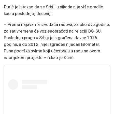
Đurić je istakao da se Srbiji u nikada nije više gradilo
kao u poslednjoj deceniji.
– Prema najavama izvođača radova, za oko dve godine,
za sat vremena će voz saobraćati na relaciji BG-SU.
Poslednja pruga u Srbiji je izgrađena davne 1976.
godine, a do 2012. nije izgrađen nijedan kilometar.
Puna podrška svima koji učestvuju u radu na ovom
istorijskom projektu – rekao je Đurić.