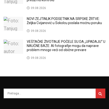
preuzmu kontrolu
09.08.2026
NOVI ZEJTINLIK PODSETNIK NA SRPSKE ŽRTVE:
Željka Cvijanović u Sokolcu poslala moćnu poruku
09.08.2026
VEŠTAČKE ŽIVOTINJE POČELE SU DA „UPADAJU“ U
NAUČNE BAZE: AI fotografije mogu da naprave
problem mnogo veći od obične prevare
09.08.2026