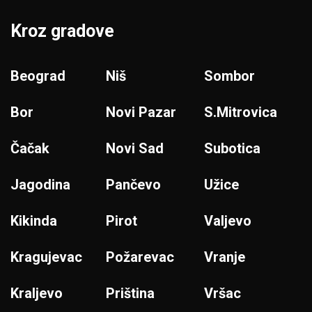
Kroz gradove
Beograd
Niš
Sombor
Bor
Novi Pazar
S.Mitrovica
Čačak
Novi Sad
Subotica
Jagodina
Pančevo
Užice
Kikinda
Pirot
Valjevo
Kragujevac
Požarevac
Vranje
Kraljevo
Priština
Vršac