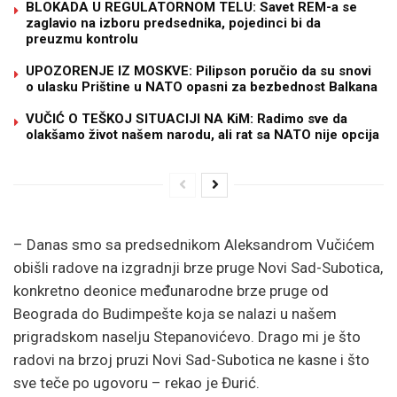
BLOKADA U REGULATORNOM TELU: Savet REM-a se
zaglavio na izboru predsednika, pojedinci bi da
preuzmu kontrolu
UPOZORENJE IZ MOSKVE: Pilipson poručio da su snovi
o ulasku Prištine u NATO opasni za bezbednost Balkana
VUČIĆ O TEŠKOJ SITUACIJI NA KiM: Radimo sve da
olakšamo život našem narodu, ali rat sa NATO nije opcija
– Danas smo sa predsednikom Aleksandrom Vučićem
obišli radove na izgradnji brze pruge Novi Sad-Subotica,
konkretno deonice međunarodne brze pruge od
Beograda do Budimpešte koja se nalazi u našem
prigradskom naselju Stepanovićevo. Drago mi je što
radovi na brzoj pruzi Novi Sad-Subotica ne kasne i što
sve teče po ugovoru – rekao je Đurić.