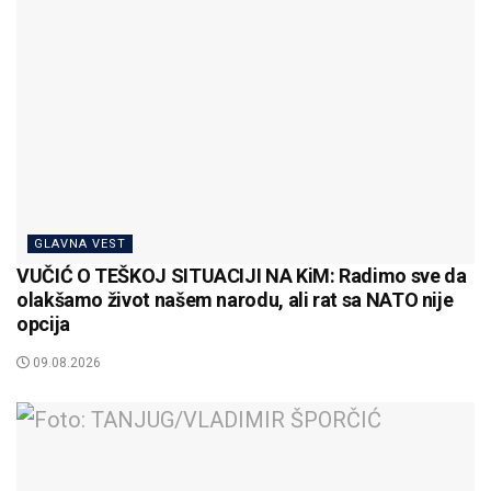
GLAVNA VEST
VUČIĆ O TEŠKOJ SITUACIJI NA KiM: Radimo sve da
olakšamo život našem narodu, ali rat sa NATO nije
opcija
09.08.2026