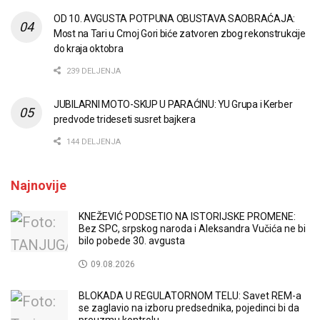
OD 10. AVGUSTA POTPUNA OBUSTAVA SAOBRAĆAJA:
Most na Tari u Crnoj Gori biće zatvoren zbog rekonstrukcije
do kraja oktobra
239 DELJENJA
JUBILARNI MOTO-SKUP U PARAĆINU: YU Grupa i Kerber
predvode trideseti susret bajkera
144 DELJENJA
Najnovije
KNEŽEVIĆ PODSETIO NA ISTORIJSKE PROMENE:
Bez SPC, srpskog naroda i Aleksandra Vučića ne bi
bilo pobede 30. avgusta
09.08.2026
BLOKADA U REGULATORNOM TELU: Savet REM-a
se zaglavio na izboru predsednika, pojedinci bi da