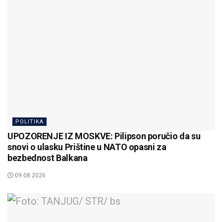
POLITIKA
UPOZORENJE IZ MOSKVE: Pilipson poručio da su
snovi o ulasku Prištine u NATO opasni za
bezbednost Balkana
09.08.2026