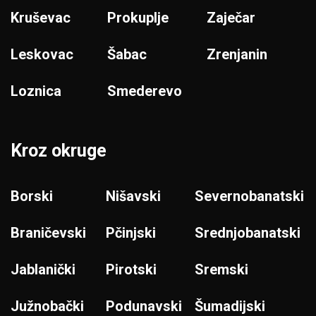
Kruševac
Prokuplje
Zaječar
Leskovac
Šabac
Zrenjanin
Loznica
Smederevo
Kroz okruge
Borski
Nišavski
Severnobanatski
Braničevski
Pčinjski
Srednjobanatski
Jablanički
Pirotski
Sremski
Južnobački
Podunavski
Šumadijski