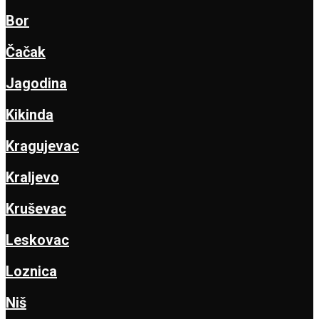
Bor
Čačak
Jagodina
Kikinda
Kragujevac
Kraljevo
Kruševac
Leskovac
Loznica
Niš