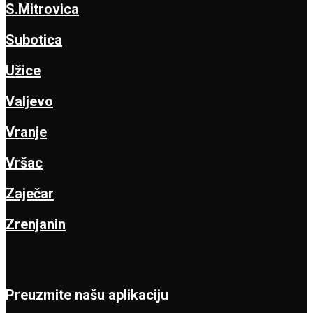
S.Mitrovica
Subotica
Užice
Valjevo
Vranje
Vršac
Zaječar
Zrenjanin
Preuzmite našu aplikaciju