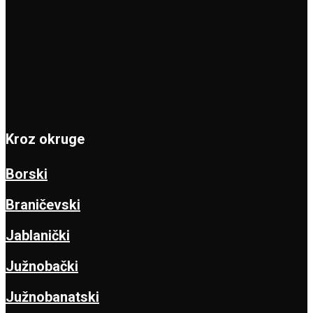
Kroz okruge
Borski
Braničevski
Jablanički
Južnobački
Južnobanatski