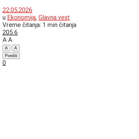
22.05.2026
u
Ekonomija
,
Glavna vest
Vreme čitanja: 1 min čitanja
205
6
A
A
A
A
Poništi
0