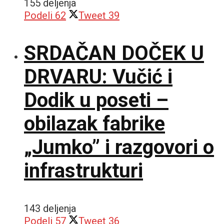
155 deljenja
Podeli
62
Tweet
39
SRDAČAN DOČEK U
DRVARU: Vučić i
Dodik u poseti –
obilazak fabrike
„Jumko” i razgovori o
infrastrukturi
143 deljenja
Podeli
57
Tweet
36