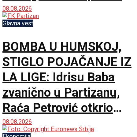
– Nije pitanje života i
08.08.2026
smrti, ali hoću
Glavna vest
maksimum!
BOMBA U HUMSKOJ,
STIGLO POJAČANJE IZ
LA LIGE: Idrisu Baba
zvanično u Partizanu,
Raća Petrović otkrio
pozadinu pregovora!
08.08.2026
Ekonomija