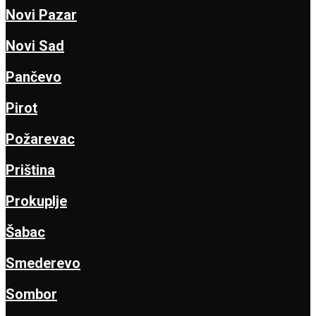
Novi Pazar
Novi Sad
Pančevo
Pirot
Požarevac
Priština
Prokuplje
Šabac
Smederevo
Sombor