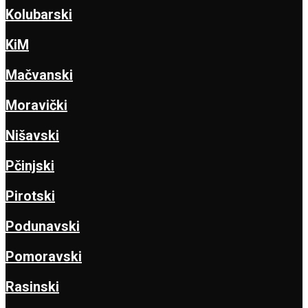
Kolubarski
KiM
Mačvanski
Moravički
Nišavski
Pčinjski
Pirotski
Podunavski
Pomoravski
Rasinski