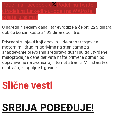
Podeli na Facebook-u
Podeli na Twitter-
u
Podeli na LinkedIn-u
Podeli na WA
Pošalji
prijatelju na mail
U narednih sedam dana litar evrodizela će biti 225 dinara,
dok će benzin koštati 193 dinara po litru.
Privredni subjekti koji obavljaju delatnost trgovine
motornim i drugim gorivima na stanicama za
snabdevanje prevoznih sredstava dužni su da utvrđene
maloprodajne cene derivata nafte primene odmah po
objavljivanju na zvaničnoj internet stranici Ministarstva
unutrašnje i spoljne trgovine.
Slične vesti
SRBIJA POBEĐUJE!