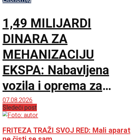
1,49 MILIJARDI
DINARA ZA
MEHANIZACIJU
EKSPA: Nabavljena
vozila i oprema za
čišćenje i održavanje
07.08.2026
Sledeći post
lokacije
FRITEZA TRAŽI SVOJ RED: Mali aparat
ne čisti se sam