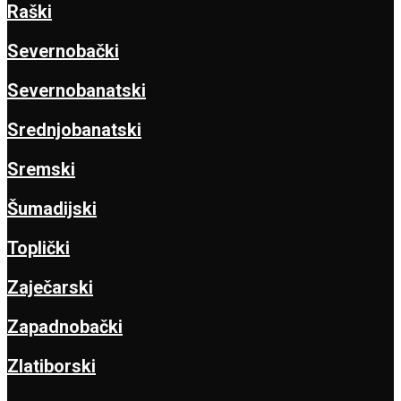
Raški
Severnobački
Severnobanatski
Srednjobanatski
Sremski
Šumadijski
Toplički
Zaječarski
Zapadnobački
Zlatiborski