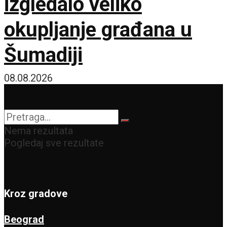
izgledalo veliko
okupljanje građana u
Šumadiji
08.08.2026
Nema rezultata
Pogledaj sve rezultate
Kroz gradove
Beograd