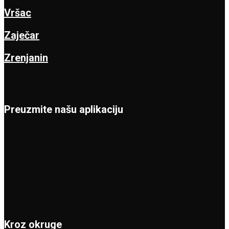
Vršac
Zaječar
Zrenjanin
Preuzmite našu aplikaciju
Kroz okruge