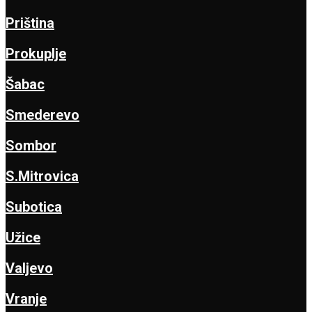
Priština
Prokuplje
Šabac
Smederevo
Sombor
S.Mitrovica
Subotica
Užice
Valjevo
Vranje