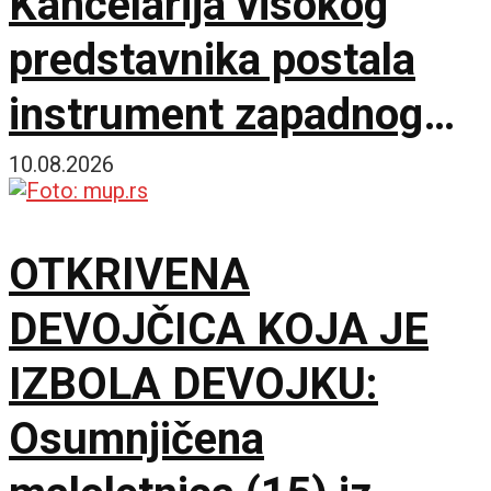
Kancelarija visokog
predstavnika postala
instrument zapadnog
neokolonijalizma
10.08.2026
OTKRIVENA
DEVOJČICA KOJA JE
IZBOLA DEVOJKU:
Osumnjičena