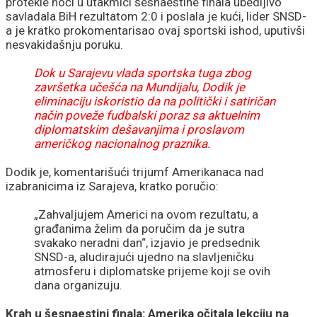
protekle noći u utakmici šesnaestine finala ubedljivo
savladala BiH rezultatom 2:0 i poslala je kući, lider SNSD-
a je kratko prokomentarisao ovaj sportski ishod, uputivši
nesvakidašnju poruku.
Dok u Sarajevu vlada sportska tuga zbog
završetka učešća na Mundijalu, Dodik je
eliminaciju iskoristio da na politički i satiričan
način poveže fudbalski poraz sa aktuelnim
diplomatskim dešavanjima i proslavom
američkog nacionalnog praznika.
Dodik je, komentarišući trijumf Amerikanaca nad
izabranicima iz Sarajeva, kratko poručio:
„Zahvaljujem Americi na ovom rezultatu, a
građanima želim da poručim da je sutra
svakako neradni dan“, izjavio je predsednik
SNSD-a, aludirajući ujedno na slavljeničku
atmosferu i diplomatske prijeme koji se ovih
dana organizuju.
Krah u šesnaestini finala: Amerika očitala lekciju na