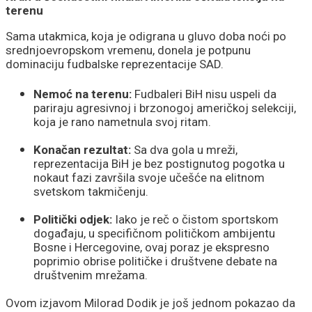
terenu
Sama utakmica, koja je odigrana u gluvo doba noći po
srednjoevropskom vremenu, donela je potpunu
dominaciju fudbalske reprezentacije SAD.
Nemoć na terenu:
Fudbaleri BiH nisu uspeli da
pariraju agresivnoj i brzonogoj američkoj selekciji,
koja je rano nametnula svoj ritam.
Konačan rezultat:
Sa dva gola u mreži,
reprezentacija BiH je bez postignutog pogotka u
nokaut fazi završila svoje učešće na elitnom
svetskom takmičenju.
Politički odjek:
Iako je reč o čistom sportskom
događaju, u specifičnom političkom ambijentu
Bosne i Hercegovine, ovaj poraz je ekspresno
poprimio obrise političke i društvene debate na
društvenim mrežama.
Ovom izjavom Milorad Dodik je još jednom pokazao da