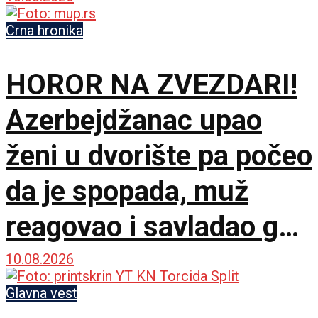
Crna hronika
HOROR NA ZVEZDARI!
Azerbejdžanac upao
ženi u dvorište pa počeo
da je spopada, muž
reagovao i savladao ga
do dolaska policije
10.08.2026
Glavna vest