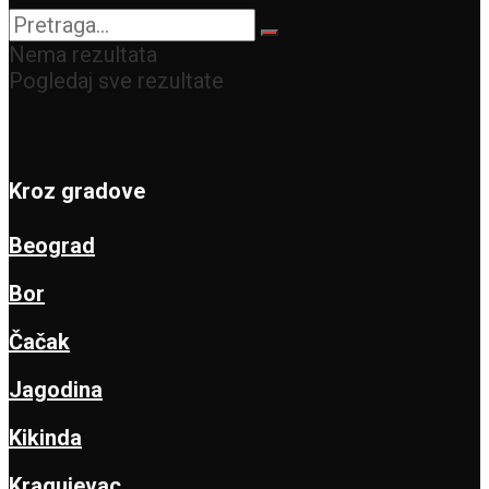
Nema rezultata
Pogledaj sve rezultate
Kroz gradove
Beograd
Bor
Čačak
Jagodina
Kikinda
Kragujevac