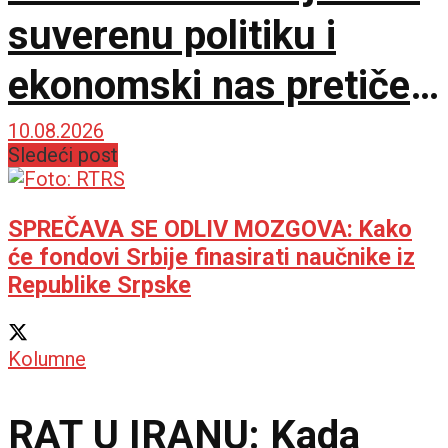
suverenu politiku i
ekonomski nas pretiče
zauvek
10.08.2026
Sledeći post
SPREČAVA SE ODLIV MOZGOVA: Kako
će fondovi Srbije finasirati naučnike iz
Republike Srpske
Kolumne
RAT U IRANU: Kada