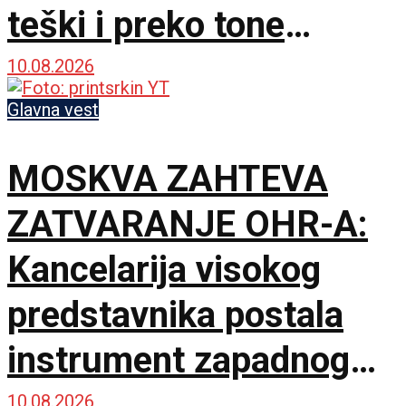
teški i preko tone
ukrstili rogove
10.08.2026
Glavna vest
MOSKVA ZAHTEVA
ZATVARANJE OHR-A:
Kancelarija visokog
predstavnika postala
instrument zapadnog
neokolonijalizma
10.08.2026