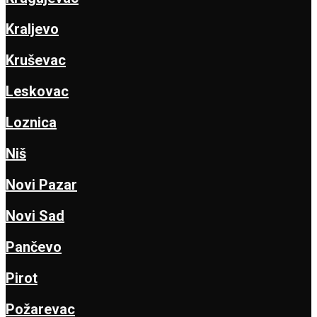
Kraljevo
Kruševac
Leskovac
Loznica
Niš
Novi Pazar
Novi Sad
Pančevo
Pirot
Požarevac