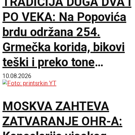
TRADICIJA DUGA DVA I
PO VEKA: Na Popovića
brdu održana 254.
Grmečka korida, bikovi
teški i preko tone
ukrstili rogove
10.08.2026
MOSKVA ZAHTEVA
ZATVARANJE OHR-A: