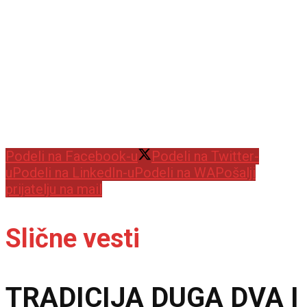
Podeli na Facebook-u
Podeli na Twitter-
u
Podeli na LinkedIn-u
Podeli na WA
Pošalji
prijatelju na mail
Slične vesti
TRADICIJA DUGA DVA I