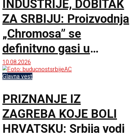
INDUSTRIJE, DOBITAK
ZA SRBIJU: Proizvodnja
„Chromosa” se
definitvno gasi u
Zagrebu i seli u Gornji
10.08.2026
Milanovac
Glavna vest
PRIZNANJE IZ
ZAGREBA KOJE BOLI
HRVATSKU: Srbija vodi