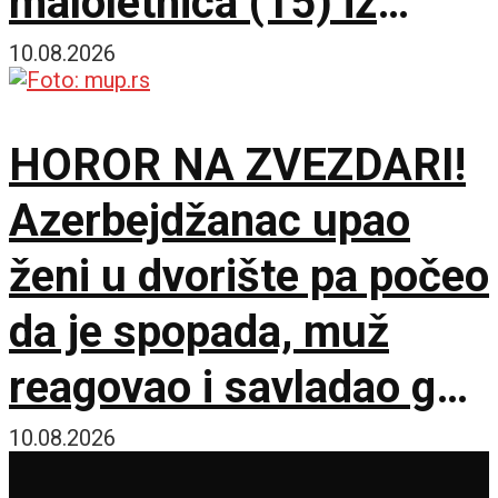
maloletnica (15) iz
Beograda privedena i
10.08.2026
saslušana, pronađen i
HOROR NA ZVEZDARI!
nož
Azerbejdžanac upao
ženi u dvorište pa počeo
da je spopada, muž
reagovao i savladao ga
do dolaska policije
10.08.2026