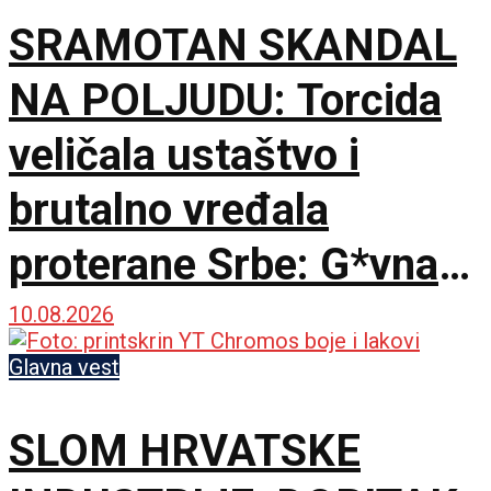
SRAMOTAN SKANDAL
NA POLJUDU: Torcida
veličala ustaštvo i
brutalno vređala
proterane Srbe: G*vna
su isplivala na
10.08.2026
traktorima u Šidu
Glavna vest
SLOM HRVATSKE