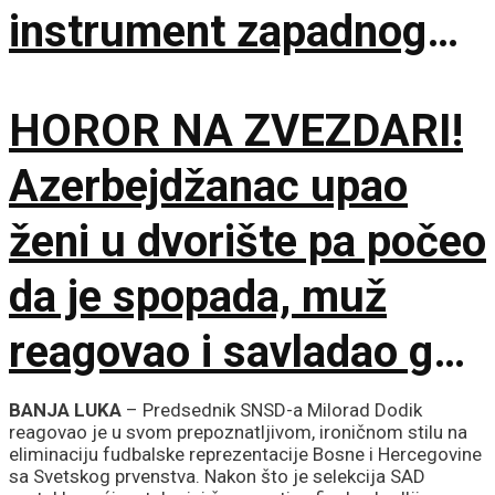
instrument zapadnog
neokolonijalizma
HOROR NA ZVEZDARI!
Azerbejdžanac upao
ženi u dvorište pa počeo
da je spopada, muž
reagovao i savladao ga
do dolaska policije
BANJA LUKA
– Predsednik SNSD-a Milorad Dodik
reagovao je u svom prepoznatljivom, ironičnom stilu na
eliminaciju fudbalske reprezentacije Bosne i Hercegovine
sa Svetskog prvenstva. Nakon što je selekcija SAD