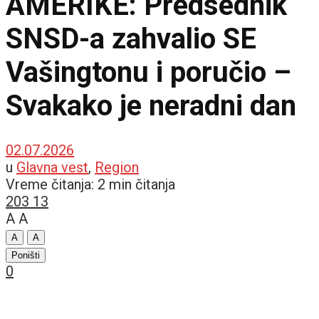
AMERIKE: Predsednik
SNSD-a zahvalio SE
Vašingtonu i poručio –
Svakako je neradni dan
02.07.2026
u
Glavna vest
,
Region
Vreme čitanja: 2 min čitanja
203
13
A
A
A
A
Poništi
0