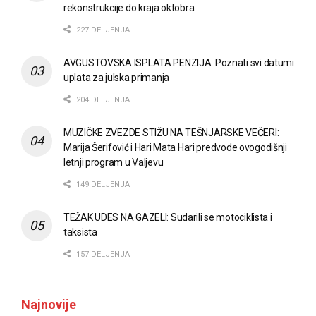
rekonstrukcije do kraja oktobra
227 DELJENJA
AVGUSTOVSKA ISPLATA PENZIJA: Poznati svi datumi
uplata za julska primanja
204 DELJENJA
MUZIČKE ZVEZDE STIŽU NA TEŠNJARSKE VEČERI:
Marija Šerifović i Hari Mata Hari predvode ovogodišnji
letnji program u Valjevu
149 DELJENJA
TEŽAK UDES NA GAZELI: Sudarili se motociklista i
taksista
157 DELJENJA
Najnovije