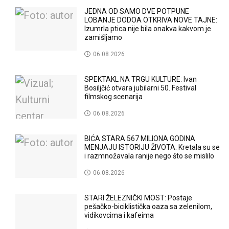
JEDNA OD SAMO DVE POTPUNE
LOBANJE DODOA OTKRIVA NOVE TAJNE:
Izumrla ptica nije bila onakva kakvom je
zamišljamo
06.08.2026
SPEKTAKL NA TRGU KULTURE: Ivan
Bosiljčić otvara jubilarni 50. Festival
filmskog scenarija
06.08.2026
BIĆA STARA 567 MILIONA GODINA
MENJAJU ISTORIJU ŽIVOTA: Kretala su se
i razmnožavala ranije nego što se mislilo
06.08.2026
STARI ŽELEZNIČKI MOST: Postaje
pešačko-biciklistička oaza sa zelenilom,
vidikovcima i kafeima