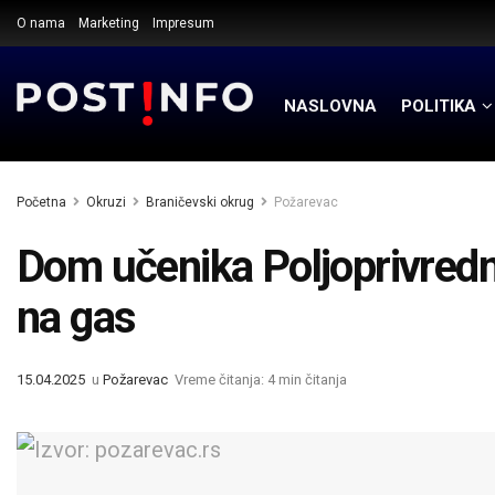
O nama
Marketing
Impresum
NASLOVNA
POLITIKA
Početna
Okruzi
Braničevski okrug
Požarevac
Dom učenika Poljoprivredn
na gas
15.04.2025
u
Požarevac
Vreme čitanja: 4 min čitanja