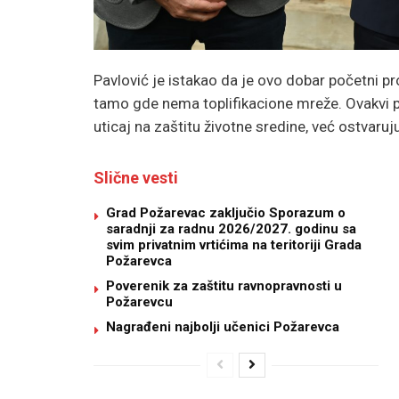
Pavlović je istakao da je ovo dobar početni pro
tamo gde nema toplifikacione mreže. Ovakvi p
uticaj na zaštitu životne sredine, već ostvaruj
Slične vesti
Grad Požarevac zaključio Sporazum o
saradnji za radnu 2026/2027. godinu sa
svim privatnim vrtićima na teritoriji Grada
Požarevca
Poverenik za zaštitu ravnopravnosti u
Požarevcu
Nagrađeni najbolji učenici Požarevca