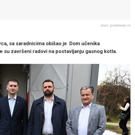
Izvor: pozarevac.rs
ca, sa saradnicima obišao je Dom učenika
e su završeni radovi na postavljanju gasnog kotla.