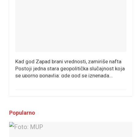
Kad god Zapad brani vrednosti, zamiriše nafta
Postoji jedna stara geopolitička slučajnost koja
se uporno ponavlja: gde god se iznenada...
Popularno