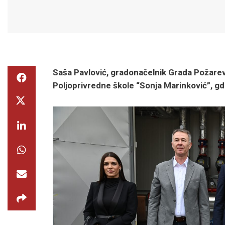
Saša Pavlović, gradonačelnik
Grada
Požarev
Poljoprivredne škole “Sonja Marinković”, gd