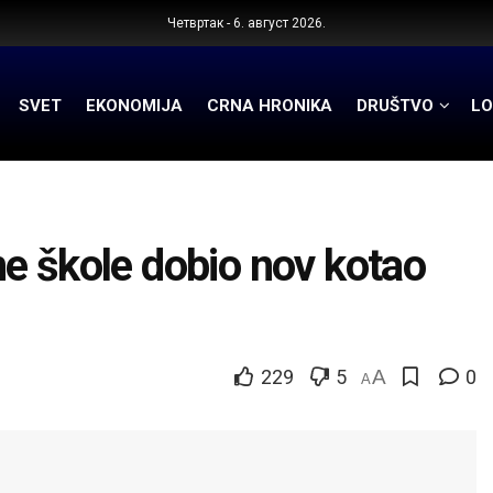
Четвртак - 6. август 2026.
SVET
EKONOMIJA
CRNA HRONIKA
DRUŠTVO
LO
e škole dobio nov kotao
229
5
A
0
A