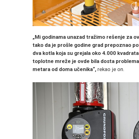
„Mi godinama unazad tražimo rešenje za ovaj 
tako
da je prošle godine grad prepoznao potre
dva kotla koja su grejala oko 4.000 kvadra
toplotne mreže je ovde bila dosta problema
metara od doma učenika“,
rekao je on.