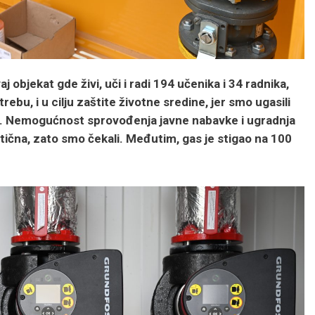
objekat gde živi, uči i radi 194 učenika i 34 radnika,
bu, i u cilju zaštite životne sredine, jer smo ugasili
ta. Nemogućnost sprovođenja javne nabavke i ugradnja
tična, zato smo čekali. Međutim, gas je stigao na 100