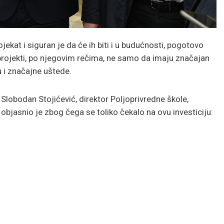
jekat i siguran je da će ih biti i u budućnosti, pogotovo
rojekti, po njegovim rečima, ne samo da imaju značajan
u i značajne uštede.
Slobodan Stojićević, direktor Poljoprivredne škole,
objasnio je zbog čega se toliko čekalo na ovu investiciju: