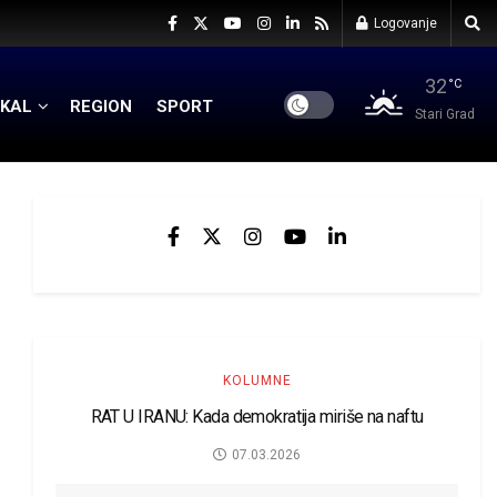
Logovanje
32
°C
KAL
REGION
SPORT
Stari Grad
KOLUMNE
RAT U IRANU: Kada demokratija miriše na naftu
07.03.2026