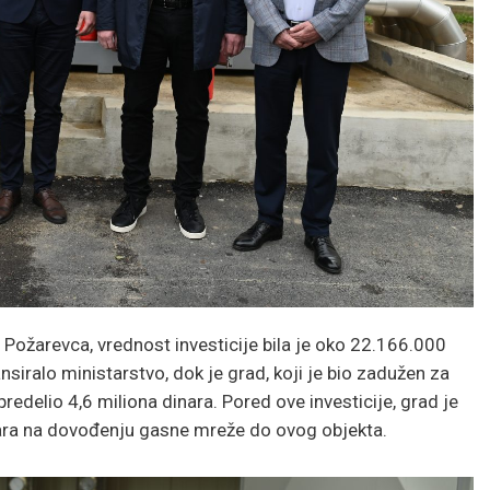
Požarevca, vrednost investicije bila je oko 22.166.000
nsiralo ministarstvo, dok je grad, koji je bio zadužen za
predelio 4,6 miliona dinara. Pored ove investicije, grad je
inara na dovođenju gasne mreže do ovog objekta.