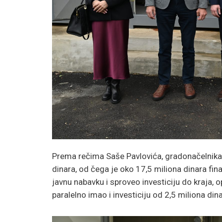
Prema rečima Saše Pavlovića, gradonačelnika 
dinara, od čega je oko 17,5 miliona dinara fina
javnu nabavku i sproveo investiciju do kraja, o
paralelno imao i investiciju od 2,5 miliona d