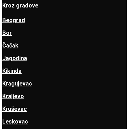
Kroz gradove
Beograd
Bor
Čačak
Jagodina
Kikinda
Kragujevac
Kraljevo
Kruševac
Leskovac