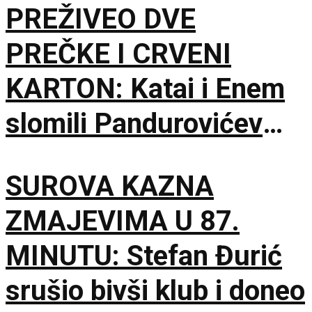
PREŽIVEO DVE
PREČKE I CRVENI
KARTON: Katai i Enem
slomili Pandurovićev
bedem, Pazarci
SUROVA KAZNA
promašivali u Ljutice
ZMAJEVIMA U 87.
Bogdana!
MINUTU: Stefan Đurić
srušio bivši klub i doneo