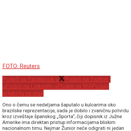
FOTO: Reuters
Podeli na Facebook-u
Podeli na Twitter-
u
Podeli na LinkedIn-u
Podeli na WA
Pošalji
prijatelju na mail
Ono o čemu se nedeljama šaputalo u kuloarima oko
brazilske reprezentacije, sada je dobilo i zvaničnu potvrdu
kroz izveštaje španskog „Sporta“, čiji dopisnik iz Južne
Amerike ima direktan pristup informacijama bliskim
nacionalnom timu. Nejmar Žunior neće odigrati ni jedan