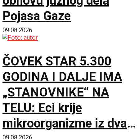
obnovu južnog dela
Pojasa Gaze
09.08.2026
ČOVEK STAR 5.300
GODINA I DALJE IMA
„STANOVNIKE“ NA
TELU: Eci krije
mikroorganizme iz dva
potpuno različita sveta
09.08.2026