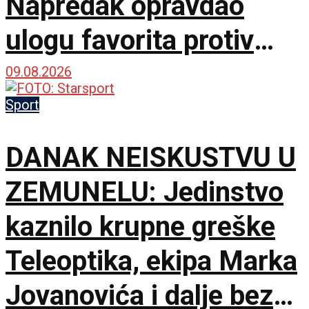
Napredak opravdao
ulogu favorita protiv
novajlije u prvenstvu!
09.08.2026
Sport
DANAK NEISKUSTVU U
ZEMUNELU: Jedinstvo
kaznilo krupne greške
Teleoptika, ekipa Marka
Jovanovića i dalje bez