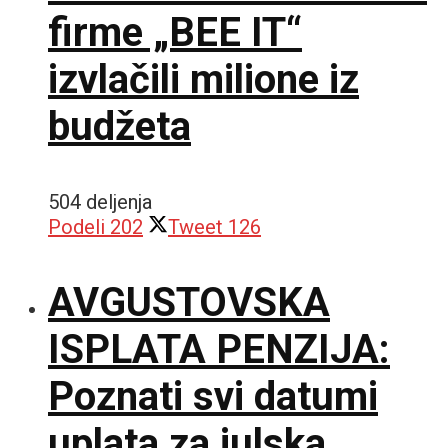
firme „BEE IT“
izvlačili milione iz
budžeta
504 deljenja
Podeli
202
Tweet
126
AVGUSTOVSKA
ISPLATA PENZIJA:
Poznati svi datumi
uplata za julska