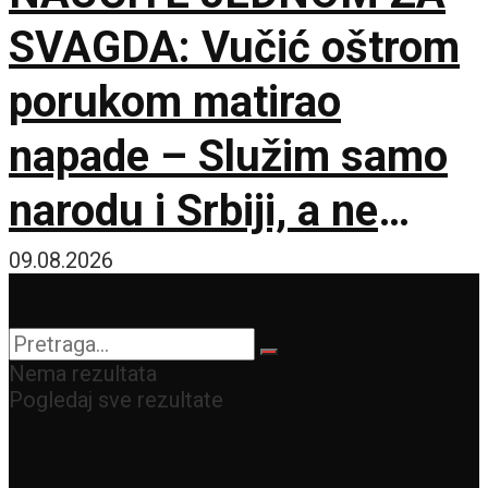
SVAGDA: Vučić oštrom
porukom matirao
napade – Služim samo
narodu i Srbiji, a ne
stranim silama
09.08.2026
Nema rezultata
Pogledaj sve rezultate