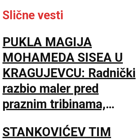
Slične vesti
PUKLA MAGIJA
MOHAMEDA SISEA U
KRAGUJEVCU: Radnički
razbio maler pred
praznim tribinama,
Zemun pao na sparnom
STANKOVIĆEV TIM
Čika Dači!