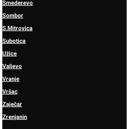
Smederevo
Sombor
S.Mitrovica
Subotica
Užice
Valjevo
Vranje
Vršac
Zaječar
Zrenjanin