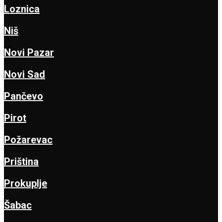
Loznica
Niš
Novi Pazar
Novi Sad
Pančevo
Pirot
Požarevac
Priština
Prokuplje
Šabac