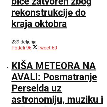
biće zatvoren zbog
rekonstrukcije do
kraja oktobra
239 deljenja
Podeli
96
Tweet
60
KIŠA METEORA NA
AVALI: Posmatranje
Perseida uz
astronomiju, muziku i