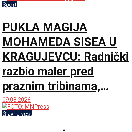
Sport
PUKLA MAGIJA
MOHAMEDA SISEA U
KRAGUJEVCU: Radnički
razbio maler pred
praznim tribinama,
Zemun pao na sparnom
09.08.2026
Čika Dači!
Glavna vest