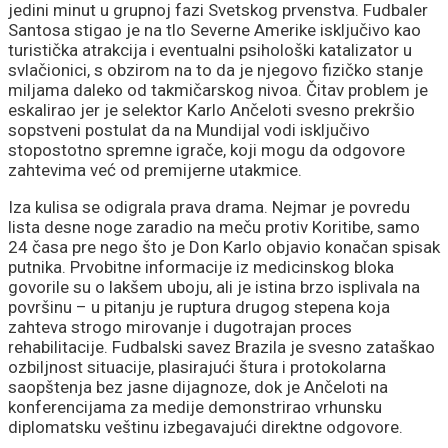
jedini minut u grupnoj fazi Svetskog prvenstva. Fudbaler
Santosa stigao je na tlo Severne Amerike isključivo kao
turistička atrakcija i eventualni psihološki katalizator u
svlačionici, s obzirom na to da je njegovo fizičko stanje
miljama daleko od takmičarskog nivoa. Čitav problem je
eskalirao jer je selektor Karlo Ančeloti svesno prekršio
sopstveni postulat da na Mundijal vodi isključivo
stopostotno spremne igrače, koji mogu da odgovore
zahtevima već od premijerne utakmice.
Iza kulisa se odigrala prava drama. Nejmar je povredu
lista desne noge zaradio na meču protiv Koritibe, samo
24 časa pre nego što je Don Karlo objavio konačan spisak
putnika. Prvobitne informacije iz medicinskog bloka
govorile su o lakšem uboju, ali je istina brzo isplivala na
površinu – u pitanju je ruptura drugog stepena koja
zahteva strogo mirovanje i dugotrajan proces
rehabilitacije. Fudbalski savez Brazila je svesno zataškao
ozbiljnost situacije, plasirajući štura i protokolarna
saopštenja bez jasne dijagnoze, dok je Ančeloti na
konferencijama za medije demonstrirao vrhunsku
diplomatsku veštinu izbegavajući direktne odgovore.