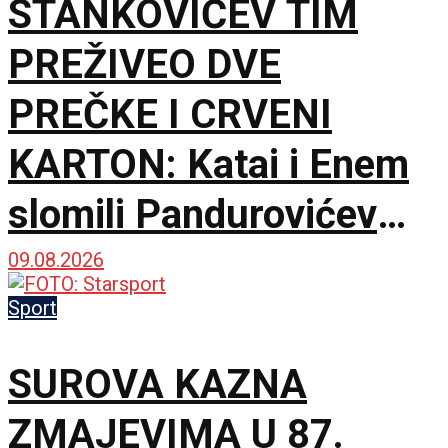
STANKOVIĆEV TIM
PREŽIVEO DVE
PREČKE I CRVENI
KARTON: Katai i Enem
slomili Pandurovićev
bedem, Pazarci
09.08.2026
promašivali u Ljutice
Sport
Bogdana!
SUROVA KAZNA
ZMAJEVIMA U 87.