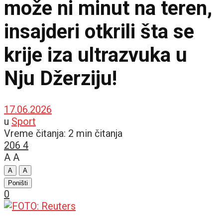
može ni minut na teren,
insajderi otkrili šta se
krije iza ultrazvuka u
Nju Džerziju!
17.06.2026
u
Sport
Vreme čitanja: 2 min čitanja
206
4
A
A
A
A
Poništi
0