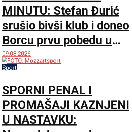
MINUTU: Stefan Đurić
srušio bivši klub i doneo
Borcu prvu pobedu u
sezoni!
09.08.2026
Sport
SPORNI PENAL I
PROMAŠAJI KAZNJENI
U NASTAVKU: