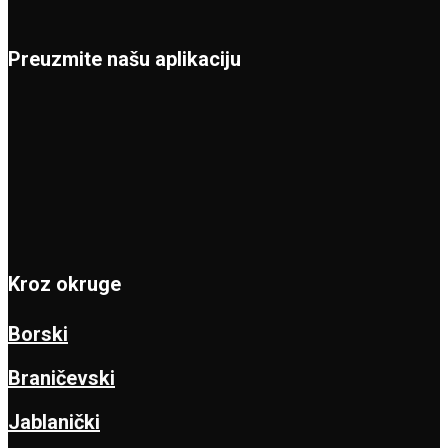
Preuzmite našu aplikaciju
Kroz okruge
Borski
Braničevski
Jablanički