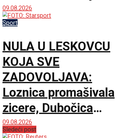
pobede!
09.08.2026
Sport
NULA U LESKOVCU
KOJA SVE
ZADOVOLJAVA:
Loznica promašivala
zicere, Dubočica
sačuvala nepobedivost
09.08.2026
Sledeći post