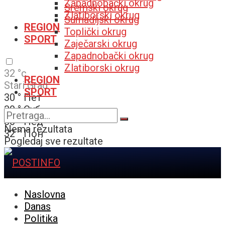
Zapadnobački okrug
Sremski okrug
Zlatiborski okrug
Šumadijski okrug
REGION
Toplički okrug
SPORT
Zaječarski okrug
Zapadnobački okrug
Zlatiborski okrug
32
°c
REGION
Stari Grad
SPORT
30
°
Пет
30
°
Суб
30
°
Нед
Nema rezultata
32
°
Пон
Pogledaj sve rezultate
Naslovna
Danas
Politika