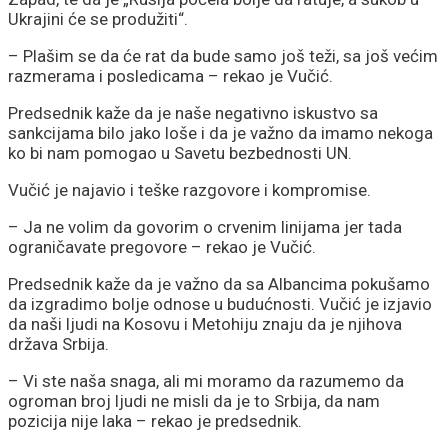
Ukrajini će se produžiti“.
– Plašim se da će rat da bude samo još teži, sa još većim
razmerama i posledicama – rekao je Vučić.
Predsednik kaže da je naše negativno iskustvo sa
sankcijama bilo jako loše i da je važno da imamo nekoga
ko bi nam pomogao u Savetu bezbednosti UN.
Vučić je najavio i teške razgovore i kompromise.
– Ja ne volim da govorim o crvenim linijama jer tada
ograničavate pregovore – rekao je Vučić.
Predsednik kaže da je važno da sa Albancima pokušamo
da izgradimo bolje odnose u budućnosti. Vučić je izjavio
da naši ljudi na Kosovu i Metohiju znaju da je njihova
država Srbija.
– Vi ste naša snaga, ali mi moramo da razumemo da
ogroman broj ljudi ne misli da je to Srbija, da nam
pozicija nije laka – rekao je predsednik.