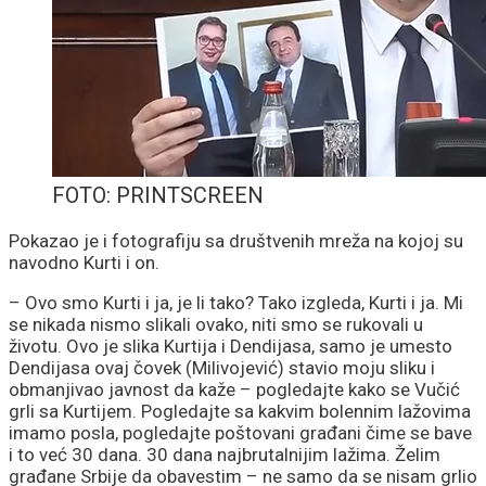
FOTO: PRINTSCREEN
Pokazao je i fotografiju sa društvenih mreža na kojoj su
navodno Kurti i on.
– Ovo smo Kurti i ja, je li tako? Tako izgleda, Kurti i ja. Mi
se nikada nismo slikali ovako, niti smo se rukovali u
životu. Ovo je slika Kurtija i Dendijasa, samo je umesto
Dendijasa ovaj čovek (Milivojević) stavio moju sliku i
obmanjivao javnost da kaže – pogledajte kako se Vučić
grli sa Kurtijem. Pogledajte sa kakvim bolennim lažovima
imamo posla, pogledajte poštovani građani čime se bave
i to već 30 dana. 30 dana najbrutalnijim lažima. Želim
građane Srbije da obavestim – ne samo da se nisam grlio