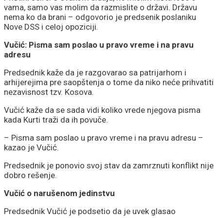
vama, samo vas molim da razmislite o državi. Državu
nema ko da brani – odgovorio je predsenik poslaniku
Nove DSS i celoj opoziciji.
Vučić: Pisma sam poslao u pravo vreme i na pravu
adresu
Predsednik kaže da je razgovarao sa patrijarhom i
arhijerejima pre saopštenja o tome da niko neće prihvatiti
nezavisnost tzv. Kosova.
Vučić kaže da se sada vidi koliko vrede njegova pisma
kada Kurti traži da ih povuče.
– Pisma sam poslao u pravo vreme i na pravu adresu –
kazao je Vučić.
Predsednik je ponovio svoj stav da zamrznuti konflikt nije
dobro rešenje.
Vučić o narušenom jedinstvu
Predsednik Vučić je podsetio da je uvek glasao