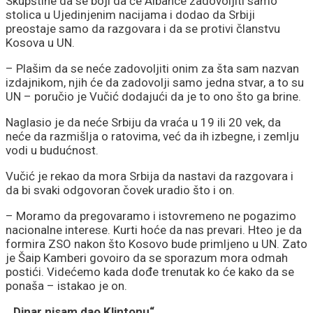
Skupštine da se boji da će Albance zadovoljiti samo
stolica u Ujedinjenim nacijama i dodao da Srbiji
preostaje samo da razgovara i da se protivi članstvu
Kosova u UN.
– Plašim da se neće zadovoljiti onim za šta sam nazvan
izdajnikom, njih će da zadovolji samo jedna stvar, a to su
UN – poručio je Vučić dodajući da je to ono što ga brine.
Naglasio je da neće Srbiju da vraća u 19 ili 20 vek, da
neće da razmišlja o ratovima, već da ih izbegne, i zemlju
vodi u budućnost.
Vučić je rekao da mora Srbija da nastavi da razgovara i
da bi svaki odgovoran čovek uradio što i on.
– Moramo da pregovaramo i istovremeno ne pogazimo
nacionalne interese. Kurti hoće da nas prevari. Hteo je da
formira ZSO nakon što Kosovo bude primljeno u UN. Zato
je Šaip Kamberi govoiro da se sporazum mora odmah
postići. Videćemo kada dođe trenutak ko će kako da se
ponaša – istakao je on.
„Dinar nisam dao Klintonu“