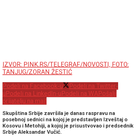
IZVOR: PINK.RS/TELEGRAF/NOVOSTI, FOTO:
TANJUG/ZORAN ŽESTIĆ
Podeli na Facebook-u
Podeli na Twitter-
u
Podeli na LinkedIn-u
Podeli na WA
Pošalji
prijatelju na mail
Skupština Srbije završila je danas raspravu na
posebnoj sednici na kojoj je predstavljen Izveštaj o
Kosovu i Metohiji, a kojoj je prisustvovao i predsednik
Srbije Aleksandar Vučić.