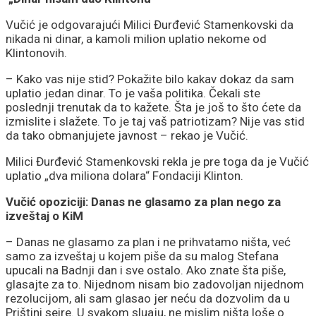
Vučić je odgovarajući Milici Đurđević Stamenkovski da
nikada ni dinar, a kamoli milion uplatio nekome od
Klintonovih.
– Kako vas nije stid? Pokažite bilo kakav dokaz da sam
uplatio jedan dinar. To je vaša politika. Čekali ste
poslednji trenutak da to kažete. Šta je još to što ćete da
izmislite i slažete. To je taj vaš patriotizam? Nije vas stid
da tako obmanjujete javnost – rekao je Vučić.
Milici Đurđević Stamenkovski rekla je pre toga da je Vučić
uplatio „dva miliona dolara“ Fondaciji Klinton.
Vučić opoziciji: Danas ne glasamo za plan nego za
izveštaj o KiM
– Danas ne glasamo za plan i ne prihvatamo ništa, već
samo za izveštaj u kojem piše da su malog Stefana
upucali na Badnji dan i sve ostalo. Ako znate šta piše,
glasajte za to. Nijednom nisam bio zadovoljan nijednom
rezolucijom, ali sam glasao jer neću da dozvolim da u
Prištini seire. U svakom sluaju, ne mislim ništa loše o