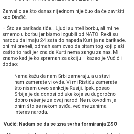
Zahvalio se što danas nijednom nije čuo da će završiti
kao Đinđić.
– Što se barikada tiče… Ljudi su hteli borbu, ali mi ne
smemo u borbu jer bismo izgubili od NATO! Rekli su
narodu da imaju 24 sata do napada Kurtija na barikade,
oni mi preneli, odmah sam zvao da pitam tog koji plaši
zašto to radi jer zna da Kurti nema sangu za nas. Mi
znamo kad je ko spreman za akciju – kazao je Vučić i
dodao:
Nama kažu da nam Srbi zameraju, a u stavi
nam zamerate vi ovde. Vi mi Ristiću zamerate
što nisam uveo sankcije Rusiji. Ipak, posao
Srbije je da donosi odluke koje su dugoročno
dobro rešenje za ovaj narod. Ne rukovodim ja
onim što se nekom sviđa, već me zanima
interes naroda.
Vučić: Nadam se da se zna svrha formiranja ZSO