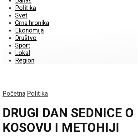
Danas
Politika
Svet
Crna hronika
Ekonomija
Društvo
Sport
Lokal
Region
Početna
Politika
DRUGI DAN SEDNICE O
KOSOVU I METOHIJI