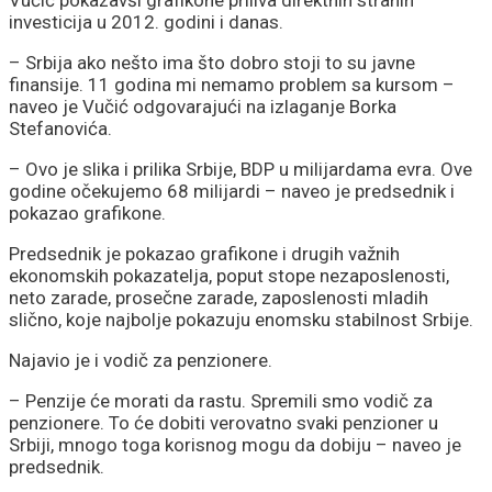
Vučić pokazavši grafikone priliva direktnih stranih
investicija u 2012. godini i danas.
– Srbija ako nešto ima što dobro stoji to su javne
finansije. 11 godina mi nemamo problem sa kursom –
naveo je Vučić odgovarajući na izlaganje Borka
Stefanovića.
– Ovo je slika i prilika Srbije, BDP u milijardama evra. Ove
godine očekujemo 68 milijardi – naveo je predsednik i
pokazao grafikone.
Predsednik je pokazao grafikone i drugih važnih
ekonomskih pokazatelja, poput stope nezaposlenosti,
neto zarade, prosečne zarade, zaposlenosti mladih
slično, koje najbolje pokazuju enomsku stabilnost Srbije.
Najavio je i vodič za penzionere.
– Penzije će morati da rastu. Spremili smo vodič za
penzionere. To će dobiti verovatno svaki penzioner u
Srbiji, mnogo toga korisnog mogu da dobiju – naveo je
predsednik.