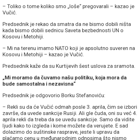
– Toliko o tome koliko smo „loše“ pregovarali – kazao je
Vučić.
Predsednik je rekao da smatra da ne bismo dobili ništa
kada bismo dobili sednicu Saveta bezbednosti UN o
Kosovu i Metohiji.
– Mi na terenu imamo NATO koji je apsolutno suveren na
Kosovu i Metohiji – kazao je Vučić.
Predsednik kaže da su Kurtijevih šest uslova za sramota.
„Mi moramo da čuvamo našu politiku, koja mora da
bude samostalna i nezavisna“
Predsednik je odgovorio Borku Stefanoviću:
– Rekli su da će Vučić odmah posle 3. aprila, čim se izbori
završe, da uvede sankcije Rusiji. Ali gle čuda, oni su već 4.
aprila rekli da treba da se uvedu sankcije. Samo da vidite
ljudi kako to izgleda i kome možete da verujete. E sad
dolazimo do suštinske rasprave, jeste li upravu da
plaćamo cenu u međunarodnim odnosima što nismo