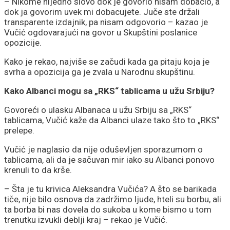
– Nikome nijedno slovo dok je govorio nisam dobacio, a
dok ja govorim uvek mi dobacujete. Juče ste držali
transparente izdajnik, pa nisam odgovorio – kazao je
Vučić ogdovarajući na govor u Skupštini poslanice
opozicije.
Kako je rekao, najviše se začudi kada ga pitaju koja je
svrha a opozicija ga je zvala u Narodnu skupštinu.
Kako Albanci mogu sa „RKS“ tablicama u užu Srbiju?
Govoreći o ulasku Albanaca u užu Srbiju sa „RKS“
tablicama, Vučić kaže da Albanci ulaze tako što to „RKS“
prelepe.
Vučić je naglasio da nije oduševljen sporazumom o
tablicama, ali da je sačuvan mir iako su Albanci ponovo
krenuli to da krše.
– Šta je tu krivica Aleksandra Vučića? A što se barikada
tiče, nije bilo osnova da zadržimo ljude, hteli su borbu, ali
ta borba bi nas dovela do sukoba u kome bismo u tom
trenutku izvukli deblji kraj – rekao je Vučić.