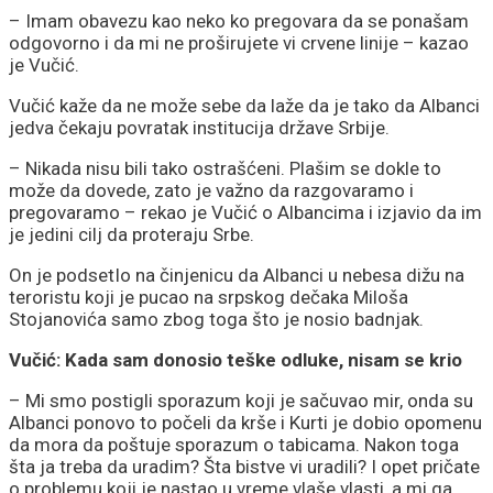
– Imam obavezu kao neko ko pregovara da se ponašam
odgovorno i da mi ne proširujete vi crvene linije – kazao
je Vučić.
Vučić kaže da ne može sebe da laže da je tako da Albanci
jedva čekaju povratak institucija države Srbije.
– Nikada nisu bili tako ostrašćeni. Plašim se dokle to
može da dovede, zato je važno da razgovaramo i
pregovaramo – rekao je Vučić o Albancima i izjavio da im
je jedini cilj da proteraju Srbe.
On je podsetIo na činjenicu da Albanci u nebesa dižu na
teroristu koji je pucao na srpskog dečaka Miloša
Stojanovića samo zbog toga što je nosio badnjak.
Vučić: Kada sam donosio teške odluke, nisam se krio
– Mi smo postigli sporazum koji je sačuvao mir, onda su
Albanci ponovo to počeli da krše i Kurti je dobio opomenu
da mora da poštuje sporazum o tabicama. Nakon toga
šta ja treba da uradim? Šta bistve vi uradili? I opet pričate
o problemu koji je nastao u vreme vlaše vlasti, a mi ga