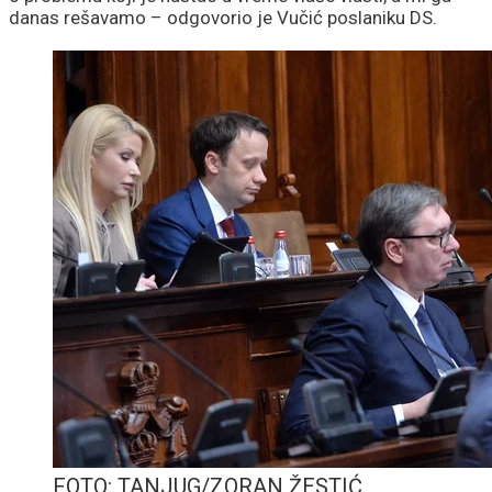
danas rešavamo – odgovorio je Vučić poslaniku DS.
FOTO: TANJUG/ZORAN ŽESTIĆ