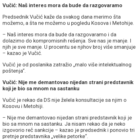
Vučić: Naš interes mora da bude da razgovaramo
Predsednik Vučić kaže da svakog dana merimo šta
možemo, a šta ne možemo u pogledu Kosova i Metohije.
– Naš interes mora da bude da razgovaramo i da
dolazimo do kompromisnih rešenja. Sve nas je manje. I
njih je sve manje. U procentu se njihov broj više smanjuje
– kazao je Vučić.
Vučić je od poslanika zatražio „malo više intelektualnog
poštenja“.
Vučić: Nije me demantovao nijedan strani predstavnik
koji je bio sa mnom na sastanku
Vučić je rekao da DS nije želela konsultacije sa njim o
Kosovu i Metohiji.
– Nije me demantovao nijedan strani predstavnik koji je
bio sa mnom na sastanku. Ja nisam rekao da je neko
izgovorio reč sankcije – kazao je predsednik i ponovio tri
pretnje predstavnika „velike petorke“.