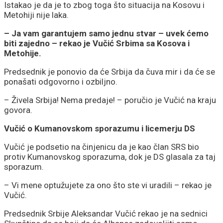
Istakao je da je to zbog toga što situacija na Kosovu i
Metohiji nije laka.
– Ja vam garantujem samo jednu stvar – uvek ćemo
biti zajedno – rekao je Vučić Srbima sa Kosova i
Metohije.
Predsednik je ponovio da će Srbija da čuva mir i da će se
ponašati odgovorno i ozbiljno.
– Živela Srbija! Nema predaje! – poručio je Vučić na kraju
govora.
Vučić o Kumanovskom sporazumu i licemerju DS
Vučić je podsetio na činjenicu da je kao član SRS bio
protiv Kumanovskog sporazuma, dok je DS glasala za taj
sporazum.
– Vi mene optužujete za ono što ste vi uradili – rekao je
Vučić.
Predsednik Srbije Aleksandar Vučić rekao je na sednici