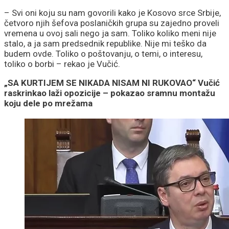
– Svi oni koju su nam govorili kako je Kosovo srce Srbije,
četvoro njih šefova poslaničkih grupa su zajedno proveli
vremena u ovoj sali nego ja sam. Toliko koliko meni nije
stalo, a ja sam predsednik republike. Nije mi teško da
budem ovde. Toliko o poštovanju, o temi, o interesu,
toliko o borbi – rekao je Vučić.
„SA KURTIJEM SE NIKADA NISAM NI RUKOVAO“ Vučić
raskrinkao laži opozicije – pokazao sramnu montažu
koju dele po mrežama