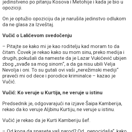
jedinstveno po pitanju Kosova i Metohije i kada je bio u
opoziciji.
On je optužio opoziciju da je narušila jedinstvo odlukom
da ne glasa za Izveštaj.
Vučić o Lalićevom svedočenju
– Pitajte se kako mi je kao roditelju kad moram to da
čitam. Čovek je rekao kako su mom sinu, preko medija i
drugih, pokušali da nameste da je Lazar Vukićević ubijen
zbog „svađe sa mog sinom“, a da ga nisu ubili Velja
Nevolja i oni. To su gutali ovi vaši „nerežimski mediji“
praveći mi od dece i porodice kriminalce – kazao je
Vučić.
Vučić: Ko veruje u Kurtija, ne veruje u istinu
Predsednik je, odgovarajući na izjave Šaipa Kamberija,
rekao da ko veruje Aljbinu Kurtiju, ne veruje u istinu.
Vučić je rekao da je Kurti Kamberiju šef.
– Od koga da spasete vaš narod? Od „genocidaša“, kako