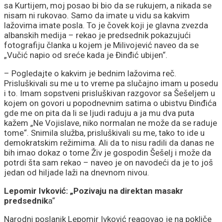
sa Kurtijem, moj posao bi bio da se rukujem, a nikada se
nisam ni rukovao. Samo da imate u vidu sa kakvim
lažovima imate posla. To je čovek koji je glavna zvezda
albanskih medija – rekao je predsednik pokazujući
fotografiju članka u kojem je Milivojević naveo da se
„Vučić napio od sreće kada je Đinđić ubijen“.
– Pogledajte o kakvim je bednim lažovima reč.
Prisluškivali su me u to vreme pa slučajno imam u posedu
i to. Imam sopstveni prisluškivan razgovor sa Šešeljem u
kojem on govori u popodnevnim satima o ubistvu Đinđića
gde me on pita da li se ljudi raduju a ja mu dva puta
kažem „Ne Vojislave, niko normalan ne može da se raduje
tome“. Snimila služba, prisluškivali su me, tako to ide u
demokratskim režimima. Ali da to nisu radili da danas ne
bih imao dokaz o tome Živ je gospodin Šešelj i može da
potrdi šta sam rekao – naveo je on navodeći da je to još
jedan od hiljade laži na dnevnom nivou.
Lepomir Ivković: „Pozivaju na direktan masakr
predsednik
a“
Narodni poslanik Lepomir Ivković reagovao je na pokliče