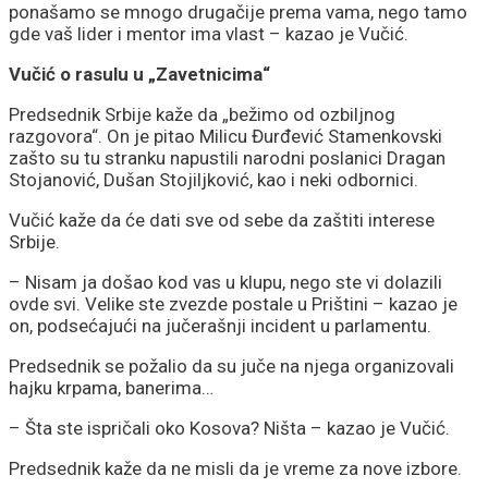
ponašamo se mnogo drugačije prema vama, nego tamo
gde vaš lider i mentor ima vlast – kazao je Vučić.
Vučić o rasulu u „Zavetnicima“
Predsednik Srbije kaže da „bežimo od ozbiljnog
razgovora“. On je pitao Milicu Đurđević Stamenkovski
zašto su tu stranku napustili narodni poslanici Dragan
Stojanović, Dušan Stojiljković, kao i neki odbornici.
Vučić kaže da će dati sve od sebe da zaštiti interese
Srbije.
– Nisam ja došao kod vas u klupu, nego ste vi dolazili
ovde svi. Velike ste zvezde postale u Prištini – kazao je
on, podsećajući na jučerašnji incident u parlamentu.
Predsednik se požalio da su juče na njega organizovali
hajku krpama, banerima…
– Šta ste ispričali oko Kosova? Ništa – kazao je Vučić.
Predsednik kaže da ne misli da je vreme za nove izbore.