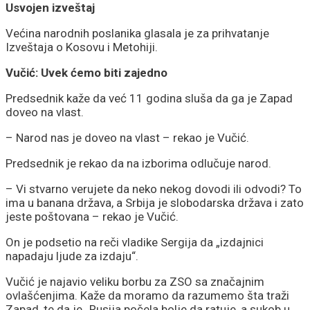
Usvojen izveštaj
Većina narodnih poslanika glasala je za prihvatanje
Izveštaja o Kosovu i Metohiji.
Vučić: Uvek ćemo biti zajedno
Predsednik kaže da već 11 godina sluša da ga je Zapad
doveo na vlast.
– Narod nas je doveo na vlast – rekao je Vučić.
Predsednik je rekao da na izborima odlučuje narod.
– Vi stvarno verujete da neko nekog dovodi ili odvodi? To
ima u banana država, a Srbija je slobodarska država i zato
jeste poštovana – rekao je Vučić.
On je podsetio na reči vladike Sergija da „izdajnici
napadaju ljude za izdaju“.
Vučić je najavio veliku borbu za ZSO sa značajnim
ovlašćenjima. Kaže da moramo da razumemo šta traži
Zapad, te da je „Rusija počela bolje da ratuje, a sukob u