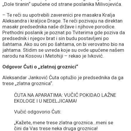
„Dole tiranin“ upućene od strane poslanika Milivojevića.
– Te reči su upotrebili zaverenici pre masakra Kralja
Aleksandra i kraljice Drage. Te reči pozivaju na direktan
masakr predsednika naše države i njihove porodice.
Prethodni poslanik je poznat po Tviterima gde poziva da
predsednik i njegov brat i sin budu postavljeni po
šahtama. Ako su oni po šahtama, on bi verovatno bio na
jahtama. Stidim se uvreda koje su ovde upućene našem
narodu na Kosovu i Metohiji – rekao je Ivković.
Odgovor Ćuti o „zlatnoj groznici“
Aleksandar Janković Ćuta optužio je predsednika da ga
trese „zlatna groznica“.
ĆUTA NA APARATIMA: VUČIĆ POKIDAO LAŽNE
EKOLOGE I U NEDELJICAMA!
Vučić odgovorio Ćuti:
„Kažete, mene trese zlatna groznica…meni se
čini da Vas trese neka druga groznica!