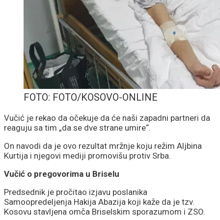
FOTO: FOTO/KOSOVO-ONLINE
Vučić je rekao da očekuje da će naši zapadni partneri da
reaguju sa tim „da se dve strane umire“.
On navodi da je ovo rezultat mržnje koju režim Aljbina
Kurtija i njegovi mediji promovišu protiv Srba.
Vučić o pregovorima u Briselu
Predsednik je pročitao izjavu poslanika
Samoopredeljenja Hakija Abazija koji kaže da je tzv.
Kosovu stavljena omča Briselskim sporazumom i ZSO.