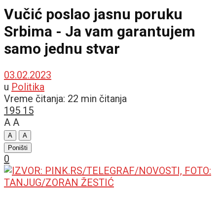
Vučić poslao jasnu poruku
Srbima - Ja vam garantujem
samo jednu stvar
03.02.2023
u
Politika
Vreme čitanja: 22 min čitanja
195
15
A
A
A
A
Poništi
0