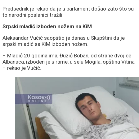
Predsednik je rekao da je u parlament došao zato što su
to narodni poslanici tražili.
Srpski mladić izboden nožem na KiM
Aleksandar Vučić saopštio je danas u Skupštini da je
srpski mladić sa KiM izboden nožem.
– Mladić 20 godina ima, Đuzić Boban, od strane dvojice
Albanaca, izboden je u rame, u selu Mogila, opština Vitina
– rekao je Vučić.