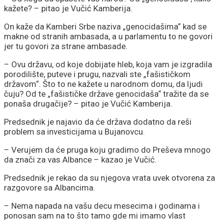
kažete? – pitao je Vučić Kamberija.
On kaže da Kamberi Srbe naziva „genocidašima“ kad se
makne od stranih ambasada, a u parlamentu to ne govori
jer tu govori za strane ambasade.
– Ovu državu, od koje dobijate hleb, koja vam je izgradila
porodilište, puteve i prugu, nazvali ste „fašističkom
državom“. Što to ne kažete u narodnom domu, da ljudi
čuju? Od te „fašističke države genocidaša“ tražite da se
ponaša drugačije? – pitao je Vučić Kamberija.
Predsednik je najavio da će država dodatno da reši
problem sa investicijama u Bujanovcu.
– Verujem da će pruga koju gradimo do Preševa mnogo
da znači za vas Albance – kazao je Vučić.
Predsednik je rekao da su njegova vrata uvek otvorena za
razgovore sa Albancima.
– Nema napada na vašu decu mesecima i godinama i
ponosan sam na to što tamo gde mi imamo vlast