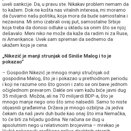
uveli sankcije. Da, u pravu ste. Nikakav problem nemam da
to kažem. Dok ne košta nas vitalnih interesa, mi moramo
da čuvamo našu politiku, koja mora da bude samostalna i
nezavisna. Mi smo izabrali ovaj put, samostalne Srbije
koja treba da donosi odluke u skladu sa onim što se njoj
dešavalo. Meni niko ne može da kaže da radim ni za Ruse,
ni Amerikance. Uvek sam spreman da sednemo da
ukažem koja je cena.
„Nikezić je manji strunjak od Siniše Malog i to je
pokazao“
– Gospodin Nikezić je mnogo manji stručnjak od
gospodina Malog, što je i pokazao u prethodnom periodu
i koji ne razume ono što govori i zato se oni bave jednom
očiglednom prevarom. Dakle oni vam kažu biće javni dug
35 milijardi. Možda, ali na 70 milijardi BDP-a, što je
mnogo manje nego ono što smo nalsedili. Samo to niste
objasnili građanima. Država je mnogo ozbiljna Ja jedva
čekam da naš javni duh bude kao onaj što ima Nemačka,
to će biti za hiljadu godina. Ne računa se dug u
apsolutnim nego u relativnoim brojevima – mrekao je