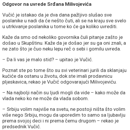
Odgovor na uvrede Srđana Milivojevića
Vučić je istakao da je dva dana pažljivo slušao sve
poslanike u nadi da će nešto čuti, ali se na kraju sve svelo
u utrkivanje poslanika u tome ko će ga koliko uvrediti.
Kaže da smo od nekoliko govornika čuli pitanje zašto je
došao u Skupštinu. Kaže da je došao jer su ga oni znali, a
ne zato što je čuo neku lepu reč o sebi i gomilu uvreda.
– Da li vas je malo stid? – upitao je Vučić.
Poznat ste po tome što su svi veterinari jurili da sklanjaju
kućiće da ostanu u životu, dok ste imali prodavnicu
pljeskavica, rekao je Vučić odgovarajući Milivojeviću.
– Na najbolji način su ljudi mogli da vide – kako može da
vlada neko ko ne može da vlada sobom.
– Srbiju volim najviše na svetu, ne postoji ništa što volim
više nego Srbiju, mogu da uporedim to samo sa ljubavlju
prema svojoj deci i ni prema čemu drugom – rekao je
predsednik Vučić.