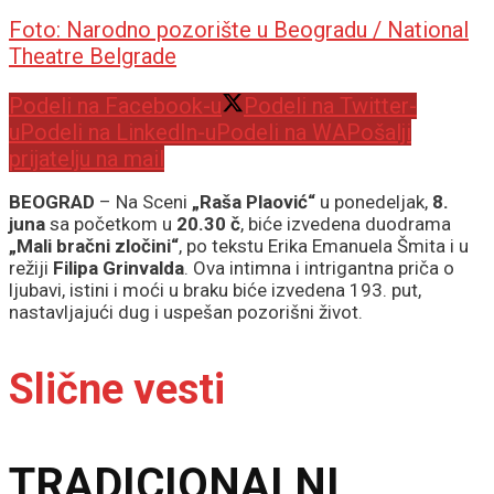
Foto: Narodno pozorište u Beogradu / National
Theatre Belgrade
Podeli na Facebook-u
Podeli na Twitter-
u
Podeli na LinkedIn-u
Podeli na WA
Pošalji
prijatelju na mail
BEOGRAD
– Na Sceni
„Raša Plaović“
u ponedeljak,
8.
juna
sa početkom u
20.30 č
, biće izvedena duodrama
„Mali bračni zločini“
, po tekstu Erika Emanuela Šmita i u
režiji
Filipa Grinvalda
. Ova intimna i intrigantna priča o
ljubavi, istini i moći u braku biće izvedena 193. put,
nastavljajući dug i uspešan pozorišni život.
Slične vesti
TRADICIONALNI