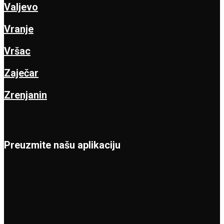
Valjevo
Vranje
Vršac
Zaječar
Zrenjanin
Preuzmite našu aplikaciju