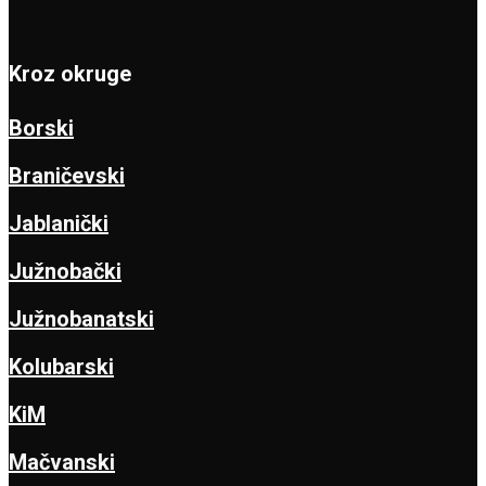
Kroz okruge
Borski
Braničevski
Jablanički
Južnobački
Južnobanatski
Kolubarski
KiM
Mačvanski