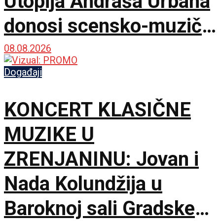
Utopija Andraša Urbana
donosi scensko-muzički
šok za bolji život
08.08.2026
Događaji
KONCERT KLASIČNE
MUZIKE U
ZRENJANINU: Jovan i
Nada Kolundžija u
Baroknoj sali Gradske