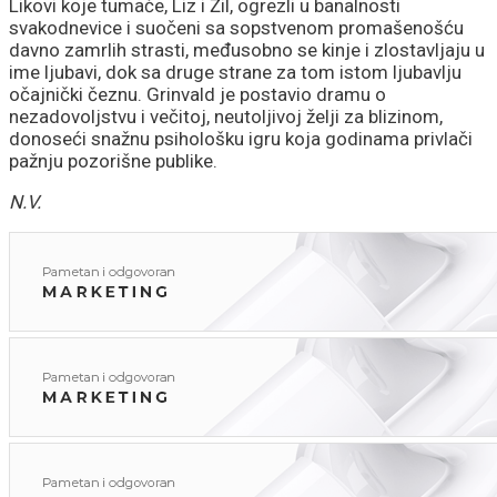
Likovi koje tumače, Liz i Žil, ogrezli u banalnosti
svakodnevice i suočeni sa sopstvenom promašenošću
davno zamrlih strasti, međusobno se kinje i zlostavljaju u
ime ljubavi, dok sa druge strane za tom istom ljubavlju
očajnički čeznu. Grinvald je postavio dramu o
nezadovoljstvu i večitoj, neutoljivoj želji za blizinom,
donoseći snažnu psihološku igru koja godinama privlači
pažnju pozorišne publike.
N.V.