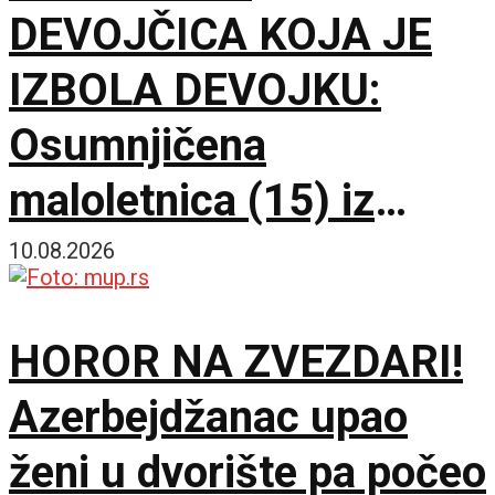
DEVOJČICA KOJA JE
IZBOLA DEVOJKU:
Osumnjičena
maloletnica (15) iz
Beograda privedena i
10.08.2026
saslušana, pronađen i
HOROR NA ZVEZDARI!
nož
Azerbejdžanac upao
ženi u dvorište pa počeo