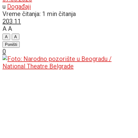
u
Događaji
Vreme čitanja: 1 min čitanja
203
11
A
A
A
A
Poništi
0