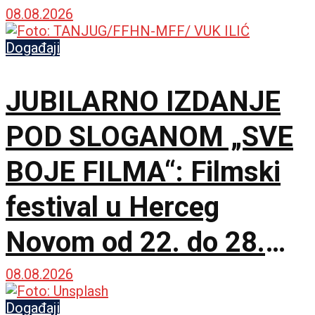
kuće
08.08.2026
Događaji
JUBILARNO IZDANJE
POD SLOGANOM „SVE
BOJE FILMA“: Filmski
festival u Herceg
Novom od 22. do 28.
avgusta
08.08.2026
Događaji