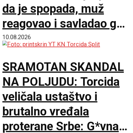
da je spopada, muž
reagovao i savladao ga
do dolaska policije
10.08.2026
SRAMOTAN SKANDAL
NA POLJUDU: Torcida
veličala ustaštvo i
brutalno vređala
proterane Srbe: G*vna