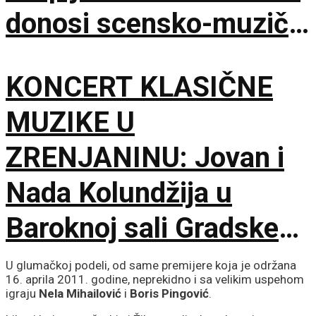
donosi scensko-muzički
šok za bolji život
KONCERT KLASIČNE
MUZIKE U
ZRENJANINU: Jovan i
Nada Kolundžija u
Baroknoj sali Gradske
kuće
U glumačkoj podeli, od same premijere koja je održana
16. aprila 2011. godine, neprekidno i sa velikim uspehom
igraju
Nela Mihailović
i
Boris Pingović
.