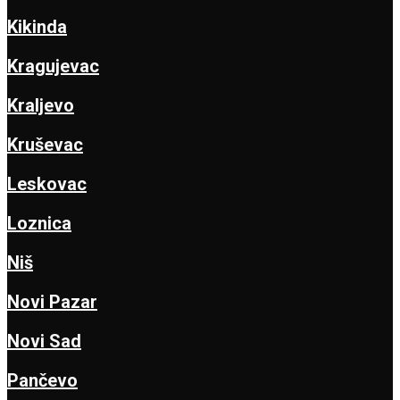
Kikinda
Kragujevac
Kraljevo
Kruševac
Leskovac
Loznica
Niš
Novi Pazar
Novi Sad
Pančevo