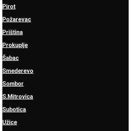
Pirot
Požarevac
Priština
Prokuplje
Šabac
Smederevo
Sombor
S.Mitrovica
Subotica
Užice